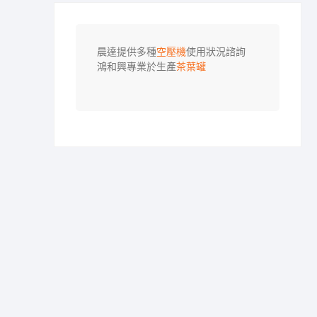
晨達提供多種
空壓機
使用狀況諮詢

鴻和興專業於生產
茶葉罐