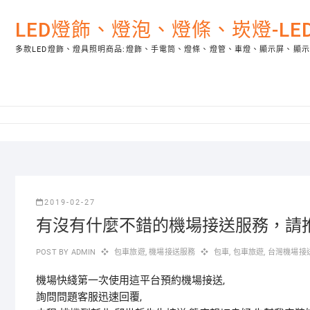
Skip
to
LED燈飾、燈泡、燈條、崁燈-L
content
多款LED燈飾、燈具照明商品:燈飾、手電筒、燈條、燈管、車燈、顯示屏、顯
2019-02-27
有沒有什麼不錯的機場接送服務，請
POST BY
ADMIN
包車旅遊
,
機場接送服務
包車
,
包車旅遊
,
台灣機場接
機場快綫第一次使用這平台預約機場接送,
詢問問題客服迅速回覆,