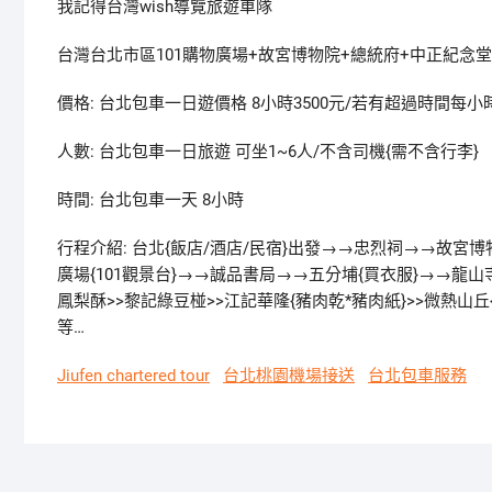
我記得台灣wish導覽旅遊車隊
台灣台北市區101購物廣場+故宮博物院+總統府+中正紀念堂
價格: 台北包車一日遊價格 8小時3500元/若有超過時間每小時
人數: 台北包車一日旅遊 可坐1~6人/不含司機{需不含行李}
時間: 台北包車一天 8小時
行程介紹: 台北{飯店/酒店/民宿}出發→→忠烈祠→→故宮
廣場{101觀景台}→→誠品書局→→五分埔{買衣服}→→龍
鳳梨酥>>黎記綠豆椪>>江記華隆{豬肉乾*豬肉紙}>>微熱山
等…
Jiufen chartered tour
台北桃園機場接送
台北包車服務