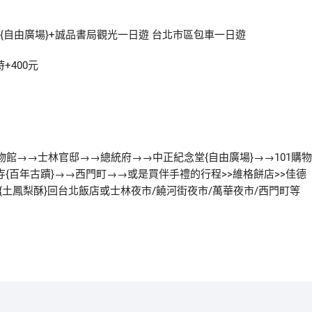
{自由廣場}+誠品書局觀光一日遊 台北市區包車一日遊
+400元
博物館→→士林官邸→→總統府→→中正紀念堂{自由廣場}→→101購物
山寺{百年古蹟}→→西門町→→或是買伴手禮的行程>>維格餅店>>佳德
丘{土鳳梨酥}回台北飯店或士林夜市/饒河街夜市/萬華夜市/西門町等