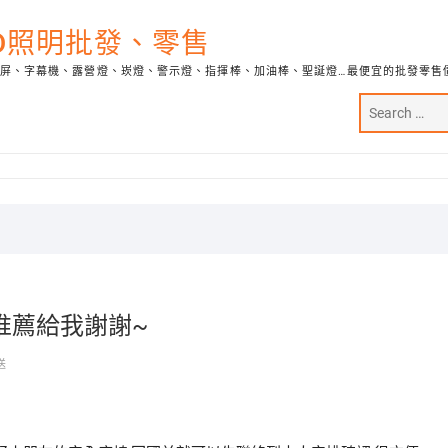
ED照明批發、零售
示屏、字幕機、露營燈、崁燈、警示燈、指揮棒、加油棒、聖誕燈…最便宜的批發零售
推薦給我謝謝~
送