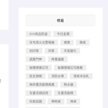
標籤
EAS商品防盜
今日金價
住宅用火災警報器
佛像
佛具
刻印章
印章
天氣變化
感應門神
時事議題
板橋禮儀公司
板橋禮儀公司推薦
民生頭條
消防水帶
清爽沐浴乳
需
無矽靈洗髮精推薦
熱水器
夠
生薑洗頭試用
生薑洗髮精
社群話題
神明桌
神桌