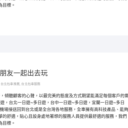
為目標。
跟朋友一起出去玩
,
台北包車推薦
,
台北包車服務
務，傾聽顧客的心聲，以最完美的態度及方式期望能滿足每個客戶的
旅遊，台北一日遊~多日遊，台中一日遊~多日遊，宜蘭一日遊~多日
園機場接送回到台北或是全台灣各地服務，全車擁有高科技產品、能
華的舒適，貼心且設身處地著想的服務人員提供最舒適的服務，我們
為目標。