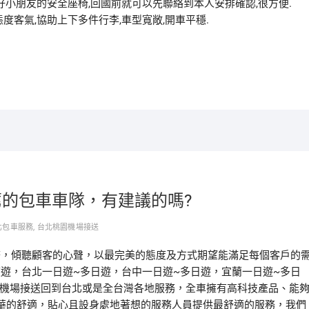
好小朋友的安全座椅,回國前就可以先聯絡到本人安排確認,很方便.
態度客氣,協助上下多件行李,車型寬敞,開車平穩.
薦的包車車隊，有建議的嗎?
北包車服務
,
台北桃園機場接送
務，傾聽顧客的心聲，以最完美的態度及方式期望能滿足每個客戶的
旅遊，台北一日遊~多日遊，台中一日遊~多日遊，宜蘭一日遊~多日
園機場接送回到台北或是全台灣各地服務，全車擁有高科技產品、能
華的舒適，貼心且設身處地著想的服務人員提供最舒適的服務，我們