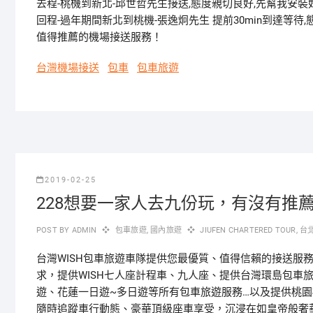
去程-桃機到新北-邱世哲先生接送,態度親切良好,先幫我安裝
回程-過年期間新北到桃機-張逸炯先生 提前30min到達等待,
值得推薦的機場接送服務！
台灣機場接送
包車
包車旅遊
2019-02-25
228想要一家人去九份玩，有沒有推
POST BY
ADMIN
包車旅遊
,
國內旅遊
JIUFEN CHARTERED TOUR
,
台
台灣WISH包車旅遊車隊提供您最優質、值得信賴的接送服
求，提供WISH七人座計程車、九人座、提供台灣環島包車
遊、花蓮一日遊~多日遊等所有包車旅遊服務…以及提供桃
隨時追蹤車行動態、豪華頂級座車享受，沉浸在如皇帝般奢