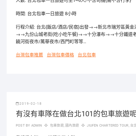
人數: 台北包車一日旅遊可坐1~6人/不含司機{需不含行李}
時間: 台北包車一日旅遊 8小時
行程介紹: 台北{飯店/酒店/民宿}出發→→新北市瑞芳區黃
→→九份山城老街{吃小吃午餐}→→十分瀑布→→十分鐵道
饒河街夜市/萬華夜市/西門町等等…
台灣包車推薦
台灣包車價格
台北包車
2019-02-18
有沒有車隊在做台北101的包車旅遊呢
POST BY
ADMIN
包車旅遊
,
國內旅遊
JIUFEN CHARTERED TOUR
,
台