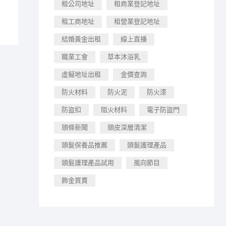
租公司地址
租商業登記地址
租工商地址
租營業登記地址
結婚黃金出租
線上直播
職業工會
草本沐浴乳
虛擬地址出租
金價查詢
防火材料
防火泥
防火漆
防盜扣
阻火材料
電子防盜門
頭條新聞
頭皮深層清潔
頭髮保養品推薦
頭髮護理產品
頭髮護理產品試用
風向節目
飾金買賣