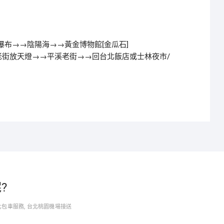
金瀑布→→陰陽海→→黃金博物館[金瓜石]
老街放天燈→→平溪老街→→回台北飯店或士林夜市/
?
北包車服務
,
台北桃園機場接送