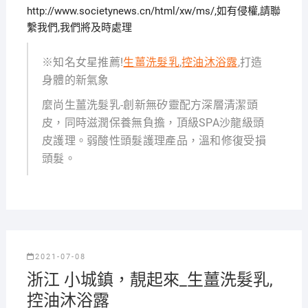
http://www.societynews.cn/html/xw/ms/,如有侵權,請聯
繫我們,我們將及時處理
※知名女星推薦!
生薑洗髮乳
,
控油沐浴露
,打造
身體的新氣象
麼尚生薑洗髮乳-創新無矽靈配方深層清潔頭
皮，同時滋潤保養無負擔，頂級SPA沙龍級頭
皮護理。弱酸性頭髮護理產品，溫和修復受損
頭髮。
2021-07-08
浙江 小城鎮，靚起來_生薑洗髮乳,
控油沐浴露