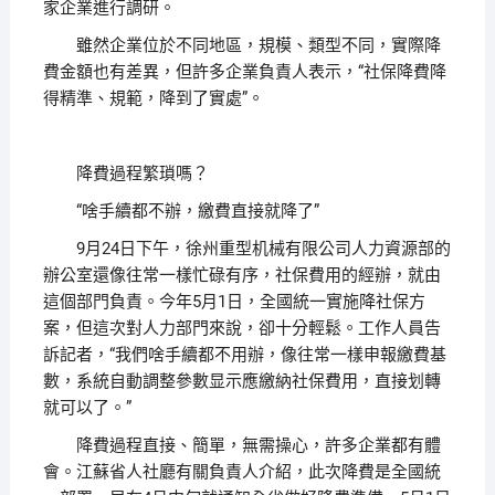
家企業進行調研。
雖然企業位於不同地區，規模、類型不同，實際降
費金額也有差異，但許多企業負責人表示，“社保降費降
得精準、規範，降到了實處”。
降費過程繁瑣嗎？
“啥手續都不辦，繳費直接就降了”
9月24日下午，徐州重型机械有限公司人力資源部的
辦公室還像往常一樣忙碌有序，社保費用的經辦，就由
這個部門負責。今年5月1日，全國統一實施降社保方
案，但這次對人力部門來說，卻十分輕鬆。工作人員告
訴記者，“我們啥手續都不用辦，像往常一樣申報繳費基
數，系統自動調整參數显示應繳納社保費用，直接划轉
就可以了。”
降費過程直接、簡單，無需操心，許多企業都有體
會。江蘇省人社廳有關負責人介紹，此次降費是全國統