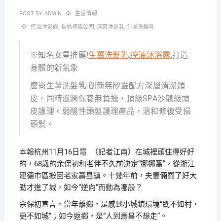
POST BY
ADMIN
生活情報
控油沐浴露
,
板橋禮儀公司
,
清爽沐浴乳
,
生薑洗髮乳
※知名女星推薦!
生薑洗髮乳
,
控油沐浴露
,打造
身體的新氣象
麼尚生薑洗髮乳-創新無矽靈配方深層清潔頭
皮，同時滋潤保養無負擔，頂級SPA沙龍級頭
皮護理。弱酸性頭髮護理產品，溫和修復受損
頭髮。
本報杭州11月16日電 （記者江南）在城裡頭住得好好
的，68歲的余保初和老伴不久前決定“挪挪窩”，從浙江
建德市區搬回老家壽昌鎮。十幾年前，夫妻倆費了好大
勁才進了城，如今“逆向”而動為哪般？
余保初直言，當年離鄉，是感到小城鎮環境“既不如村，
更不如城”；如今返鄉，是“人到壽昌不想走”。