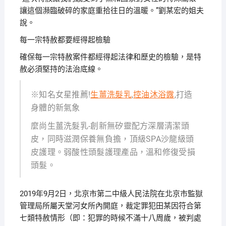
讓這個瀕臨破碎的家庭重拾往日的溫暖。”劉某宏的姐夫
說。
每一宗特赦都要經得起檢驗
確保每一宗特赦案件都經得起法律和歷史的檢驗，是特
赦必須堅持的法治底線。
※知名女星推薦!
生薑洗髮乳
,
控油沐浴露
,打造
身體的新氣象
麼尚生薑洗髮乳-創新無矽靈配方深層清潔頭
皮，同時滋潤保養無負擔，頂級SPA沙龍級頭
皮護理。弱酸性頭髮護理產品，溫和修復受損
頭髮。
2019年9月2日，北京市第二中級人民法院在北京市監獄
管理局所屬天堂河女所內開庭，裁定罪犯田某因符合第
七類特赦情形（即：犯罪的時候不滿十八周歲，被判處