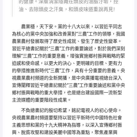
的健康。深層清潔隱藏在頭皮的油脂汙垢，控
油、去除頭皮之汗臭，和頭皮味道重說再見!
農業穩，天下安。黨的十八大以來，以習近平同志
為核心的黨中央加強和改善黨對“三農”工作的領導，我國
農業農村發展取得了歷史性成就、發生了歷史性變革。
習近平總書記關於“三農”工作的重要論述，對於我們深刻
理解“三農”工作的重要意義，增強實施鄉村振興戰略的緊
迫感和使命感，以更大的決心、更明確的目標、更有力
的舉措推進新時代“三農”工作，具有十分重要的意義。央
視農業農村頻道的全新開播，是中央廣播電視總台深入
宣傳闡釋習近平總書記關於“三農”工作重要論述和黨中央
鄉村振興戰略的重大舉措，也是總台建設國際一流新型
主流媒體的重要階段性成果。
不負總書記的殷切希望，銘記電視人的初心使命。
央視農業農村頻道要堅持以習近平新時代中國特色社會
主義思想和黨的十九大精神為指導，以深入宣傳鄉村振
興、脫貧攻堅和建設美麗中國等為重點，聚焦產業興