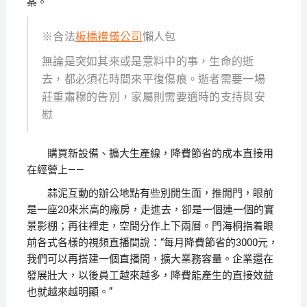
案。
※合法
板橋禮儀公司
懶人包
無論是突如其來或是意料中的事，生命的逝
去，都必須花時間來平復傷痕。逝者需要一場
莊重肅穆的告別，家屬則需要適時的支持與安
慰
購買新設備、擴大生產線，降費節省的成本直接用
在經營上——
蒜泥互動的辦公地點有些別開生面，推開門，眼前
是一座20來米高的廠房，走進去，卻是一個連一個的實
景影棚；再往裡走，空間分作上下兩層。門海桐指着眼
前各式各樣的視頻直播間說：“每月降費節省的3000元，
我們可以再搭建一個直播間，擴大業務容量。企業還在
發展壯大，以後員工越來越多，降費能產生的直接效益
也就越來越明顯。”