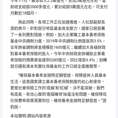
今年1-7月，基金收入2.2萬億元，支出2萬億元左右，當
前收支結餘2000多億元，累計結餘5萬億元左右，可支付
月數近18個月。
與此同時，各項工作正在加速推進。人社部副部長
游鈞表示，針對部分地區基金收支壓力，國家已經部署
了一系列應對措施。例如，加大企業職工基本養老保險
基金中央調劑力度，2019年中央調劑比例提高到3.5%，
全年跨省調劑資金規模近1600億元；繼續加大各級財政
對基本養老保險的投入，今年中央財政安排補助企業養
老保險的預算資金達到5285億元，同比增長9.4％；划轉
部分國有資本充實社保基金的工作已經全面推開等。
“確保基本養老金按時足額發放、保障退休人員基本
生活，這是國家建立基本養老保險制度的初心和使命，
更是社會保險工作的‘底線’和‘紅線’，決不能突破。我們
有底氣、有信心做到‘兩個確保’絲毫沒有問題，確保降低
社保費率政策落實到位，確保養老金按時足額發放。”游
鈞說。
本站聲明:網站內容來源