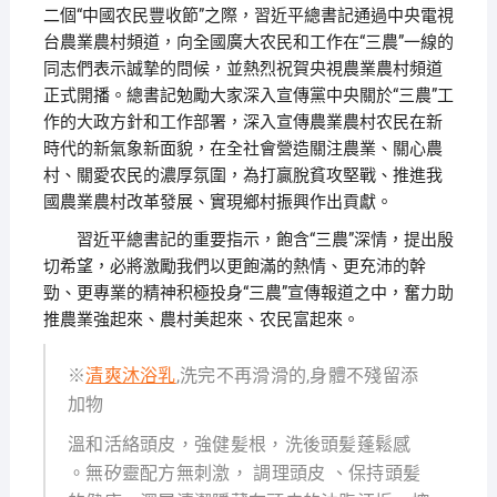
二個“中國农民豐收節”之際，習近平總書記通過中央電視
台農業農村頻道，向全國廣大农民和工作在“三農”一線的
同志們表示誠摯的問候，並熱烈祝賀央視農業農村頻道
正式開播。總書記勉勵大家深入宣傳黨中央關於“三農”工
作的大政方針和工作部署，深入宣傳農業農村农民在新
時代的新氣象新面貌，在全社會營造關注農業、關心農
村、關愛农民的濃厚氛圍，為打贏脫貧攻堅戰、推進我
國農業農村改革發展、實現鄉村振興作出貢獻。
習近平總書記的重要指示，飽含“三農”深情，提出殷
切希望，必將激勵我們以更飽滿的熱情、更充沛的幹
勁、更專業的精神积極投身“三農”宣傳報道之中，奮力助
推農業強起來、農村美起來、农民富起來。
※
清爽沐浴乳
,洗完不再滑滑的,身體不殘留添
加物
溫和活絡頭皮，強健髪根，洗後頭髪蓬鬆感
。無矽靈配方無刺激， 調理頭皮 、保持頭髪