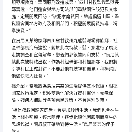
規專項教育，鞏固服刑改造成果。”四川甘孜監獄監獄長
鄭濤說，他們還會與地方司法部門重點關注該犯及其家
庭，定期開展回訪，“該犯家庭貧困，地處偏遠山區，監
獄將會同地方政府及相關部門，积極開展脫貧指導，精
準扶貧。”
在烏尼某某的家鄉四川省甘孜州九龍縣灣壩彝族鄉，社
區幹部馬海烏達說，對於此次特赦，縣、鄉進行了廣泛
走訪調查和宣傳解釋，鄉親們都很贊同和支持，“烏尼某
某此次被特赦出獄，作為村組幹部和村裡鄉鄰，我們將
引導村民正確對待，不要對他有歧視和偏見，积極幫助
他儘快融入社會。”
據介紹，當地將為烏尼某某的生活提供基本保障，根據
國家政策規定，积極幫助他解決好農村醫保、養老保
險、殘疾人補助等各項惠民政策，不會區別對待。
“相信叔叔回歸家庭后，會更加珍惜生活。我們也會在生
活上關心照顧、經常陪伴，逐步化解他因服刑而產生的
思想包袱，讓叔叔正確地對待生活。”烏尼某某的侄子
說。