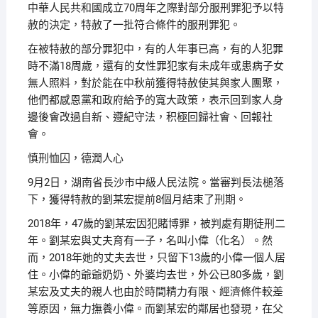
中華人民共和國成立70周年之際對部分服刑罪犯予以特
赦的決定，特赦了一批符合條件的服刑罪犯。
在被特赦的部分罪犯中，有的人年事已高，有的人犯罪
時不滿18周歲，還有的女性罪犯家有未成年或患病子女
無人照料，對於能在中秋前獲得特赦使其與家人團聚，
他們都感恩黨和政府給予的寬大政策，表示回到家人身
邊後會改過自新、遵紀守法，积極回歸社會、回報社
會。
慎刑恤囚，德潤人心
9月2日，湖南省長沙市中級人民法院。當審判長法槌落
下，獲得特赦的劉某宏提前8個月結束了刑期。
2018年，47歲的劉某宏因犯賭博罪，被判處有期徒刑二
年。劉某宏與丈夫育有一子，名叫小偉（化名）。然
而，2018年她的丈夫去世，只留下13歲的小偉一個人居
住。小偉的爺爺奶奶、外婆均去世，外公已80多歲，劉
某宏及丈夫的親人也由於時間精力有限、經濟條件較差
等原因，無力撫養小偉。而劉某宏的鄰居也發現，在父