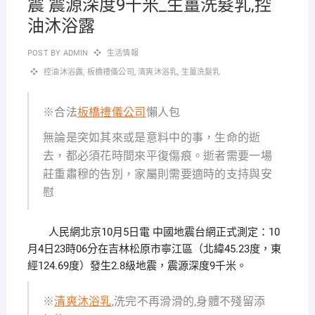
震 震源深度9千米_生薑洗髮乳,控
油沐浴露
POST BY
ADMIN
生活情報
控油沐浴露
,
板橋禮儀公司
,
清爽沐浴乳
,
生薑洗髮乳
※合法
板橋禮儀公司
懶人包
無論是突如其來或是意料中的事，生命的逝
去，都必須花時間來平復傷痕。逝者需要一場
莊重肅穆的告別，家屬則需要適時的支持與安
慰
人民網北京10月5日電 中國地震台網正式測定：10
月4日23時06分在吉林松原市寧江區（北緯45.23度，東
經124.69度）發生2.8級地震，震源深度9千米。
※
清爽沐浴乳
,洗完不再滑滑的,身體不殘留添