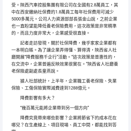
受。陝西汽車控股集團有限公司在全國有2.8萬員工，其
中在西安繳納社保費的1.8萬員工每年社保費用可減少
5000多萬元。公司人力資源部部長張金山說，之前企業
也一直盼望能降低養老保險費用，這次政策是非常精準
的，而且力度非常大，企業感受很直接。
記者走訪發現，關於社保降費，幾乎家家企業都有
一本明白賬。為了讓企業弄得懂、算得清，陝西省人社
廳開展“降費服務千企行”活動。“這次政策是普惠性的，
在交流中，企業普遍反映效果很實在。”陝西省人社廳養
老保險處副處長童燕說。
據人社部統計，上半年，企業職工養老保險、失業
保險、工傷保險實際減費達到1288億元。
降費影響有多大？
“幾百萬元能將企業帶到另一個方向”
降費究竟帶來哪些影響？企業將節省下的成本花在
哪兒？在生產線上、項目現場、員工中間，都能找到答