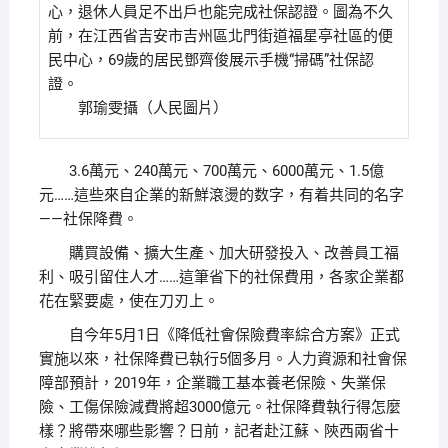
心，退休人員足不出戶也能完成社保認證。圖為不久
前，在江西省吉安市吉州區北門街道福星亭社區的便
民中心，69歲的居民鄧齊俊展示手機“掃碼”社保認
證。
郭瑜雯攝（人民圖片）
3.6萬元、240萬元、700萬元、6000萬元、1.5億
元……這些來自企業的新鮮滾燙的数字，有着共同的名字
——社保降費。
購買設備、擴大生產、加大研發投入、改善員工福
利、吸引留住人才……這筆省下的社保費用，各家企業都
花在緊要處，使在刀刃上。
自今年5月1日《降低社會保險費率綜合方案》正式
實施以來，社保降費已執行5個多月。人力資源和社會保
障部預計，2019年，企業職工基本養老保險、失業保
險、工傷保險減費將超3000億元。社保降費執行得怎麼
樣？將帶來哪些影響？日前，記者赴江蘇、陝西兩省十