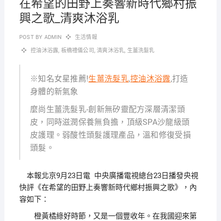
在希望的田野上奏響新時代鄉村振
興之歌_清爽沐浴乳
POST BY
ADMIN
生活情報
控油沐浴露
,
板橋禮儀公司
,
清爽沐浴乳
,
生薑洗髮乳
※知名女星推薦!
生薑洗髮乳
,
控油沐浴露
,打造
身體的新氣象
麼尚生薑洗髮乳-創新無矽靈配方深層清潔頭
皮，同時滋潤保養無負擔，頂級SPA沙龍級頭
皮護理。弱酸性頭髮護理產品，溫和修復受損
頭髮。
本報北京9月23日電 中央廣播電視總台23日播發央視
快評《在希望的田野上奏響新時代鄉村振興之歌》，內
容如下：
橙黃橘綠好時節，又是一個豐收年。在我國迎來第