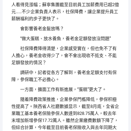
人看得見漲幅；蘇寧集團截至目前員工加薪費用已超2億
元……不少企業負責人表示，社保降費，讓企業提升員工
薪酬福利的步子更快了。
會影響養老金髮放嗎？
“做大蛋糕、放水養魚，養老金足額發放沒問題”
社保降費降得清楚，企業感受實在，但也免不了有
人擔心，養老金收得少了，會不會出現收不抵支、不能
足額發放的情況？
調研中，記者從各方了解到，養老金足額支付有保
障，參保職工不必擔心。
一方面，擴面工作有新進展，“蛋糕”更大了。
隨着降費政策推進，企業參保門檻降低，參保积極
性提高了。陝西省人社廳數據显示，截至8月底，全省企
業職工基本養老保險參保人數達到828.75萬人，較去年
末增加新增參保17.72萬人。雖然企業繳費數額下降了，
但綜合計算，今年截至目前養老保險收入與去年同期大