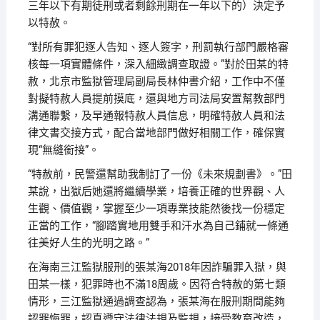
三年以下有期徒刑或者剩餘刑期在一年以下的）決定予
以特赦。
“對所有罪犯逐人告知、逐人簽字，刑罰執行部門嚴格審
核每一項實體條件，深入細緻調查取證。”對於田某的特
赦，北京市監獄管理局副局長林仲書介紹，工作中不僅
對擬特赦人員提前摸底，還與地方司法局安置幫教部門
溝通聯繫，及早通報特赦人員信息，明確特赦人員和法
律文書交接方式，配合當地部門做好相關工作，確保實
現“無縫銜接”。
“特赦前，民警還幫助我制訂了一份《未來規劃書》。”田
某說，出獄后她還將繼續學業，培養正確的世界觀、人
生觀、價值觀，掌握至少一項專業技能然後找一份穩定
正當的工作，“腳踏實地用雙手和汗水為自己鋪就一條通
往美好人生的光明之路。”
在海南三江監獄服刑的張某海2018年因詐騙罪入獄，與
田某一樣，犯罪時也不滿18周歲。因符合特赦的第七類
情形，三江監獄通過調查認為，張某海在服刑期間能夠
認罪悔罪，認真遵守法律法規及監規，接受教育改造，