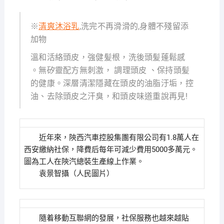
※
清爽沐浴乳
,洗完不再滑滑的,身體不殘留添
加物
溫和活絡頭皮，強健髪根，洗後頭髪蓬鬆感
。無矽靈配方無刺激， 調理頭皮 、保持頭髪
的健康。深層清潔隱藏在頭皮的油脂汙垢，控
油、去除頭皮之汗臭，和頭皮味道重說再見!
近年來，陝西汽車控股集團有限公司有1.8萬人在
西安繳納社保，降費后每年可減少費用5000多萬元。
圖為工人在陝汽總裝生產線上作業。
袁景智攝（人民圖片）
隨着移動互聯網的發展，社保服務也越來越貼