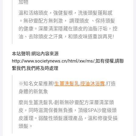
加物
溫和活絡頭皮，強健髪根，洗後頭髪蓬鬆感
。無矽靈配方無刺激， 調理頭皮 、保持頭髪
的健康。深層清潔隱藏在頭皮的油脂汙垢，控
油、去除頭皮之汗臭，和頭皮味道重說再見!
本站聲明:網站內容來源
http://www.societynews.cn/html/xw/ms/,如有侵權,請聯
繫我們,我們將及時處理
※知名女星推薦!
生薑洗髮乳
,
控油沐浴露
,打造
身體的新氣象
麼尚生薑洗髮乳-創新無矽靈配方深層清潔頭
皮，同時滋潤保養無負擔，頂級SPA沙龍級頭
皮護理。弱酸性頭髮護理產品，溫和修復受損
頭髮。