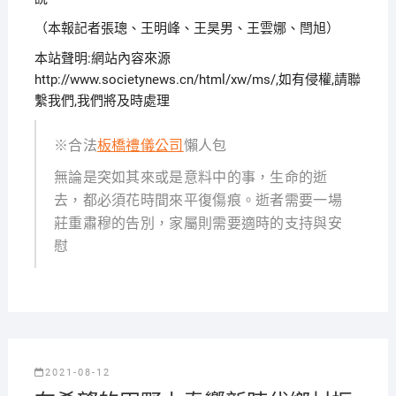
（本報記者張璁、王明峰、王昊男、王雲娜、閆旭）
本站聲明:網站內容來源
http://www.societynews.cn/html/xw/ms/,如有侵權,請聯
繫我們,我們將及時處理
※合法
板橋禮儀公司
懶人包
無論是突如其來或是意料中的事，生命的逝
去，都必須花時間來平復傷痕。逝者需要一場
莊重肅穆的告別，家屬則需要適時的支持與安
慰
2021-08-12