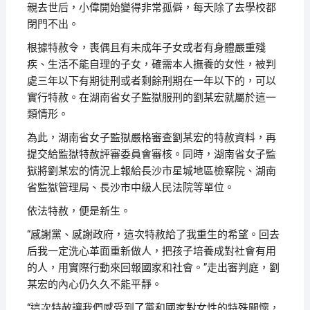
親去世后，小偉開始變得非常孤僻，每天除了去學校都
閉門不出。
根據特赦令，喪偶且有未成年子女或者有身體嚴重殘
疾、生活不能自理的子女，確需本人撫養的女性，被判
處三年以下有期徒刑或者剩餘刑期在一年以下的，可以
實行特赦。在湖南省女子監獄服刑的劉某宏就屬於這一
類情形。
為此，湖南省女子監獄嚴格審查劉某宏的特赦資料，再
提交給監獄特赦評審委員會審核。同時，湖南省女子監
獄將劉某宏的情況上報給長沙市星城地區檢察院、湖南
省監獄管理局、長沙市中級人民法院等單位。
依法特赦，便是新生。
“感謝黨、感謝政府，這次特赦給了我重生的希望。回去
后我一定洗心革面重新做人，把孩子培養成對社會有用
的人，用實際行動來回報國家和社會。”走出審判庭，劉
某宏的內心仍久久不能平靜。
“這次特赦讓我們感受到了黨和國家對女性的特殊關懷，