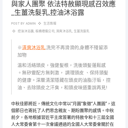
與家人團聚 依法特赦顯現感召效應
_生薑洗髮乳,控油沐浴露
POST BY
ADMIN
生活情報
控油沐浴露
,
板橋禮儀公司
,
清爽沐浴乳
,
生薑洗髮乳
※
清爽沐浴乳
,洗完不再滑滑的,身體不殘留添
加物
溫和活絡頭皮，強健髪根，洗後頭髪蓬鬆感
。無矽靈配方無刺激， 調理頭皮 、保持頭髪
的健康。深層清潔隱藏在頭皮的油脂汙垢，控
油、去除頭皮之汗臭，和頭皮味道重說再見!
中秋佳節將近，傳統文化中常以“月圓”象徵“人團圓”，這
個節日也寄託了人們思念親友、期盼團聚的感情。中秋
前夕，各地根據習近平主席簽署的特赦令和十三屆全國
人大常委會第十一次會議通過的全國人大常委會關於在