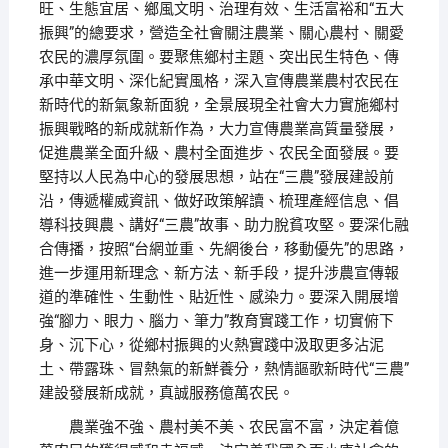
旺、生態宜居、鄉風文明、治理有效、生活富裕和“五大
振興”的總要求，營造全社會關注農業、關心農村、關愛
农民的濃厚氛圍。要聚焦鄉村主題、突出民生特色、傳
承中華文明、深化紀實風格，深入宣傳農業農村农民在
新時代的新氣象新面貌，全景展現全社會大力實施鄉村
振興戰略的新成就新作為，大力宣傳農業高質量發展，
促進農業全面升級、農村全面進步、农民全面發展。要
堅持以人民為中心的發展思想，站在“三農”發展建設前
沿，傳遞權威資訊、做好政策解讀、梳理產經信息、倡
導科技興農、講好“三農”故事、助力脫貧攻堅。要深化融
合傳播，按照“台網並重、先網後台，移動優先”的思路，
進一步運用新理念、新方法、新手段，提升涉農宣傳報
道的準確性、生動性、貼近性、感染力。要深入開展增
強“腳力、眼力、腦力、筆力”教育實踐工作，切實俯下
身、沉下心，從鄉村振興的火熱實踐中汲取更多沾泥
土、帶露珠、冒熱氣的新鮮養分，熱情謳歌新時代“三農”
建設發展新成就，真誠服務億萬农民。
農業強不強、農村美不美、农民富不富，決定着億