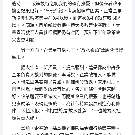
體持平。“政策執行之初我們的確有擔憂，但後來看政策
擴面效果很好。”童燕介紹，考慮招聘季因素，正常企業
新增參保應該集中在9月以後，而這次8月前就有較明顯
增加。同時，目前新增參保中絕大多數是企業職工，大
量靈活就業人員參保擴面仍有空間，預計下半年政策效
果會更明顯。
另一方面，企業更有活力了，“放水養魚”效應會慢慢
顯現。
擴大生產、新招員工、提高薪酬，這是採訪中許多
企業負責人談到的詞彙。李博說，企業敢投入、能做
大，也是因為看到了希望，助推研發後勁，未來可期。
門海桐說，我們對政策有信心，各方面條件會越來越
好，企業還要不斷做大。而隨着企業的擴張，也將創造
更多就業、吸納更多職工，為社保持續發展創造有利條
件。“利企利民，也相當於是‘放水養魚’。”一位地方人社
廳負責人說。
當前，企業職工基本養老保險基金運行總體平穩。