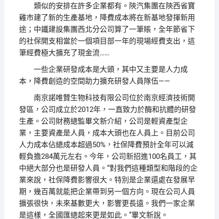
類似的安排在許多企業都有。陝汽集團在陝西省寶
雞市建了新的生產基地，降費成本將在新基地發揮新用
途；中鐵建設集團西北分公司算了一筆賬，全年節省下
的社保開支相當於一個項目部一年的現場經費支出，這
筆經費極大擴充了現金流……
一些企業研發成本是大頭，其中又主要是人力成
本，降費創造的空間助力擴充研發人員隊伍——
南京諾唯贊生物科技有限公司位於南京經濟技術開
發區，公司成立於2012年，一直致力於酶和抗體的研發
生產。公司財務總監畢文新介紹，公司是輕資產型企
業，主要資產是人員，成本大頭也在人員上。目前公司
人力成本佔總成本超過50%，社保降費預計全年可以減
輕負擔284萬元左右。今年，公司新招進100名員工，其
中絕大部分也是研發人員。“對我們這種類型和階段的企
業來說，社保降費影響很大。特別是企業還處在發展早
期，幾百萬就能把企業帶到另一個方向。現在公司人員
擴張很快，未來基數更大，影響更長遠。我們一家企業
是這樣，全國匯總起來更是如此。”畢文新說。