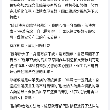
積极參加思想文化職業技術教育，積极參加勞動，努力
完成勞動任務，改造表現良好，因此建議對張某海予以
特赦。
“聽到法官宣讀特赦裁定，我的心情十分激動，無法言
表。”張某海說，自己還年輕，回家以後要好好孝順父
母，做個安分守己的守法公民。
有序銜接，幫助回歸社會
“我年齡大了，身體有病不說，還有殘疾，自己照顧不了
自己。”現年77歲的烏尼某某因非法製造槍支罪被判有期
徒刑10年，儘管有監獄民警的悉心照顧，但生活不能自
理仍是他無法克服的困難。
尊老敬老是中華民族的傳統美德，“年滿七十五周歲、身
體嚴重殘疾且生活不能自理的”也被納入為此次特赦的第
六類情形。但像烏尼某某這樣的罪犯，特赦之後能再重
新融入社會嗎？
“監獄聯合地方法院、檢察院等部門對該犯進行了法律法