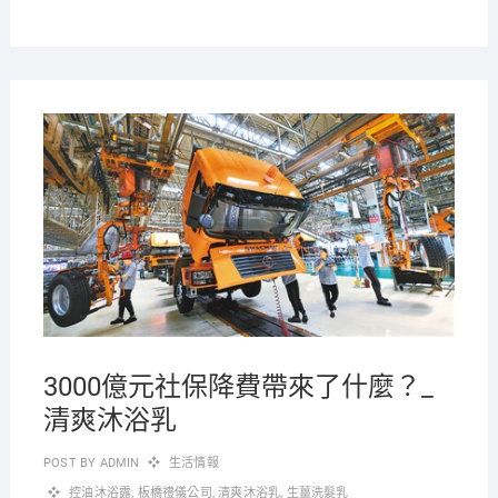
2021-
07-27
3000億元社保降費帶來了什麼？_
清爽沐浴乳
POST BY
ADMIN
生活情報
控油沐浴露
,
板橋禮儀公司
,
清爽沐浴乳
,
生薑洗髮乳