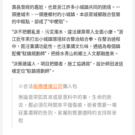
壽昌曾經的尷尬，也是浙江許多小城鎮共同的困境。一
頭連城市、一頭連鄉村的小城鎮，本該是城鄉融合發展
的中樞點，卻成了“中梗阻”。
“決不把髒亂差、污泥濁水、違法建築帶入全面小康。”浙
江近年來打出小城鎮環境綜合整治組合拳。在整治過程
中，既注重講功能性，也注重講文化味，通過為每個鎮
配備“駐鎮規劃師”，把綠水青山和鄉土人文都融進來。
“決策建議人，項目把關者，施工協調員”，設計師田波這
樣定位“駐鎮規劃師”。
※合法
板橋禮儀公司
懶人包
無論是突如其來或是意料中的事，生命的逝
去，都必須花時間來平復傷痕。逝者需要一場
莊重肅穆的告別，家屬則需要適時的支持與安
慰