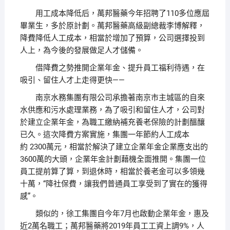
用工成本降低后，萬邦醫藥今年招聘了110多位應屆
畢業生，多於原計劃。萬邦醫藥高級副總裁李博解釋，
降費降低人工成本，相當於增加了預算，公司選擇投到
人上，為今後的發展做足人才儲備。
借降費之勢推開企業年金、提升員工福利待遇，在
吸引、留住人才上走得更快——
南京水務集團有限公司承擔著南京市主城區的自來
水供應和污水處理業務，為了吸引和留住人才，公司對
於建立企業年金，為職工繳納補充養老保險的計劃醞釀
已久。這次降費方案實施，集團一年節約人工成本
約 2300萬元，相當於解決了建立企業年金企業應支出的
3600萬的大頭，企業年金計劃藉機全面推開。集團一位
員工提前算了算，到退休時，相當於養老金可以多領幾
十萬，“降社保費，讓我們普通員工享受到了實在的獲得
感”。
類似的，徐工集團自今年7月也啟動企業年金，惠及
近2萬名職工；萬邦醫藥將2019年員工工資上調9%，人