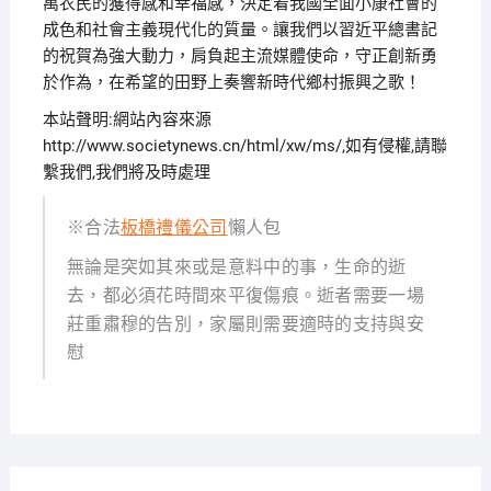
萬农民的獲得感和幸福感，決定着我國全面小康社會的
成色和社會主義現代化的質量。讓我們以習近平總書記
的祝賀為強大動力，肩負起主流媒體使命，守正創新勇
於作為，在希望的田野上奏響新時代鄉村振興之歌！
本站聲明:網站內容來源
http://www.societynews.cn/html/xw/ms/,如有侵權,請聯
繫我們,我們將及時處理
※合法
板橋禮儀公司
懶人包
無論是突如其來或是意料中的事，生命的逝
去，都必須花時間來平復傷痕。逝者需要一場
莊重肅穆的告別，家屬則需要適時的支持與安
慰