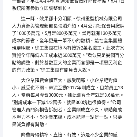
一部署，早在4月中旬就通知全省做好降費準備，5月1日
系統所有參數立即調整到位。
這一降，效果卻十分明顯。徐州重型机械有限公司
人力資源與管理部部長張嬌介紹，4月公司社保費用繳納
了1000多萬元，5月是800多萬元，當月就有130多萬元
成本的節省，全年更是一筆不小的數額。這在全集團體
現更明顯，徐工集團在境內有接近2萬名職工，此次方案
實施全年降低人工成本近6000萬元。“看似只是幾個百分
點的調整，對於基數巨大的企業而言卻是一項惠民利企
的有力政策。”徐工集團有關負責人說。
大企業降費金額巨大，感受明顯，小企業絕對值
小，感受也不弱。蒜泥互動2017年剛成立，目前員工23
人，當前每月降費3000元，據此測算全年就是3.6萬元。
“別說成本一下減少3萬多，就是300塊也很值得。”公司
管理人員門海桐告訴記者，企業剛成立不久，現階段成
本壓力不小，對企業來說，成本能降一點是一點，只要
是減負都有幫助。
降費降得精準、直接、有效，這是不少企業的感