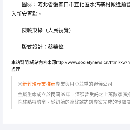
圖⑥：河北省張家口市宣化區水溝寨村搬遷前舊
入新安置點。
陳曉東攝（人民視覺）
版式設計：蔡華偉
本站聲明:網站內容來源http://www.societynews.cn/html
處理
※
新竹殯葬業推薦
專業與用心並重的禮儀公司
金麟生命成立於民國89年，深獲曾受託之上萬數家庭
院駐點特約商。從初始的臨終諮詢到專案完成的後續