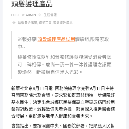
頭髮護理產品
POST BY
ADMIN
生活情報
結婚黃金出租
,
職業工會
,
頭髮護理產品
※報好康!
頭髮護理產品試用
體驗組,限時索取
中~
純薑修護洗髮乳和營養修護髮膜深受消費者認
可口碑相傳。麼尚一清一養一沐養護理念讓頭
髮煥然一新盡顯自信迷人光彩。
新華社北京9月11日電 國務院總理李克強9月11日主持
召開國務院常務會議，要求緊扣群眾關切進一步保障好
基本民生；決定出台城鄉居民醫保高血壓糖尿病門診用
藥報銷政策，減輕數億患者負擔；部署深入推進醫養結
合發展，更好滿足老年人健康和養老需求。
會議指出，要按照黨中央、國務院部署，把順應人民對