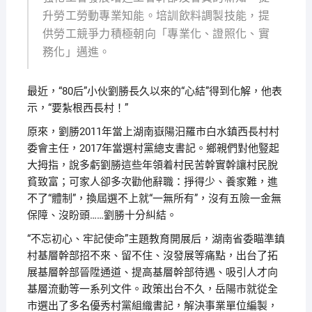
升勞工勞動專業知能。培訓飲料調製技能，提
供勞工競爭力積極朝向「專業化、證照化、實
務化」邁進。
最近，“80后”小伙劉勝長久以來的“心結”得到化解，他表
示，“要紮根西長村！”
原來，劉勝2011年當上湖南嶽陽汨羅市白水鎮西長村村
委會主任，2017年當選村黨總支書記。鄉親們對他豎起
大拇指，說多虧劉勝這些年領着村民苦幹實幹讓村民脫
貧致富；可家人卻多次勸他辭職：掙得少、養家難，進
不了“體制”，換屆選不上就“一無所有”，沒有五險一金無
保障、沒盼頭……劉勝十分糾結。
“不忘初心、牢記使命”主題教育開展后，湖南省委瞄準鎮
村基層幹部招不來、留不住、沒發展等痛點，出台了拓
展基層幹部晉陞通道、提高基層幹部待遇、吸引人才向
基層流動等一系列文件。政策出台不久，岳陽市就從全
市選出了多名優秀村黨組織書記，解決事業單位編製，