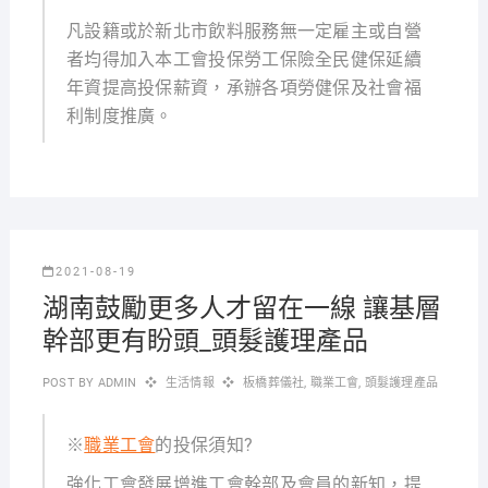
凡設籍或於新北市飲料服務無一定雇主或自營
者均得加入本工會投保勞工保險全民健保延續
年資提高投保薪資，承辦各項勞健保及社會福
利制度推廣。
2021-08-19
湖南鼓勵更多人才留在一線 讓基層
幹部更有盼頭_頭髮護理產品
POST BY
ADMIN
生活情報
板橋葬儀社
,
職業工會
,
頭髮護理產品
※
職業工會
的投保須知?
強化工會發展增進工會幹部及會員的新知，提