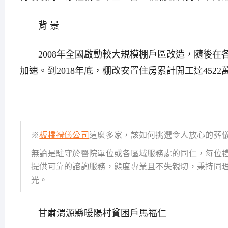
背 景
2008年全國啟動較大規模棚戶區改造，隨後在
加速。到2018年底，棚改安置住房累計開工達4522
※
板橋禮儀公司
這麼多家，該如何挑選令人放心的葬儀
無論是駐守於醫院單位或各區域服務處的同仁，每位
提供可靠的諮詢服務，態度專業且不失親切，秉持同
光。
甘肅渭源縣暖陽村貧困戶馬福仁