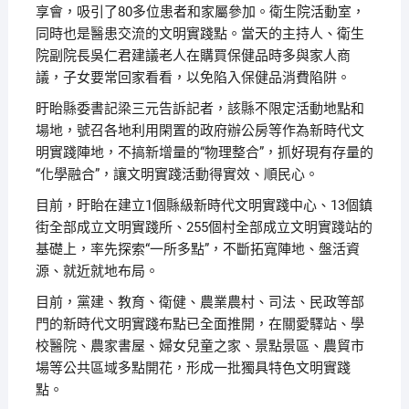
享會，吸引了80多位患者和家屬參加。衛生院活動室，
同時也是醫患交流的文明實踐點。當天的主持人、衛生
院副院長吳仁君建議老人在購買保健品時多與家人商
議，子女要常回家看看，以免陷入保健品消費陷阱。
盱眙縣委書記梁三元告訴記者，該縣不限定活動地點和
場地，號召各地利用閑置的政府辦公房等作為新時代文
明實踐陣地，不搞新增量的“物理整合”，抓好現有存量的
“化學融合”，讓文明實踐活動得實效、順民心。
目前，盱眙在建立1個縣級新時代文明實踐中心、13個鎮
街全部成立文明實踐所、255個村全部成立文明實踐站的
基礎上，率先探索“一所多點”，不斷拓寬陣地、盤活資
源、就近就地布局。
目前，黨建、教育、衛健、農業農村、司法、民政等部
門的新時代文明實踐布點已全面推開，在關愛驛站、學
校醫院、農家書屋、婦女兒童之家、景點景區、農貿市
場等公共區域多點開花，形成一批獨具特色文明實踐
點。