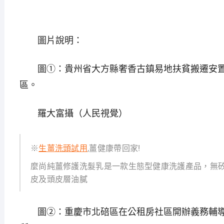
圖片說明：
圖①：貴州省大方縣奢香古鎮易地扶貧搬遷安置
區。
羅大富攝（人民視覺）
※
生薑洗頭試用
,薑健康帶回家!
麼尚純薑修護洗髮乳是一款生態型健康洗護產品，無
皮及頭皮層油膩
圖②：重慶市北碚區在公租房社區開辦義務輔導