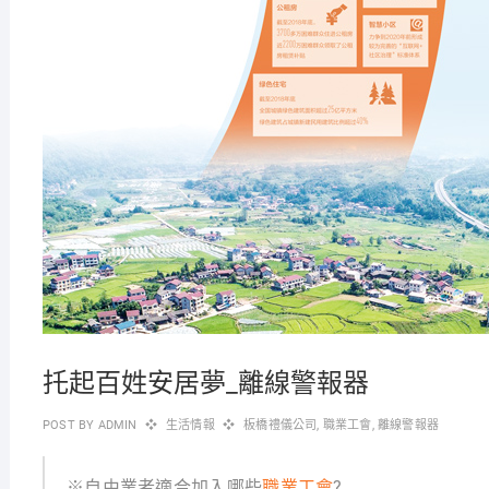
托起百姓安居夢_離線警報器
POST BY
ADMIN
生活情報
板橋禮儀公司
,
職業工會
,
離線警報器
※自由業者適合加入哪些
職業工會
?