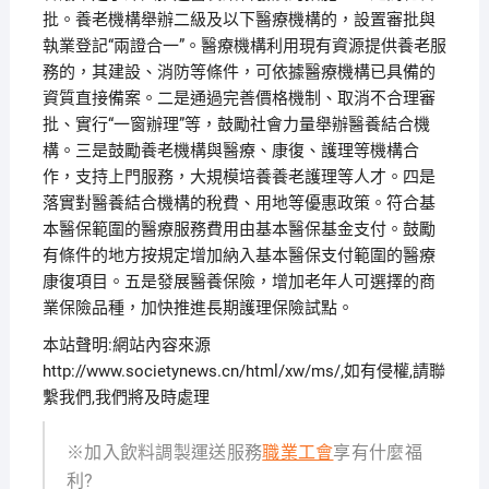
批。養老機構舉辦二級及以下醫療機構的，設置審批與
執業登記“兩證合一”。醫療機構利用現有資源提供養老服
務的，其建設、消防等條件，可依據醫療機構已具備的
資質直接備案。二是通過完善價格機制、取消不合理審
批、實行“一窗辦理”等，鼓勵社會力量舉辦醫養結合機
構。三是鼓勵養老機構與醫療、康復、護理等機構合
作，支持上門服務，大規模培養養老護理等人才。四是
落實對醫養結合機構的稅費、用地等優惠政策。符合基
本醫保範圍的醫療服務費用由基本醫保基金支付。鼓勵
有條件的地方按規定增加納入基本醫保支付範圍的醫療
康復項目。五是發展醫養保險，增加老年人可選擇的商
業保險品種，加快推進長期護理保險試點。
本站聲明:網站內容來源
http://www.societynews.cn/html/xw/ms/,如有侵權,請聯
繫我們,我們將及時處理
※加入飲料調製運送服務
職業工會
享有什麼福
利?