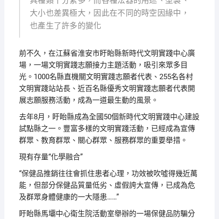
具種類十分繁多，而各種法器的用途、型製、
大小也差異極大，因此在不同的時空因緣中，
也產生了許多的變化
前不久，在江蘇省淮安市盱眙縣新時代文明實踐中心廣
場，一場文明實踐志願接力主題活動，吸引來眾多目
光。1000名縣直機關文明實踐志願者代表、255名各村
文明實踐站站長、近百名縣優秀文明實踐志願者代表開
展志願服務活動，成為一道最生動的風景。
去年8月，盱眙縣成為全國50個新時代文明實踐中心建設
試點縣之一。豐富多樣的文明實踐活動，已經成為宣傳
群眾、教育群眾、關心群眾、服務群眾的重要舉措。
現有存量“化學融合”
“保健品推銷往往會抓住患者心理，功效被吹噓得幾近萬
能，但部分保健品質量低劣、虛假誇大宣傳，已成為危
及群眾身體健康的一大隱患……”
盱眙縣馬壩中心衛生院活動室舉辦的一場保健品防騙分