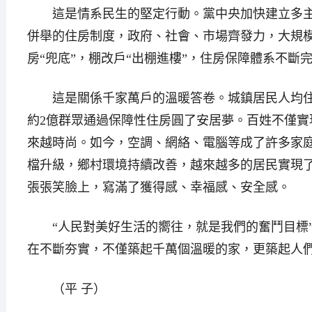
這是情系民生的堅定行動。黨中央加快建立多主
併舉的住房制度，政府、社會、市場齊發力，大規
房“兜底”，棚改戶“出棚進樓”，住房保障體系不斷
這是關係千家萬戶的溫暖答卷。城鎮居民人均住房建
約2億群眾通過保障性住房圓了安居夢。百姓不僅實
來越時尚。如今，空調、網絡、電腦等成了許多家
檔升級，鄉村環境持續改善，越來越多的居民實現了由
張張笑臉上，寫滿了獲得感、幸福感、安全感。
“人民對美好生活的嚮往，就是我們的奮鬥目標”
在不斷夯實，不僅築起千萬個溫暖的家，更築起人
（平 子）