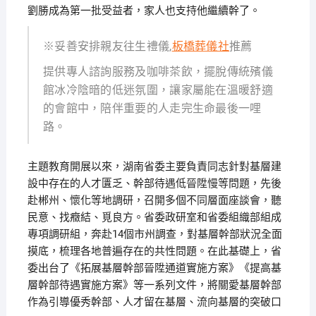
劉勝成為第一批受益者，家人也支持他繼續幹了。
※妥善安排親友往生禮儀,
板橋葬儀社
推薦
提供專人諮詢服務及咖啡茶飲，擺脫傳統殯儀
館冰冷陰暗的低迷氛圍，讓家屬能在溫暖舒適
的會館中，陪伴重要的人走完生命最後一哩
路。
主題教育開展以來，湖南省委主要負責同志針對基層建
設中存在的人才匱乏、幹部待遇低晉陞慢等問題，先後
赴郴州、懷化等地調研，召開多個不同層面座談會，聽
民意、找癥結、覓良方。省委政研室和省委組織部組成
專項調研組，奔赴14個市州調查，對基層幹部狀況全面
摸底，梳理各地普遍存在的共性問題。在此基礎上，省
委出台了《拓展基層幹部晉陞通道實施方案》《提高基
層幹部待遇實施方案》等一系列文件，將關愛基層幹部
作為引導優秀幹部、人才留在基層、流向基層的突破口