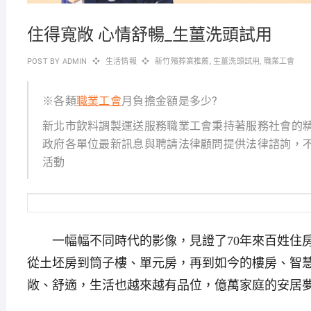
住得寬敞 心情舒暢_生薑洗頭試用
POST BY
ADMIN
生活情報
新竹殯葬業推薦
,
生薑洗頭試用
,
職業工會
※各類
職業工會
月負擔金額是多少?
新北市飲料調製運送服務職業工會秉持著服務社會的
政府各單位最新訊息與聘請法律顧問提供法律諮詢，
活動
一幅幅不同時代的影像，見證了70年來百姓住房
從土坯房到筒子樓、單元房，再到如今的樓房、智
敞、舒適，生活也越來越有品位，億萬家庭的安居