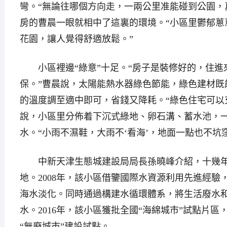
彎。“無論往哪個方向走，一兩公里准能碰到公園，
房的曹晨一眼就相中了這裏的環境。“小區里鬱郁蔥
花園，讓人覺得舒適放鬆。”
小區裡邊“綠意”十足。“房子是裝修好的，住進
保。”曹晨說，太陽能熱水器綠色節能，綠色建材既
的溫度調至適中即可，省錢又降耗。“綠色住宅可以
說，小區里分佈着下沉式綠地、卵石溝、蓄水池，一
水。“小雨不濕鞋，大雨不‘看海’，地面一點也不坑
中新天津生態城建設局局長孫曉峰介紹，十幾年
地。2008年，該小區借鑒國際水資源利用先進經驗
海水淡化。同時通過構建水循環體系，將生活廢水
水。2016年，該小區獲批全國“海綿城市”試點片區
“無廢城市”建設試點。