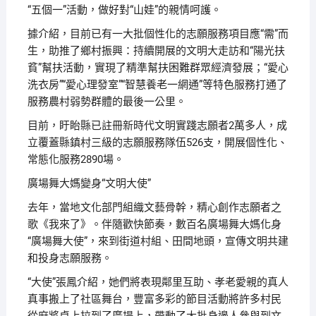
“五個一”活動，做好對“山娃”的親情呵護。
據介紹，目前已有一大批個性化的志願服務項目應“需”而
生，助推了鄉村振興：持續開展的文明大走訪和“陽光扶
貧”幫扶活動，實現了精準幫扶困難群眾經濟發展；“愛心
洗衣房”“愛心理發室”“智慧養老一網通”等特色服務打通了
服務農村弱勢群體的最後一公里。
目前，盱眙縣已註冊新時代文明實踐志願者2萬多人，成
立覆蓋縣鎮村三級的志願服務隊伍526支，開展個性化、
常態化服務2890場。
廣場舞大媽變身“文明大使”
去年，當地文化部門組織文藝骨幹，精心創作志願者之
歌《我來了》。伴隨歡快節奏，數百名廣場舞大媽化身
“廣場舞大使”，來到街道村組、田間地頭，宣傳文明共建
和投身志願服務。
“大使”張鳳介紹，她們將表現鄰里互助、孝老愛親的真人
真事搬上了社區舞台，豐富多彩的節目活動將許多村民