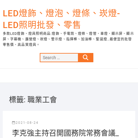
Skip
to
LED燈飾、燈泡、燈條、崁燈-
content
LED照明批發、零售
多款LED燈飾、燈具照明商品:燈飾、手電筒、燈條、燈管、車燈、顯示屏、顯示
屏、字幕機、露營燈、崁燈、警示燈、指揮棒、加油棒、聖誕燈…最便宜的批發
零售價、高品質燈具。
Search
…
標籤:
職業工會
2021-08-24
李克強主持召開國務院常務會議_