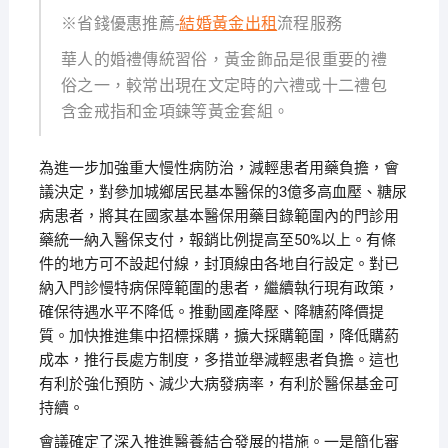
※省錢優惠推薦-
結婚黃金出租
流程服務
華人的婚禮傳統習俗，黃金飾品是很重要的禮
俗之一，較常出現在文定時的六禮或十二禮包
含金戒指和金項鍊等黃金套組。
為進一步加強重大慢性病防治，減輕患者用藥負擔，會
議決定，對參加城鄉居民基本醫保的3億多高血壓、糖尿
病患者，將其在國家基本醫保用藥目錄範圍內的門診用
藥統一納入醫保支付，報銷比例提高至50%以上。有條
件的地方可不設起付線，封頂線由各地自行設定。對已
納入門診慢特病保障範圍的患者，繼續執行現有政策，
確保待遇水平不降低。推動國產降壓、降糖葯降價提
質。加快推進集中招標採購，擴大採購範圍，降低購葯
成本，推行長處方制度，多措並舉減輕患者負擔。這也
有利於強化預防、減少大病發病率，有利於醫保基金可
持續。
會議確定了深入推進醫養結合發展的措施。一是簡化審