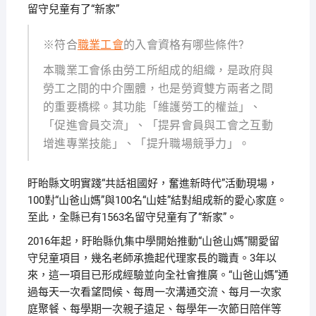
留守兒童有了“新家”
※符合
職業工會
的入會資格有哪些條件?
本職業工會係由勞工所組成的組織，是政府與
勞工之間的中介團體，也是勞資雙方兩者之間
的重要橋樑。其功能「維護勞工的權益」、
「促進會員交流」、「提昇會員與工會之互動
增進專業技能」、「提升職場競爭力」。
盱眙縣文明實踐“共話祖國好，奮進新時代”活動現場，
100對“山爸山媽”與100名“山娃”結對組成新的愛心家庭。
至此，全縣已有1563名留守兒童有了“新家”。
2016年起，盱眙縣仇集中學開始推動“山爸山媽”關愛留
守兒童項目，幾名老師承擔起代理家長的職責。3年以
來，這一項目已形成經驗並向全社會推廣。“山爸山媽”通
過每天一次看望問候、每周一次溝通交流、每月一次家
庭聚餐、每學期一次親子遠足、每學年一次節日陪伴等