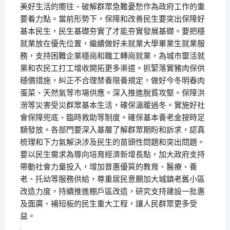
美好生活的嚮往、破解群眾急難憂愁作為政府工作的重
要着力點。當前形勢下，保障和改善民生要突出保障好
基本民生，民生基礎夯實了才能夯實發展基礎。要把穩
就業放在優先位置，繼續做好未就業大學畢業生就業服
務，支持困難企業穩崗和職工轉崗就業，為城市靈活就
業和农民工打工增收開拓更多渠道。抓緊落實豬肉保供
穩價措施，糾正不合理禁養限養規定，做好今冬明春肉
蛋菜、天然氣等市場供應。深入推進脫貧攻堅。保障洪
澇等災害受災群眾基本生活，確保溫暖過冬。實施好社
會保障兜底、臨時救助等制度。確保基本養老金按時足
額發放。各部門要深入基層了解群眾期盼和訴求，認真
梳理和下力氣解決涉及民生的苗頭性問題和突出問題。
要以民生需求為導向培育經濟新增長點，加大政府支持
帶動社會力量投入，增加普惠優質的教育、醫療、養
老、托幼等服務供給，尊重居民意願加大城鎮老舊小區
改造力度，持續推進棚戶區改造，研究支持建設一批惠
及面廣、補短板的民生重大工程，讓人民群眾更多受
益。