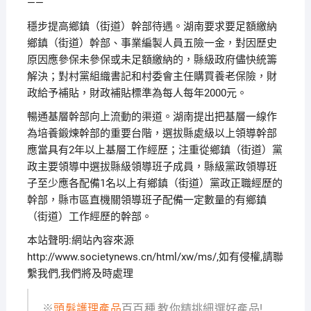
——
穩步提高鄉鎮（街道）幹部待遇。湖南要求要足額繳納
鄉鎮（街道）幹部、事業編製人員五險一金，對因歷史
原因應參保未參保或未足額繳納的，縣級政府儘快統籌
解決；對村黨組織書記和村委會主任購買養老保險，財
政給予補貼，財政補貼標準為每人每年2000元。
暢通基層幹部向上流動的渠道。湖南提出把基層一線作
為培養鍛煉幹部的重要台階，選拔縣處級以上領導幹部
應當具有2年以上基層工作經歷；注重從鄉鎮（街道）黨
政主要領導中選拔縣級領導班子成員，縣級黨政領導班
子至少應各配備1名以上有鄉鎮（街道）黨政正職經歷的
幹部，縣市區直機關領導班子配備一定數量的有鄉鎮
（街道）工作經歷的幹部。
本站聲明:網站內容來源
http://www.societynews.cn/html/xw/ms/,如有侵權,請聯
繫我們,我們將及時處理
※
頭髮護理產品
百百種,教你精挑細選好產品!