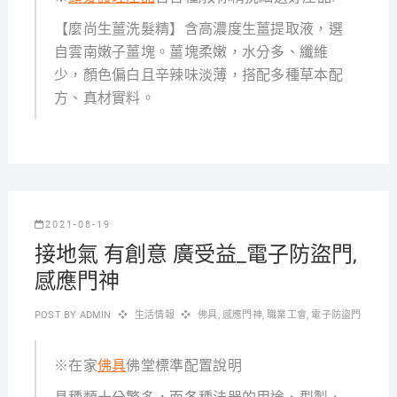
【麼尚生薑洗髮精】含高濃度生薑提取液，選
自雲南嫩子薑塊。薑塊柔嫩，水分多、纖維
少，顏色偏白且辛辣味淡薄，搭配多種草本配
方、真材實料。
2021-08-19
接地氣 有創意 廣受益_電子防盜門,
感應門神
POST BY
ADMIN
生活情報
佛具
,
感應門神
,
職業工會
,
電子防盜門
※在家
佛具
佛堂標準配置說明