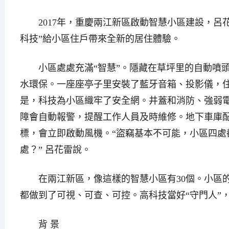
2017年，重慶兩江新區啟動智慧小區建設，呂花
科技”給小區住戶帶來全新的居住體驗。
小區處處充滿“智慧”。隱藏在草坪里的自動噴頭
水環保。一座座亭子里安裝了藍牙音箱、投影儀，
是，科技為小區織牢了安全網。井蓋和消防、強弱
障會自動報警，提醒工作人員及時維修。地下車庫
標，會立即啟動風機。“盜竊基本不可能，小區四處
處？” 呂花雷說。
在兩江新區，像這樣的智慧小區有30個。小區的
都做到了可視、可查、可控。高科技當好“守門人”
背 景