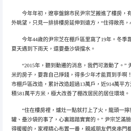
今年年初，遼寧盤錦市民尹宗芝搬進了樓房，有
外眺望，只見一排排樓房延伸到遠方，“住得敞亮，
今年44歲的尹宗芝在棚戶區里窩了19年。冬季
夏天遇到下雨天，還要壘沙袋擋水。
“2015年，聽到動遷的消息，我們可激動了。” 
米的房子，要靠自己掙錢，得多少年才能買到手啊！
市棚戶區改造，累計改造超過13萬戶，近914萬平
積581萬平方米，極大改善了棚改居民的居住環境。
“住在樓房裡，爐灶一點就打上了火，龍頭一擰
罐、壘沙袋的事了，心裏踏踏實實的。” 尹宗芝滿
得暖暖的，家裡精心布置一番，親戚朋友們來串門都