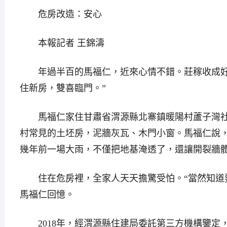
危房改造：安心
本報記者 王錦濤
年過半百的馬福仁，近來心情不錯。莊稼收成好
住新房，雙喜臨門。”
馬福仁家住甘肅省渭源縣北寨鎮暖陽村蘆子灣社
村常見的土坯房，泥牆灰瓦、木門小窗。馬福仁說
幾年前一場大雨，不僅把地基淹透了，還讓開裂牆
住在危房裡，全家人天天擔驚受怕。“當然知道要
馬福仁回憶。
2018年，經渭源縣住建局委託第三方機構鑒定