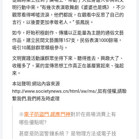
從麻將桌上拉到了廣場上，帶動了大批身邊人參與到文
明行動中來。“有幾次表演歌舞劇《婆婆也是媽》，不少
觀眾看得唏噓流淚，他們都說，在觀看中反思了自己的
言行，以後要更加孝敬老人。” 張鳳說。
如今，盱眙积極創作、傳播以正能量為主題的通俗文藝
作品，建立民間文藝團隊157支，民俗表演1000餘場，
吸引10萬餘群眾積极參与。
文明實踐活動讓群眾坐得下來、聽得進去，興趣大了、
收穫多了，黨的宣傳思想工作真正在基層實起來、強起
來。
本站聲明:網站內容來源
http://www.societynews.cn/html/xw/ms/,如有侵權,請聯
繫我們,我們將及時處理
※
電子防盜門
,
感應門神
對於在商場消費上有
哪些優點呢?
甚麼是防盜警鐘系統？ 是物理方法或電子技