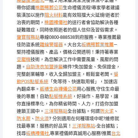
胺基酸洗面乳
一瓶２用深層清潔洗後保濕不緊繃。
帶你認識
桃園殯葬公司
生命禮儀流程!專家學者建議
裝潢加以施作
阻火材料
能有效阻擋大火延燒!逝者於
治喪的期間，
桃園禮儀社
的送行者會協助解決各種
疑難雜症，同時依照逝者的個人信仰及習俗需求。
聲寶服務站
專線0800-888538到府服務。專業推薦最
佳防盜系統
離線警報器
。大台北
板橋殯葬業推薦
—
堅持禮儀服務、產品，價格公開透明！秉持著專業
空壓機
技術，為您解決工作中需要風量、風壓的問
題。
自助洗衣加盟連鎖
條件?免加盟金、免保證金，
完整創業輔導，收入全歸加盟主，輕鬆當老闆。
餐
飲POS點餐系統
「免等待、快速取用餐」，加速店
內翻桌率。
板橋生命禮儀公司
用心服務,守住生命最
後的尊嚴！自助
點餐機系統
，好操作、易學習，讓
你直接標準化，為你精省時間、人力，打造你加盟
連鎖王國中。
三洋服務站
全台據點。何謂
防火泥
、
防水膠
、
防火漆
? 分別適用在何種環境中呢?維修就
找最專業！服務的好品質！
三洋服務站
-全台據點；
找尋
板橋禮儀社
,專業禮儀師真誠用心服務!推薦
台北