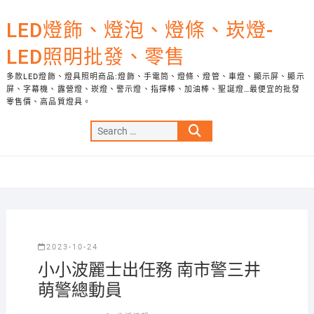
Skip
to
LED燈飾、燈泡、燈條、崁燈-
content
LED照明批發、零售
多款LED燈飾、燈具照明商品:燈飾、手電筒、燈條、燈管、車燈、顯示屏、顯示
屏、字幕機、露營燈、崁燈、警示燈、指揮棒、加油棒、聖誕燈…最便宜的批發
零售價、高品質燈具。
Search
…
2023-10-24
小小波麗士出任務 南市警三井
萌警總動員