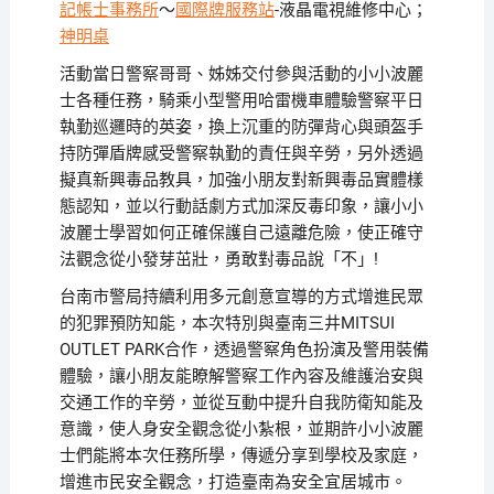
記帳士事務所
～
國際牌服務站
-液晶電視維修中心；
神明桌
活動當日警察哥哥、姊姊交付參與活動的小小波麗
士各種任務，騎乘小型警用哈雷機車體驗警察平日
執勤巡邏時的英姿，換上沉重的防彈背心與頭盔手
持防彈盾牌感受警察執勤的責任與辛勞，另外透過
擬真新興毒品教具，加強小朋友對新興毒品實體樣
態認知，並以行動話劇方式加深反毒印象，讓小小
波麗士學習如何正確保護自己遠離危險，使正確守
法觀念從小發芽茁壯，勇敢對毒品說「不」!
台南市警局持續利用多元創意宣導的方式增進民眾
的犯罪預防知能，本次特別與臺南三井MITSUI
OUTLET PARK合作，透過警察角色扮演及警用裝備
體驗，讓小朋友能瞭解警察工作內容及維護治安與
交通工作的辛勞，並從互動中提升自我防衛知能及
意識，使人身安全觀念從小紮根，並期許小小波麗
士們能將本次任務所學，傳遞分享到學校及家庭，
增進市民安全觀念，打造臺南為安全宜居城市。