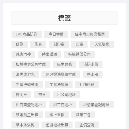
標籤
EAS商品防盜
今日金價
住宅用火災警報器
佛像
佛具
刻印章
印章
天氣變化
感應門神
時事議題
板橋禮儀公司
板橋禮儀公司推薦
民生頭條
消防水帶
清爽沐浴乳
無矽靈洗髮精推薦
熱水器
生薑洗頭試用
生薑洗髮精
社群話題
神明桌
神桌
租公司地址
租商業登記地址
租工商地址
租營業登記地址
結婚黃金出租
線上直播
職業工會
草本沐浴乳
虛擬地址出租
金價查詢