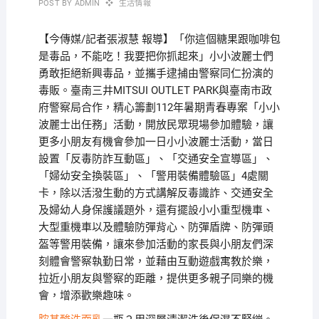
POST BY
ADMIN
生活情報
【今傳媒/記者張淑慧 報導】「你這個糖果跟咖啡包
是毒品，不能吃！我要把你抓起來」小小波麗士們
勇敢拒絕新興毒品，並攜手逮捕由警察同仁扮演的
毒販。臺南三井MITSUI OUTLET PARK與臺南市政
府警察局合作，精心籌劃112年暑期青春專案「小小
波麗士出任務」活動，開放民眾現場參加體驗，讓
更多小朋友有機會參加一日小小波麗士活動，當日
設置「反毒防詐互動區」、「交通安全宣導區」、
「婦幼安全換裝區」、「警用裝備體驗區」4處關
卡，除以活潑生動的方式講解反毒識詐、交通安全
及婦幼人身保護議題外，還有擺設小小重型機車、
大型重機車以及體驗防彈背心、防彈盾牌、防彈頭
盔等警用裝備，讓來參加活動的家長與小朋友們深
刻體會警察執勤日常，並藉由互動遊戲寓教於樂，
拉近小朋友與警察的距離，提供更多親子同樂的機
會，增添歡樂趣味。