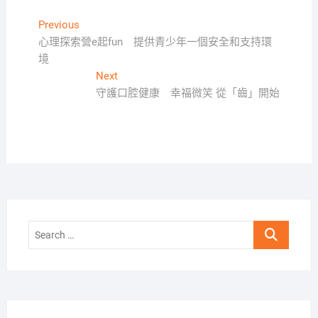
文
Previous
Previous
post:
心理探索營e起fun 提供青少年一個安全和支持環
章
境
導
Next
Next
覽
post:
守護口腔健康 幸福微笑 從「齒」開始
Search
…