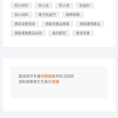
防火材料
防火泥
防火漆
防盜扣
阻火材料
電子防盜門
頭條新聞
頭皮深層清潔
頭髮保養品推薦
頭髮護理產品
頭髮護理產品試用
風向節目
飾金買賣
晨達提供多種
空壓機
使用狀況諮詢

鴻和興專業於生產
茶葉罐