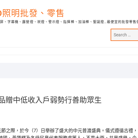
ED照明批發、零售
示屏、字幕機、露營燈、崁燈、警示燈、指揮棒、加油棒、聖誕燈…最便宜的批發零售
祭品贈中低收入戶弱勢行善助眾生
元節之際，於今（7）日舉辦了盛大的中元普渡盛典。儀式遵循古禮，