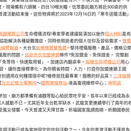
鎮國、黃肇輝及各級民意代表服務處等人，不畏大雨，共襄盛舉。今
渡，現場備有六頭豬、四台10噸米糧。信眾委託廟方將近500桌的供
活動結束後，這些物資將於2023年12月16日的「寒冬送暖活動」
桃園殯葬公司
生命禮儀流程!專家學者建議裝潢加以施作
阻火材料
能有
協助解決各種疑難雜症，同時依照逝者的個人信仰及習俗需求。
聲寶
離線警報器
。大台北
板橋殯葬業推薦
—堅持禮儀服務、產品，價格公
風壓的問題。
自助洗衣加盟連鎖
條件?免加盟金、免保證金， 完整創
「免等待、快速取用餐」，加速店內翻桌率。
板橋生命禮儀公司
用心
習，讓你直接標準化，為你精省時間、人力，打造你加盟連鎖王國
 分別適用在何種環境中呢?維修就找最專業！服務的好品質！
三洋服務
薦
台北記帳士事務所
～
國際牌服務站
-液晶電視維修中心；
神明桌
參加，廟方都準備有滷麵等點心給民眾吃平安，長年以來已經成為永
讓人感動不已。尤其近年全台乾旱缺水，武龍宮更連續舉行了兩年的
受風災侵襲，今天普渡又天降甘霖，祈福國家風調雨順，祈願國泰民
這項活動已成為當地固定的信仰活動之一。今年的普渡活動不僅是為