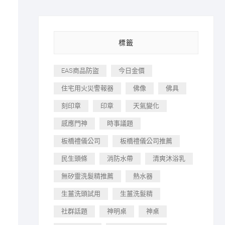
標籤
EAS商品防盜
今日金價
住宅用火災警報器
佛像
佛具
刻印章
印章
天氣變化
感應門神
時事議題
板橋禮儀公司
板橋禮儀公司推薦
民生頭條
消防水帶
清爽沐浴乳
無矽靈洗髮精推薦
熱水器
生薑洗頭試用
生薑洗髮精
社群話題
神明桌
神桌