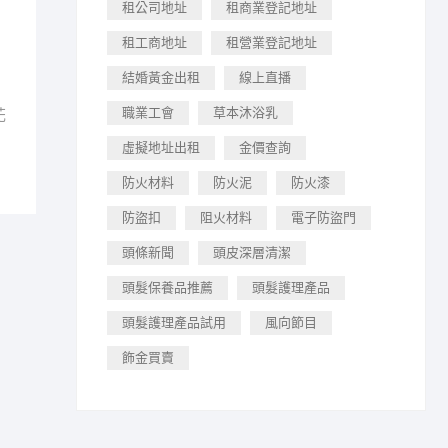
租公司地址
租商業登記地址
租工商地址
租營業登記地址
結婚黃金出租
線上直播
職業工會
草本沐浴乳
花
虛擬地址出租
金價查詢
防火材料
防火泥
防火漆
防盜扣
阻火材料
電子防盜門
頭條新聞
頭皮深層清潔
頭髮保養品推薦
頭髮護理產品
頭髮護理產品試用
風向節目
飾金買賣