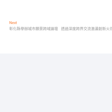
Next
Next
post:
彰化縣舉辦城市願景跨域論壇 透過深度跨界交流激盪創新火