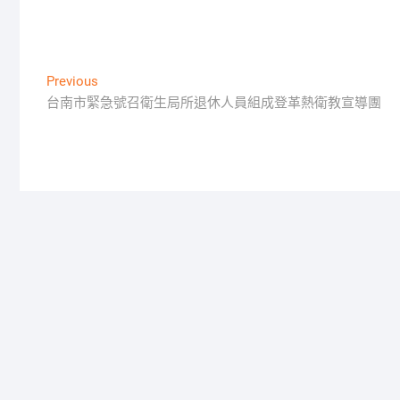
文
Previous
Previous
post:
台南市緊急號召衛生局所退休人員組成登革熱衛教宣導團
章
導
覽