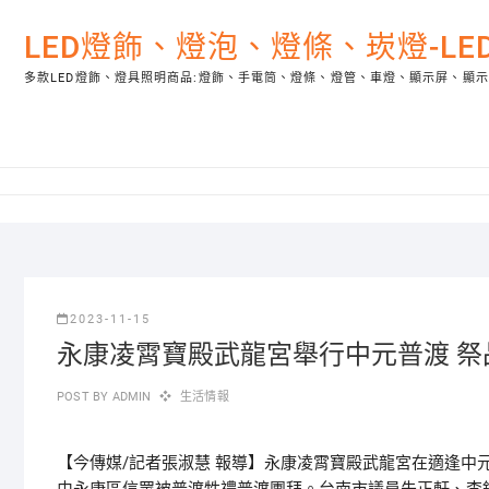
Skip
to
LED燈飾、燈泡、燈條、崁燈-L
content
多款LED燈飾、燈具照明商品:燈飾、手電筒、燈條、燈管、車燈、顯示屏、顯
2023-11-15
永康凌霄寶殿武龍宮舉行中元普渡 
POST BY
ADMIN
生活情報
【今傳媒/記者張淑慧 報導】永康凌霄寶殿武龍宮在適逢中