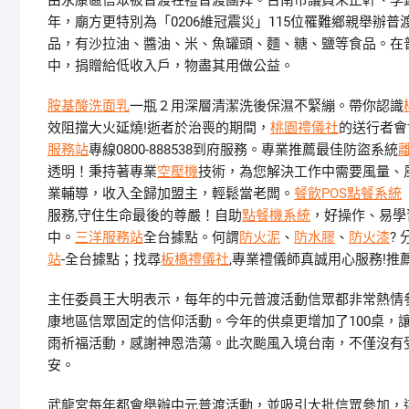
由永康區信眾被普渡牲禮普渡團拜。台南市議員朱正軒、李
年，廟方更特別為「0206維冠震災」115位罹難鄉親舉辦普
品，有沙拉油、醬油、米、魚罐頭、麵、糖、鹽等食品。在普渡
中，捐贈給低收入戶，物盡其用做公益。
胺基酸洗面乳
一瓶２用深層清潔洗後保濕不緊繃。帶你認識
效阻擋大火延燒!逝者於治喪的期間，
桃園禮儀社
的送行者會
服務站
專線0800-888538到府服務。專業推薦最佳防盜系統
透明！秉持著專業
空壓機
技術，為您解決工作中需要風量、
業輔導，收入全歸加盟主，輕鬆當老闆。
餐飲POS點餐系統
服務,守住生命最後的尊嚴！自助
點餐機系統
，好操作、易學
中。
三洋服務站
全台據點。何謂
防火泥
、
防水膠
、
防火漆
?
站
-全台據點；找尋
板橋禮儀社
,專業禮儀師真誠用心服務!推
主任委員王大明表示，每年的中元普渡活動信眾都非常熱情
康地區信眾固定的信仰活動。今年的供桌更增加了100桌，
雨祈福活動，感謝神恩浩蕩。此次颱風入境台南，不僅沒有
安。
武龍宮每年都會舉辦中元普渡活動，並吸引大批信眾參加，