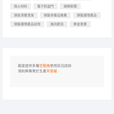
阻火材料
電子防盜門
頭條新聞
頭皮深層清潔
頭髮保養品推薦
頭髮護理產品
頭髮護理產品試用
風向節目
飾金買賣
晨達提供多種
空壓機
使用狀況諮詢

鴻和興專業於生產
茶葉罐