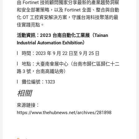
由
Fortinet
技術顧問獨家分享最新的產業趨勢洞察
和安全部署策略，以及
Fortinet
全面、整合與自動
化
OT
工控資安解決方案，守護台灣科技聚落的最
佳實踐亮點。
活動資訊：
2023
台南自動化工業展（
Tainan
Industrial Automation Exhibition
）
l
時間：
2023
年
9
月
22
日至
9
月
25
日
l
地點：
大臺南會展中心
（台南市歸仁區歸仁十二
路
3
號，台南高鐵站旁）
l
攤位編號：
1323
相關
來源鏈接：
https://www.thehubnews.net/archives/281898