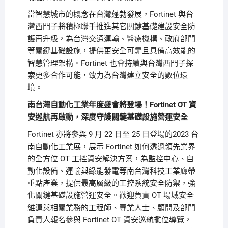
當智慧城市的概念在台灣蓬勃發展，
Fortinet
與台
灣西門子將積極聯手推進其它關鍵基礎建設安全防
護再升級，為台灣交通運輸、醫療機構、政府部門
等關鍵基礎設施，提供更安全可靠且具備高效能的
智慧管理架構。
Fortinet
也會持續與台灣西門子探
索更多合作可能，致力為台灣建立安全的數位環
境。
南台灣自動化工業年度盛會將登場！
Fortinet OT
資
安巡航再啟動，深度守護關鍵基礎設施營運安全
Fortinet
亦將參與
9
月
22
日至
25
日登場的
2023 台
南自動化工業展
，展示
Fortinet
如何透過領先業界
的全方位
OT
工控資安解決方案，為監控中心、自
動化設備、運輸與綠能發電等南台灣科技工業廊帶
重點產業，提供最高層級的工控系統安全防禦，強
化關鍵基礎設施營運安全。歡迎負責
OT
場域安全
維運與相關業務的工程師、專業人士、顧問及部門
負責人報名參與
Fortinet OT 資安巡航攤位導覽
，