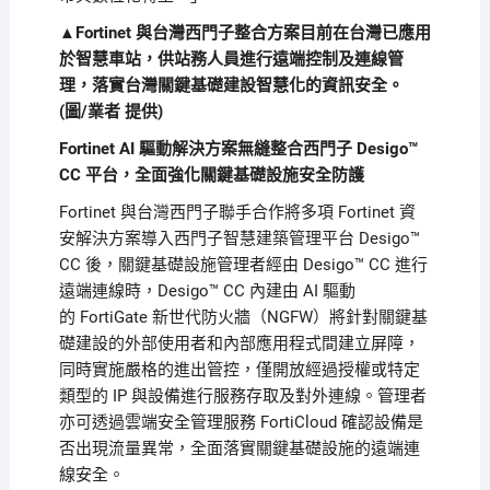
▲Fortinet 與台灣西門子整合方案目前在台灣已應用
於智慧車站，供站務人員進行遠端控制及連線管
理，落實台灣關鍵基礎建設智慧化的資訊安全。
(圖/業者 提供)
Fortinet AI
驅動解決方案無縫整合西門子
Desigo™
CC
平台，全面強化關鍵基礎設施安全防護
Fortinet
與台灣西門子聯手合作將多項
Fortinet
資
安解決方案導入西門子智慧建築管理平台
Desigo™
CC
後，關鍵基礎設施管理者經由
Desigo™ CC
進行
遠端連線時，
Desigo™ CC
內建
由 AI 驅動
的 FortiGate 新世代防火牆（NGFW）
將針對關鍵基
礎建設的外部使用者和內部應用程式間建立屏障，
同時實施嚴格的進出管控，僅開放經過授權或特定
類型的
IP
與設備進行服務存取及對外連線。管理者
亦可透過
雲端安全管理服務 FortiCloud
確認設備是
否出現流量異常，全面落實關鍵基礎設施的遠端連
線安全。