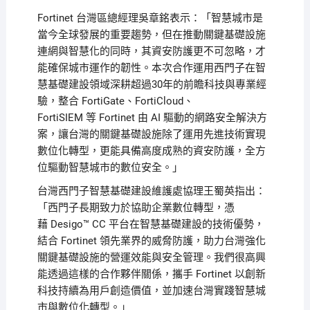
Fortinet
台灣區總經理吳章銘表示：「智慧城市是
當今全球發展的重要趨勢，但在推動關鍵基礎設施
連網與智慧化的同時，其資安防護更不可忽略，才
能確保城市運作的韌性。本次合作運用西門子在智
慧基礎建設領域深耕超過
30
年的前瞻科技與專業經
驗，整合
FortiGate
、
FortiCloud
、
FortiSIEM
等
Fortinet
由
AI
驅動的網路安全解決方
案，讓台灣的關鍵基礎設施除了運用先進技術實現
數位化轉型，更能具備高度成熟的資安防護，全方
位驅動智慧城市的數位安全。」
台灣西門子智慧基礎建設維護處協理王蜀英指出：
「西門子長期致力於協助企業數位轉型，憑
藉
Desigo™ CC
平台在智慧基礎建設的技術優勢，
結合
Fortinet
領先業界的威脅防護，助力台灣強化
關鍵基礎設施的營運效能與安全管理。我們很高興
能透過這樣的合作夥伴關係，攜手
Fortinet
以創新
科技持續為用戶創造價值，並加速台灣實踐智慧城
市與數位化轉型。」