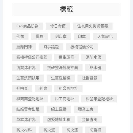
標籤
EAS商品防盜
今日金價
住宅用火災警報器
佛像
佛具
刻印章
印章
天氣變化
感應門神
時事議題
板橋禮儀公司
板橋禮儀公司推薦
民生頭條
消防水帶
清爽沐浴乳
無矽靈洗髮精推薦
熱水器
生薑洗頭試用
生薑洗髮精
社群話題
神明桌
神桌
租公司地址
租商業登記地址
租工商地址
租營業登記地址
結婚黃金出租
線上直播
職業工會
草本沐浴乳
虛擬地址出租
金價查詢
防火材料
防火泥
防火漆
防盜扣