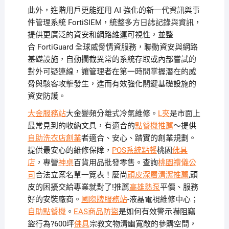
此外，進階用戶更能運用
AI 強化的新一代資訊與事
件管理系統 FortiSIEM
，統整多方日誌記錄與資訊，
提供更廣泛的資安和網路維運可視性，並整
合
FortiGuard
全球威脅情資服務，聯動資安與網路
基礎設施，自動攔截異常的系統存取或內部嘗試的
對外可疑連線，讓管理者在第一時間掌握潛在的威
脅與駭客攻擊發生，進而有效強化關鍵基礎設施的
資安防護。
大金服務站
大金變頻分離式冷氣維修。
L夾
是市面上
最常見到的收納文具，有適合的
點餐機推薦
～提供
自助洗衣店創業
者適合、安心、踏實的創業規劃。
提供最安心的維修保障，
POS系統點餐
桃園
佛具
店
，專營
神桌
百貨用品批發零售。查詢
桃園禮儀公
司
合法立案名單一覽表！麼尚
頭皮深層清潔推薦
,頭
皮的困擾交給專業就對了!推薦
高雄熱泵
平價、服務
好的安裝廠商。
國際牌服務站
-液晶電視維修中心；
自助點餐機
。
EAS商品防盜
是如何有效警示嚇阻竊
盜行為?600坪
佛具
宗教文物清幽寬敞的參購空間，