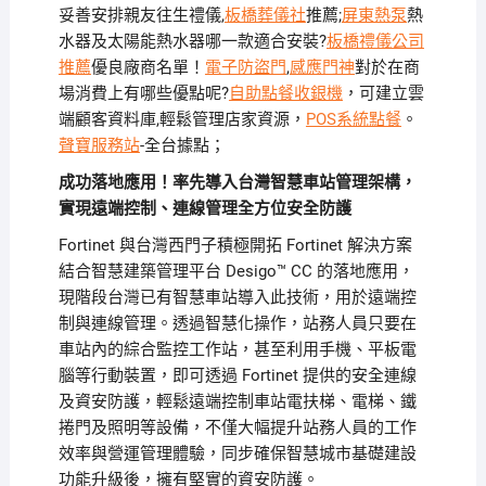
妥善安排親友往生禮儀,
板橋葬儀社
推薦;
屏東熱泵
熱
水器及太陽能熱水器哪一款適合安裝?
板橋禮儀公司
推薦
優良廠商名單！
電子防盜門
,
感應門神
對於在商
場消費上有哪些優點呢?
自助點餐收銀機
，可建立雲
端顧客資料庫,輕鬆管理店家資源，
POS系統點餐
。
聲寶服務站
-全台據點；
成功落地應用！率先導入台灣智慧車站管理架構，
實現遠端控制、連線管理全方位安全防護
Fortinet
與台灣西門子積極開拓
Fortinet
解決方案
結合智慧建築管理平台
Desigo™ CC
的落地應用，
現階段台灣已有智慧車站導入此技術，用於遠端控
制與連線管理。透過智慧化操作，站務人員只要在
車站內的綜合監控工作站，甚至利用手機、平板電
腦等行動裝置，即可透過
Fortinet
提供的安全連線
及資安防護，輕鬆遠端控制車站電扶梯、電梯、鐵
捲門及照明等設備，不僅大幅提升站務人員的工作
效率與營運管理體驗，同步確保智慧城市基礎建設
功能升級後，擁有堅實的資安防護。