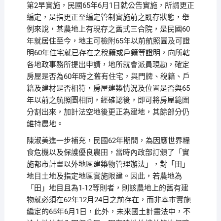
第2早實施，民國65年6月1日就公告實施，所謂更正
編定，是指更正至編定管制實施前之既存狀態，舉
例來說，某農地上有現存之舊式三合院，是民國60
年就居住至今，地主可檢附65年以前航照圖及可證
明60年住宅就已存在之稅籍或戶籍等證明，向所轄
各地政事務所提出申請，地所就會派員現勘，確定
房屋是否為60年時之舊有住宅，與門牌、稅籍、戶
籍及建材是否相符，房屋建築情況及位置是否與65
年以前之航照圖相同，經確認後，即可將房屋範圍
分割出來，加計法空地後更正為建地，其餘部分仍
維持農地。
陳淑美進一步補充，民國62年期間，為因應世界糧
食危機以及保護優良農田，當時內政部訂頒了「實
施都市計畫以外地區建築物管理辦法」，對「田」
地目土地及指定地區實施限建。因此，若農地為
「田」地目且為1-12等則者，則該農地上的舊有建
物就必須在62年12月24日之前存在，而非本市實施
編定的65年6月1日，此外，未來國土計畫法中，不