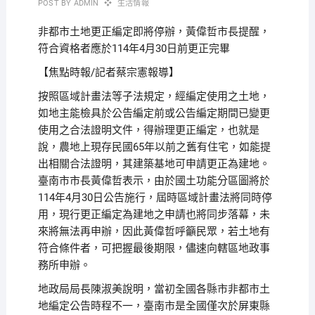
POST BY
ADMIN
生活情報
非都市土地更正編定即將停辦，黃偉哲市長提醒，
符合資格者應於114年4月30日前更正完畢
【焦點時報/記者蔡宗憲報導】
按照區域計畫法等子法規定，經編定使用之土地，
如地主能檢具於公告編定前或公告編定期間已變更
使用之合法證明文件，得辦理更正編定，也就是
說，農地上現存民國65年以前之舊有住宅，如能提
出相關合法證明，其建築基地可申請更正為建地。
臺南市市長黃偉哲表示，由於國土功能分區圖將於
114年4月30日公告施行，屆時區域計畫法將同時停
用，現行更正編定為建地之申請也將同步落幕，未
來將無法再申辦，因此黃偉哲呼籲民眾，若土地有
符合條件者，可把握最後期限，儘速向轄區地政事
務所申辦。
地政局局長陳淑美說明，當初全國各縣市非都市土
地編定公告時程不一，臺南市是全國僅次於屏東縣