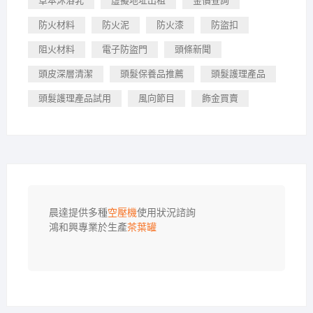
草本沐浴乳
虛擬地址出租
金價查詢
防火材料
防火泥
防火漆
防盜扣
阻火材料
電子防盜門
頭條新聞
頭皮深層清潔
頭髮保養品推薦
頭髮護理產品
頭髮護理產品試用
風向節目
飾金買賣
晨達提供多種
空壓機
使用狀況諮詢

鴻和興專業於生產
茶葉罐