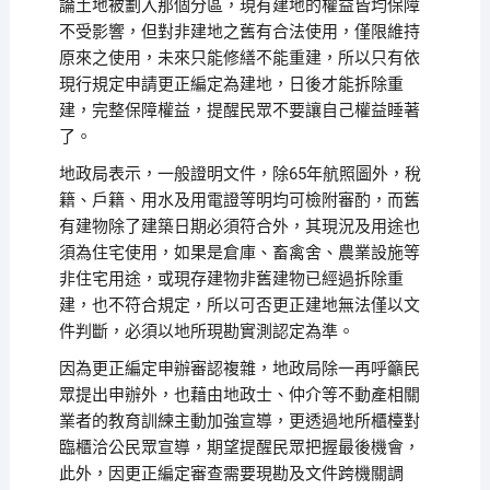
論土地被劃入那個分區，現有建地的權益皆均保障
不受影響，但對非建地之舊有合法使用，僅限維持
原來之使用，未來只能修繕不能重建，所以只有依
現行規定申請更正編定為建地，日後才能拆除重
建，完整保障權益，提醒民眾不要讓自己權益睡著
了。
地政局表示，一般證明文件，除65年航照圖外，稅
籍、戶籍、用水及用電證等明均可檢附審酌，而舊
有建物除了建築日期必須符合外，其現況及用途也
須為住宅使用，如果是倉庫、畜禽舍、農業設施等
非住宅用途，或現存建物非舊建物已經過拆除重
建，也不符合規定，所以可否更正建地無法僅以文
件判斷，必須以地所現勘實測認定為準。
因為更正編定申辦審認複雜，地政局除一再呼籲民
眾提出申辦外，也藉由地政士、仲介等不動產相關
業者的教育訓練主動加強宣導，更透過地所櫃檯對
臨櫃洽公民眾宣導，期望提醒民眾把握最後機會，
此外，因更正編定審查需要現勘及文件跨機關調