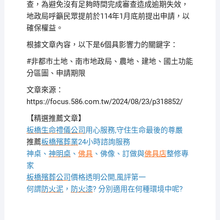
查，為避免沒有足夠時間完成審查造成逾期失效，
地政局呼籲民眾提前於114年1月底前提出申請，以
確保權益。
根據文章內容，以下是6個具影響力的關鍵字：
#非都市土地、南市地政局、農地、建地、國土功能
分區圖、申請期限
文章來源：
https://focus.586.com.tw/2024/08/23/p318852/
【精選推薦文章】
板橋生命禮儀公司
用心服務,守住生命最後的尊嚴
推薦
板橋殯葬業
24小時諮詢服務
神桌、
神明桌
、
佛具
、佛像、訂做與
佛具店
整修專
家
板橋殯葬公司
價格透明公開,風評第一
何謂
防火泥
，
防火漆
? 分別適用在何種環境中呢?