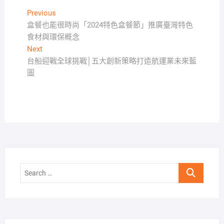
文
Previous
Previous
post:
盒餐也能很時尚「2024特色盒餐節」推廣臺灣特色
章
食材與環保概念
導
Next
Next
覽
post:
台船迎戰全球挑戰│五大創新策略打造航運業未來藍
圖
Search
…