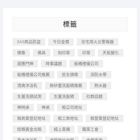
標籤
EAS商品防盜
今日金價
住宅用火災警報器
佛像
佛具
刻印章
印章
天氣變化
感應門神
時事議題
板橋禮儀公司
板橋禮儀公司推薦
民生頭條
消防水帶
清爽沐浴乳
無矽靈洗髮精推薦
熱水器
生薑洗頭試用
生薑洗髮精
社群話題
神明桌
神桌
租公司地址
租商業登記地址
租工商地址
租營業登記地址
結婚黃金出租
線上直播
職業工會