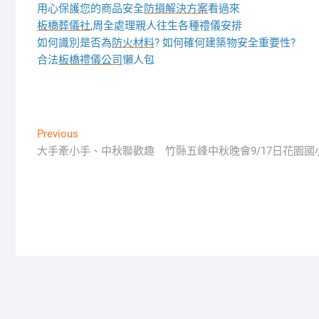
用心保護您的商品安全
防損解決方案
看過來
板橋葬儀社
,周全處理親人往生各種禮儀安排
如何識別是否為
防火材料
? 如何確何建築物安全重要性?
合法
板橋禮儀公司
懶人包
文
Previous
Previous
post:
大手牽小手、中秋聯歡趣 竹縣五峰中秋晚會9/17日花園
章
導
覽