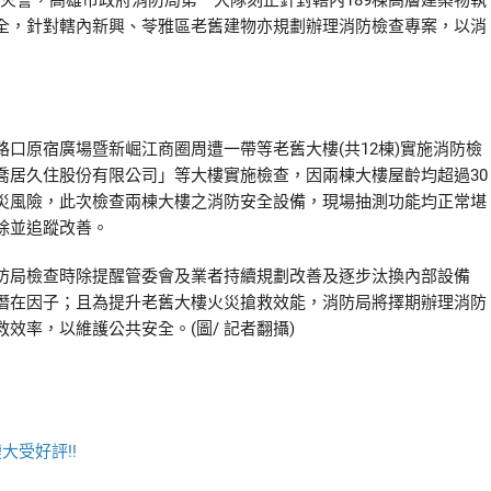
火警，高雄市政府消防局第一大隊刻正針對轄內189棟高層建築物執
全，針對轄內新興、苓雅區老舊建物亦規劃辦理消防檢查專案，以消
口原宿廣場暨新崛江商圈周遭一帶等老舊大樓(共12棟)實施消防檢
喬居久住股份有限公司」等大樓實施檢查，因兩棟大樓屋齡均超過30
災風險，此次檢查兩棟大樓之消防安全設備，現場抽測功能均正常堪
除並追蹤改善。
防局檢查時除提醒管委會及業者持續規劃改善及逐步汰換內部設備
潛在因子；且為提升老舊大樓火災搶救效能，消防局將擇期辦理消防
效率，以維護公共安全。(圖/ 記者翻攝)
大受好評!!