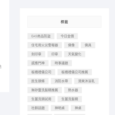
標籤
EAS商品防盜
今日金價
住宅用火災警報器
佛像
佛具
刻印章
印章
天氣變化
感應門神
時事議題
地
板橋禮儀公司
板橋禮儀公司推薦
民生頭條
消防水帶
清爽沐浴乳
無矽靈洗髮精推薦
熱水器
生薑洗頭試用
生薑洗髮精
社群話題
神明桌
神桌