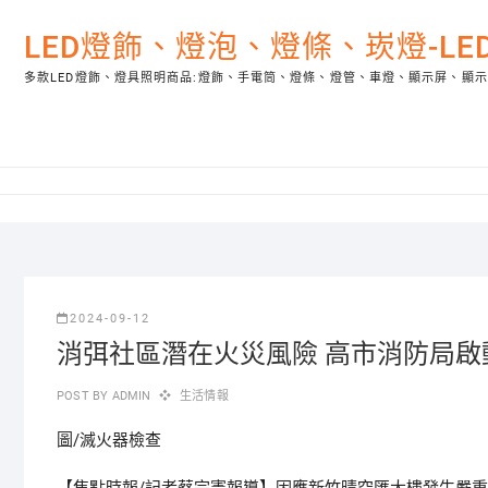
Skip
to
LED燈飾、燈泡、燈條、崁燈-L
content
多款LED燈飾、燈具照明商品:燈飾、手電筒、燈條、燈管、車燈、顯示屏、顯
2024-09-12
消弭社區潛在火災風險 高市消防局
POST BY
ADMIN
生活情報
圖/滅火器檢查