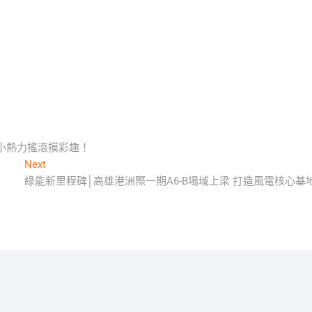
國小熱力搖滾摸彩趣！
Next
Next
post:
綠能新里程碑│高雄港洲際一期A6-B場域上梁 打造風電核心基