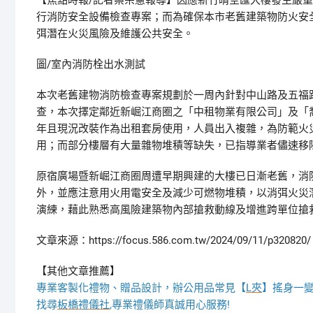
【焦點時報/記者蔡宗憲報導】因應新竹晴空匯大樓發生嚴重
行消防安全設備檢查專案；而為確保本市老舊建築物防火安
弭潛在火災風險及維護公共安全。
圖/室內消防栓出水測試
本次老舊建物消防檢查專案規劃於一周內針對中山路及五福路
查，本次擇定鄰近新崛江商圈之「中租物業有限公司」及「
年且現況改裝作為出租套房使用，人員出入複雜，為防範火
用；而部分樓層有大量雜物堆積等缺失，已指導業者儘速移
原宿廣場暨新崛江商圈周遭早期興建的大樓已日漸老舊，消
外，並應注意用火用電安全及減少可燃物堆積，以消弭火災
演練，藉此熟悉高風險建築物內部搶救動線及增進跨單位搶救
文章來源：https://focus.586.com.tw/2024/09/11/p320820/
【其他文章推薦】
專業客製化禮物、贈品設計，辦公用品常見【
L夾
】搖身一變
找尋
板橋禮儀社
,專業禮儀師真誠用心服務!