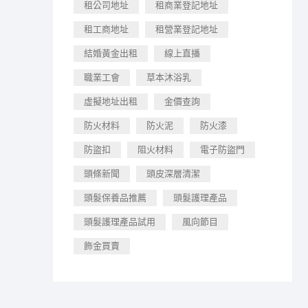
租公司地址
租商業登記地址
租工商地址
租營業登記地址
結婚黃金出租
線上直播
職業工會
草本沐浴乳
虛擬地址出租
金價查詢
防火材料
防火泥
防火漆
防盜扣
阻火材料
電子防盜門
頭條新聞
頭皮深層清潔
頭髮保養品推薦
頭髮護理產品
頭髮護理產品試用
風向節目
飾金買賣