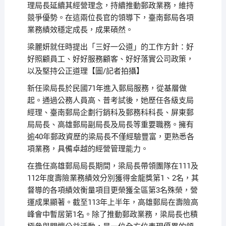
理局長延續其經營理念，持續推動郵政業務，維持
競爭優勢。在這兩位長官的領導下，臺南郵局各項
業務績效穩定成長，成果碩然。
梁麗妍就任時提出「三好一公道」的工作方針：好
好照顧員工、好好服務顧客、好好落實公司政策，
以及堅持公正道理【圖/記者拍攝】
新任梁局長於民國71年進入郵局服務，從基層做
起。通過公務人員高、普考試後，她歷任各級支局
經理、臺南郵局企劃行銷科及郵務科科長、屏東郵
局局長、高雄郵局副局長及局長等重要職務。擁有
逾40年郵政資歷的梁局長不僅經驗豐富，更熟悉各
項業務，具備卓越的經營管理能力。
在擔任高雄郵局局長期間，梁局長帶領團隊在111及
112年度壽險業務績效分別獲得金龍獎第1、2名，其
督導的各項績效衡量項目更榮獲全區第3名殊榮，營
運成果顯著。截至113年上半年，高雄郵局在壽險高
峰會中暫居第1名。除了推動郵政業務，梁局長也積