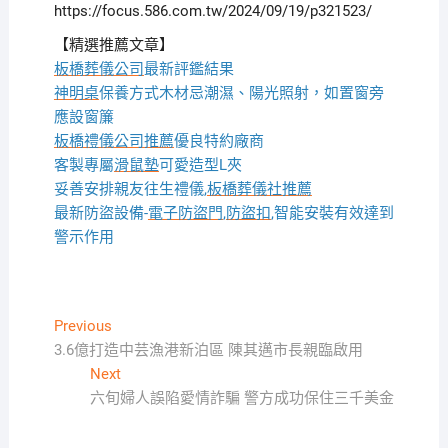
https://focus.586.com.tw/2024/09/19/p321523/
【精選推薦文章】
板橋葬儀公司
最新評鑑結果
神明桌
保養方式木材忌潮濕、陽光照射，如置窗旁
應設窗簾
板橋禮儀公司推薦
優良特約廠商
客製專屬
滑鼠墊
可愛造型L夾
妥善安排親友往生禮儀,
板橋葬儀社推薦
最新防盜設備-
電子防盜門
,
防盜扣
,智能安裝有效達到
警示作用
文
Previous
Previous
post:
3.6億打造中芸漁港新泊區 陳其邁市長親臨啟用
章
Next
Next
導
post:
六旬婦人誤陷愛情詐騙 警方成功保住三千美金
覽