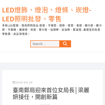
Skip
to
LED燈飾、燈泡、燈條、崁燈-
content
LED照明批發、零售
多款LED燈飾、燈具照明商品:燈飾、手電筒、燈條、燈管、車燈、顯示屏、顯示
屏、字幕機、露營燈、崁燈、警示燈、指揮棒、加油棒、聖誕燈…最便宜的批發
零售價、高品質燈具。
Search
…
2024-09-20
臺南郵局迎來首位女局長│梁麗
妍接任，開創新篇