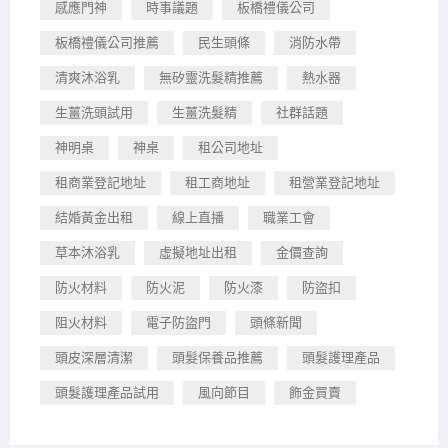
感應門神
時事議題
板橋禮儀公司
板橋禮儀公司推薦
民生頭條
消防水帶
清爽沐浴乳
無矽靈洗髮精推薦
熱水器
生薑洗頭試用
生薑洗髮精
社群話題
神明桌
神桌
租公司地址
租商業登記地址
租工商地址
租營業登記地址
結婚黃金出租
線上直播
職業工會
草本沐浴乳
虛擬地址出租
金價查詢
防火材料
防火泥
防火漆
防盜扣
阻火材料
電子防盜門
頭條新聞
頭皮深層清潔
頭髮保養品推薦
頭髮護理產品
頭髮護理產品試用
風向節目
飾金買賣