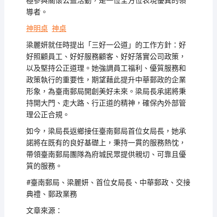
極參與關懷公益活動，是一位全方位表現優異的領
導者。
神明桌
神桌
梁麗妍就任時提出「三好一公道」的工作方針：好
好照顧員工、好好服務顧客、好好落實公司政策，
以及堅持公正道理。她強調員工福利、優質服務和
政策執行的重要性，期望藉此提升中華郵政的企業
形象，為臺南郵局開創美好未來。梁局長承諾將秉
持開大門、走大路、行正道的精神，確保內外部管
理公正合規。
如今，梁局長返鄉接任臺南郵局首位女局長，她承
諾將在既有的良好基礎上，秉持一貫的服務熱忱，
帶領臺南郵局團隊為府城民眾提供親切、可靠且優
質的服務。
#臺南郵局、梁麗妍、首位女局長、中華郵政、交接
典禮、郵政業務
文章來源：