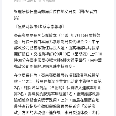
POST BY
ADMIN
生活情報
梁麗妍接任臺南郵局首位在地女局長【圖/記者拍
攝】
【焦點時報/記者蔡宗憲報導】
臺南郵局局長李英傑於本（113）年7月16日屆齡榮
退，局長一職由本局尤素珍副局長代理至今。中華
郵政公司已宣布新任局長人選，由高雄郵局局長梁
麗妍接任。交接典禮訂於9月19日（星期四）上午10
時30分在臺南郵局投遞大樓6樓大禮堂舉行，由中華
郵政公司副總經理楊素珠主持監交。
在李局長任內，臺南郵局推展各項郵政業務成績斐
然。112年，該局在整潔企業文化活動中獲得全區第
2名，純保障型商品（含附約）保費收入達成率甲組
第2名，壽險契約脫落率甲組第1名，更榮獲郵政壽
險超越巔峰金質獎等殊榮。此外，該局在關懷在地
農特產行銷及推動照顧偏鄉獨居長者等「公益郵
政」方面的表現也不遑多讓。李局長退休後，尤代