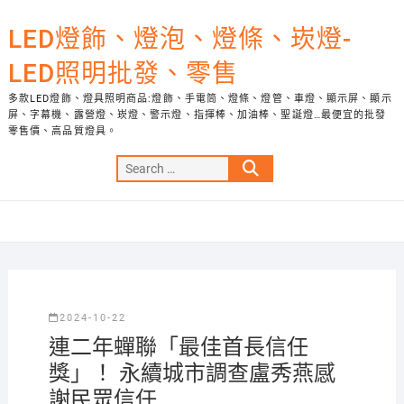
Skip
to
LED燈飾、燈泡、燈條、崁燈-
content
LED照明批發、零售
多款LED燈飾、燈具照明商品:燈飾、手電筒、燈條、燈管、車燈、顯示屏、顯示
屏、字幕機、露營燈、崁燈、警示燈、指揮棒、加油棒、聖誕燈…最便宜的批發
零售價、高品質燈具。
Search
…
2024-10-22
連二年蟬聯「最佳首長信任
獎」！ 永續城市調查盧秀燕感
謝民眾信任