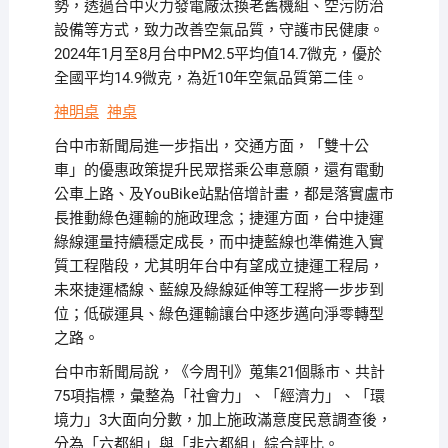
勢，透過台中火力發電廠汰換老舊機組、空污防治
設備等方式，致力改善空氣品質，守護市民健康。
2024年1月至8月台中PM2.5平均值14.7微克，優於
全國平均14.9微克，為近10年空氣品質第二佳。
神明桌
神桌
台中市新聞局進一步指出，交通方面，「雙十公
車」的優惠政策提升民眾搭乘公車意願，還有電動
公車上路、及YouBike站點倍增計畫，都是落實盧市
長推動綠色運輸的施政理念；捷運方面，台中捷運
綠線運量持續穩定成長，而中捷藍線也準備進入實
質工程階段，尤其明年台中有望成立捷運工程局，
未來捷運橘線、藍線及綠線延伸等工程將一步步到
位；低碳運具、綠色運輸讓台中逐步邁向淨零轉型
之路。
台中市新聞局說，《今周刊》蒐集21個縣市、共計
75項指標，彙整為「社會力」、「經濟力」、「環
境力」3大面向分數，加上施政滿意度民意調查後，
分為「六都組」與「非六都組」綜合評比。