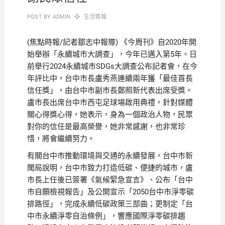
POST BY
ADMIN
生活情報
(焦點時報/記者鄒志中報導) 《今周刊》自2020年開
始舉辦「永續城市大調查」，今年已邁入第5年。日
前舉行2024永續城市SDGs大調查公布記者會，在今
年評比中，台中市長盧秀燕連續兩年獲「最佳首長
信任獎」，由台中市副市長鄭照新代表出席受獎。
盧市長出席台中市西屯足球場啟用典禮，針對媒體
關心得獎心得，她表示，身為一個政治人物，民眾
對你的信任是最高榮譽，她非常感謝，也非常珍
惜，將會繼續努力。
有關台中市推動環境與交通的永續發展，台中市新
聞局說明，台中市致力打造低碳、便捷的城市，盧
市長上任後已簽署《氣候緊急宣言》、公布「台中
市自願檢視報告」及公開宣示「2050台中市淨零碳
排路徑」，完成永續低碳政策三部曲；更制定「台
中市永續淨零自治條例」，響應國際淨零碳排趨