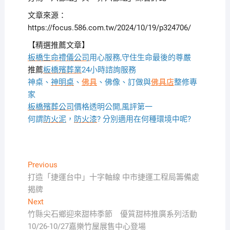
文章來源：
https://focus.586.com.tw/2024/10/19/p324706/
【精選推薦文章】
板橋生命禮儀公司
用心服務,守住生命最後的尊嚴
推薦
板橋殯葬業
24小時諮詢服務
神桌、
神明桌
、
佛具
、佛像、訂做與
佛具店
整修專
家
板橋殯葬公司
價格透明公開,風評第一
何謂
防火泥
，
防火漆
? 分別適用在何種環境中呢?
文
Previous
Previous
post:
打造「捷運台中」十字軸線 中市捷運工程局籌備處
章
揭牌
導
Next
Next
覽
post:
竹縣尖石鄉迎來甜柿季節 優質甜柿推廣系列活動
10/26-10/27嘉樂竹屋展售中心登場