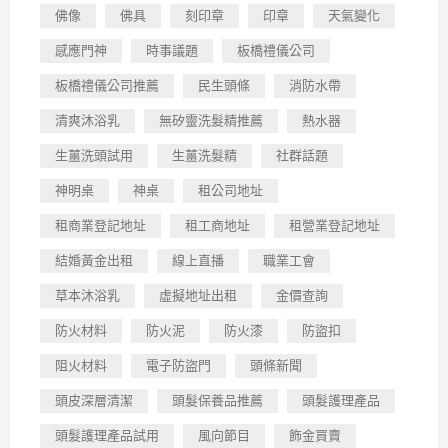
佛像
佛具
刻印章
印章
天氣變化
感應門神
時事議題
板橋禮儀公司
板橋禮儀公司推薦
民生頭條
消防水帶
清爽沐浴乳
無矽靈洗髮精推薦
熱水器
生薑洗頭試用
生薑洗髮精
社群話題
神明桌
神桌
租公司地址
租商業登記地址
租工商地址
租營業登記地址
結婚黃金出租
線上直播
職業工會
草本沐浴乳
虛擬地址出租
金價查詢
防火材料
防火泥
防火漆
防盜扣
阻火材料
電子防盜門
頭條新聞
頭皮深層清潔
頭髮保養品推薦
頭髮護理產品
頭髮護理產品試用
風向節目
飾金買賣