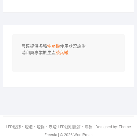
晨達提供多種
空壓機
使用狀況諮詢

鴻和興專業於生產
茶葉罐
LED燈飾、燈泡、燈條、崁燈-LED照明批發、零售
| Designed by:
Theme
Freesia
| © 2026
WordPress