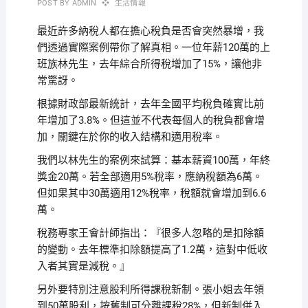
POST BY
ADMIN
生活情報
最近許多納稅人都在擔心稅負是否會突然暴增，我
們透過實際案例帶你了解真相。一位年薪120萬的上
班族林先生，去年綜合所得稅增加了15%，讓他非
常驚訝。
根據財政部最新統計，去年全國平均稅負確實比前
年增加了3.8%。但這並不代表每個人的稅負都會增
加，關鍵在於你的收入結構和適用稅率。
我們以林先生的案例來試算：基本薪資100萬，年終
獎金20萬。若全部適用5%稅率，應納稅額為6萬。
但如果其中30萬適用12%稅率，稅額就會增加到6.6
萬。
稅務專家王會計師指出：『很多人忽略的是扣除額
的變動。去年標準扣除額提高了1.2萬，這對中低收
入者其實是減稅。』
另外要特別注意股利所得課稅新制。張小姐去年領
到50萬股利，按舊制可分離課稅28%，但新制併入