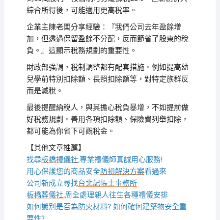
綜合所得後，可能適用更高稅率。
企業主陳老闆分享經驗：『我們公司去年盈餘增
加，但透過保留盈餘不分配，反而節省了股東的稅
負。』這顯示稅務規劃的重要性。
財政部強調，稅制調整都有配套措施。例如提高幼
兒學前特別扣除額、長照扣除額等，對特定族群反
而是減稅。
最後提醒納稅人，與其擔心稅負暴增，不如提前做
好稅務規劃。善用各項扣除額、保險費列舉扣除，
都可能為你省下可觀稅金。
【其他文章推薦】
找尋
板橋禮儀社
,專業禮儀師真誠用心服務!
用心保護您的商品安全
防損解決方案
看過來
公司新成立尋找
台北記帳士事務所
板橋葬儀社
,周全處理親人往生各種禮儀安排
如何識別是否為
防火材料
? 如何確何建築物安全重
要性?