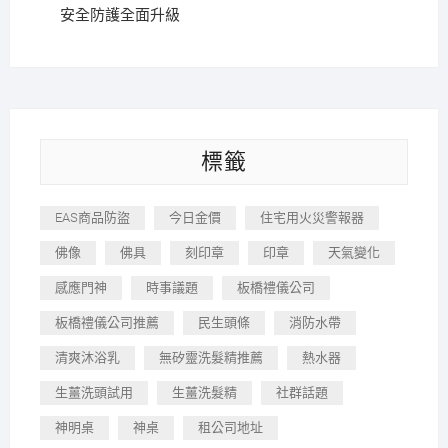
安全防護全面升級
標籤
EAS商品防盜
今日金價
住宅用火災警報器
佛像
佛具
刻印章
印章
天氣變化
感應門神
時事議題
板橋禮儀公司
板橋禮儀公司推薦
民生頭條
消防水帶
清爽沐浴乳
無矽靈洗髮精推薦
熱水器
生薑洗頭試用
生薑洗髮精
社群話題
神明桌
神桌
租公司地址