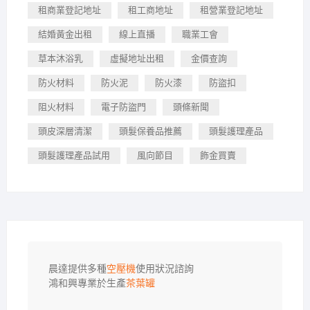
租商業登記地址
租工商地址
租營業登記地址
結婚黃金出租
線上直播
職業工會
草本沐浴乳
虛擬地址出租
金價查詢
防火材料
防火泥
防火漆
防盜扣
阻火材料
電子防盜門
頭條新聞
頭皮深層清潔
頭髮保養品推薦
頭髮護理產品
頭髮護理產品試用
風向節目
飾金買賣
晨達提供多種
空壓機
使用狀況諮詢

鴻和興專業於生產
茶葉罐