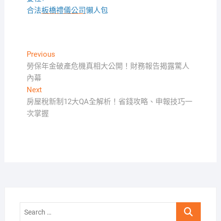
合法
板橋禮儀公司
懶人包
文
Previous
Previous
post:
勞保年金破產危機真相大公開！財務報告揭露驚人
章
內幕
導
Next
Next
覽
post:
房屋稅新制12大QA全解析！省錢攻略、申報技巧一
次掌握
Search
…