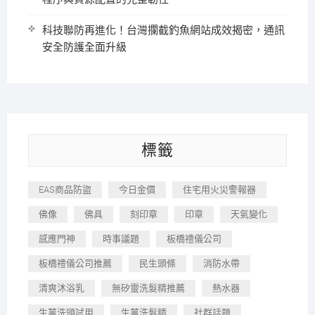
科技聯防再進化！台灣攔截釣魚網站成效揭密，通訊
安全防護全面升級
標籤
EAS商品防盜
今日金價
住宅用火災警報器
佛像
佛具
刻印章
印章
天氣變化
感應門神
時事議題
板橋禮儀公司
板橋禮儀公司推薦
民生頭條
消防水帶
清爽沐浴乳
無矽靈洗髮精推薦
熱水器
生薑洗頭試用
生薑洗髮精
社群話題