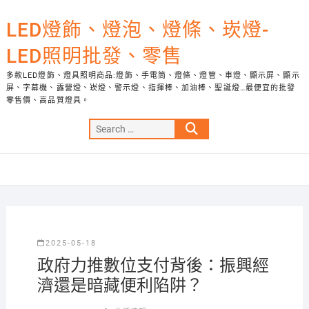
Skip
to
LED燈飾、燈泡、燈條、崁燈-
content
LED照明批發、零售
多款LED燈飾、燈具照明商品:燈飾、手電筒、燈條、燈管、車燈、顯示屏、顯示
屏、字幕機、露營燈、崁燈、警示燈、指揮棒、加油棒、聖誕燈…最便宜的批發
零售價、高品質燈具。
Search
…
2025-05-18
政府力推數位支付背後：振興經
濟還是暗藏便利陷阱？