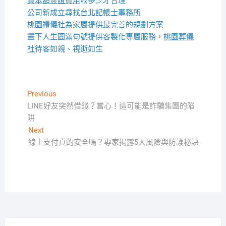
資本額簽證費用
收多少才合理
公司新成立尋找
台北記帳士事務所
桃園禮儀社
為家屬提供最完善的規劃方案
畫下人生圓滿句號提供客製化專屬服務，
桃園葬儀
社
待客如親、視逝如生
文
Previous
Previous
post:
LINE好友突然借錢？當心！這可能是詐騙集團的陷
章
阱
導
Next
Next
覽
post:
線上支付真的安全嗎？專家揭露5大風險與防護秘訣