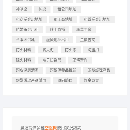
神明桌
神桌
租公司地址
租商業登記地址
租工商地址
租營業登記地址
結婚黃金出租
線上直播
職業工會
草本沐浴乳
虛擬地址出租
金價查詢
防火材料
防火泥
防火漆
防盜扣
阻火材料
電子防盜門
頭條新聞
頭皮深層清潔
頭髮保養品推薦
頭髮護理產品
頭髮護理產品試用
風向節目
飾金買賣
晨達提供多種
空壓機
使用狀況諮詢
