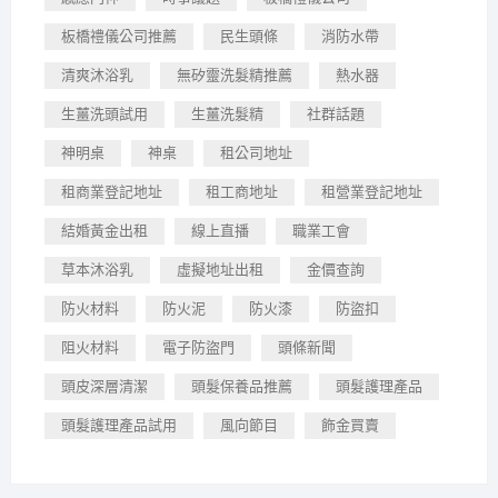
板橋禮儀公司推薦
民生頭條
消防水帶
清爽沐浴乳
無矽靈洗髮精推薦
熱水器
生薑洗頭試用
生薑洗髮精
社群話題
神明桌
神桌
租公司地址
租商業登記地址
租工商地址
租營業登記地址
結婚黃金出租
線上直播
職業工會
草本沐浴乳
虛擬地址出租
金價查詢
防火材料
防火泥
防火漆
防盜扣
阻火材料
電子防盜門
頭條新聞
頭皮深層清潔
頭髮保養品推薦
頭髮護理產品
頭髮護理產品試用
風向節目
飾金買賣