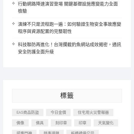
行動網路降速演習登場 關鍵基礎設施應變能力全面
檢驗
演練不只是流程跑一遍：如何驗證生物安全事故應變
程序與資源配置的完整韌性
科技聯防再進化！台灣攔截釣魚網站成效揭密，通訊
安全防護全面升級
標籤
EAS商品防盜
今日金價
住宅用火災警報器
佛像
佛具
刻印章
印章
天氣變化
感應門神
時事議題
板橋禮儀公司