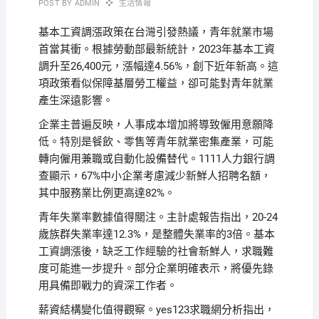
POST BY
ADMIN
生活情報
基本工資調漲政策在台灣引發熱議，青年就業市場
首當其衝。根據勞動部最新統計，2023年基本工資
調升至26,400元，漲幅達4.56%，創下近年新高。這
項政策看似保障基層勞工權益，卻可能對青年就業
產生深遠影響。
企業主普遍反映，人事成本增加將導致僱用意願降
低。特別是餐飲、零售等青年就業密集產業，可能
轉向僱用兼職或自動化設備替代。1111人力銀行調
查顯示，67%中小企業考慮減少新鮮人招聘名額，
其中服務業比例更高達82%。
青年失業率數據值得關注。主計處報告指出，20-24
歲族群失業率達12.3%，是整體失業率的3倍。基本
工資調漲後，缺乏工作經驗的社會新鮮人，求職難
度可能進一步提升。部分企業明確表示，將優先錄
用具備即戰力的資深工作者。
薪資結構變化值得觀察。yes123求職網分析指出，