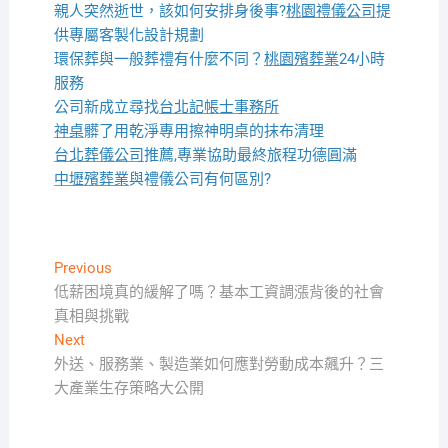
親人突然逝世，該如何安排身後事?
桃園禮儀公司
提
供專屬客製化設計規劃
環保葬與一般葬禮有什麼不同？
桃園殯葬業
24小時
服務
公司新成立尋找
台北記帳士事務所
神桌
髒了用乾淨專用擦神明桌的抹布清理
台北葬儀公司
推薦,專業協助最終旅程功德圓滿
中壢殯葬業
與禮儀公司有何區別?
文
Previous
Previous
post:
低薪困境真的緩解了嗎？基本工資調漲背後的社會
章
真相與挑戰
導
Next
Next
覽
post:
外送、服務業、製造業如何應對勞動成本飆升？三
大產業生存策略大公開