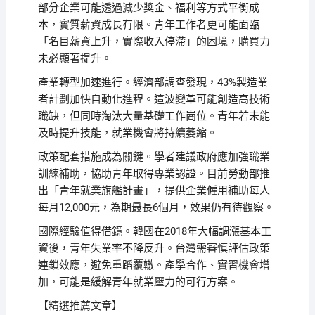
部分企業可能透過減少獎金、福利等方式平衡成
本，實質薪資成長有限。青年工作者更可能面臨
「名目薪資上升，實際收入停滯」的困境，購買力
未必顯著提升。
產業轉型加速進行。經濟部調查發現，43%製造業
者計劃加快自動化進程。這波變革可能創造高技術
職缺，但同時淘汰大量基礎工作崗位。青年若未能
及時提升技能，就業機會將持續萎縮。
政策配套措施成為關鍵。學者建議政府應加強職業
訓練補助，協助青年取得專業認證。目前勞動部推
出「青年就業旗艦計畫」，提供企業僱用補助每人
每月12,000元，為期最長6個月，效果仍有待觀察。
國際經驗值得借鏡。韓國在2018年大幅調漲基本工
資後，青年失業率不降反升。台灣需審慎評估政策
連鎖效應，避免重蹈覆轍。產學合作、實習機會增
加，可能是緩解青年就業壓力的可行方案。
【精選推薦文章】