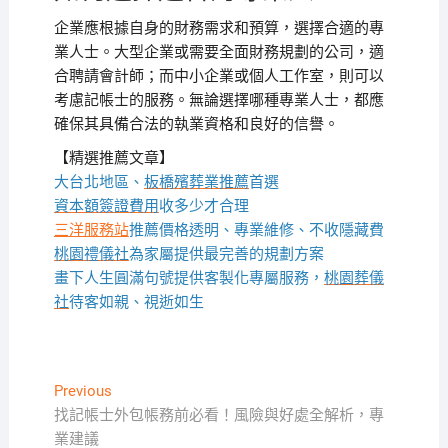
企業應根據自身的財務需求和預算，選擇合適的專
業人士。大型企業或需要全面財務規劃的公司，適
合聘請會計師；而中小企業或個人工作室，則可以
考慮記帳士的服務。無論選擇哪種專業人士，都應
確保其具備合法的執業資格和良好的信譽。
【精選推薦文章】
大台北地區、
板橋殯葬業推薦
首選
資本額簽證費用
收多少才合理
三洋服務站
推薦價格透明、專業維修、不收隱藏費
桃園禮儀社
為家屬提供最完善的規劃方案
畫下人生圓滿句號提供客製化專屬服務，
桃園葬儀
社
待客如親、視逝如生
文
Previous
Previous
post:
找記帳士外包帳務前必看！風險與好處全解析，專
章
業建議