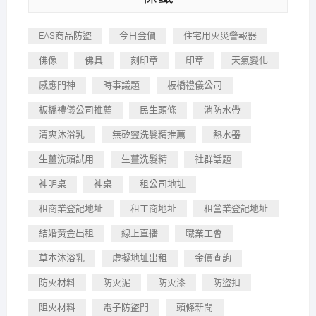
EAS商品防盜
今日金價
住宅用火災警報器
佛像
佛具
刻印章
印章
天氣變化
感應門神
時事議題
板橋禮儀公司
板橋禮儀公司推薦
民生頭條
消防水帶
清爽沐浴乳
無矽靈洗髮精推薦
熱水器
生薑洗頭試用
生薑洗髮精
社群話題
神明桌
神桌
租公司地址
租商業登記地址
租工商地址
租營業登記地址
結婚黃金出租
線上直播
職業工會
草本沐浴乳
虛擬地址出租
金價查詢
防火材料
防火泥
防火漆
防盜扣
阻火材料
電子防盜門
頭條新聞