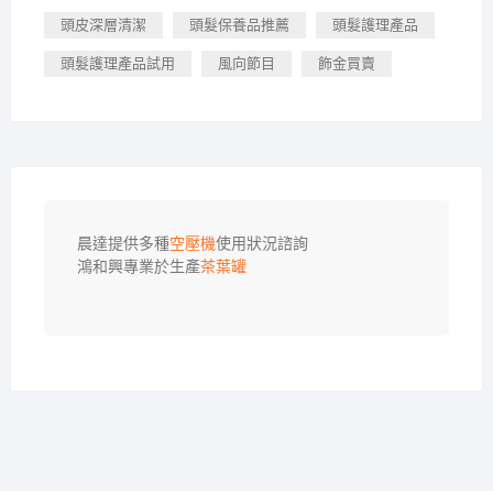
頭皮深層清潔
頭髮保養品推薦
頭髮護理產品
頭髮護理產品試用
風向節目
飾金買賣
晨達提供多種
空壓機
使用狀況諮詢

鴻和興專業於生產
茶葉罐