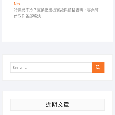
導
Next
Next
覽
post:
冷氣機不冷？更換壓縮機實錄與價格說明，專業師
傅教你省錢秘訣
Search
…
近期文章