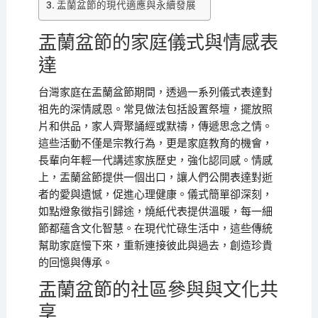
盂蘭盆節的現代適應與永續發展
盂蘭盆節的家庭儀式與情感表
達
台灣家庭在盂蘭盆節期間，透過一系列儀式表達對
祖先的深情感恩。常見做法包括設置祭壇，擺放照
片和供品，家人齊聚誦經或默禱，傳遞思念之情。
這些活動不僅是宗教行為，更是家庭教育的機會，
長輩向年輕一代講述家族歷史，強化認同感。情感
上，盂蘭盆節提供一個出口，讓人們公開表達對逝
者的愛與遺憾，促進心理健康。儀式簡單卻深刻，
如點燈象徵指引歸途，燒紙代表提供溫暖，每一細
節都蘊含文化智慧。在現代忙碌生活中，這些傳統
幫助家庭慢下來，重新連接彼此與過去，創造珍貴
的回憶與傳承。
盂蘭盆節的社區參與與文化共
享