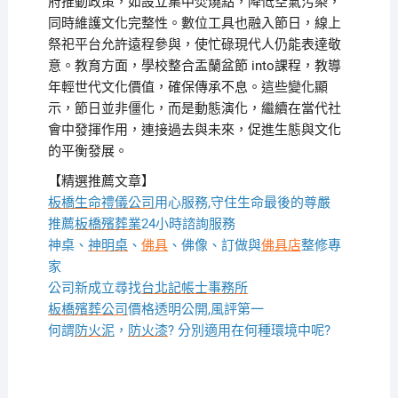
府推動政策，如設立集中焚燒點，降低空氣污染，
同時維護文化完整性。數位工具也融入節日，線上
祭祀平台允許遠程參與，使忙碌現代人仍能表達敬
意。教育方面，學校整合盂蘭盆節 into課程，教導
年輕世代文化價值，確保傳承不息。這些變化顯
示，節日並非僵化，而是動態演化，繼續在當代社
會中發揮作用，連接過去與未來，促進生態與文化
的平衡發展。
【精選推薦文章】
板橋生命禮儀公司
用心服務,守住生命最後的尊嚴
推薦
板橋殯葬業
24小時諮詢服務
神桌、
神明桌
、
佛具
、佛像、訂做與
佛具店
整修專
家
公司新成立尋找
台北記帳士事務所
板橋殯葬公司
價格透明公開,風評第一
何謂
防火泥
，
防火漆
? 分別適用在何種環境中呢?