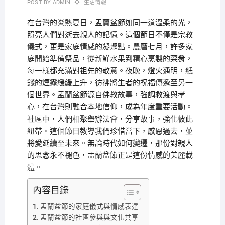
POST BY
ADMIN
生活情報
在台灣的炎熱夏日，盂蘭盆節如同一道溫柔的光，
照亮人們對逝去親人的記憶。這個節日不僅是宗教
儀式，更是家庭情感的凝聚點。農曆七月，許多家
庭開始準備祭品，從新鮮水果到精心烹製的菜肴，
每一樣都充滿對祖先的敬意。夜晚，燈火通明，紙
錢的煙霧緩緩上升，彷彿將生者的祝福傳遞至另一
個世界。盂蘭盆節源自佛教故事，強調救渡與孝
心，在台灣則融合本地信仰，成為年度重要活動。
社區中，人們相聚舉辦法會，分享故事，強化彼此
紐帶。這個節日教導我們珍惜當下，感恩過去，並
將愛延續至未來。無論時代如何變遷，那份對親人
的思念永不褪色，盂蘭盆節正是這份情感的美麗載
體。
內容目錄
盂蘭盆節的家庭儀式與情感表達
盂蘭盆節的社區參與與文化共享