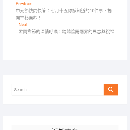
文
Previous
Previous
post:
中元節快問快答：七月十五你該知道的10件事，揭
章
開神秘面紗！
導
Next
Next
覽
post:
盂蘭盆節的深情呼喚：跨越陰陽兩界的思念與祝福
Search
…