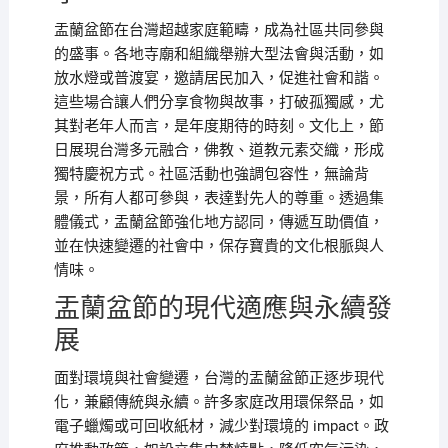
盂蘭盆節在台灣超越家庭範疇，成為社區共同參與
的盛事。各地寺廟和組織舉辦大型法會與活動，如
放水燈或普渡宴，邀請居民加入，促進社會和諧。
這些場合讓人們分享食物與故事，打破孤獨感，尤
其對老年人而言，是年度期待的時刻。文化上，節
日展現台灣多元融合，佛教、道教元素交織，形成
獨特慶祝方式。社區活動也強調包容性，無論背
景，所有人都可參與，表達對先人的尊重。透過集
體儀式，盂蘭盆節強化地方認同，傳遞互助價值，
並在快速變遷的社會中，保存寶貴的文化根脈與人
情味。
盂蘭盆節的現代適應與永續發
展
面對環境與社會變遷，台灣的盂蘭盆節正逐步現代
化，兼顧傳統與永續。許多家庭改用環保祭品，如
電子蠟燭或可回收紙材，減少對環境的 impact。政