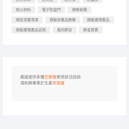
阻火材料
電子防盜門
頭條新聞
頭皮深層清潔
頭髮保養品推薦
頭髮護理產品
頭髮護理產品試用
風向節目
飾金買賣
晨達提供多種
空壓機
使用狀況諮詢

鴻和興專業於生產
茶葉罐