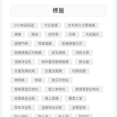
標籤
EAS商品防盜
今日金價
住宅用火災警報器
佛像
佛具
刻印章
印章
天氣變化
感應門神
時事議題
板橋禮儀公司
板橋禮儀公司推薦
民生頭條
消防水帶
清爽沐浴乳
無矽靈洗髮精推薦
熱水器
生薑洗頭試用
生薑洗髮精
社群話題
神明桌
神桌
租公司地址
租商業登記地址
租工商地址
租營業登記地址
結婚黃金出租
線上直播
職業工會
草本沐浴乳
虛擬地址出租
金價查詢
防火材料
防火泥
防火漆
防盜扣