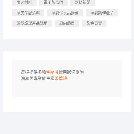
阻火材料
電子防盜門
頭條新聞
頭皮深層清潔
頭髮保養品推薦
頭髮護理產品
頭髮護理產品試用
風向節目
飾金買賣
晨達提供多種
空壓機
使用狀況諮詢

鴻和興專業於生產
茶葉罐