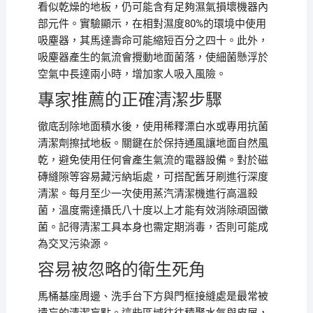
看似乾燥的地板，仍可能含有足夠濕氣損壞機器內
部元件。實驗顯示，在相對濕度80%的環境中使用
吸塵器，其馬達壽命可能縮短百分之四十。此外，
吸塵器產生的氣流會攪動地面菌落，使細菌懸浮於
空氣中長達兩小時，增加家人吸入風險。
專家推薦的正確清潔步驟
徹底刮除地面積水後，使用稀釋漂白水或專用抗菌
清潔劑擦拭地板。關鍵在於保持通風讓地面自然風
乾，避免使用任何會產生氣流的電器設備。對於磁
磚縫隙等容易藏污納垢處，可搭配舊牙刷進行深度
清潔。每月至少一次使用蒸汽清潔機進行高溫殺
菌，溫度需達攝氏八十度以上才能有效消除頑固黴
菌。記得清潔工具本身也需定期消毒，否則可能成
為交叉污染源。
容易被忽略的衛生死角
馬桶基座周邊、洗手台下方與門框接縫處是最常被