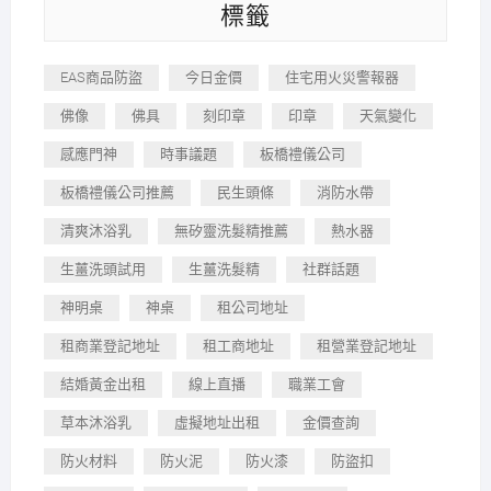
標籤
EAS商品防盜
今日金價
住宅用火災警報器
佛像
佛具
刻印章
印章
天氣變化
感應門神
時事議題
板橋禮儀公司
板橋禮儀公司推薦
民生頭條
消防水帶
清爽沐浴乳
無矽靈洗髮精推薦
熱水器
生薑洗頭試用
生薑洗髮精
社群話題
神明桌
神桌
租公司地址
租商業登記地址
租工商地址
租營業登記地址
結婚黃金出租
線上直播
職業工會
草本沐浴乳
虛擬地址出租
金價查詢
防火材料
防火泥
防火漆
防盜扣