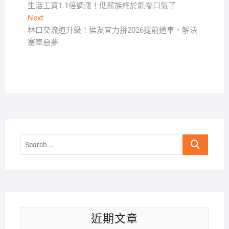
post:
生活工資1.1倍調漲！低薪族終於能喘口氣了
章
Next
Next
導
post:
林口交流道升級！侯友宜力拚2026提前通車，解決
覽
塞車惡夢
Search
…
近期文章