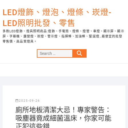
Skip
to
LED燈飾、燈泡、燈條、崁燈-
content
LED照明批發、零售
多款LED燈飾、燈具照明商品:燈飾、手電筒、燈條、燈管、車燈、顯示屏、顯示
屏、字幕機、露營燈、崁燈、警示燈、指揮棒、加油棒、聖誕燈…最便宜的批發
零售價、高品質燈具。
Search
…
2025-09-26
廁所地板清潔大忌！專家警告：
吸塵器竟成細菌溫床，你家可能
正犯這些錯