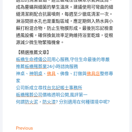
遺忘的清潔盲點。這些區域往往積聚水氣與皮屑，
成為塵蟎與細菌的孳生溫床。建議使用可彎曲的細
縫清潔刷配合抗菌噴劑，每週至少徹底清潔一次。
淋浴間排水孔也是重點區域，應定期倒入熱水與小
蘇打粉混合物，防止生物膜形成。最後別忘記檢查
通風設備，確保換氣效率足夠維持浴室乾燥，從根
源減少微生物繁殖機會。
【精選推薦文章】
板橋生命禮儀公司
用心服務,守住生命最後的尊嚴
推薦
板橋殯葬業
24小時諮詢服務
神桌、
神明桌
、
佛具
、佛像、訂做與
佛具店
整修專
家
公司新成立尋找
台北記帳士事務所
板橋殯葬公司
價格透明公開,風評第一
何謂
防火泥
，
防火漆
? 分別適用在何種環境中呢?
文
Previous
Previous