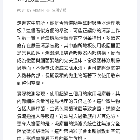
POST BY
ADMIN
生活情報
走進家中廁所，你是否習慣隨手拿起吸塵器清理地
板？這個看似方便的舉動，可能正讓你的清潔工作
功虧一簣。台灣環境清潔專家李明華指出，多數家
庭存在嚴重清潔盲點，其中廁所地板使用吸塵器更
是常見誤區。潮濕環境結合吸塵器內部結構，反而
成為黴菌與細菌繁殖的完美溫床。當吸塵器滾刷掃
過地面，不僅無法徹底去除水漬，更可能將濕氣帶
入機器內部，長期累積的微生物隨著下次使用散布
到整個空間。
實際檢測發現，使用超過三個月的家用吸塵器，其
內部細菌含量可達馬桶座的五倍之多。這些微生物
包括大腸桿菌、金黃色葡萄球菌等致病菌，透過空
氣流通進入呼吸道，對幼兒與過敏族群尤其危險。
更令人擔憂的是，吸塵器的過濾系統往往無法完全
阻隔微米級微粒，這些帶菌粒子會重新飄散到空氣
中，形成肉眼看不見的衛生危機。