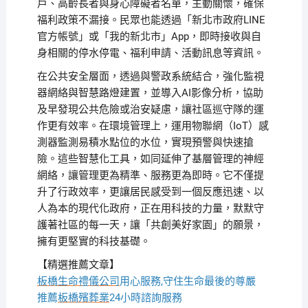
戶、高齡長者與身心障礙者名單，主動關懷，確保
福利政策不漏接。民眾也能透過「新北市政府LINE
官方帳號」或「我的新北市」App，即時接收與自
身相關的停水停電、福利申請、活動訊息等資訊。
在公共安全層面，透過與警政系統結合，強化監視
器網絡與智慧路燈建置，並導入AI影像分析，協助
及早發現公共危險或治安疑慮，讓社區巡守隊的運
作更有效率。在環境管理上，運用物聯網（IoT）感
測器監測易積水點位的水位，實現預警與快速搶
險。這些智慧化工具，如同延伸了基層管理的神經
網絡，讓管理更為精準、服務更為即時。它不僅提
升了行政效率，更讓居民感受到一個反應迅速、以
人為本的現代化政府，正在用科技的力量，默默守
護著社區的每一天，讓「共創美好家園」的願景，
擁有更堅實的科技基礎。
【精選推薦文章】
板橋生命禮儀公司
用心服務,守住生命最後的尊嚴
推薦
板橋殯葬業
24小時諮詢服務