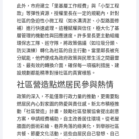
此外，市府建立「里基層工作經費」與「小型工程
款」等彈性資源，授權里長在一定的規範內，針對
社區的急迫性小微工程（如水溝清淤、小型路面修
補）進行快速處理。這種賦權與信任，極大化了基
層管理的機動性與回應速度。許多里長更主動組織
環保志工隊、巡守隊，將政策倡議（如垃圾分類、
防災演練）轉化為社區的自主行動。當里鄰長被充
分賦能，他們便成為政府政策與民眾生活之間最靈
活、最有效的轉換介面，確保每一項福利措施、建
設規劃都能精準對接社區的真實樣態。
社區營造點燃居民參與熱情
政策的深入，不能僅靠行政力量的推動，更需要點
燃居民內心對家園的熱愛與責任感。新北市積極推
動「社區營造」計畫，鼓勵社區發展協會提出創意
方案，申請經費補助，自主改善居住環境。從老屋
牆面的藝術彩繪、巷弄角落的綠美化，到舉辦社區
共餐、節慶文化活動，這些由居民自己發想、自己