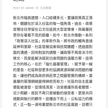
POST BY
ADMIN
生活情報
新北市幅員遼闊，人口結構多元，要讓政策真正落
地，關鍵在於深入社區的每一個角落。過去，政策
宣導往往停留在公文往返與大型宣導會，與基層民
眾存在著看不見的距離。如今，新北市推動一系列
「政策深入社區」的革新作為，將市政的觸角直接
延伸到里鄰、社區發展協會與民間團體，透過面對
面的溝通、因地制宜的調整，讓政策不再是冰冷的
條文，而是能解決居民切身問題的溫暖方案。這項
工作的核心，在於「強化基層管理」，賦予第一線
的里長、社區幹部更多的協調資源與解決問題的權
能，讓他們成為政府與民眾之間最堅實的橋樑。當
基層的管理網絡變得綿密而有力，社區的自主能量
便能被激發，從環境清潔、治安維護到長者關懷、
兒少照顧，居民不再只是被動的接受者，更是共同
規劃與執行的夥伴。這種由下而上、公私協力的模
式，正一點一滴地重塑新北市的社區風貌，目標只