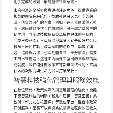
動手完成的改變，最能凝聚社區意識。
市府扮演的是輔導與資源挹注的角色，提供專業的
規劃師團隊進駐陪伴，協助社區將天馬行空的想
法，落實為可行的方案。例如，在三重區某個老社
區，居民透過多次工作坊討論，將一處雜草叢生的
畸零地，共同改造成擁有香草植物與休憩座椅的
「鄰里後花園」。這個過程本身，就是最好的公民
教育。居民在動手改造家園的過程中，學會了溝
通、協商與合作，也深刻體會到「美好家園」需要
由自己來創造。這種由內而外生發出的參與熱情與
成就感，是任何外部政策宣導都無法取代的，它讓
社區的凝聚力與生命力得以持續茁壯。
智慧科技強化管理與服務效能
在數位時代，政策的深入與基層管理的強化，也離
不開智慧科技的輔助。新北市建構「智慧里長」系
統與「新北友善校園通」等數位平台，整合市政資
訊與服務。里長可以透過系統掌握轄區內的低收入