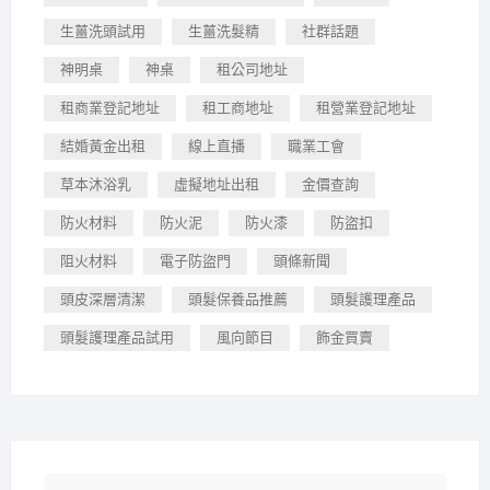
生薑洗頭試用
生薑洗髮精
社群話題
神明桌
神桌
租公司地址
租商業登記地址
租工商地址
租營業登記地址
結婚黃金出租
線上直播
職業工會
草本沐浴乳
虛擬地址出租
金價查詢
防火材料
防火泥
防火漆
防盜扣
阻火材料
電子防盜門
頭條新聞
頭皮深層清潔
頭髮保養品推薦
頭髮護理產品
頭髮護理產品試用
風向節目
飾金買賣