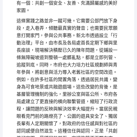
有一個：共創一個安全、友善、充滿歸屬感的美好
家園。
這條實踐之路並非一蹴可幾。它需要公部門放下身
段，走入巷弄，傾聽最真實的聲音；也需要民眾願
意打開家門，參與公共事務。新北市透過設立「行
動治理」平台，由市長及各局處首長定期下鄉與里
長座談，現場解決積壓已久的陳年問題，從鋪設一
條無障礙坡道到整頓一處髒亂點，都是立即列管、
追蹤到底。同時，市府也大力培力社區規劃師與青
年參與，將創意與活力導入老舊社區的空間改造。
例如，在許多社區的閒置角落，透過居民共識，變
身為可食地景或共融遊戲場。這些改變的背後，是
基層管理機制的強化，里辦公室與區公所、市府各
局處建立了更直接的橫向聯繫管道，縮短了行政流
程，讓問題的反映與解決效率大幅提升。當居民親
眼看見門前的路燈亮了、公園的遊具安全了、獨居
長輩有人定期關懷了，對政府的信任感與對社區的
認同感便自然滋生。這種信任與認同，正是「共創