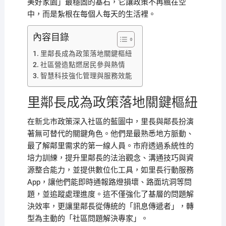
美好家園」最穩固的基石，它讓政策不再飄在空
中，而是紮根在每個人每天的生活裡。
內容目錄
里鄰長成為政策落地關鍵樞紐
社區營造點燃居民參與熱情
智慧科技強化管理與服務效能
里鄰長成為政策落地關鍵樞紐
在新北市政策深入社區的藍圖中，里長與鄰長扮演
著無可替代的關鍵角色。他們是最熟悉地方脈動、
最了解鄰里需求的第一線人員。市府透過系統性的
培力訓練，提升里鄰長的法治觀念、溝通技巧與資
源整合能力，並提供數位化工具，如里長行動服務
App，讓他們能即時通報路燈損壞、路面坑洞等問
題，並追蹤處理進度。這不僅強化了基層的問題解
決效率，更讓里鄰長從傳統的「訊息傳遞者」，轉
型為主動的「社區問題解決專家」。