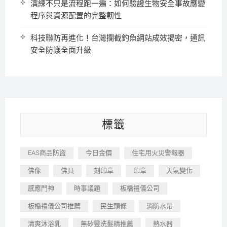
演練不只是流程跑一遍：如何驗證生物安全事故應變
程序與資源配置的完整韌性
科技聯防再進化！台灣攔截釣魚網站成效揭密，通訊
安全防護全面升級
標籤
EAS商品防盜
今日金價
住宅用火災警報器
佛像
佛具
刻印章
印章
天氣變化
感應門神
時事議題
板橋禮儀公司
板橋禮儀公司推薦
民生頭條
消防水帶
清爽沐浴乳
無矽靈洗髮精推薦
熱水器