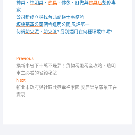
神桌、
神明桌
、
佛具
、佛像、訂做與
佛具店
整修專
家
公司新成立尋找
台北記帳士事務所
板橋殯葬公司
價格透明公開,風評第一
何謂
防火泥
，
防火漆
? 分別適用在何種環境中呢?
文
Previous
Previous
post:
換新車省下十萬不是夢！貨物稅退稅全攻略，聰明
章
車主必看的省錢秘笈
導
Next
Next
覽
post:
新北市政府與社區共築幸福家園 安居樂業願景正在
實現