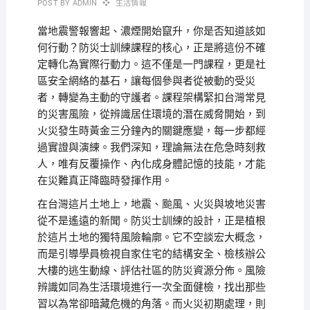
POST BY
ADMIN
生活情報
當地震警報響起、濃煙開始竄升，你是否知道該如
何行動？防災士訓練課程的核心，正是將這份不確
定轉化為實際行動力。這不僅是一門課程，更是社
區安全網絡的基石，讓每個參與者從被動的受災
者，轉變為主動的守護者。課程架構緊扣台灣常見
的災害風險，從辨識居住環境的潛在威脅開始，到
火災發生時黃金三分鐘內的關鍵應變，每一步都經
過實證與演練。我們深知，理論無法在危急時刻救
人，唯有反覆操作、內化成身體記憶的技能，才能
在災難真正降臨時發揮作用。
在台灣這片土地上，地震、颱風、火災與坡地災害
從不是遙遠的新聞。防災士訓練的設計，正是植根
於這片土地的獨特風險輪廓。它不空談宏大概念，
而是引導學員檢視自家住宅的結構安全、檢核辦公
大樓的逃生動線、評估社區的防災資源分佈。風險
辨識如同為生活環境進行一次全面健檢，找出那些
習以為常卻暗藏危機的角落。而火災初期處理，則