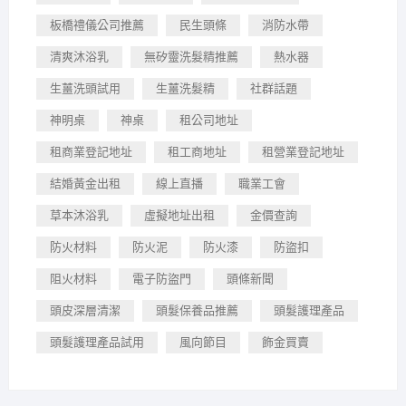
板橋禮儀公司推薦
民生頭條
消防水帶
清爽沐浴乳
無矽靈洗髮精推薦
熱水器
生薑洗頭試用
生薑洗髮精
社群話題
神明桌
神桌
租公司地址
租商業登記地址
租工商地址
租營業登記地址
結婚黃金出租
線上直播
職業工會
草本沐浴乳
虛擬地址出租
金價查詢
防火材料
防火泥
防火漆
防盜扣
阻火材料
電子防盜門
頭條新聞
頭皮深層清潔
頭髮保養品推薦
頭髮護理產品
頭髮護理產品試用
風向節目
飾金買賣