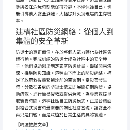
溫度、規劃替代逃生路線等實用技能。這些訓練讓
參與者在危急時刻能保持冷靜，不僅保護自己，也
能引導他人安全避難，大幅提升火災現場的生存機
率。
建構社區防災網絡：從個人到
集體的安全革新
防災士的真正價值，在於將個人能力轉化為社區集
體行動。完成訓練的防災士成為社區中的安全種
子，他們協助鄰里制定家庭防災計畫、舉辦簡易演
練、推廣防災知識。這種由下而上的防災網絡，補
足了政府救援體繫到達前的空窗期。當災害發生
時，分散在各處的防災士能立即展開初期應變，協
助疏散、進行簡易搜救或提供急救，為專業救援爭
取寶貴時間。這種社區自主防災模式，正是台灣面
對複合式災害時最需要的韌性社會基礎，讓安全不
再只是口號，而是深植於日常生活的具體實踐。
【精選推薦文章】