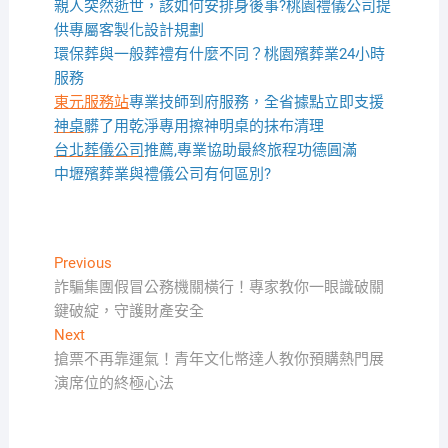
親人突然逝世，該如何安排身後事?桃園禮儀公司提
供專屬客製化設計規劃
環保葬與一般葬禮有什麼不同？桃園殯葬業24小時
服務
東元服務站
專業技師到府服務，全省據點立即支援
神桌
髒了用乾淨專用擦神明桌的抹布清理
台北葬儀公司
推薦,專業協助最終旅程功德圓滿
中壢殯葬業與禮儀公司有何區別?
文
Previous
Previous
post:
詐騙集團假冒公務機關橫行！專家教你一眼識破關
章
鍵破綻，守護財產安全
導
Next
Next
覽
post:
搶票不再靠運氣！青年文化幣達人教你預購熱門展
演席位的終極心法