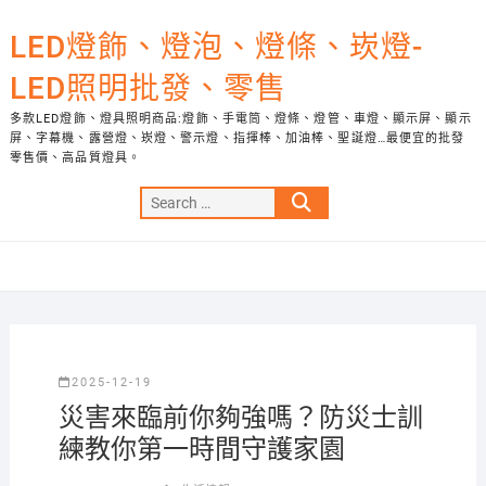
Skip
to
LED燈飾、燈泡、燈條、崁燈-
content
LED照明批發、零售
多款LED燈飾、燈具照明商品:燈飾、手電筒、燈條、燈管、車燈、顯示屏、顯示
屏、字幕機、露營燈、崁燈、警示燈、指揮棒、加油棒、聖誕燈…最便宜的批發
零售價、高品質燈具。
Search
…
2025-12-19
災害來臨前你夠強嗎？防災士訓
練教你第一時間守護家園