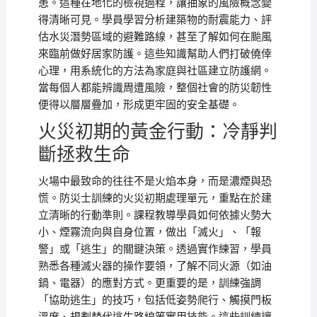
患。這種在地化的檢視過程，讓抽象的風險概念變
得清晰可見。學員學習分析建築物的耐震能力、評
估水災潛勢區域的避難路線，甚至了解如何在颱風
來臨前做好居家防護。這些知識幫助人們打破僥倖
心理，用系統化的方法為家庭與社區建立防護網。
當每個人都能辨識周遭風險，整個社會的防災韌性
便得以層層疊加，形成更牢固的安全基礎。
火災初期的黃金行動：冷靜判
斷拯救生命
火場中最致命的往往不是火焰本身，而是濃煙與恐
慌。防災士訓練的火災初期處理單元，重點在於建
立清晰的行動準則。課程教導學員如何依據火勢大
小、煙霧流向與自身位置，做出「滅火」、「報
警」或「逃生」的關鍵決策。透過實作練習，學員
熟悉各種滅火器的操作要領，了解不同火源（如油
鍋、電器）的應對方式。更重要的是，訓練強調
「協助逃生」的技巧，包括低姿勢爬行、觸摸門板