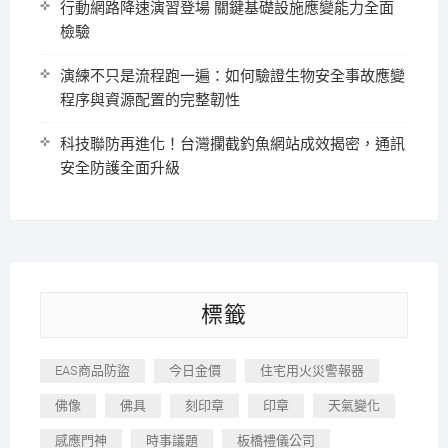
行動網路降速演習登場 關鍵基礎設施應變能力全面
檢驗
演練不只是流程跑一遍：如何驗證生物安全事故應變
程序與資源配置的完整韌性
科技聯防再進化！台灣攔截釣魚網站成效揭密，通訊
安全防護全面升級
標籤
EAS商品防盜
今日金價
住宅用火災警報器
佛像
佛具
刻印章
印章
天氣變化
感應門神
時事議題
板橋禮儀公司