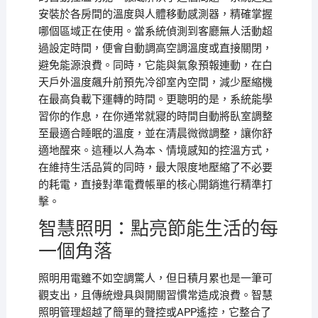
安裝於各房間的溫度與人體移動感測器，精確掌握
哪個區域正在使用。當系統偵測到客廳無人活動超
過設定時間，便會自動調高空調溫度或直接關閉，
避免能源浪費。同時，它能與氣象預報連動，在白
天戶外溫度飆升前預先冷卻室內空間，減少壓縮機
在最高負載下運轉的時間。更聰明的是，系統能學
習你的作息，在你通常就寢的時間自動將臥室調整
至最適合睡眠的溫度，並在清晨微微調整，讓你舒
適地醒來。這種以人為本、情境感知的控溫方式，
在維持生活品質的同時，最大限度地壓縮了不必要
的耗電，直接對準電費帳單的核心開銷進行精準打
擊。
智慧照明：點亮節能生活的每
一個角落
照明用電雖不如空調驚人，但日積月累也是一筆可
觀支出，且傳統燈具與開關習慣常造成浪費。智慧
照明管理超越了簡單的聲控或APP遙控，它整合了