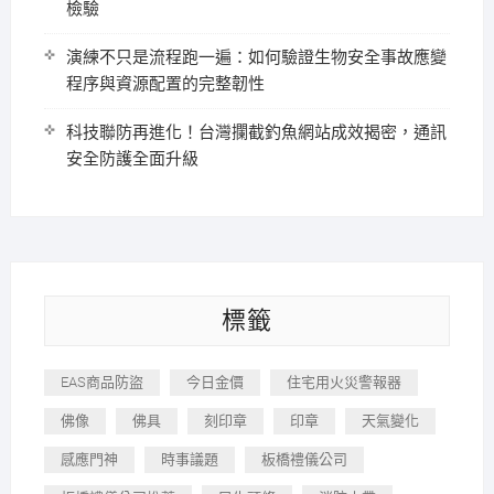
檢驗
演練不只是流程跑一遍：如何驗證生物安全事故應變
程序與資源配置的完整韌性
科技聯防再進化！台灣攔截釣魚網站成效揭密，通訊
安全防護全面升級
標籤
EAS商品防盜
今日金價
住宅用火災警報器
佛像
佛具
刻印章
印章
天氣變化
感應門神
時事議題
板橋禮儀公司