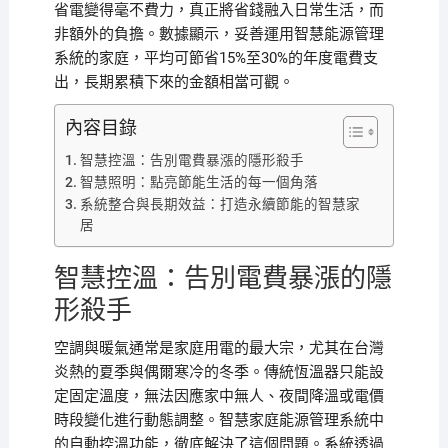
省電變得毫不費力，真正將省錢融入日常生活，而
非額外的負擔。數據顯示，妥善運用智慧能源管理
系統的家庭，平均可節省15%至30%的年度電費支
出，長期累積下來的金額相當可觀。
內容目錄
智慧控溫：告別電費暴漲的隱形殺手
智慧照明：點亮節能生活的每一個角落
系統整合與長期效益：打造永續節能的智慧家
居
智慧控溫：告別電費暴漲的隱
形殺手
空調與暖氣通常是家庭用電的最大宗，尤其在台灣
炎熱的夏季與偶爾寒冷的冬季。傳統恆溫器只能設
定固定溫度，無法因應家中無人、夜間降溫或電價
時段變化進行動態調整。智慧家庭能源管理系統中
的自動控溫功能，徹底解決了這個問題。系統透過