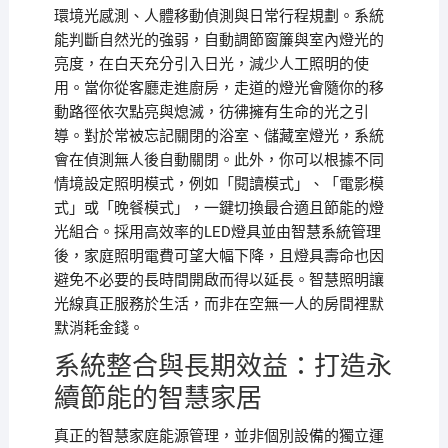
環境光感測、人體移動偵測與日常行程規劃。系統
能判斷自然光的強弱，自動調節窗簾與室內燈光的
亮度，在白天充分引入日光，減少人工照明的使
用。當你從客廳走進廚房，走道的燈光會隨你的移
動路徑依次點亮與熄滅，彷彿擁有生命的光之引
導。對於常被忘記關閉的浴室、儲藏室燈光，系統
會在偵測無人後自動關閉。此外，你可以根據不同
情境設定照明模式，例如「閱讀模式」、「電影模
式」或「晚餐模式」，一鍵切換最合適且節能的燈
光組合。採用高效率的LED燈具並由智慧系統管理
後，家庭照明電費可望大幅下降，且燈具壽命也因
避免不必要的長時間開啟而得以延長。智慧照明讓
光線真正服務於生活，而非在空無一人的房間裡默
默消耗金錢。
系統整合與長期效益：打造永
續節能的智慧家居
真正的智慧家庭能源管理，並非個別設備的獨立運