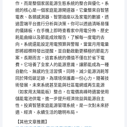
作，而是整個家居能源生態系統的整合與優化。系
統的核心是一個家庭能源閘道器，它彙整來自智慧
電表、各類感測器、智慧插座以及家電的數據，透
過雲端平台進行分析與決策。你可以透過清晰易懂
的儀錶板，在手機上即時查看家中用電分佈、歷史
耗能曲線以及節能成效報告，了解每一度電的去
向。系統還能設定用電預算與警報，當當月用電量
即將超標時發出提醒，並自動啟動更積極的節能方
案。長期而言，這套系統的價值不僅在於省下電
費。它培養了全家人的能源意識，讓節能成為一種
自動化、無感的生活習慣。同時，減少能源消耗等
同於降低碳足跡，為環境保護盡一份心力。隨著技
術發展，未來系統甚至能與社區電網或再生能源
（如家用太陽能板）整合，在電價高峰時適當使用
儲能電池供電，進一步提升經濟效益與能源自主
性。投資智慧家庭能源管理系統，是一次對未來舒
適、經濟、永續生活的聰明布局。
【其他文章推薦】