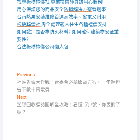
找尋
板橋禮儀社
,專業禮儀師真誠用心服務!
用心保護您的商品安全
防損解決方案
看過來
台南熱泵
安裝維修首選高效率、省電又耐用
板橋葬儀社
,周全處理親人往生各種禮儀安排
如何識別是否為
防火材料
? 如何確何建築物安全重
要性?
合法
板橋禮儀公司
懶人包
文
Previous
Previous
post:
社區省電大作戰！管委會必學節電方案，一年輕鬆
章
省下數十萬電費
導
Next
Next
覽
post:
塑膠回收標誌圖解全攻略！看懂1到7號，你丟對了
嗎？