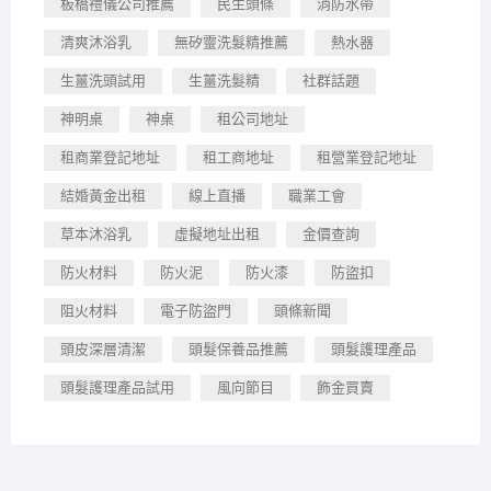
板橋禮儀公司推薦
民生頭條
消防水帶
清爽沐浴乳
無矽靈洗髮精推薦
熱水器
生薑洗頭試用
生薑洗髮精
社群話題
神明桌
神桌
租公司地址
租商業登記地址
租工商地址
租營業登記地址
結婚黃金出租
線上直播
職業工會
草本沐浴乳
虛擬地址出租
金價查詢
防火材料
防火泥
防火漆
防盜扣
阻火材料
電子防盜門
頭條新聞
頭皮深層清潔
頭髮保養品推薦
頭髮護理產品
頭髮護理產品試用
風向節目
飾金買賣