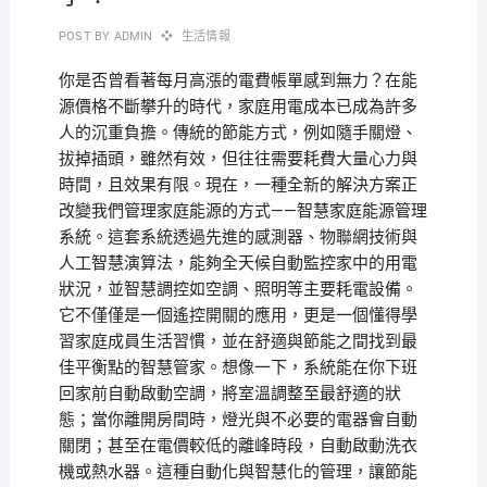
POST BY
ADMIN
生活情報
你是否曾看著每月高漲的電費帳單感到無力？在能
源價格不斷攀升的時代，家庭用電成本已成為許多
人的沉重負擔。傳統的節能方式，例如隨手關燈、
拔掉插頭，雖然有效，但往往需要耗費大量心力與
時間，且效果有限。現在，一種全新的解決方案正
改變我們管理家庭能源的方式——智慧家庭能源管理
系統。這套系統透過先進的感測器、物聯網技術與
人工智慧演算法，能夠全天候自動監控家中的用電
狀況，並智慧調控如空調、照明等主要耗電設備。
它不僅僅是一個遙控開關的應用，更是一個懂得學
習家庭成員生活習慣，並在舒適與節能之間找到最
佳平衡點的智慧管家。想像一下，系統能在你下班
回家前自動啟動空調，將室溫調整至最舒適的狀
態；當你離開房間時，燈光與不必要的電器會自動
關閉；甚至在電價較低的離峰時段，自動啟動洗衣
機或熱水器。這種自動化與智慧化的管理，讓節能