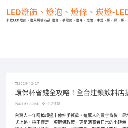
Skip
to
LED燈飾、燈泡、燈條、崁燈-L
content
多款LED燈飾、燈具照明商品:燈飾、手電筒、燈條、燈管、車燈、顯示屏、顯
2025-12-27
環保杯省錢全攻略！全台連鎖飲料店
POST BY
ADMIN
生活情報
台灣人一年喝掉超過十億杯手搖飲，這驚人的數字背後，是
式上路，這不僅是一項環保政策，更是消費者日常的小確幸