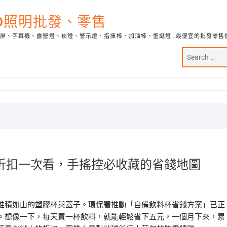
ED照明批發、零售
示屏、字幕機、露營燈、崁燈、警示燈、指揮棒、加油棒、聖誕燈…最便宜的批發零售
折扣一次看，手搖控必收藏的省錢地圖
堆積如山的塑膠杯與蓋子。環保署推動「自備飲料杯省錢方案」已正
。想像一下，每天買一杯飲料，就能輕鬆省下五元，一個月下來，累