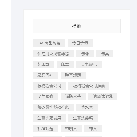
標籤
EAS商品防盜
今日金價
住宅用火災警報器
佛像
佛具
刻印章
印章
天氣變化
感應門神
時事議題
板橋禮儀公司
板橋禮儀公司推薦
民生頭條
消防水帶
清爽沐浴乳
無矽靈洗髮精推薦
熱水器
生薑洗頭試用
生薑洗髮精
社群話題
神明桌
神桌