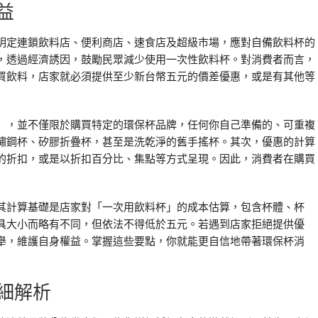
益
明定連鎖飲料店、便利商店、速食店及超級市場，應對自備飲料杯的
，透過經濟誘因，鼓勵民眾減少使用一次性飲料杯。對消費者而言，
買飲料，店家就必須提供至少新台幣五元的價差優惠，或是有其他等
」，並不僅限於購買特定的環保杯品牌，任何你自己準備的、可重複
鏽鋼杯、矽膠折疊杯，甚至是洗乾淨的舊手搖杯。其次，優惠的計算
的折扣，或是以折扣百分比、集點等方式呈現。因此，消費者在購買
其計算基礎是店家對「一次用飲料杯」的成本估算，包含杯體、杯
具大小而略有不同，但依法不得低於五元。若遇到店家拒絕提供優
舉，維護自身權益。掌握這些要點，你就能更自信地帶著環保杯消
細解析