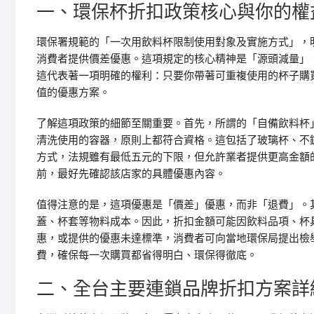
一、環保杯折扣政策核心與你的權
環保署規範的「一次用飲料杯限制使用對象及實施方式」，
消費者提供價差優惠。這項規定的核心精神是「源頭減量」
這代表著一項明確的權利：只要你帶著可重複使用的杯子購
值的優惠方案。
了解這項政策的細節至關重要。首先，所謂的「自備飲料杯
清洗使用的容器，原則上都符合資格。這包括了玻璃杯、不
方式，法規雖有最低五元的下限，但允許業者提供更高金額
前，最好先確認該店家的具體優惠內容。
值得注意的是，這項優惠是「價差」優惠，而非「退費」。
蓋、杯套等物料成本。因此，折扣金額可能因飲料品項、杯
惠，或提供的優惠未達標準，消費者可向當地環保局提出檢
費，確保每一次購買都省得明白、環保得徹底。
二、全台主要連鎖品牌折扣方案詳