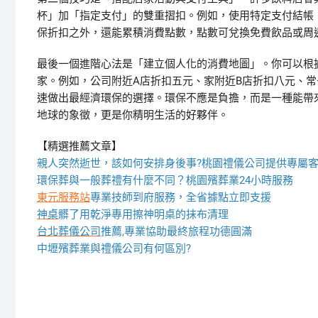
杯」加「指定支付」的雙重摺扣。例如，使用特定支付結帳，
保折扣之外，還能累積消費點數，點數可兌換免費飲品或周
最後一個進階心法是「建立個人化的消費地圖」。你可以根
家。例如，公司附近A店折扣五元、家附近B店折扣八元、
速做出最經濟環保的選擇。環保不應是負擔，而是一種能帶
地球的象徵，更是你精明生活的好夥伴。
【精選推薦文章】
親人突然逝世，該如何安排身後事?桃園禮儀公司提供專屬
環保葬與一般葬禮有什麼不同？桃園殯葬業24小時服務
東元服務站
專業技師到府服務，全省據點立即支援
神桌
髒了用乾淨專用擦神明桌的抹布清理
台北葬儀公司
推薦,專業協助最終旅程功德圓滿
中壢殯葬業與禮儀公司有何區別?