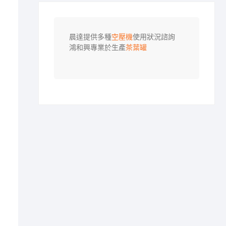
晨達提供多種
空壓機
使用狀況諮詢

鴻和興專業於生產
茶葉罐