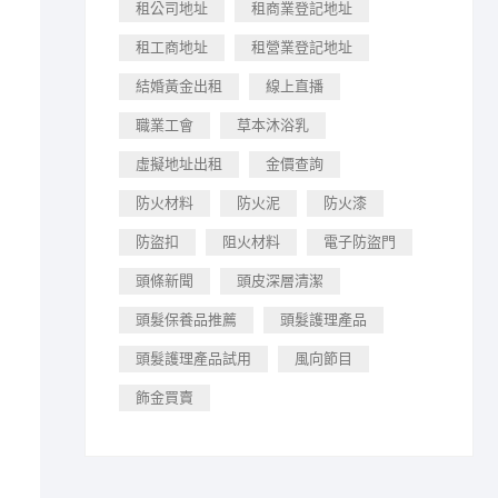
租公司地址
租商業登記地址
租工商地址
租營業登記地址
結婚黃金出租
線上直播
職業工會
草本沐浴乳
虛擬地址出租
金價查詢
防火材料
防火泥
防火漆
防盜扣
阻火材料
電子防盜門
頭條新聞
頭皮深層清潔
頭髮保養品推薦
頭髮護理產品
頭髮護理產品試用
風向節目
飾金買賣