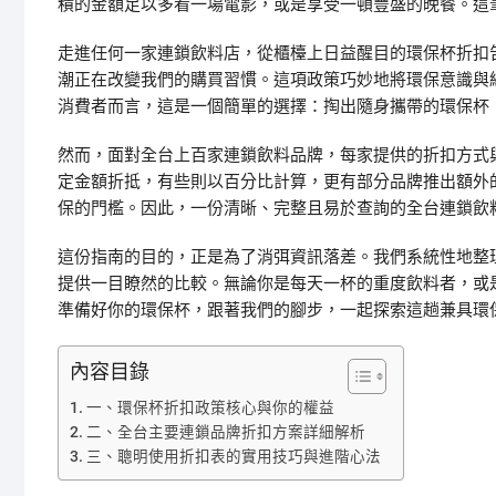
積的金額足以多看一場電影，或是享受一頓豐盛的晚餐。這
走進任何一家連鎖飲料店，從櫃檯上日益醒目的環保杯折扣
潮正在改變我們的購買習慣。這項政策巧妙地將環保意識與
消費者而言，這是一個簡單的選擇：掏出隨身攜帶的環保杯
然而，面對全台上百家連鎖飲料品牌，每家提供的折扣方式
定金額折抵，有些則以百分比計算，更有部分品牌推出額外
保的門檻。因此，一份清晰、完整且易於查詢的全台連鎖飲
這份指南的目的，正是為了消弭資訊落差。我們系統性地整
提供一目瞭然的比較。無論你是每天一杯的重度飲料者，或
準備好你的環保杯，跟著我們的腳步，一起探索這趟兼具環
內容目錄
一、環保杯折扣政策核心與你的權益
二、全台主要連鎖品牌折扣方案詳細解析
三、聰明使用折扣表的實用技巧與進階心法