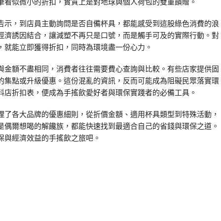
筆看似微小的折扣，實質上是對地球與個人荷包的雙重饋贈。
告示，到店員主動詢問是否自備杯具，都能感受到這股綠色消費的浪
經濟誘因結合，讓減塑不再只是口號，而是觸手可及的實際行動。對
，就能立即獲得折扣，同時為環境盡一份心力。
與金額不盡相同，消費者往往需要費心查詢與比較。有些店家提供固
的集點或升級優惠。這份混亂的資訊，反而可能成為阻礙民眾落實環
料店折扣表，便成為手搖飲愛好者與環保實踐者的必備工具。
理了各大品牌的優惠細則，從折價金額、適用杯具類型到特殊活動，
是偶爾想喝的解饞族，都能快速找到最適合自己的省錢與環保之道。
保與經濟效益的手搖飲之旅吧。