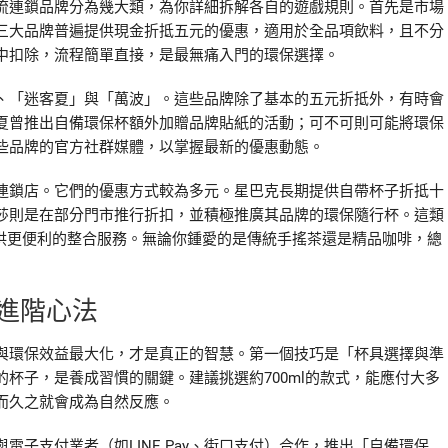
流連鎖品牌分為幾大類，為你詳細拆解各自的遊戲規則。首先是市場
三大品牌普遍提供現金折抵五元的優惠，適用於全品項飲料，且不分
中扣除，流程簡單直接，是最無痛入門的環保選擇。
、「迷客夏」與「萬波」。這些品牌除了基本的五元折抵外，有時會
夏曾推出自備環保杯額外加贈品牌貼紙的活動；可不可則可能將環保
些品牌的官方社群媒體，以掌握最新的優惠動態。
連鎖店。它們的優惠方式較為多元。星巴克長期提供自帶杯子折抵十
莎則是在部分門市推行折扣，並積極推廣其品牌的環保隨行杯。這類
提供更便利的整合服務。無論你鍾愛的是傳統手搖茶還是精品咖啡，總
進階心法
與環保效益最大化，才是真正的智慧。第一個技巧是「杯具選擇與準
杯子，是養成習慣的關鍵。建議挑選約700ml的款式，能應付大多
而久之就會成為自然反應。
子支付業者（如LINE Pay、街口支付）合作，推出「自備環保