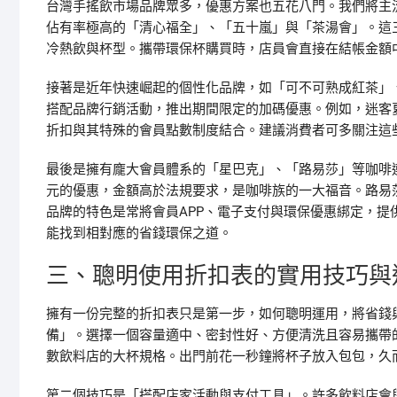
台灣手搖飲市場品牌眾多，優惠方案也五花八門。我們將主
佔有率極高的「清心福全」、「五十嵐」與「茶湯會」。這
冷熱飲與杯型。攜帶環保杯購買時，店員會直接在結帳金額
接著是近年快速崛起的個性化品牌，如「可不可熟成紅茶」
搭配品牌行銷活動，推出期間限定的加碼優惠。例如，迷客
折扣與其特殊的會員點數制度結合。建議消費者可多關注這
最後是擁有龐大會員體系的「星巴克」、「路易莎」等咖啡
元的優惠，金額高於法規要求，是咖啡族的一大福音。路易
品牌的特色是常將會員APP、電子支付與環保優惠綁定，
能找到相對應的省錢環保之道。
三、聰明使用折扣表的實用技巧與
擁有一份完整的折扣表只是第一步，如何聰明運用，將省錢
備」。選擇一個容量適中、密封性好、方便清洗且容易攜帶的
數飲料店的大杯規格。出門前花一秒鐘將杯子放入包包，久
第二個技巧是「搭配店家活動與支付工具」。許多飲料店會與電