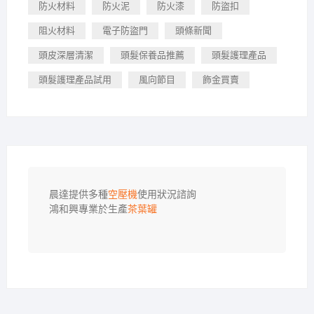
防火材料
防火泥
防火漆
防盜扣
阻火材料
電子防盜門
頭條新聞
頭皮深層清潔
頭髮保養品推薦
頭髮護理產品
頭髮護理產品試用
風向節目
飾金買賣
晨達提供多種
空壓機
使用狀況諮詢

鴻和興專業於生產
茶葉罐