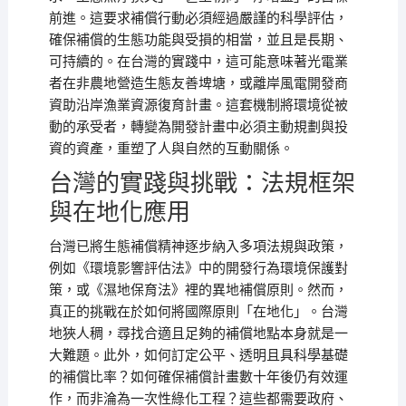
前進。這要求補償行動必須經過嚴謹的科學評估，
確保補償的生態功能與受損的相當，並且是長期、
可持續的。在台灣的實踐中，這可能意味著光電業
者在非農地營造生態友善埤塘，或離岸風電開發商
資助沿岸漁業資源復育計畫。這套機制將環境從被
動的承受者，轉變為開發計畫中必須主動規劃與投
資的資產，重塑了人與自然的互動關係。
台灣的實踐與挑戰：法規框架
與在地化應用
台灣已將生態補償精神逐步納入多項法規與政策，
例如《環境影響評估法》中的開發行為環境保護對
策，或《濕地保育法》裡的異地補償原則。然而，
真正的挑戰在於如何將國際原則「在地化」。台灣
地狹人稠，尋找合適且足夠的補償地點本身就是一
大難題。此外，如何訂定公平、透明且具科學基礎
的補償比率？如何確保補償計畫數十年後仍有效運
作，而非淪為一次性綠化工程？這些都需要政府、