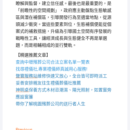
瞭解與監督，建立信任感。最後也是最重要的，是
「前瞻性的空間規劃」，政府應主動盤點生態敏感
區與潛在補償區，引導開發行為至適當地點，從源
頭減少衝突。當這些要素到位，生態補償便能從個
案式的補救措施，升級為引導國土空間有序發展的
戰略性工具，讓經濟成長與生態健全不再是單選
題，而是相輔相成的並行雙軌。
【精選推薦文章】
查詢中壢殯葬公司合法立案名單一覽表
找尋禮儀社,專業禮儀師真誠用心服務!
聲寶服務站
維修快速又放心，全台皆可即時派工
妥善安排親友往生禮儀葬儀社推薦
神明桌
保養方式木材忌潮濕、陽光照射，如置窗旁
應設窗簾
帶你了解桃園殯葬公司的送行者人生
Previous
Previous