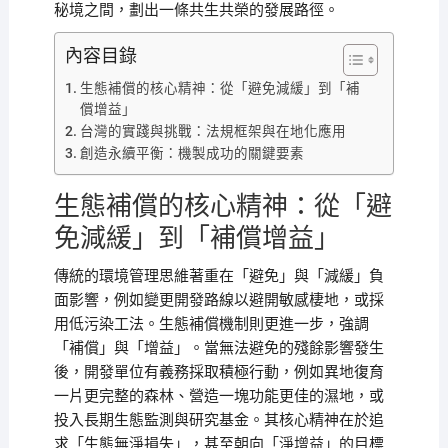
秘境之間，劃出一條共生共榮的發展路徑。
內容目錄
生態補償的核心精神：從「避免減緩」到「補
償增益」
台灣的實踐與挑戰：法規框架與在地化應用
創造永續平衡：機製成功的關鍵要素
生態補償的核心精神：從「避
免減緩」到「補償增益」
傳統的環境管理思維著重在「避免」與「減緩」負
面影響，例如變更開發路線以避開敏感棲地，或採
用低污染工法。生態補償機制則更進一步，強調
「補償」與「增益」。當無法避免的殘餘影響發生
後，開發單位有義務採取積極行動，例如異地復育
一片更完整的森林、營造一塊功能更佳的濕地，或
投入長期生態監測與研究基金。其核心精神在於追
求「生態無淨損失」，甚至朝向「淨增益」的目標