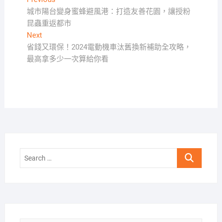
文
post:
城市陽台變身蜜蜂避風港：打造友善花園，讓授粉
章
昆蟲重返都市
導
Next
Next
覽
post:
省錢又環保！2024電動機車汰舊換新補助全攻略，
最高拿多少一次算給你看
Search
…