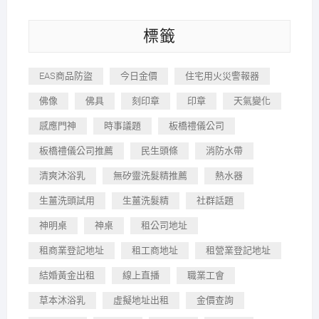
標籤
EAS商品防盜
今日金價
住宅用火災警報器
佛像
佛具
刻印章
印章
天氣變化
感應門神
時事議題
板橋禮儀公司
板橋禮儀公司推薦
民生頭條
消防水帶
清爽沐浴乳
無矽靈洗髮精推薦
熱水器
生薑洗頭試用
生薑洗髮精
社群話題
神明桌
神桌
租公司地址
租商業登記地址
租工商地址
租營業登記地址
結婚黃金出租
線上直播
職業工會
草本沐浴乳
虛擬地址出租
金價查詢