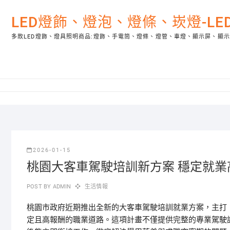
Skip
to
LED燈飾、燈泡、燈條、崁燈-L
content
多款LED燈飾、燈具照明商品:燈飾、手電筒、燈條、燈管、車燈、顯示屏、顯
2026-01-15
桃園大客車駕駛培訓新方案 穩定就業
POST BY
ADMIN
生活情報
桃園市政府近期推出全新的大客車駕駛培訓就業方案，主打
定且高報酬的職業道路。這項計畫不僅提供完整的專業駕駛