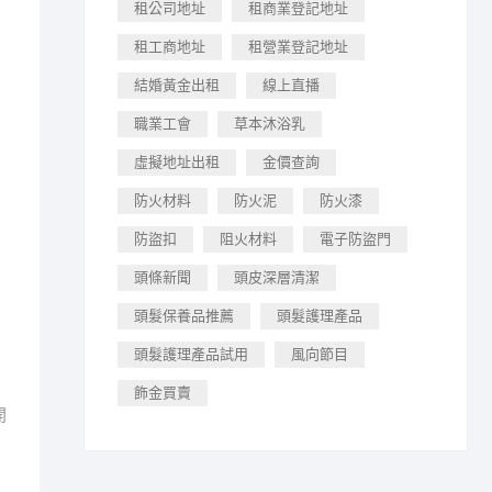
租公司地址
租商業登記地址
租工商地址
租營業登記地址
結婚黃金出租
線上直播
職業工會
草本沐浴乳
虛擬地址出租
金價查詢
防火材料
防火泥
防火漆
防盜扣
阻火材料
電子防盜門
頭條新聞
頭皮深層清潔
頭髮保養品推薦
頭髮護理產品
頭髮護理產品試用
風向節目
飾金買賣
開