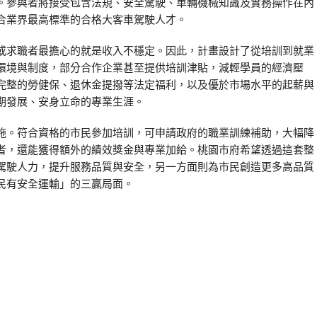
。參與者將接受包含法規、安全駕駛、車輛機械知識及實務操作在內
合業界最高標準的合格大客車駕駛人才。
或求職者最擔心的就是收入不穩定。因此，計畫設計了從培訓到就業
環境與制度，部分合作企業甚至提供培訓津貼，減輕學員的經濟壓
完整的勞健保、退休金提撥等法定福利，以及優於市場水平的起薪與
期發展、安身立命的專業生涯。
施。符合資格的市民參加培訓，可申請政府的職業訓練補助，大幅降
者，還能獲得額外的績效獎金與專業加給。桃園市府希望透過這套整
駕駛人力，提升服務品質與安全，另一方面則為市民創造更多高品質
民有安全運輸」的三贏局面。