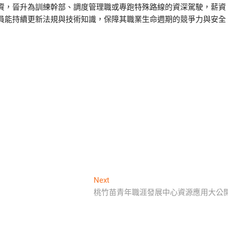
資，晉升為訓練幹部、調度管理職或專跑特殊路線的資深駕駛，薪資
員能持續更新法規與技術知識，保障其職業生命週期的競爭力與安全
Next
Next
post:
桃竹苗青年職涯發展中心資源應用大公