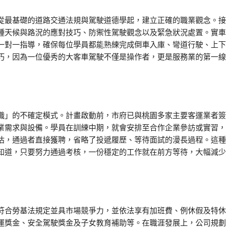
從最基礎的道路交通法規與駕駛道德學起，建立正確的職業觀念。接
種天候與路況的應對技巧、防禦性駕駛觀念以及緊急狀況處置。實車
一對一指導，確保每位學員都能熟練完成倒車入庫、彎道行駛、上下
巧，因為一位優秀的大客車駕駛不僅是操作者，更是服務業的第一線
職」的不確定模式。計畫啟動前，市府已與桃園多家主要客運業者簽
業需求與設備。學員在訓練中期，就會安排至合作企業參訪或實習，
估，通過者直接獲聘，省略了投遞履歷、等待面試的漫長過程。這種
知道，只要努力通過考核，一份穩定的工作就在前方等待，大幅減少
符合勞基法規定並具市場競爭力，並依法享有加班費、例休假及特休
運獎金、安全駕駛獎金及子女教育補助等。在職涯發展上，公司規劃