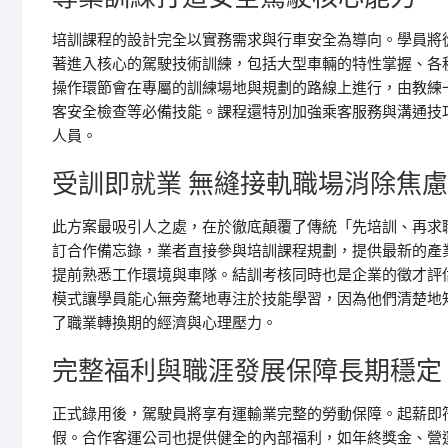
培訓課程的設計完全以實務需求與行車安全為導向。學員將
著進入核心的駕駛技術訓練，包括大型車輛的特性掌握、各
操作環節會在專屬的訓練場地與規劃的路線上進行，由教練
客安全檢查等必備技能。課程還特別加強乘客服務與溝通技
人員。
受訓即就業 無縫接軌職場消除焦慮
此方案最吸引人之處，在於徹底顛覆了傳統「先培訓、再求
訂合作備忘錄，業者直接參與培訓課程規劃，提供最新的產
提前熟悉工作環境與車隊。結訓考核同時也是企業的徵才評
模式讓學員能心無旁騖地專注於技能學習，因為他們清楚地
了職業轉換期的經濟與心理壓力。
完整福利與職涯發展保障長期穩定
正式錄用後，駕駛員將享有運輸業完整的勞動保障。起薪即
假。合作客運公司也提供健全的內部福利，如年終獎金、營