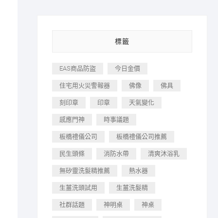
標籤
EAS商品防盜
今日金價
住宅用火災警報器
佛像
佛具
刻印章
印章
天氣變化
感應門神
時事議題
板橋禮儀公司
板橋禮儀公司推薦
民生頭條
消防水帶
清爽沐浴乳
無矽靈洗髮精推薦
熱水器
生薑洗頭試用
生薑洗髮精
社群話題
神明桌
神桌