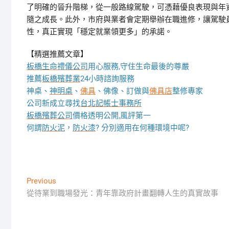
了明確的晉升階梯，從一般路線駕駛，可憑藉優良表現與年
隨之成長。此外，市府與業者會定期舉辦在職進修，讓駕駛
性，真正實現「穩定就業領更多」的承諾。
【精選推薦文章】
板橋生命禮儀公司
用心服務,守住生命最後的尊嚴
推薦
板橋殯葬業
24小時諮詢服務
神桌、
神明桌
、
佛具
、佛像、訂做與
佛具店
整修專家
公司新成立尋找
台北記帳士事務所
板橋殯葬公司
價格透明公開,風評第一
何謂
防火泥
，
防火漆
? 分別適用在何種環境中呢?
文
Previous
Previous
post:
從待業到職場發光：青年靠政府計畫翻轉人生的真實故事
章
導