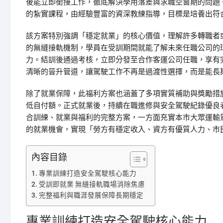
後能立即銜接工作，徹底解決學用落差與求職空窗期的問題
的紮實課程，由經驗豐富的資深教練指導，目標是培養出符
該方案特別強調「穩定就業」的核心價值，理解許多轉職者
的無縫接軌機制，學員在受訓期間就能了解未來任職公司的
力。結訓後通過考核，立即分發至合作客運公司任職，享有
清晰的晉升管道，讓駕駛工作不再是過渡性選擇，而是能長
除了就業保障，此福利方案也涵蓋了多項實質補助與獎勵措
低自付額。正式就業後，持續在職進修與安全駕駛紀錄優良
合訓練、就業與福利的完整方案，一方面充實本市大眾運輸
的就業機會，實現「勞方有穩定收入、資方有優質人力、市
內容目錄
專業訓練打造安全駕駛核心能力
受訓即就業 無縫接軌職場消除焦慮
完整福利與職涯發展保障長期穩定
專業訓練打造安全駕駛核心能力