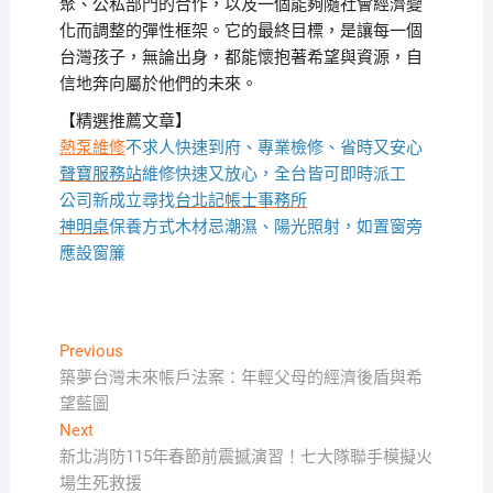
聚、公私部門的合作，以及一個能夠隨社會經濟變
化而調整的彈性框架。它的最終目標，是讓每一個
台灣孩子，無論出身，都能懷抱著希望與資源，自
信地奔向屬於他們的未來。
【精選推薦文章】
熱泵維修
不求人快速到府、專業檢修、省時又安心
聲寶服務站
維修快速又放心，全台皆可即時派工
公司新成立尋找
台北記帳士事務所
神明桌
保養方式木材忌潮濕、陽光照射，如置窗旁
應設窗簾
文
Previous
Previous
post:
築夢台灣未來帳戶法案：年輕父母的經濟後盾與希
章
望藍圖
導
Next
Next
覽
post:
新北消防115年春節前震撼演習！七大隊聯手模擬火
場生死救援