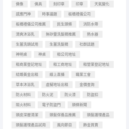
佛像
佛具
刻印章
印章
天氣變化
感應門神
時事議題
板橋禮儀公司
板橋禮儀公司推薦
民生頭條
消防水帶
清爽沐浴乳
無矽靈洗髮精推薦
熱水器
生薑洗頭試用
生薑洗髮精
社群話題
神明桌
神桌
租公司地址
租商業登記地址
租工商地址
租營業登記地址
結婚黃金出租
線上直播
職業工會
草本沐浴乳
虛擬地址出租
金價查詢
防火材料
防火泥
防火漆
防盜扣
阻火材料
電子防盜門
頭條新聞
頭皮深層清潔
頭髮保養品推薦
頭髮護理產品
頭髮護理產品試用
風向節目
飾金買賣