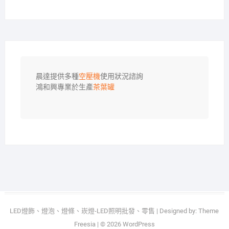
晨達提供多種
空壓機
使用狀況諮詢

鴻和興專業於生產
茶葉罐
LED燈飾、燈泡、燈條、崁燈-LED照明批發、零售
| Designed by:
Theme
Freesia
| © 2026
WordPress