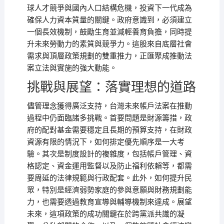
球人才競爭與國內人口結構危機，投資下一代成為
確保人力資本質量的關鍵。政府意識到，必須建立
一個長效機制，鼓勵生育並減輕養育負擔，同時提
升未來勞動力的素質與競爭力。這股來自底層社會
需求與頂層政策規劃的雙重推力，正匯聚成推動法
案立法與實施的強大動能。
挑戰與展望：落實理想的道路
儘管理念獲得廣泛支持，台灣未來帳戶法案在推動
過程中仍面臨諸多挑戰。首要問題是財源籌措，政
府的配對基金需要穩定且長期的預算支持，在財政
資源有限的情況下，如何排定優先順序是一大考
驗。其次是制度設計的複雜度，包括帳戶管理、資
格認定、資金運用監督以及防止福利依賴等，都需
要周延的法律規範與行政配套。此外，如何提升民
眾，特別是經濟弱勢家庭的參與意願與財務規劃能
力，也需要透過教育宣導與輔導機制來達成。展望
未來，這項政策的成功關鍵在於跨黨派共識的凝