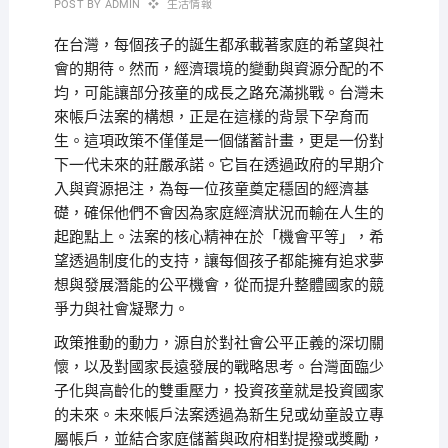
POST BY
ADMIN
生活情報
在台灣，每個孩子的誕生都承載著家庭的希望與社
會的期待。然而，經濟環境的變動與資源分配的不
均，可能讓部分孩童的成長之路充滿挑戰。台灣未
來帳戶法案的構想，正是在這樣的背景下孕育而
生。這項政策不僅僅是一個儲蓄計畫，更是一份對
下一代未來的莊嚴承諾。它旨在透過政府的早期介
入與資源挹注，為每一位孩童奠定穩固的經濟基
礎，確保他們不會因為家庭經濟狀況而輸在人生的
起跑點上。法案的核心精神在於「機會平等」，希
望透過制度化的支持，讓每個孩子都能擁有追求夢
想與發展潛能的公平機會，從而提升整體國家的競
爭力與社會凝聚力。
政策推動的動力，源自於對社會公平正義的深切關
懷，以及對國家長遠發展的戰略思考。台灣面臨少
子化與高齡化的雙重壓力，投資孩童就是投資國家
的未來。未來帳戶法案透過為新生兒或幼童設立專
屬帳戶，並結合家庭儲蓄與政府相對提撥或獎勵，