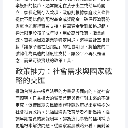
案設計的帳戶，通常設定在孩子出生或幼年時開
立，家長定期存入款項，政府則根據家庭收入條件
提供不同比例的配對基金或獎勵金，確保經濟弱勢
家庭也能獲得實質支持。這筆資金受到嚴格規範，
通常限定於孩子成年後，用於高等教育、職業訓
練、首次購屋或創業等特定用途。這種設計直接針
對「讓孩子贏在起跑點」的社會期盼，將抽象的口
號轉化為具體的制度性支持，讓公平不再只是理
念，而是可被實踐的政策工具。
政策推力：社會需求與國家戰
略的交匯
推動台灣未來帳戶法案的力量是多面向的。從社會
面觀察，日益擴大的貧富差距與青年對未來的不確
定感，促使民眾與民間團體呼籲政府提出更積極的
社會投資政策。兒福團體與教育學者不斷倡議，強
調早期投資的高報酬率，認為這比事後的福利補助
更能根本解決問題。從國家發展戰略來看，面對全