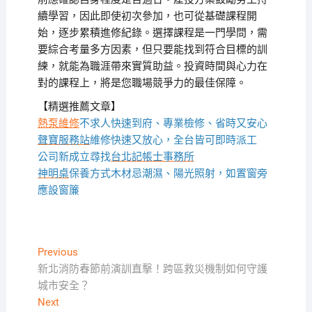
續學習，因此即使初次參加，也可從基礎課程開
始，逐步累積進修紀錄。選擇課程是一門學問，需
要綜合考量多方因素，但只要能找到符合目標的訓
練，就能為職涯帶來實質助益。投資時間與心力在
對的課程上，將是您職場競爭力的最佳保障。
【精選推薦文章】
熱泵維修
不求人快速到府、專業檢修、省時又安心
聲寶服務站
維修快速又放心，全台皆可即時派工
公司新成立尋找
台北記帳士事務所
神明桌
保養方式木材忌潮濕、陽光照射，如置窗旁
應設窗簾
文
Previous
Previous
post:
新北消防春節前演訓直擊！跨區救災機制如何守護
章
城市安全？
導
Next
Next