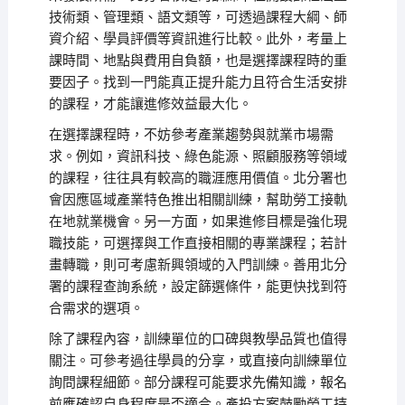
技術類、管理類、語文類等，可透過課程大綱、師
資介紹、學員評價等資訊進行比較。此外，考量上
課時間、地點與費用自負額，也是選擇課程時的重
要因子。找到一門能真正提升能力且符合生活安排
的課程，才能讓進修效益最大化。
在選擇課程時，不妨參考產業趨勢與就業市場需
求。例如，資訊科技、綠色能源、照顧服務等領域
的課程，往往具有較高的職涯應用價值。北分署也
會因應區域產業特色推出相關訓練，幫助勞工接軌
在地就業機會。另一方面，如果進修目標是強化現
職技能，可選擇與工作直接相關的專業課程；若計
畫轉職，則可考慮新興領域的入門訓練。善用北分
署的課程查詢系統，設定篩選條件，能更快找到符
合需求的選項。
除了課程內容，訓練單位的口碑與教學品質也值得
關注。可參考過往學員的分享，或直接向訓練單位
詢問課程細節。部分課程可能要求先備知識，報名
前應確認自身程度是否適合。產投方案鼓勵勞工持