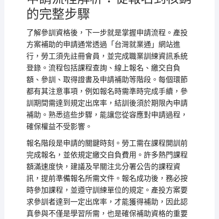
的完整步驟
了解參訓資格後，下一步就是掌握申請流程。產投
方案補助的申請通常透過「台灣就業通」網站進
行，勞工須先註冊會員，並完成職業訓練資訊系統
登錄。流程包括課程查詢、線上報名、繳交自負
額、參訓、取得證書及申請補助等階段。每個環節
都有其注意事項，例如報名時需準時完成手續，參
訓期間需達到規定出席率，結訓後須於期限內申請
補助。熟悉這些步驟，能讓您從容應對申請過程，
確保權益不受影響。
報名階段是申請的關鍵時刻。勞工需在課程開訓前
完成報名，並依規定繳交自負費用。許多熱門課程
額滿速度快，建議及早關注北分署公告的課程資
訊，提前準備報名所需文件。報名成功後，務必按
時參加課程，並遵守訓練單位的規定。產投方案要
求參訓者達到一定出席率，才能獲得補助，因此認
真參與不僅是學習所需，也是確保補助資格的重要