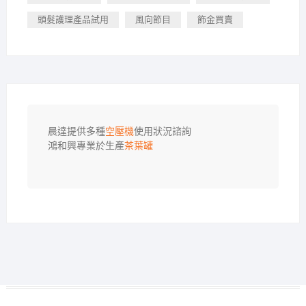
頭髮護理產品試用
風向節目
飾金買賣
晨達提供多種
空壓機
使用狀況諮詢

鴻和興專業於生產
茶葉罐