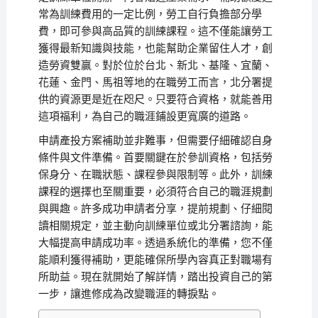
常為訓練費用的一定比例，勞工自行負擔部分學
費，即可參與高品質的訓練課程。這不僅能讓勞工
獲得最新知識與技能，也能幫助企業留住人才，創
造勞資雙贏。對於位於台北、新北、基隆、宜蘭、
花蓮、金門、馬祖等地的在職勞工而言，北分署提
供的資源更是近在咫尺。只要符合資格，就能善用
這項福利，為自己的職涯鋪設更寬廣的道路。
申請產投方案補助並非難事，但需要仔細確認自身
條件與文件準備。首要關鍵在於參訓資格，包括勞
保身分、在職狀態、課程參與限制等。此外，訓練
課程的選擇也至關重要，必須符合自己的職涯規劃
與興趣。許多成功申請者分享，提前規劃、仔細閱
讀相關規定，並主動向訓練單位或北分署諮詢，能
大幅提高申請成功率。透過系統化的準備，您不僅
能順利獲得補助，更能確保所學內容真正對職場有
所助益。現在就開始了解詳情，踏出投資自己的第
一步，讓進修成為改變職涯的轉捩點。