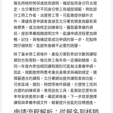
報名時檢附勞保或就保證明，確認投保身分符合規
定。北分署對於不同身分勞工有細部規範，例如部
分工時工作者、派遣勞工等，可能需提供額外文
件。建議有意申請者直接至北分署官網查詢最新資
格標準，或洽詢核定訓練單位，獲取最準確的資
訊。提前準備相關證明文件，能讓申請流程更加順
暢。記住，資格確認是成功申請的第一步，花點時
間仔細核對，能避免後續不必要的困擾。
除了基本勞工資格外，產投方案對參訓次數與課程
類別也有限制。每位勞工每年有一定補助額度，且
同一年度內參加相同課程類別可能無法重複申請。
因此，規劃進修時應考量自身需求與補助規定，選
擇最適合的課程。北分署網站提供課程查詢功能，
可依區域、類別、時間等條件篩選，方便勞工找到
合適的訓練資源。善用這些工具，能幫助您更有效
率地安排進修計畫。確認資格後，下一步就是選擇
課程與準備申請文件，朝著提升技能的目標邁進。
申請流程解析：從報名到核銷