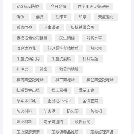
EAS商品防盜
今日金價
住宅用火災警報器
佛像
佛具
刻印章
印章
天氣變化
感應門神
時事議題
板橋禮儀公司
板橋禮儀公司推薦
民生頭條
消防水帶
清爽沐浴乳
無矽靈洗髮精推薦
熱水器
生薑洗頭試用
生薑洗髮精
社群話題
神明桌
神桌
租公司地址
租商業登記地址
租工商地址
租營業登記地址
結婚黃金出租
線上直播
職業工會
草本沐浴乳
虛擬地址出租
金價查詢
防火材料
防火泥
防火漆
防盜扣
阻火材料
電子防盜門
頭條新聞
頭皮深層清潔
頭髮保養品推薦
頭髮護理產品