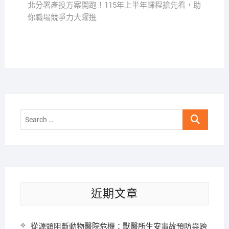
覽
post:
北分署產投方案開跑！115年上半年課程搶先看，助
你職場競爭力大躍進
Search
…
近期文章
從源頭阻斷動物醫院危機：獸醫所生安事故預防與跨