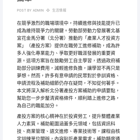
POST BY
ADMIN
生活情報
在競爭激烈的職場環境中，持續進修與技能提升已
成為維持競爭力的關鍵。勞動部勞動力發展署北基
宜花金馬分署（北分署）推動的「產業人才投資方
案」（產投方案）提供在職勞工進修補助，成為許
多人強化專業能力、爭取更好職涯發展的重要資
源。這項方案旨在鼓勵勞工自主學習，透過政府補
助部分訓練費用，減輕進修負擔，讓學習不再只是
夢想。然而，許多有意申請的民眾對於參訓資格、
申請流程及補助細節仍存在疑問，不知從何著手。
本文將深入解析北分署產投方案補助的申請要點，
幫助您一步步釐清資格條件，順利踏上進修之路，
為自己的職能加分。
產投方案的核心精神在於投資勞工，提升整體產業
人力素質。補助範圍涵蓋多元領域，包括資訊科
技、商業管理、語文進修、專業技術等，課程由核
定訓練單位開辦，內容貼近產業需求。補助額度通