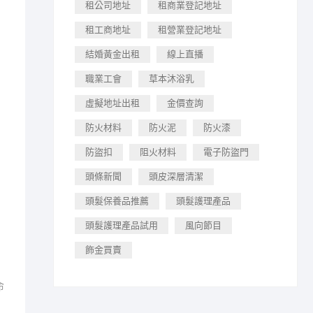
租公司地址
租商業登記地址
租工商地址
租營業登記地址
結婚黃金出租
線上直播
職業工會
草本沐浴乳
虛擬地址出租
金價查詢
防火材料
防火泥
防火漆
防盜扣
阻火材料
電子防盜門
頭條新聞
頭皮深層清潔
頭髮保養品推薦
頭髮護理產品
頭髮護理產品試用
風向節目
飾金買賣
命