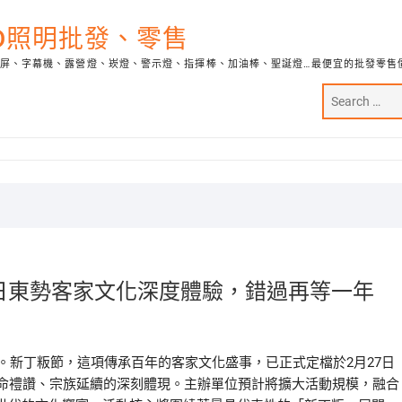
ED照明批發、零售
示屏、字幕機、露營燈、崁燈、警示燈、指揮棒、加油棒、聖誕燈…最便宜的批發零售
28日東勢客家文化深度體驗，錯過再等一年
圍。新丁粄節，這項傳承百年的客家文化盛事，已正式定檔於2月27日
生命禮讚、宗族延續的深刻體現。主辦單位預計將擴大活動規模，融合