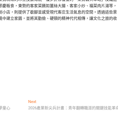
節慶粄食，東勢的客家菜餚如薑絲大腸、客家小炒、福菜肉片湯等，
創小店，則提供了歇腳並感受現代客庄生活氣息的空間。透過這些景
境中建立家園，並將其勤儉、硬頸的精神代代相傳，讓文化之旅的收
Next
Next
post:
學童心
2026產業新尖兵計畫：青年翻轉職涯的關鍵技能革