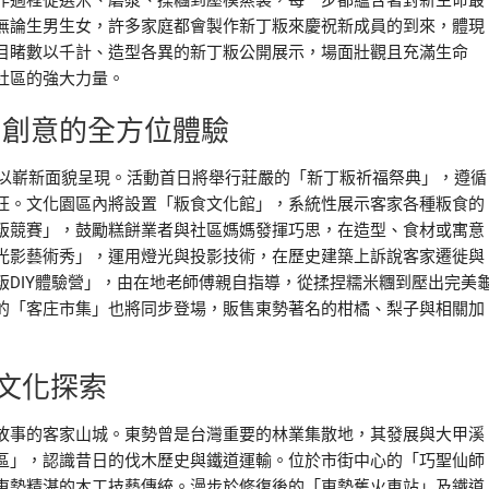
作過程從選米、磨漿、揉糰到壓模蒸製，每一步都蘊含著對新生命最
無論生男生女，許多家庭都會製作新丁粄來慶祝新成員的到來，體現
目睹數以千計、造型各異的新丁粄公開展示，場面壯觀且充滿生命
社區的強大力量。
到創意的全方位體驗
化以嶄新面貌呈現。活動首日將舉行莊嚴的「新丁粄祈福祭典」，遵循
旺。文化園區內將設置「粄食文化館」，系統性展示客家各種粄食的
粄競賽」，鼓勵糕餅業者與社區媽媽發揮巧思，在造型、食材或寓意
光影藝術秀」，運用燈光與投影技術，在歷史建築上訴說客家遷徙與
DIY體驗營」，由在地老師傅親自指導，從揉捏糯米糰到壓出完美
的「客庄市集」也將同步登場，販售東勢著名的柑橘、梨子與相關加
文化探索
故事的客家山城。東勢曾是台灣重要的林業集散地，其發展與大甲溪
區」，認識昔日的伐木歷史與鐵道運輸。位於市街中心的「巧聖仙師
東勢精湛的木工技藝傳統。漫步於修復後的「東勢舊火車站」及鐵道