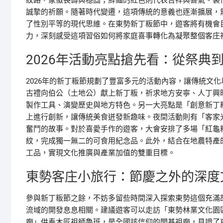
紋路，象徵長壽與穩固；鮮豔的紅色則代表吉祥與喜氣。製
誠摯的祈願。隨著時代變遷，這項傳統的意義也逐漸擴展，
了性別平等的現代思維。在東勢新丁粄節中，遊客將有機會
力，深刻感受這項習俗如何將家庭喜事轉化為凝聚整個客庄
2026年活動亮點搶先看：從祭典
2026年的新丁粄節規劃了豐富多元的活動內容，讓傳統文
古禮向伯公（土地公）獻上新丁粄，祈求地方安寧、人丁興
製作工具、演變歷史與地方特色。另一大亮點是「創意新丁
上進行創新，讓傳統美食迸發新趣味。夜間活動則有「客家
奮鬥的故事。對於喜愛手作的遊客，大會安排了多場「紅龜粄
紋，完成獨一無二的可食用紀念品。此外，結合在地農特產
工品，實現文化推廣與產業加值的雙重目標。
東勢客庄小旅行：節慶之外的深度
參與新丁粄節之餘，不妨多留些時間深入探索東勢這個充滿
流域的開發息息相關。建議遊客可以走訪「東勢林業文化園
廟」供奉木匠祖師魯班，是全國該信仰的開基祖廟，見證了