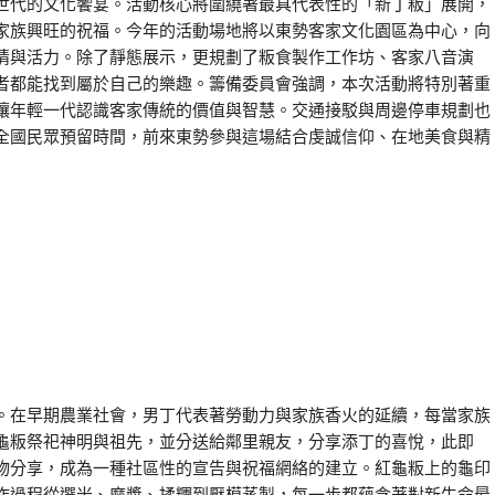
世代的文化饗宴。活動核心將圍繞著最具代表性的「新丁粄」展開，
家族興旺的祝福。今年的活動場地將以東勢客家文化園區為中心，向
情與活力。除了靜態展示，更規劃了粄食製作工作坊、客家八音演
者都能找到屬於自己的樂趣。籌備委員會強調，本次活動將特別著重
讓年輕一代認識客家傳統的價值與智慧。交通接駁與周邊停車規劃也
全國民眾預留時間，前來東勢參與這場結合虔誠信仰、在地美食與精
。在早期農業社會，男丁代表著勞動力與家族香火的延續，每當家族
龜粄祭祀神明與祖先，並分送給鄰里親友，分享添丁的喜悅，此即
物分享，成為一種社區性的宣告與祝福網絡的建立。紅龜粄上的龜印