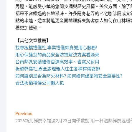
周邊，能感受小鎮的悠閒步調與歷史風情。美食方面，除了
都是不容錯過的在地滋味。許多隱身巷弄的老宅咖啡廳或文
點的串連，遊客將能更全面地理解東勢客家人如何在山林環
穫更加豐碩。
【其他文章推薦】
找尋
板橋禮儀社
,專業禮儀師真誠用心服務!
用心保護您的商品安全
防損解決方案
看過來
台南熱泵
安裝維修首選高效率、省電又耐用
板橋葬儀社
,周全處理親人往生各種禮儀安排
如何識別是否為
防火材料
? 如何確何建築物安全重要性?
合法
板橋禮儀公司
懶人包
文
Previous
Previous
post:
2026新北鮮奶幸福週2月23日開學啟動 用一杯溫熱鮮奶溫暖
章