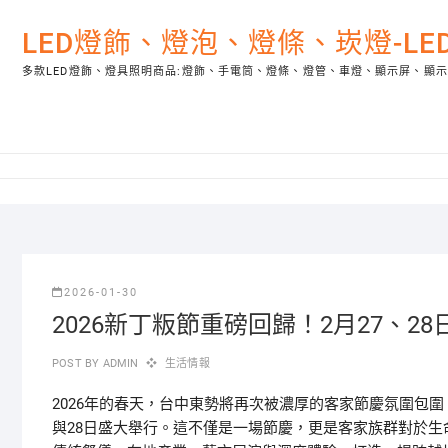
Skip
to
LED燈飾、燈泡、燈條、崁燈-L
content
多款LED燈飾、燈具照明商品:燈飾、手電筒、燈條、燈管、車燈、顯示屏、顯
2026-01-30
2026新丁粄節重磅回歸！2月27、
POST BY
ADMIN
生活情報
2026年的春天，台中東勢將再次被濃厚的客家節慶氛圍包
與28日盛大舉行。這不僅是一場節慶，更是客家族群對於