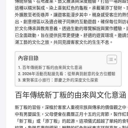
傳統祭儀、在地產業、藝文展演與深度體驗，打造一場跨越
這種以糯米製成、染上喜氣紅色的龜粄，承載著添丁發財、
外擴散至老街巷弄，讓遊客能漫步其中，親身感受客庄的熱
出、創意燈區以及適合親子同樂的互動遊戲，確保每位到訪
於文化傳承與教育意義，透過生動的導覽解說與實作體驗，
已全面啟動，旨在提供民眾更便捷、舒適的遊賞環境。邀請
湛工藝的文化之旅，共同見證客家文化的生生不息。
內容目錄
百年傳統新丁粄的由來與文化意涵
2026年活動亮點搶先看：從祭典到創意的全方位體驗
東勢客庄小旅行：節慶之外的深度文化探索
百年傳統新丁粄的由來與文化意涵
新丁粄的習俗，深植於客家人重視宗族與傳承的價值觀之中
中有男嬰誕生，父母便會在農曆正月十五的元宵節，製作紅
「新丁粄」或「添丁粄」的起源。這項儀式超越了單純的食