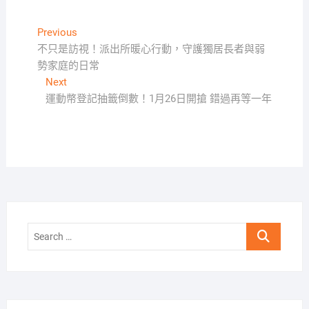
文
Previous
Previous
post:
不只是訪視！派出所暖心行動，守護獨居長者與弱
章
勢家庭的日常
導
Next
Next
覽
post:
運動幣登記抽籤倒數！1月26日開搶 錯過再等一年
Search
…