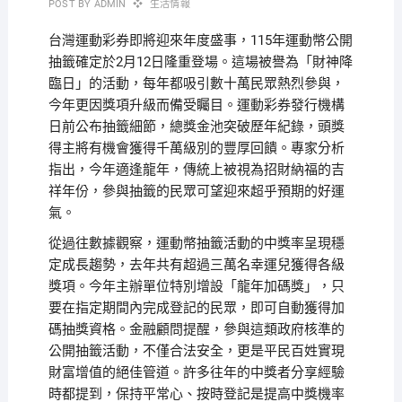
POST BY
ADMIN
生活情報
台灣運動彩券即將迎來年度盛事，115年運動幣公開
抽籤確定於2月12日隆重登場。這場被譽為「財神降
臨日」的活動，每年都吸引數十萬民眾熱烈參與，
今年更因獎項升級而備受矚目。運動彩券發行機構
日前公布抽籤細節，總獎金池突破歷年紀錄，頭獎
得主將有機會獲得千萬級別的豐厚回饋。專家分析
指出，今年適逢龍年，傳統上被視為招財納福的吉
祥年份，參與抽籤的民眾可望迎來超乎預期的好運
氣。
從過往數據觀察，運動幣抽籤活動的中獎率呈現穩
定成長趨勢，去年共有超過三萬名幸運兒獲得各級
獎項。今年主辦單位特別增設「龍年加碼獎」，只
要在指定期間內完成登記的民眾，即可自動獲得加
碼抽獎資格。金融顧問提醒，參與這類政府核準的
公開抽籤活動，不僅合法安全，更是平民百姓實現
財富增值的絕佳管道。許多往年的中獎者分享經驗
時都提到，保持平常心、按時登記是提高中獎機率