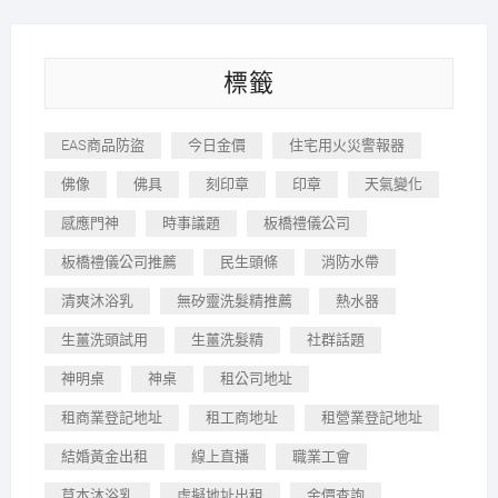
標籤
EAS商品防盜
今日金價
住宅用火災警報器
佛像
佛具
刻印章
印章
天氣變化
感應門神
時事議題
板橋禮儀公司
板橋禮儀公司推薦
民生頭條
消防水帶
清爽沐浴乳
無矽靈洗髮精推薦
熱水器
生薑洗頭試用
生薑洗髮精
社群話題
神明桌
神桌
租公司地址
租商業登記地址
租工商地址
租營業登記地址
結婚黃金出租
線上直播
職業工會
草本沐浴乳
虛擬地址出租
金價查詢