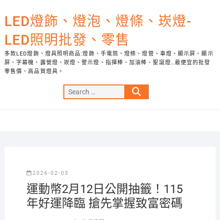
Skip
to
LED燈飾、燈泡、燈條、崁燈-
content
LED照明批發、零售
多款LED燈飾、燈具照明商品:燈飾、手電筒、燈條、燈管、車燈、顯示屏、顯示
屏、字幕機、露營燈、崁燈、警示燈、指揮棒、加油棒、聖誕燈…最便宜的批發
零售價、高品質燈具。
Search
…
2026-02-03
運動幣2月12日公開抽籤！115
年好運降臨 搶先掌握致富密碼