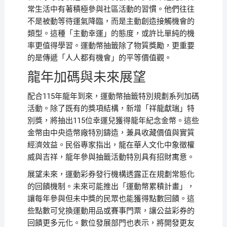
常生活中有著積極參與社區活動的習慣。他們往往
不是被動等待運氣降臨，而是主動創造接觸機會的
類型。這種「主動幸運」的態度，或許比單純的機
率更值得學習。運動幣抽籤除了物質獎勵，更重要
的是傳遞「人人都有機會」的平等價值觀。
龍年加碼與未來展望
配合115年龍年到來，運動幣抽籤特別規劃系列加碼
活動。除了既有的獎項結構，新增「祥龍獻瑞」特
別獎，將抽出115位幸運兒獲得龍年紀念金幣。這些
金幣由中央造幣廠特別鑄造，兼具收藏價值與實質
經濟效益。民俗專家指出，龍在華人文化中象徵權
威與吉祥，龍年參與抽籤活動特別具有招財寓意。
展望未來，運動彩券發行機構透露正在規劃常態化
的回饋機制。未來可能推出「運動幣累積計畫」，
讓每年參與但未中獎的民眾也能獲得點數回饋。這
些點數可兌換運動用品或賽事門票，讓公益彩券的
回饋更多元化。數位發展部門也表示，將開發更友