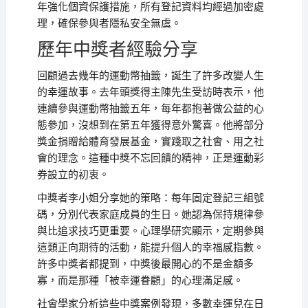
年強化個資保護措施，所有登記資料均經過加密處
理，確保參與者隱私安全無虞。
歷年中獎者經驗分享
回顧過去幾年的運動幣抽籤，誕生了許多改變人生
的幸運故事。去年頭獎得主陳先生受訪時表示，他
連續參與運動幣抽籤五年，每年都抱著做公益的心
態參加，沒想到在第五年獲得意外驚喜。他將部分
獎金捐贈給體育發展基金，實踐取之社會、用之社
會的理念。這種中獎不忘回饋的精神，正是運動彩
券設立的初衷。
中獎者李小姐分享她的策略：每年固定登記三組號
碼，分別代表家庭成員的生日。她認為保持規律參
與比追求技巧更重要。心理學研究顯示，定期參與
這類正向期待的活動，能提升個人的幸福感指數。
許多中獎者都提到，中獎後最開心的不是金額多
寡，而是那種「被幸運眷顧」的心理滿足感。
社會學家分析這些中獎案例發現，多數幸運兒在日