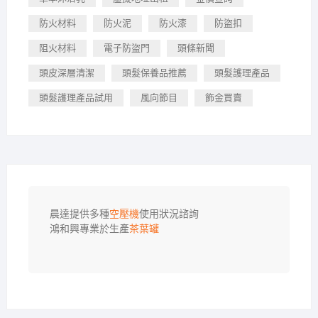
防火材料
防火泥
防火漆
防盜扣
阻火材料
電子防盜門
頭條新聞
頭皮深層清潔
頭髮保養品推薦
頭髮護理產品
頭髮護理產品試用
風向節目
飾金買賣
晨達提供多種
空壓機
使用狀況諮詢

鴻和興專業於生產
茶葉罐