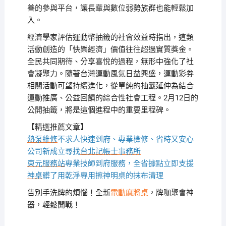
善的參與平台，讓長輩與數位弱勢族群也能輕鬆加
入。
經濟學家評估運動幣抽籤的社會效益時指出，這類
活動創造的「快樂經濟」價值往往超過實質獎金。
全民共同期待、分享喜悅的過程，無形中強化了社
會凝聚力。隨著台灣運動風氣日益興盛，運動彩券
相關活動可望持續進化，從單純的抽籤延伸為結合
運動推廣、公益回饋的綜合性社會工程。2月12日的
公開抽籤，將是這個進程中的重要里程碑。
【精選推薦文章】
熱泵維修
不求人快速到府、專業檢修、省時又安心
公司新成立尋找
台北記帳士事務所
東元服務站
專業技師到府服務，全省據點立即支援
神桌
髒了用乾淨專用擦神明桌的抹布清理
告別手洗牌的煩惱！全新
電動麻將桌
，牌咖聚會神
器，輕鬆開戰！