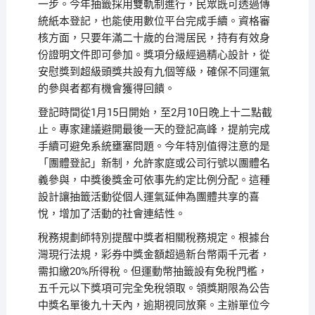
一步。今年抽籤採用雙軌制進行，民眾既可透過傳
統紙本登記，也能使用數位平台完成手續。資格審
核方面，只要年滿二十歲的台灣居民，持有有效身
份證明文件即可參加。獎項分級經過精心設計，從
安慰獎到超級頭獎共設有九個等級，確保不同運氣
的參與者都有機會獲得回饋。
登記時間從1月15日開始，至2月10日晚上十二點截
止。專家建議避開最後一天的登記高峰，提前完成
手續可避免系統壅塞問題。今年特別值得注意的是
「團體登記」新制，允許家庭或公司行號以團體名
義參與，中獎後獎金可依事先約定比例分配。這種
設計讓抽籤活動從個人運氣延伸為團體共享的喜
悅，增加了活動的社會連結性。
稅務規劃師特別提醒中獎者相關稅務規定。根據台
灣現行法規，彩券中獎金額超過新台幣兩千元者，
需扣繳20%所得稅。但運動幣抽籤設有免稅門檻，
五千元以下獎項可完全免稅領取。領獎期限為公告
中獎名單後九十天內，逾期視同放棄。主辦單位今