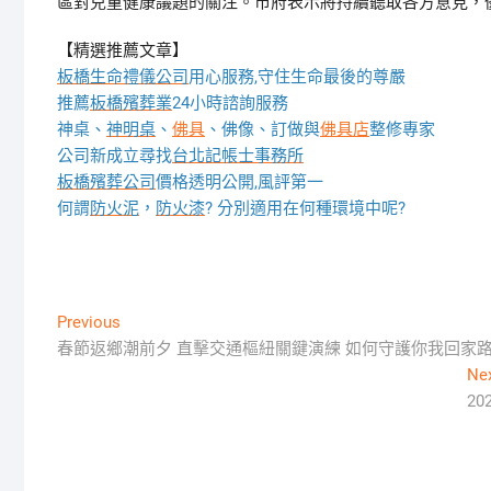
區對兒童健康議題的關注。市府表示將持續聽取各方意見，
【精選推薦文章】
板橋生命禮儀公司
用心服務,守住生命最後的尊嚴
推薦
板橋殯葬業
24小時諮詢服務
神桌、
神明桌
、
佛具
、佛像、訂做與
佛具店
整修專家
公司新成立尋找
台北記帳士事務所
板橋殯葬公司
價格透明公開,風評第一
何謂
防火泥
，
防火漆
? 分別適用在何種環境中呢?
文
Previous
Previous
post:
春節返鄉潮前夕 直擊交通樞紐關鍵演練 如何守護你我回家
章
Ne
導
2
覽