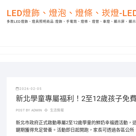
Skip
to
LED燈飾、燈泡、燈條、崁燈-L
content
多款LED燈飾、燈具照明商品:燈飾、手電筒、燈條、燈管、車燈、顯示屏、顯
2026-02-05
新北學童專屬福利！2至12歲孩子免
POST BY
ADMIN
生活情報
新北市政府正式啟動專屬2至12歲學童的鮮奶幸福週活動，
鍵期獲得充足營養。活動即日起開跑，家長可透過各區公所