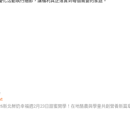
優化活動執行細節，讓福利真正落實到每個需要的家庭。
路
Next
xt
post:
026新北鮮奶幸福週2月23日甜蜜開學！在地酪農與學童共創營養新篇