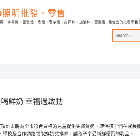
ED照明批發、零售
示屏、字幕機、露營燈、崁燈、警示燈、指揮棒、加油棒、聖誕燈…最便宜的批發零售
費喝鮮奶 幸福週啟動
這項計畫將為全市符合資格的兒童提供免費鮮奶，確保孩子們在成長
、學校及合作通路領取鮮奶兌換券，讓孩子享受新鮮優質的乳品。