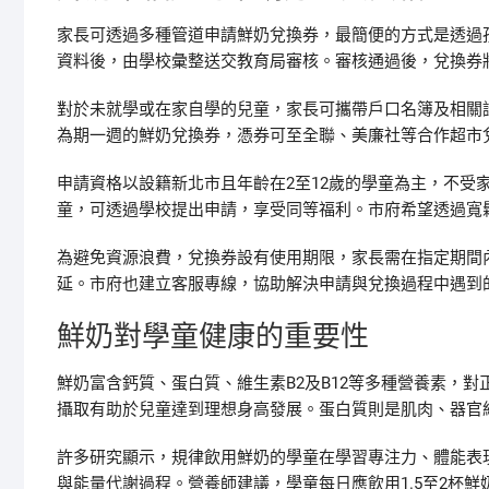
家長可透過多種管道申請鮮奶兌換券，最簡便的方式是透過
資料後，由學校彙整送交教育局審核。審核通過後，兌換券
對於未就學或在家自學的兒童，家長可攜帶戶口名簿及相關
為期一週的鮮奶兌換券，憑券可至全聯、美廉社等合作超市
申請資格以設籍新北市且年齡在2至12歲的學童為主，不受
童，可透過學校提出申請，享受同等福利。市府希望透過寬
為避免資源浪費，兌換券設有使用期限，家長需在指定期間
延。市府也建立客服專線，協助解決申請與兌換過程中遇到
鮮奶對學童健康的重要性
鮮奶富含鈣質、蛋白質、維生素B2及B12等多種營養素，
攝取有助於兒童達到理想身高發展。蛋白質則是肌肉、器官
許多研究顯示，規律飲用鮮奶的學童在學習專注力、體能表
與能量代謝過程。營養師建議，學童每日應飲用1.5至2杯