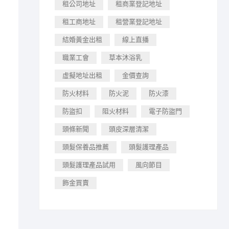
租公司地址
租商業登記地址
租工商地址
租營業登記地址
結婚黃金出租
線上直播
職業工會
草本沐浴乳
虛擬地址出租
金價查詢
防火材料
防火泥
防火漆
防盜扣
阻火材料
電子防盜門
頭條新聞
頭皮深層清潔
頭髮保養品推薦
頭髮護理產品
頭髮護理產品試用
風向節目
飾金買賣