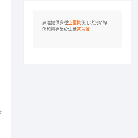
晨達提供多種
空壓機
使用狀況諮詢

鴻和興專業於生產
茶葉罐
章