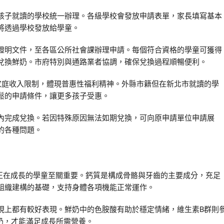
孩子就讀的學校統一辦理。各級學校會發放申請表單，家長填寫基本
將透過學校發放給學童。
證明文件，至各區公所社會課辦理申請。每個符合資格的學童可獲得
兌換鮮奶。市府特別與通路業者協調，確保兌換過程順暢便利。
家庭收入限制，體現普惠性福利精神。外縣市籍但在新北市就讀的學
鬆的申請條件，讓更多孩子受惠。
內完成兌換。若因特殊原因無法如期兌換，可向原申請單位申請展
的各種問題。
對正在成長的學童至關重要。鈣質是構成骨骼與牙齒的主要成分，充足
組織建構的基礎，支持身體各項機能正常運作。
現上都有較好表現。鮮奶中的色胺酸有助於穩定情緒，維生素B群則
鮮奶，才能滿足成長所需營養。