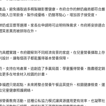
產品，避免攝取過多精製糖影響健康。市府合作的鮮奶廠商都符合嚴
奶融入日常飲食，製作成優格、奶酪等點心，增加孩子接受度。
鮮奶或豆漿等選擇。家長在申請時可註明特殊需求，市府將安排適合
體質差異而被排除在外。
的具體實踐。市府觀察到不同經濟背景的家庭，在兒童營養攝取上存
利設計，讓每個孩子都能獲得基本營養保障。
奶，支持在地產業。這創造了多贏局面：學童獲得營養、酪農穩定銷
出更多在地食材入校園的計畫。
幸福週只是起點，未來將整合營養午餐品質提升、校園健康檢查、運
位兒童健康照護網絡。
辦營養教育活動。這種公私協力模式讓資源運用更有效率，也凝聚社