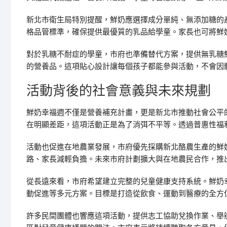
新北市衛生局特別提醒，鮮奶應選擇成分單純、無添加糖的
格品管標準，確保提供最優質的乳品給學童。家長也可將鮮
對於乳糖不耐症的學童，市府也準備替代方案，提供無乳糖
的營養品。這項貼心設計讓每個孩子都能參與活動，不會因
活動背後的社會意義與未來規劃
鮮奶幸福週不僅是營養補充計畫，更是新北市推動社會公平
在明顯差距，這項活動正是為了消弭不平等。透過普惠性福
活動也促進在地農業發展，市府優先採購新北酪農生產的鮮
路、家長減輕負擔。未來市府計劃擴大與在地農民合作，推
從長遠來看，市府希望建立完整的兒童健康支持系統。鮮奶
動促進等多元方案。目標是打造從飲食、運動到醫療的全方
許多民間團體也響應這項活動，提供志工協助兌換作業、舉