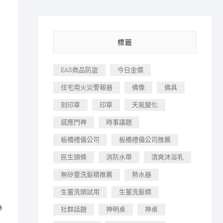
標籤
EAS商品防盜
今日金價
住宅用火災警報器
佛像
佛具
刻印章
印章
天氣變化
感應門神
時事議題
板橋禮儀公司
板橋禮儀公司推薦
民生頭條
消防水帶
清爽沐浴乳
無矽靈洗髮精推薦
熱水器
生薑洗頭試用
生薑洗髮精
參
社群話題
神明桌
神桌