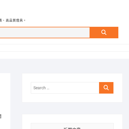
價、高品質燈具。
Search
…
Search
…
關