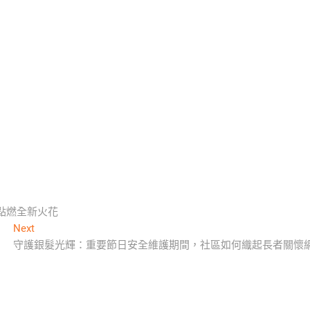
點燃全新火花
Next
Next
post:
守護銀髮光輝：重要節日安全維護期間，社區如何織起長者關懷