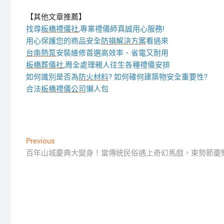
【其他文章推薦】
找尋
板橋禮儀社
,專業禮儀師真誠用心服務!
用心保護您的商品安全
防損解決方案
看過來
台南熱泵
安裝維修首選高效率、省電又耐用
板橋葬儀社
,周全處理親人往生各種禮儀安排
如何識別是否為
防火材料
? 如何確何建築物安全重要性?
合法
板橋禮儀公司
懶人包
文
Previous
Previous
post:
百年山城慶典大變身！當傳統民俗遇上奇幻馬戲，東勢節慶
章
導
覽