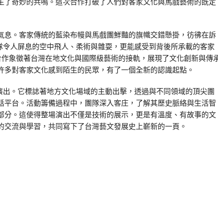
生了奇妙的共鳴。這次合作打破了人們對客家文化與馬戲藝術的既定
氣息。客家傳統的藍染布幔與馬戲團鮮豔的旗幟交錯懸掛，彷彿在訴
團隊令人屏息的空中飛人、柔術與雜耍，更能感受到背後所承載的客家
合作象徵著台灣在地文化與國際級藝術的接軌，展現了文化創新與傳
許多對客家文化感到陌生的民眾，有了一個全新的認識起點。
的演出。它標誌著地方文化場域的主動出擊，透過與不同領域的頂尖團
話平台。活動籌備過程中，團隊深入客庄，了解其歷史脈絡與生活智
部分。這使得整場演出不僅是技術的展示，更是有溫度、有故事的文
的交流與學習，共同寫下了台灣藝文發展史上嶄新的一頁。