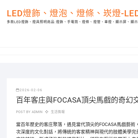
Skip
to
LED燈飾、燈泡、燈條、崁燈-L
content
多款LED燈飾、燈具照明商品:燈飾、手電筒、燈條、燈管、車燈、顯示屏、顯
2026-02-06
百年客庄與FOCASA頂尖馬戲的奇
POST BY
ADMIN
生活情報
當百年歷史的客庄聚落，遇見當代頂尖的FOCASA馬戲藝
次深度的文化對話，將傳統的客家精神與現代的肢體美學完