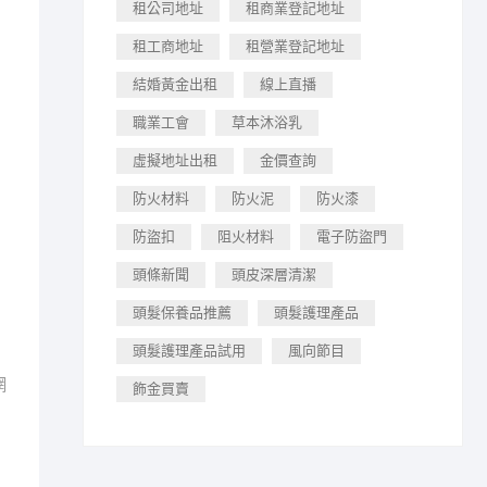
租公司地址
租商業登記地址
租工商地址
租營業登記地址
結婚黃金出租
線上直播
職業工會
草本沐浴乳
虛擬地址出租
金價查詢
防火材料
防火泥
防火漆
防盜扣
阻火材料
電子防盜門
頭條新聞
頭皮深層清潔
頭髮保養品推薦
頭髮護理產品
頭髮護理產品試用
風向節目
網
飾金買賣