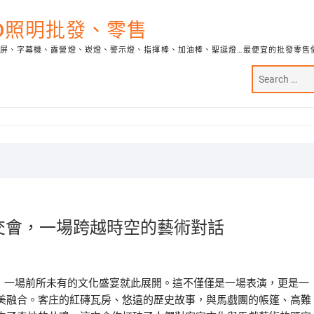
ED照明批發、零售
示屏、字幕機、露營燈、崁燈、警示燈、指揮棒、加油棒、聖誕燈…最便宜的批發零售
幻交會，一場跨越時空的藝術對話
術，一場前所未有的文化盛宴就此展開。這不僅僅是一場表演，更是一
美融合。客庄的紅磚瓦房、悠遠的歷史故事，與馬戲團的帳篷、高難