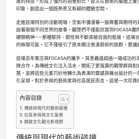
度的特技，形成了強烈的視覺對比，卻又在藝術的層面上產
印象，創造出一個既熟悉又新穎的體驗空間。
走進這場特別的活動現場，空氣中瀰漫著一股興奮與期待的
說著兩個不同世界的故事。觀眾們不僅能欣賞到FOCASA
硬頸精神——那種堅持、韌性與不斷突破自我的態度。這場
的無限可能。它不僅吸引了原本關注表演藝術的族群，更讓
這場百年客庄與FOCASA的攜手，其意義遠超過一場成功
隊合作，為傳統文化注入活水，開拓了更寬廣的觀眾群與對
慧，並將這些元素巧妙地轉化為表演的靈感與舞台設計的一
化呈現。對於參與的藝術家與社區居民而言，這是一次珍貴
內容目錄
傳統與現代的藝術碰撞
社區參與與文化紮根
開啟文化觀光新視野
傳統與現代的藝術碰撞