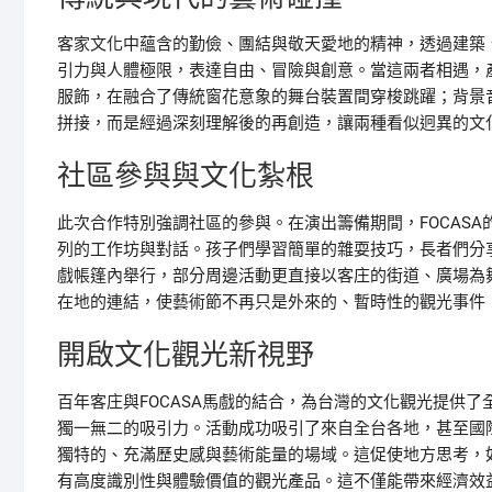
客家文化中蘊含的勤儉、團結與敬天愛地的精神，透過建築、
引力與人體極限，表達自由、冒險與創意。當這兩者相遇，
服飾，在融合了傳統窗花意象的舞台裝置間穿梭跳躍；背景
拼接，而是經過深刻理解後的再創造，讓兩種看似迥異的文
社區參與與文化紮根
此次合作特別強調社區的參與。在演出籌備期間，FOCAS
列的工作坊與對話。孩子們學習簡單的雜耍技巧，長者們分
戲帳篷內舉行，部分周邊活動更直接以客庄的街道、廣場為
在地的連結，使藝術節不再只是外來的、暫時性的觀光事件
開啟文化觀光新視野
百年客庄與FOCASA馬戲的結合，為台灣的文化觀光提供
獨一無二的吸引力。活動成功吸引了來自全台各地，甚至國
獨特的、充滿歷史感與藝術能量的場域。這促使地方思考，
有高度識別性與體驗價值的觀光產品。這不僅能帶來經濟效