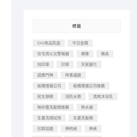
標籤
EAS商品防盜
今日金價
住宅用火災警報器
佛像
佛具
刻印章
印章
天氣變化
感應門神
時事議題
板橋禮儀公司
板橋禮儀公司推薦
民生頭條
消防水帶
清爽沐浴乳
無矽靈洗髮精推薦
熱水器
生薑洗頭試用
生薑洗髮精
社群話題
神明桌
神桌