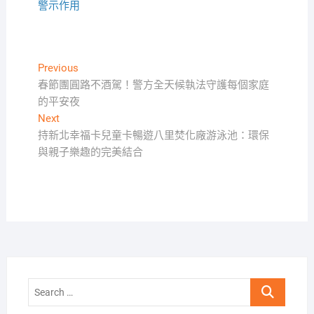
警示作用
文
Previous
Previous
post:
春節團圓路不酒駕！警方全天候執法守護每個家庭
章
的平安夜
導
Next
Next
覽
post:
持新北幸福卡兒童卡暢遊八里焚化廠游泳池：環保
與親子樂趣的完美結合
Search
…