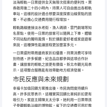
淡海輕軌一日票提供全天無限次搭乘的便利性。票
券啟用後二十四小時內，持票人可自由進出各輕軌
車站。這樣的設計適合想要深度探索沿線景點的旅
客，不必擔心交通費用隨行程增加。
輕軌路線連接淡水老街、漁人碼頭、雲門劇場等知
名景點。使用一日票的旅客可以隨興上下車，體驗
不同站點的獨特風情。對於攝影愛好者或家庭遊客
來說，這種彈性能讓旅程更加豐富多元。
一日票還附帶周邊商家折扣優惠，持票消費可享特
別待遇。許多餐廳、紀念品店都參與這項合作計
畫，讓旅客的輕軌之旅更有價值。新北市觀光局表
示，這項整合服務能有效帶動地方經濟發展。
市民反應與未來規劃
幸福卡加值回饋方案推出後，市民詢問度持續升
高。許多民眾表示，這種實質回饋比單純折扣更有
吸引力。家庭主婦陳太太分享，她利用一日票帶孩
子參觀輕軌沿線的博物館，省下的交通費可用於教