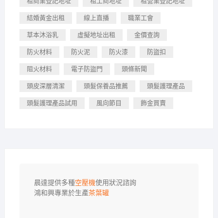
租商業登記地址
租工商地址
租營業登記地址
結婚黃金出租
線上直播
職業工會
草本沐浴乳
虛擬地址出租
金價查詢
防火材料
防火泥
防火漆
防盜扣
阻火材料
電子防盜門
頭條新聞
頭皮深層清潔
頭髮保養品推薦
頭髮護理產品
頭髮護理產品試用
風向節目
飾金買賣
晨達提供多種
空壓機
使用狀況諮詢

鴻和興專業於生產
茶葉罐