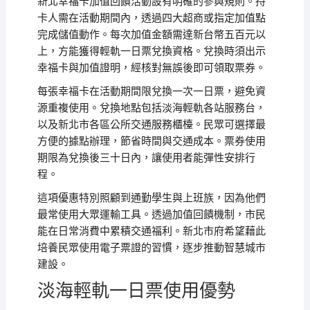
新北幸福卡加值回饋活動設有明確的參與規則。持
卡人需在活動期間內，透過四大超商或指定加值點
完成儲值動作。每次加值金額需達新台幣五百元以
上，方能獲得輕軌一日票兌換資格。兌換時須出示
幸福卡與加值證明，經核對無誤後即可領取票券。
每張幸福卡在活動期間限兌換一次一日票，避免資
源重複使用。兌換地點包括淡海輕軌各站服務台，
以及新北市各區公所交通服務櫃檯。民眾可選擇最
方便的據點辦理，節省時間與交通成本。票券使用
期限為兌換後三十日內，讓使用者能彈性安排行
程。
這項優惠特別照顧到通勤學生與上班族，因為他們
最常使用大眾運輸工具。透過加值回饋機制，市民
能在日常消費中累積交通福利。新北市府希望藉此
培養民眾使用電子票證的習慣，逐步推動智慧城市
建設。
淡海輕軌一日票使用優勢