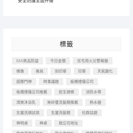
安全防護全面升級
標籤
EAS商品防盜
今日金價
住宅用火災警報器
佛像
佛具
刻印章
印章
天氣變化
感應門神
時事議題
板橋禮儀公司
板橋禮儀公司推薦
民生頭條
消防水帶
清爽沐浴乳
無矽靈洗髮精推薦
熱水器
生薑洗頭試用
生薑洗髮精
社群話題
神明桌
神桌
租公司地址