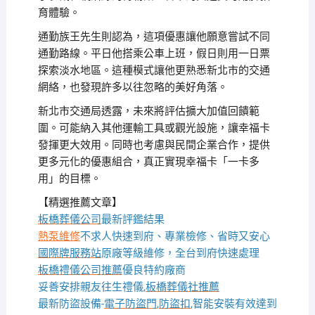
育體驗。
通勤族王先生則認為，這項優惠讓他願意嘗試不同
通勤路線。平日他搭乘公車上班，假日則用一日票
探索淡水地區。這種模式讓他更熟悉新北市的交通
網絡，也發現許多以往忽略的美好角落。
新北市交通局透露，未來將評估擴大加值回饋範
圍。可能納入其他運輸工具或觀光設施，讓幸福卡
發揮更大效用。同時也考慮與民間企業合作，提供
更多元化的優惠組合，真正實現幸福卡「一卡多
用」的目標。
【精選推薦文章】
板橋葬儀公司
最新評鑑結果
熱泵維修
不求人快速到府、專業檢修、省時又安心
國際牌服務站
原廠等級維修，全台到府快速處理
板橋禮儀公司推薦
優良特約廠商
妥善安排親友往生禮儀,
板橋葬儀社推薦
最新防盜設備-
電子防盜門
,
防盜扣
,智能安裝有效達到