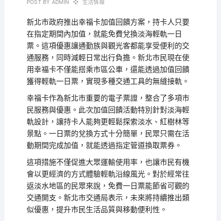
POST BY
ADMIN
生活情報
新北市政府推出幸福卡加值回饋方案，持卡人只要
在指定期間內加值，就能免費兌換淡海輕軌一日
票。這項優惠讓通勤族與觀光客都能享受便利的交
通服務，同時減輕日常出行負擔。新北市民現在使
用幸福卡不僅能搭乘市區公車，還能透過加值回饋
獲得輕軌一日票，實現多種交通工具的無縫接軌。
幸福卡作為新北市重要的電子票證，整合了多項市
民服務與優惠。此次加值回饋活動特別針對淡海輕
軌設計，讓持卡人能夠更輕鬆探索淡水、紅樹林等
景點。一日票的兌換方式十分簡單，民眾只需在活
動期間完成加值，就能透過指定管道換取票券。
這項措施不僅促進大眾運輸使用率，也讓市民有機
會以更經濟的方式體驗輕軌沿線風光。對於經常往
返淡水地區的民眾來說，免費一日票能節省可觀的
交通開支。新北市交通局表示，未來將持續推出類
似優惠，提升市民生活品質與移動便利性。