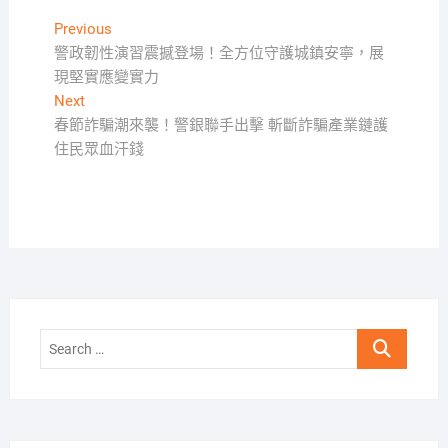
文
Previous
Previous
post:
警政韌性演習震撼登場！全方位守護城鎮安寧，展
章
現堅實應變實力
導
Next
Next
覽
post:
春節詐騙潮來襲！警銀聯手出擊 斬斷詐騙產業鏈護
住民眾血汗錢
Search
…