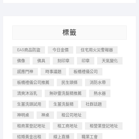
標籤
EAS商品防盜
今日金價
住宅用火災警報器
佛像
佛具
刻印章
印章
天氣變化
感應門神
時事議題
板橋禮儀公司
板橋禮儀公司推薦
民生頭條
消防水帶
清爽沐浴乳
無矽靈洗髮精推薦
熱水器
生薑洗頭試用
生薑洗髮精
社群話題
神明桌
神桌
租公司地址
租商業登記地址
租工商地址
租營業登記地址
結婚黃金出租
線上直播
職業工會