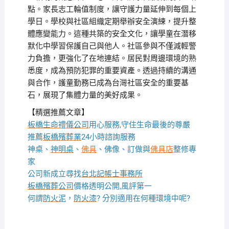
點。家長志工輪值制度，讓守護力量延伸到每個上
學日。學校與社區組織定期舉辦安全演練，提升整
體應變能力。這種共築的安全文化，讓學童在潛移
默化中學習保護自己與他人。社區參與不僅減輕警
力負擔，更強化了在地連結。居民對周邊環境的熟
悉度，成為預防犯罪的重要資產。透過持續的溝通
與合作，護童勤務已成為台灣社區安全的重要基
石，展現了集體力量的美好成果。
【精選推薦文章】
板橋生命禮儀公司
用心服務,守住生命最後的尊嚴
推薦
板橋殯葬業
24小時諮詢服務
神桌、
神明桌
、
佛具
、佛像、訂做與
佛具店
整修專
家
公司新成立尋找
台北記帳士事務所
板橋殯葬公司
價格透明公開,風評第一
何謂
防火泥
，
防火漆
? 分別適用在何種環境中呢?