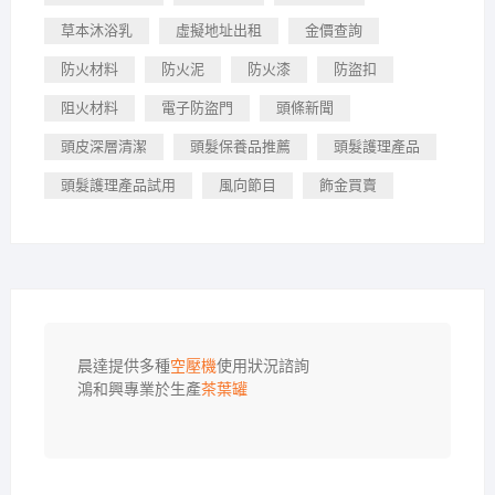
草本沐浴乳
虛擬地址出租
金價查詢
防火材料
防火泥
防火漆
防盜扣
阻火材料
電子防盜門
頭條新聞
頭皮深層清潔
頭髮保養品推薦
頭髮護理產品
頭髮護理產品試用
風向節目
飾金買賣
晨達提供多種
空壓機
使用狀況諮詢

鴻和興專業於生產
茶葉罐