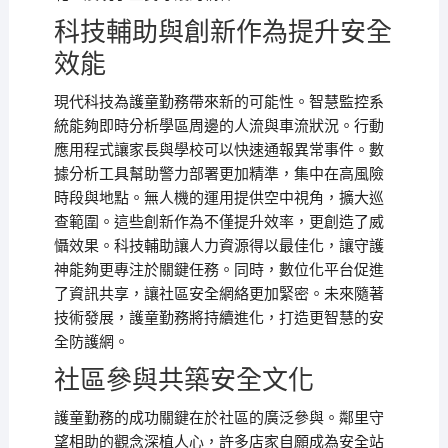
科技輔助與創新作為提升安全
效能
現代科技為護童勤務帶來新的可能性。智慧監控系
統能夠即時分析學區周邊的人流與車流狀況。行動
應用程式讓家長與學校可以快速通報異常事件。數
據分析工具幫助警力部署更加精準，集中在高風險
時段與地點。無人機的運用提供空中視角，擴大巡
查範圍。這些創新作為不僅提升效率，更創造了威
懾效果。科技輔助讓人力資源得以最佳化，讓守護
神能夠更專注於關鍵任務。同時，數位化平台促進
了資訊共享，讓社區安全網絡更加緊密。未來隨著
技術發展，護童勤務將持續進化，打造更智慧的安
全防護網。
社區參與共築安全文化
護童勤務的成功關鍵在於社區的廣泛參與。鄰里守
望相助的觀念深植人心，許多店家自願成為安全站