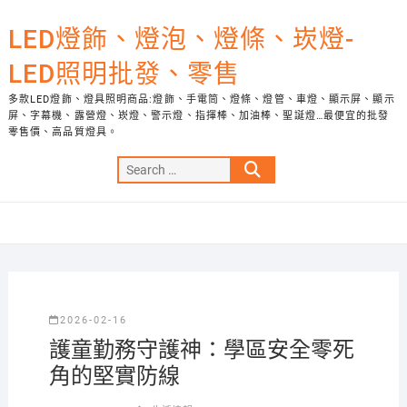
Skip
to
LED燈飾、燈泡、燈條、崁燈-
content
LED照明批發、零售
多款LED燈飾、燈具照明商品:燈飾、手電筒、燈條、燈管、車燈、顯示屏、顯示
屏、字幕機、露營燈、崁燈、警示燈、指揮棒、加油棒、聖誕燈…最便宜的批發
零售價、高品質燈具。
Search
…
2026-02-16
護童勤務守護神：學區安全零死
角的堅實防線