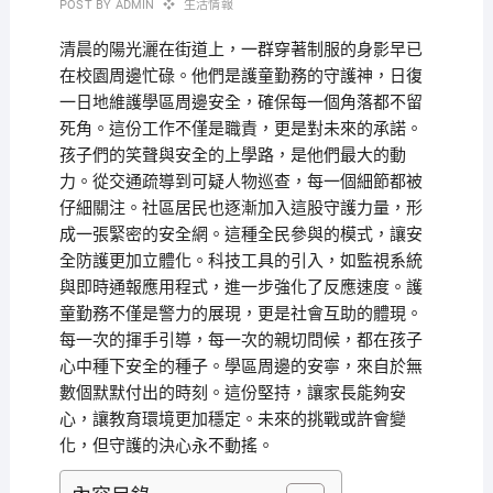
POST BY
ADMIN
生活情報
清晨的陽光灑在街道上，一群穿著制服的身影早已
在校園周邊忙碌。他們是護童勤務的守護神，日復
一日地維護學區周邊安全，確保每一個角落都不留
死角。這份工作不僅是職責，更是對未來的承諾。
孩子們的笑聲與安全的上學路，是他們最大的動
力。從交通疏導到可疑人物巡查，每一個細節都被
仔細關注。社區居民也逐漸加入這股守護力量，形
成一張緊密的安全網。這種全民參與的模式，讓安
全防護更加立體化。科技工具的引入，如監視系統
與即時通報應用程式，進一步強化了反應速度。護
童勤務不僅是警力的展現，更是社會互助的體現。
每一次的揮手引導，每一次的親切問候，都在孩子
心中種下安全的種子。學區周邊的安寧，來自於無
數個默默付出的時刻。這份堅持，讓家長能夠安
心，讓教育環境更加穩定。未來的挑戰或許會變
化，但守護的決心永不動搖。