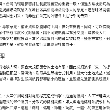
與。台灣的環境影響評估制度是審查的重要一環，但過去常被詬病為
期規劃階段就納入在地社區與相關權益關係人的意見。這意味著開發
響與因應對策，而非僅在法定的公聽會上進行單向告知。
、專家意見、補正資料都能即時上網，供公眾檢視。同時，可以借鏡
案件舉辦深度公民討論會，讓不同觀點得以充分交流，尋求最大共
續衝突的關鍵投資。當民眾感覺自己的聲音被聽見、疑慮被重視，對
督的力量，確保開發商履行其環境與社會責任。
理
灣地狹人稠，適合大規模開發的土地有限，因此必須追求「質」的提
推動屋頂型、滯洪池、漁電共生等複合式利用，最大化土地效益，減
技術，選擇對生態與航行影響最小的區位，並透過先進預測系統提升
性，大量併網可能對電網穩定造成衝擊。透過物聯網、人工智能與大
電廠式的聚合調度。分散式的儲能設備，如大型電池儲能系統或抽蓄
力輸出曲線。這種「創能、儲能、節能、調度」一體化的智慧能源管