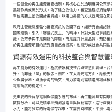
一個健全的再生能源審查機制，其核心在於透明度與公眾參
黑箱作業或流於形式。為了建立公信力，審查過程必須從早
單位需要主動公開計畫資訊，以淺白易懂的方式說明潛在影
政府主管機關應強化審查資訊的公開平台，讓所有會議記錄
國際經驗，引入「審議式民主」的精神，針對大型或爭議性
識。公眾參與不是開發的障礙，而是提升計畫品質、預防後
於再生能源項目的接受度自然會提高，也能形成社會共同監
資源有效運用的科技整合與智慧管
再生能源的有效運用，極度依賴科技整合與智慧化管理。台
升，而非僅「量」的擴張。例如，在太陽光電方面，應優先
少與農爭地、與漁爭海的衝突。風力發電則需精進風場建模
電網調度的穩定性。
更重要的是智慧電網與儲能系統的布建。再生能源具有間歇
數據分析，可以更精準地預測發電量與負載需求，進行虛擬
水力，能將多餘的綠電儲存起來，在需要時釋放，平滑化電