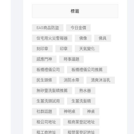
標籤
EAS商品防盜
今日金價
住宅用火災警報器
佛像
佛具
刻印章
印章
天氣變化
感應門神
時事議題
板橋禮儀公司
板橋禮儀公司推薦
民生頭條
消防水帶
清爽沐浴乳
無矽靈洗髮精推薦
熱水器
生薑洗頭試用
生薑洗髮精
社群話題
神明桌
神桌
租公司地址
租商業登記地址
租工商地址
租營業登記地址