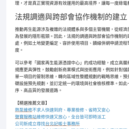
理，才是真正實現資源有效運用的最高境界，讓每一度綠電
法規調適與跨部會協作機制的建立
推動再生能源涉及複雜的法規體系與多個主管機關，從經濟
為發展的隱形瓶頸。因此，法規的調適與跨部會協作機制的
處，例如土地變更編定、容許使用項目、饋線併網申請流程
度。
可以參考「國家再生能源憑證中心」的成功經驗，成立高層
規應更具彈性，鼓勵創新商業模式與技術應用，例如針對儲
單一項目的管制思維，轉向區域性整體規劃的戰略思維，預
礎設施預先規劃，並訂定統一的環境與社會檢核標準。如此
序、高品質的發展道路。
【精選推薦文章】
熱泵維修
不求人快速到府、專業檢修、省時又安心
聲寶服務站
維修快速又放心，全台皆可即時派工
公司新成立尋找
台北記帳士事務所