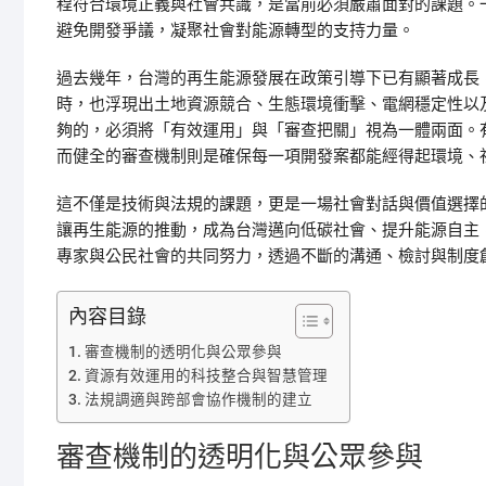
程符合環境正義與社會共識，是當前必須嚴肅面對的課題。
避免開發爭議，凝聚社會對能源轉型的支持力量。
過去幾年，台灣的再生能源發展在政策引導下已有顯著成長
時，也浮現出土地資源競合、生態環境衝擊、電網穩定性以
夠的，必須將「有效運用」與「審查把關」視為一體兩面。
而健全的審查機制則是確保每一項開發案都能經得起環境、
這不僅是技術與法規的課題，更是一場社會對話與價值選擇
讓再生能源的推動，成為台灣邁向低碳社會、提升能源自主
專家與公民社會的共同努力，透過不斷的溝通、檢討與制度
內容目錄
審查機制的透明化與公眾參與
資源有效運用的科技整合與智慧管理
法規調適與跨部會協作機制的建立
審查機制的透明化與公眾參與