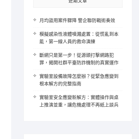
近期文章
月均盜用案件驟降 警企聯防戰術奏效
模擬感染性液體噴濺處置：從慌亂到本
能，第一線人員的救命演練
斷網只是第一步！從源頭打擊網路犯
罪，揭開社群平臺防詐機制的真實運作
實驗室設備故障怎麼辦？從緊急應變到
根本解方的完整指南
實驗室安全應變新解方：實體操作與桌
上推演並重，讓危機處理不再紙上談兵