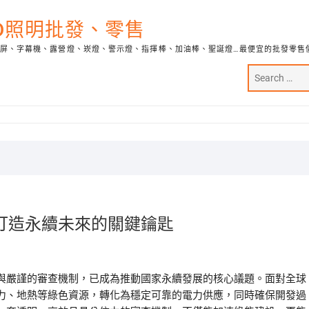
ED照明批發、零售
示屏、字幕機、露營燈、崁燈、警示燈、指揮棒、加油棒、聖誕燈…最便宜的批發零售
打造永續未來的關鍵鑰匙
與嚴謹的審查機制，已成為推動國家永續發展的核心議題。面對全球
力、地熱等綠色資源，轉化為穩定可靠的電力供應，同時確保開發過