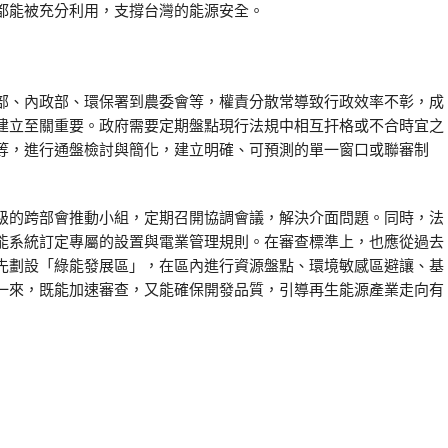
都能被充分利用，支撐台灣的能源安全。
部、內政部、環保署到農委會等，權責分散常導致行政效率不彰，成
建立至關重要。政府需要定期盤點現行法規中相互扞格或不合時宜之
等，進行通盤檢討與簡化，建立明確、可預測的單一窗口或聯審制
級的跨部會推動小組，定期召開協調會議，解決介面問題。同時，法
能系統訂定專屬的設置與電業管理規則。在審查標準上，也應從過去
先劃設「綠能發展區」，在區內進行資源盤點、環境敏感區避讓、基
一來，既能加速審查，又能確保開發品質，引導再生能源產業走向有