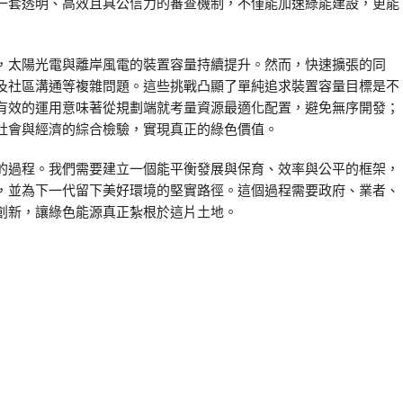
一套透明、高效且具公信力的審查機制，不僅能加速綠能建設，更能
，太陽光電與離岸風電的裝置容量持續提升。然而，快速擴張的同
及社區溝通等複雜問題。這些挑戰凸顯了單純追求裝置容量目標是不
有效的運用意味著從規劃端就考量資源最適化配置，避免無序開發；
社會與經濟的綜合檢驗，實現真正的綠色價值。
的過程。我們需要建立一個能平衡發展與保育、效率與公平的框架，
，並為下一代留下美好環境的堅實路徑。這個過程需要政府、業者、
創新，讓綠色能源真正紮根於這片土地。