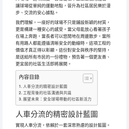
讓球場從單純的運動地點，晉升為社區居民樂於漫
步、交流的安心據點。
我們理解，一座好的球場不只是鋪設新穎的材質，
更是構建一種安心的感受。當父母能放心看著孩子
在場上奔跑，當長者可以悠閒地在周邊散步，當所
有用路人都能遵循清晰安全的動線時，這項工程的
價值才真正得以彰顯。這份對安全與秩序的堅持，
是送給所有市民的一份禮物，預告著一個更友善、
更宜居的社區生活即將展開。
內容目錄
人車分流的精密設計藍圖
工程背後的社區溝通與共識
展望未來：安全球場帶動的社區新活力
人車分流的精密設計藍圖
實現人車分流，依賴於一套深思熟慮的設計藍圖。