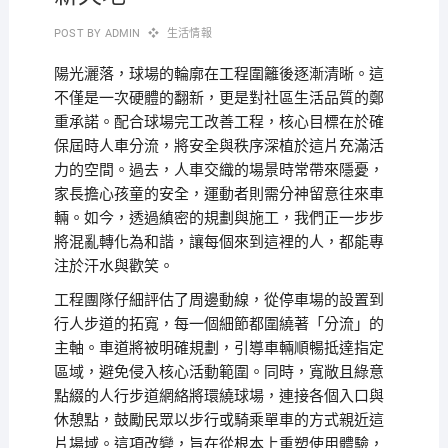
POST BY
ADMIN
生活情報
陽光灑落，球場的輪廓在工程圍籬後逐漸清晰。這
不僅是一次硬體的翻新，更是對社區生活品質的鄭
重承諾。配合球場完工改善工程，核心目標在於確
保屆時人車分流，將安全與秩序深植於這片充滿活
力的空間。過去，人車交織的場景時常帶來隱憂，
家長擔心孩童的安全，運動者則需分神留意往來車
輛。如今，透過縝密的規劃與施工，我們正一步步
將混亂轉化為和諧，讓每個來到這裡的人，都能專
注於汗水與歡笑。
工程團隊仔細評估了周邊動線，從停車場的設置到
行人步道的拓寬，每一個細節都圍繞著「分流」的
主軸。車道將被明確規劃，引導車輛順暢抵達指定
區域，避免侵入核心活動範圍。同時，寬敞且綠意
點綴的人行步道網絡將環繞球場，連接各個入口與
休憩點，鼓勵民眾以步行或騎乘單車的方式親近這
片場域。這項改變，旨在從根本上重塑使用體驗，