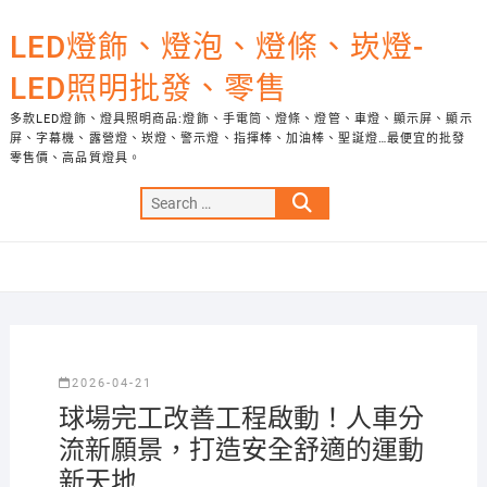
Skip
to
LED燈飾、燈泡、燈條、崁燈-
content
LED照明批發、零售
多款LED燈飾、燈具照明商品:燈飾、手電筒、燈條、燈管、車燈、顯示屏、顯示
屏、字幕機、露營燈、崁燈、警示燈、指揮棒、加油棒、聖誕燈…最便宜的批發
零售價、高品質燈具。
Search
…
2026-04-21
球場完工改善工程啟動！人車分
流新願景，打造安全舒適的運動
新天地