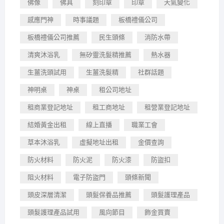
佛像
佛具
刻印章
印章
天氣變化
感應門神
時事議題
板橋禮儀公司
板橋禮儀公司推薦
民生頭條
消防水帶
清爽沐浴乳
無矽靈洗髮精推薦
熱水器
生薑洗頭試用
生薑洗髮精
社群話題
神明桌
神桌
租公司地址
租商業登記地址
租工商地址
租營業登記地址
結婚黃金出租
線上直播
職業工會
草本沐浴乳
虛擬地址出租
金價查詢
防火材料
防火泥
防火漆
防盜扣
阻火材料
電子防盜門
頭條新聞
頭皮深層清潔
頭髮保養品推薦
頭髮護理產品
頭髮護理產品試用
風向節目
飾金買賣