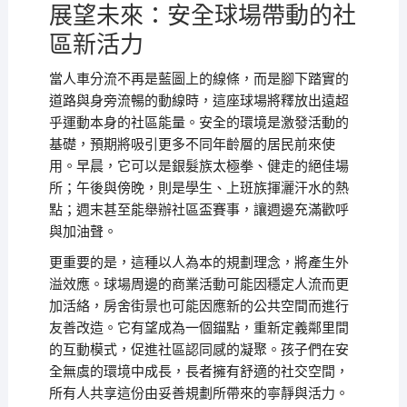
展望未來：安全球場帶動的社
區新活力
當人車分流不再是藍圖上的線條，而是腳下踏實的
道路與身旁流暢的動線時，這座球場將釋放出遠超
乎運動本身的社區能量。安全的環境是激發活動的
基礎，預期將吸引更多不同年齡層的居民前來使
用。早晨，它可以是銀髮族太極拳、健走的絕佳場
所；午後與傍晚，則是學生、上班族揮灑汗水的熱
點；週末甚至能舉辦社區盃賽事，讓週邊充滿歡呼
與加油聲。
更重要的是，這種以人為本的規劃理念，將產生外
溢效應。球場周邊的商業活動可能因穩定人流而更
加活絡，房舍街景也可能因應新的公共空間而進行
友善改造。它有望成為一個錨點，重新定義鄰里間
的互動模式，促進社區認同感的凝聚。孩子們在安
全無虞的環境中成長，長者擁有舒適的社交空間，
所有人共享這份由妥善規劃所帶來的寧靜與活力。