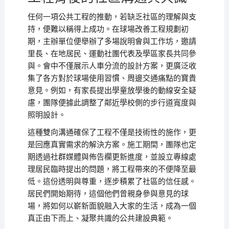
任何一項公共工程的推動，若缺乏社區的理解與支
持，便難以稱得上成功。在球場改善工程規劃初
期，主辦單位便舉辦了多場說明會與工作坊，邀請
里長、在地居民、運動社團代表及學區家長共同參
與。會中不僅展示人車分流的設計方案，更廣泛收
集了各方對於球場使用習慣、周邊交通痛點的寶貴
意見。例如，有家長提出學童放學後的動線安全疑
慮，團隊便據此調整了鄰近學校側的步行道寬度與
照明設計。
這種雙向溝通確保了工程不僅是技術性的施作，更
是回應真實需求的解決方案。施工期間，團隊也定
期透過社群媒體與佈告欄更新進度，並設立專線處
理居民臨時提出的問題，將工程帶來的不便降至最
低。這份透明與尊重，逐步積累了社區的信任感。
居民們開始期待，這個他們曾親身參與意見的球
場，將如何以嶄新面貌融入大家的生活，成為一個
真正由下而上、凝聚共識的公共建設典範。