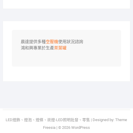
晨達提供多種
空壓機
使用狀況諮詢

鴻和興專業於生產
茶葉罐
LED燈飾、燈泡、燈條、崁燈-LED照明批發、零售
| Designed by:
Theme
Freesia
| © 2026
WordPress