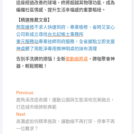
這座經過改善的球場，終將超越其物理功能，成為
編織社區情感、提升生活幸福感的重要樞紐。
【精選推薦文章】
熱泵維修
不求人快速到府、專業檢修、省時又安心
公司新成立尋找
台北記帳士事務所
東元服務站
專業技師到府服務，全省據點立即支援
神桌
髒了用乾淨專用擦神明桌的抹布清理
告別手洗牌的煩惱！全新
電動麻將桌
，牌咖聚會神
器，輕鬆開戰！
文
Previous
Previous
post:
鹿角溪改造奇蹟！運動公園與生態濕地完美融合，
章
打造城市綠肺新典範
導
Next
Next
覽
post:
高灘處如何精準施政，讓動線不再打架、停車不再
一位難求？