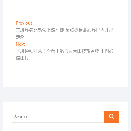
文
Previous
Previous
post:
三班護病比新法上路在即 長照機構憂心護理人才出
章
走潮
導
Next
Next
覽
post:
下班通勤注意！全台十縣市豪大雨特報齊發 出門必
備雨具
Search
…