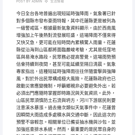
POST BY
ADMIN
生活情報
今日全台各地普遍出現短延時強降雨，氣象署已針
對多個縣市發布豪雨特報，其中花蓮縣更是被列為
一級警戒區。根據最新氣象資料顯示，由於西南風
增強加上午後熱對流發展旺盛，這場降雨不僅來得
又快又急，更可能在短時間內累積驚人雨量。花蓮
縣從沿海到山區都將面臨嚴峻考驗，尤其是低窪地
區與易淹水路段，民眾務必提高警覺。這場雨勢預
估會持續到夜間，甚至可能延續至隔日清晨。氣象
專家指出，這種短延時強降雨往往伴隨雷擊與強陣
風，對於外出民眾構成極大風險。花蓮縣政府也已
啟動災害應變機制，呼籲鄉親非必要避免外出，若
必須出門應隨時掌握即時路況與天氣資訊。此外，
山區民眾須慎防土石流與坍方，河川下游居民則要
注意溪水暴漲。過去幾次類似天氣事件中，花蓮曾
因瞬間大雨造成多處積水與交通中斷，因此這次的
預警不容輕忽。相關單位已備妥抽水機與沙包，並
加強巡查排水系統。然而，最重要的是民眾自身的