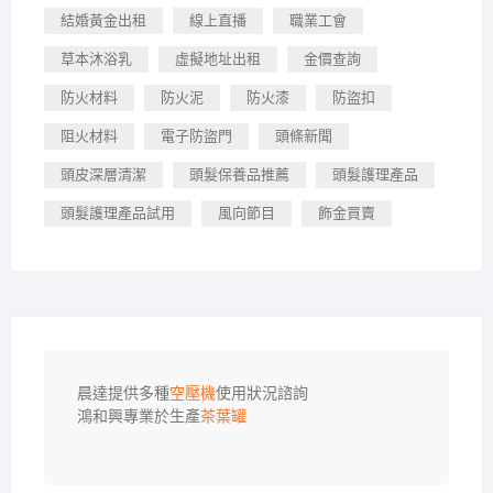
結婚黃金出租
線上直播
職業工會
草本沐浴乳
虛擬地址出租
金價查詢
防火材料
防火泥
防火漆
防盜扣
阻火材料
電子防盜門
頭條新聞
頭皮深層清潔
頭髮保養品推薦
頭髮護理產品
頭髮護理產品試用
風向節目
飾金買賣
晨達提供多種
空壓機
使用狀況諮詢

鴻和興專業於生產
茶葉罐