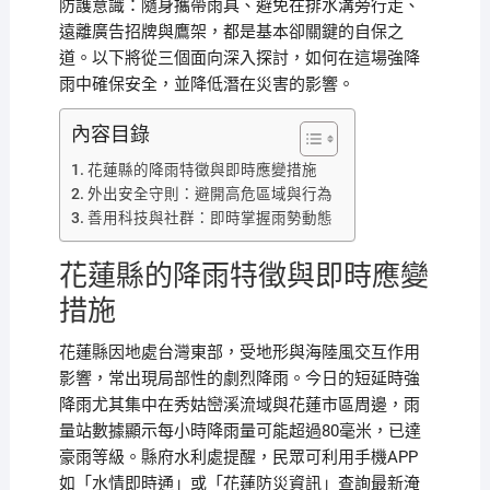
防護意識：隨身攜帶雨具、避免在排水溝旁行走、
遠離廣告招牌與鷹架，都是基本卻關鍵的自保之
道。以下將從三個面向深入探討，如何在這場強降
雨中確保安全，並降低潛在災害的影響。
內容目錄
花蓮縣的降雨特徵與即時應變措施
外出安全守則：避開高危區域與行為
善用科技與社群：即時掌握雨勢動態
花蓮縣的降雨特徵與即時應變
措施
花蓮縣因地處台灣東部，受地形與海陸風交互作用
影響，常出現局部性的劇烈降雨。今日的短延時強
降雨尤其集中在秀姑巒溪流域與花蓮市區周邊，雨
量站數據顯示每小時降雨量可能超過80毫米，已達
豪雨等級。縣府水利處提醒，民眾可利用手機APP
如「水情即時通」或「花蓮防災資訊」查詢最新淹