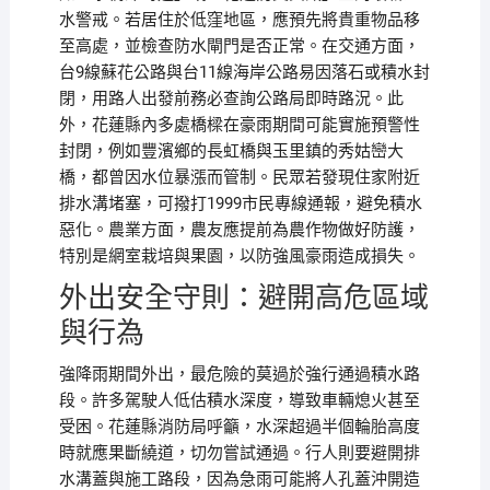
水警戒。若居住於低窪地區，應預先將貴重物品移
至高處，並檢查防水閘門是否正常。在交通方面，
台9線蘇花公路與台11線海岸公路易因落石或積水封
閉，用路人出發前務必查詢公路局即時路況。此
外，花蓮縣內多處橋樑在豪雨期間可能實施預警性
封閉，例如豐濱鄉的長虹橋與玉里鎮的秀姑巒大
橋，都曾因水位暴漲而管制。民眾若發現住家附近
排水溝堵塞，可撥打1999市民專線通報，避免積水
惡化。農業方面，農友應提前為農作物做好防護，
特別是網室栽培與果園，以防強風豪雨造成損失。
外出安全守則：避開高危區域
與行為
強降雨期間外出，最危險的莫過於強行通過積水路
段。許多駕駛人低估積水深度，導致車輛熄火甚至
受困。花蓮縣消防局呼籲，水深超過半個輪胎高度
時就應果斷繞道，切勿嘗試通過。行人則要避開排
水溝蓋與施工路段，因為急雨可能將人孔蓋沖開造