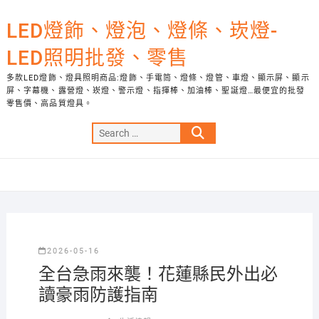
Skip
to
LED燈飾、燈泡、燈條、崁燈-
content
LED照明批發、零售
多款LED燈飾、燈具照明商品:燈飾、手電筒、燈條、燈管、車燈、顯示屏、顯示
屏、字幕機、露營燈、崁燈、警示燈、指揮棒、加油棒、聖誕燈…最便宜的批發
零售價、高品質燈具。
Search
…
2026-05-16
全台急雨來襲！花蓮縣民外出必
讀豪雨防護指南