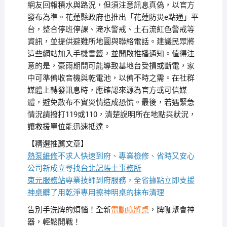
網友回報積水與路況，但須注意訊息真偽，以官方
發布為準。花蓮縣政府也推出「花蓮防災e點通」平
台，整合停班停課、淹水警戒、土石流紅色警戒等
資訊，並提供避難所地圖與聯絡電話。建議民眾將
這些網站加入手機書籤，並開啟推播通知。值得注
意的是，豪雨期間可能導致基地台受損或斷電，家
中可準備收音機與乾電池，以備不時之需。在社群
媒體上轉發訊息時，應確認來源為官方或可信媒
體，避免散布不實災情造成恐慌。最後，若遇緊急
情況請撥打119或110，清楚說明所在地點與狀況，
讓救援單位能迅速抵達。
【精選推薦文章】
熱泵維修
不求人快速到府、專業檢修、省時又安心
公司新成立尋找
台北記帳士事務所
東元服務站
專業技師到府服務，全省據點立即支援
神桌
髒了用乾淨專用擦神明桌的抹布清理
告別手洗牌的煩惱！全新
電動麻將桌
，牌咖聚會神
器，輕鬆開戰！