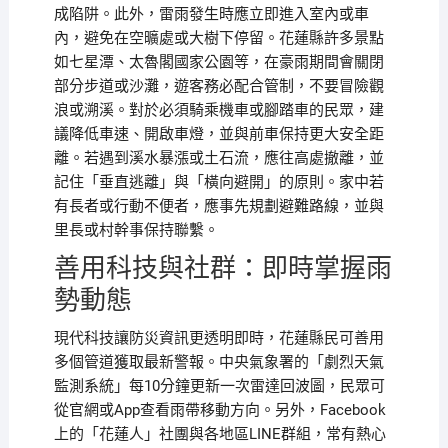
成陷阱。此外，雷雨發生時應立即進入室內或車
內，避免在空曠處或大樹下停留。花蓮縣許多景點
如七星潭、太魯閣國家公園等，在豪雨期間會關閉
部分步道或沙灘，遊客務必配合管制，不要冒險觀
浪或溯溪。對於必須騎乘機車或腳踏車的民眾，建
議降低車速、開啟車燈，並與前車保持更大安全距
離。若遇到溪水暴漲或土石流，應往高處撤離，並
記住「垂直逃離」與「橫向避開」的原則。家中若
有長者或行動不便者，應事先規劃避難路線，並與
里長或村幹事保持聯繫。
善用科技與社群：即時掌握雨
勢動態
現代科技讓防災資訊更透明即時，花蓮縣民可善用
多個管道獲取最新警報。中央氣象署的「劇烈天氣
監測系統」每10分鐘更新一次雷達回波圖，民眾可
從官網或App查看雨帶移動方向。另外，Facebook
上的「花蓮人」社團與各地區LINE群組，常有熱心