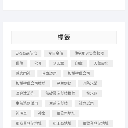
標籤
EAS商品防盜
今日金價
住宅用火災警報器
佛像
佛具
刻印章
印章
天氣變化
感應門神
時事議題
板橋禮儀公司
板橋禮儀公司推薦
民生頭條
消防水帶
清爽沐浴乳
無矽靈洗髮精推薦
熱水器
生薑洗頭試用
生薑洗髮精
社群話題
神明桌
神桌
租公司地址
租商業登記地址
租工商地址
租營業登記地址