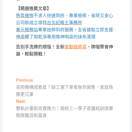
【精選推薦文章】
熱泵維修
不求人快速到府、專業檢修、省時又安心
公司新成立尋找
台北記帳士事務所
東元服務站
專業技師到府服務，全省據點立即支援
神桌
髒了用乾淨專用擦神明桌的抹布清理
告別手洗牌的煩惱！全新
電動麻將桌
，牌咖聚會神
器，輕鬆開戰！
文
Previous
Previous
post:
長照機構成救星？缺工潮下業者無奈拋售，家庭負
章
擔更沉重
導
Next
Next
覽
post:
雙軌計畫助攻實務力！兩校三一學子喜獲結訓證書
開啟職涯新篇章