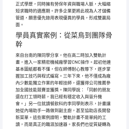
正式學歷，同時擁有勞保年資與職場人脈，大幅縮
短求職時的適應期。許多企業更將此視為人才儲備
管道，願意優先錄用表現優異的學員，形成雙贏局
面。
學員真實案例：從菜鳥到團隊骨
幹
來自台南的陳同學分享，他在高二時加入雙軌計
畫，進入一家精密機械廠學習CNC操作。起初他連
基本圖紙都看不懂，但在師傅耐心教導下，逐步掌
握加工技巧與程式編寫。三年下來，他不僅成為廠
內少數能獨立作業的年輕技師，還獲得公司推薦參
加全國技能競賽並獲獎。陳同學說：「同齡的朋友
還在打工領時薪，我已經有穩定收入與晉升機
會。」另一位就讀餐飲科的李同學則表示，計畫讓
她從內場助手一路做到副主廚，甚至協助店長開發
新菜單。這些案例證明，雙軌計畫不是單純的工
讀，而是真正的職涯加速器。家長們也從質疑轉為