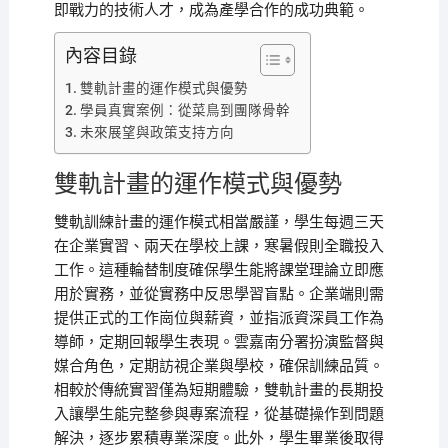
即戰力的技術人才，成為產學合作的成功典範。
內容目錄
雙軌計畫的運作模式與優勢
學員真實案例：從菜鳥到團隊骨幹
未來展望與政策支持方向
雙軌計畫的運作模式與優勢
雙軌訓練計畫的運作模式相當嚴謹，學生每週三天
在企業實習、兩天在學校上課，寒暑假則全職投入
工作。這種輪替制度確保學生能將課堂理論立即應
用於實務，並從實務中反思學習盲點。企業端則需
提供正式的工作崗位與薪資，並指派資深員工作為
導師，定期回報學生表現。雲嘉南分署扮演監督與
媒合角色，定期訪視企業與學校，確保訓練品質。
相較於傳統實習僅為短期體驗，雙軌計畫的長期投
入讓學生能完整參與專案流程，從基礎操作到問題
解決，逐步累積專業深度。此外，學生畢業後取得