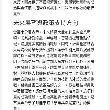
支持，因為孩子不僅經濟獨立，更展現出超齡的成
熟與責任感。這些真實故事，正是計畫成效的最佳
見證。
未來展望與政策支持方向
雲嘉南分署表示，未來將擴大雙軌計畫的產業範
疇，尤其針對綠能、半導體、智慧機械等重點領
域，增加更多高階技術職缺。同時，計畫也將結合
大專院校的學分抵免機制，讓學生能更靈活規劃修
課時程。政府方面則考慮提高參與企業的稅務誘
因，鼓勵更多中小企業加入育才行列。此外，分署
正開發線上媒合平台，讓學生與企業能更快速配
對，並透過大數據追蹤學員職涯發展，作為調整訓
練內容的依據。面對少子化與技術人才荒的雙重挑
戰，雙軌計畫已被視為解方之一，從基層技術員到
中階管理職，逐步建構完整的人才培育鏈。這項計
畫的成功經驗，也正被其他縣市分署參考引進，期
望讓全台學子都能享有「學業與職場兼顧」的機
會。