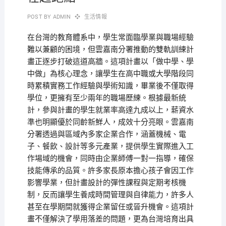
POST BY
ADMIN
生活情報
在台灣的教育體系中，學生常面臨學業與職場經驗
難以兼顧的困境，但雲嘉南分署推動的雙軌訓練計
畫正逐步打破這道高牆。這項計畫以「做中學、學
中做」為核心理念，讓學生在高中職或大學階段同
時累積實務工作經驗與學術知識，畢業後不僅取得
學位，更擁有至少兩年的職場歷練。根據最新統
計，參與計畫的學生就業率高達九成以上，薪資水
準也明顯優於同齡新鮮人，成效十分亮眼。雲嘉南
分署透過與區域內多家企業合作，涵蓋機械、電
子、餐飲、設計等多元產業，提供學生實際進入工
作場域的機會，同時由企業師傅一對一指導，確保
技能傳承的品質。許多家長原本擔心孩子會因工作
影響學業，但計畫設計的彈性課程與定期考核機
制，反而讓學生養成時間管理與自律能力，許多人
甚至在學期間就獲得企業留任或晉升機會。這項計
畫不僅解決了學用落差的問題，更為台灣培育出具