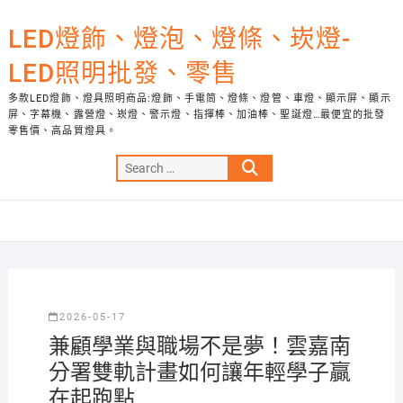
Skip
to
LED燈飾、燈泡、燈條、崁燈-
content
LED照明批發、零售
多款LED燈飾、燈具照明商品:燈飾、手電筒、燈條、燈管、車燈、顯示屏、顯示
屏、字幕機、露營燈、崁燈、警示燈、指揮棒、加油棒、聖誕燈…最便宜的批發
零售價、高品質燈具。
Search
…
2026-05-17
兼顧學業與職場不是夢！雲嘉南
分署雙軌計畫如何讓年輕學子贏
在起跑點