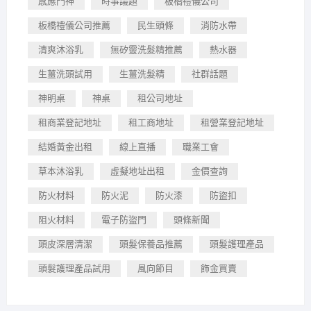
感應門神
時事議題
板橋禮儀公司
板橋禮儀公司推薦
民生頭條
消防水帶
清爽沐浴乳
無矽靈洗髮精推薦
熱水器
生薑洗頭試用
生薑洗髮精
社群話題
神明桌
神桌
租公司地址
租商業登記地址
租工商地址
租營業登記地址
結婚黃金出租
線上直播
職業工會
草本沐浴乳
虛擬地址出租
金價查詢
防火材料
防火泥
防火漆
防盜扣
阻火材料
電子防盜門
頭條新聞
頭皮深層清潔
頭髮保養品推薦
頭髮護理產品
頭髮護理產品試用
風向節目
飾金買賣