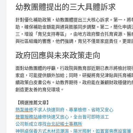
幼教團體提出的三大具體訴求
針對優化補助政策，幼教團體提出三大核心訴求。第一，將每
助，確保補助金額能與通貨膨脹同步調整。第二，簡化申請
三，增設「育兒支持專區」，由地方政府整合托育資源、醫
與社區組織的響應，他們強調，育兒不僅是家庭責任，更是
政府回應與未來政策走向
面對幼教團體的呼籲，行政院與教育部近期已表示將檢討現
家庭，可能提供額外加給；同時，研擬將育兒津貼與托育補
續政策白皮書公布。幼教界期待，政府能在兼顧財政穩健的
創造更友善的育兒環境。
【精選推薦文章】
熱泵維修
不求人快速到府、專業檢修、省時又安心
聲寶服務站
維修快速又放心，全台皆可即時派工
公司新成立尋找
台北記帳士事務所
神明桌
保養方式木材忌潮濕、陽光照射，如置窗旁應設窗簾