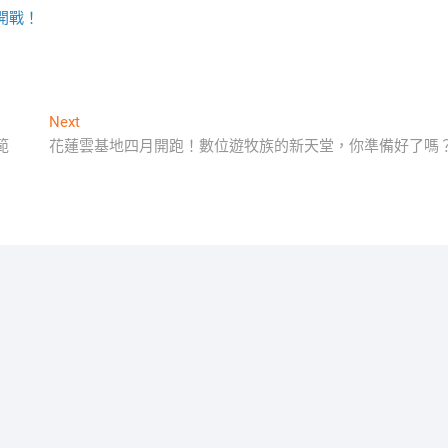
開戰！
Next
Next
post:
範
花蓮雲基地四月開跑！數位遊牧族的新天堂，你準備好了嗎