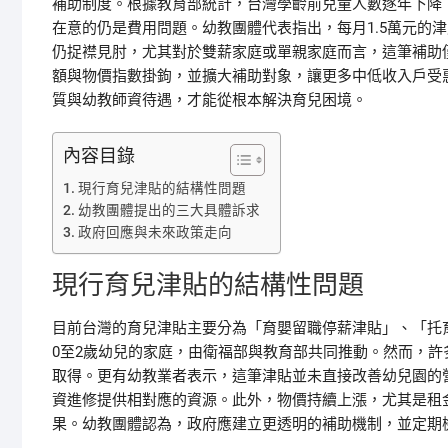
補助制度。根據教育部統計，台灣學齡前兒童人數逐年下降
在意的仍是費用問題。幼教團體代表指出，每月1.5萬元的
仍捉襟見肘，尤其對於雙薪家庭或單親家庭而言，這筆補助
額與物價指數掛鉤，並擴大補助對象，讓更多中低收入戶受
質與幼教師資待遇，才能從根本解決育兒困境。
內容目錄
現行育兒津貼的結構性問題
幼教團體提出的三大具體訴求
政府回應與未來政策走向
現行育兒津貼的結構性問題
目前台灣的育兒津貼主要分為「育嬰留職停薪津貼」、「托育
0至2歲幼兒的家庭，由衛福部與教育部共同推動。然而，
取得。更有幼教業者表示，這筆津貼並未直接改善幼兒園的
資進修提供相對應的資源。此外，物價持續上漲，尤其是租
果。幼教團體認為，政府應建立更透明的補助機制，並定期