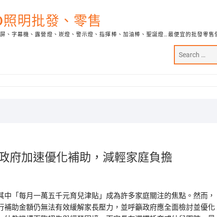
ED照明批發、零售
示屏、字幕機、露營燈、崁燈、警示燈、指揮棒、加油棒、聖誕燈…最便宜的批發零售
籲政府加速優化補助，減輕家庭負擔
其中「每月一萬五千元育兒津貼」成為許多家庭關注的焦點。然而，
行補助金額仍無法有效緩解家長壓力，並呼籲政府應全面檢討並優化