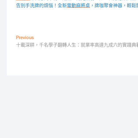
告別手洗牌的煩惱！全新
電動麻將桌
，牌咖聚會神器，輕鬆
文
Previous
Previous
post:
十載深耕，千名學子翻轉人生：就業率高達九成六的實踐典
章
導
覽