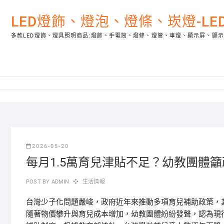
Skip
to
LED燈飾、燈泡、燈條、崁燈-L
content
多款LED燈飾、燈具照明商品:燈飾、手電筒、燈條、燈管、車燈、顯示屏、顯
2026-05-20
每月1.5萬育兒津貼不足？幼教團體
POST BY
ADMIN
生活情報
台灣少子化問題嚴峻，政府近年來推動多項育兒補助政策，
隨著物價攀升與育兒成本增加，幼教團體紛紛發聲，認為現