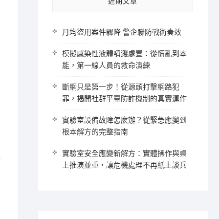
近期文章
庭
月均盜用案件驟降 警企聯防戰術奏效
模擬感染性液體噴濺處置：從慌亂到本
能，第一線人員的救命演練
斷網只是第一步！從源頭打擊網路犯
罪，揭開社群平臺防詐機制的真實運作
實驗室設備故障怎麼辦？從緊急應變到
根本解方的完整指南
實驗室安全應變新解方：實體操作與桌
對
上推演並重，讓危機處理不再紙上談兵