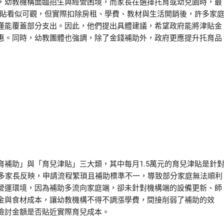
，幼教機構面臨招生與經營困境，而家長在選擇托育或幼兒園時，最
津貼看似可觀，但實際扣除房租、學費、教材與生活開銷後，許多家
僅能覆蓋部分支出。因此，他們提出具體建議，希望政府能將津貼金
惠。同時，幼教團體也強調，除了金錢補助外，政府更應提升托育品
補助」與「育兒津貼」三大類，其中每月1.5萬元的育兒津貼是針
許多家長反映，申請流程繁瑣且補助標準不一，導致部分家庭無法順利
營運環境，因為補助多流向家庭端，卻未針對機構端的設備更新、師
金與食材成本，讓幼教機構不得不調漲學費，間接削弱了補助的效
檢討金額是否貼近實際育兒成本。