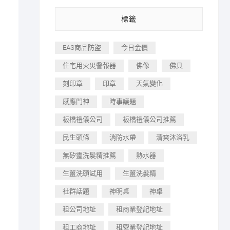
標籤
EAS商品防盜
今日金價
住宅用火災警報器
佛像
佛具
刻印章
印章
天氣變化
感應門神
時事議題
板橋禮儀公司
板橋禮儀公司推薦
民生頭條
消防水帶
清爽沐浴乳
無矽靈洗髮精推薦
熱水器
生薑洗頭試用
生薑洗髮精
社群話題
神明桌
神桌
租公司地址
租商業登記地址
租工商地址
租營業登記地址