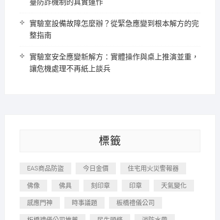
臺防詐機制的真實運作
實驗室設備故障怎麼辦？從緊急應變到根本解方的完
整指南
實驗室安全應變新解方：實體操作與桌上推演並重，
讓危機處理不再紙上談兵
標籤
EAS商品防盜
今日金價
住宅用火災警報器
佛像
佛具
刻印章
印章
天氣變化
感應門神
時事議題
板橋禮儀公司
板橋禮儀公司推薦
民生頭條
消防水帶