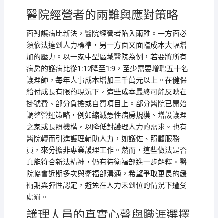
醫院經營者的兩難與應對策略
面對護病比新法，醫院經營者陷入兩難。一方面必
須依法達到人力標準，另一方面又面臨成本大幅增
加的壓力。以一家中型區域醫院為例，若要將所有
病房的護病比從1:12降至1:9，至少需要增聘五十名
護理師，每年人事成本增加三千萬元以上。在健保
給付成長有限的現況下，這些成本最終可能反映在
掛號費、部分負擔或自費項目上。部分醫院已開始
調整營運策略，例如縮減急性病房規模、增設護理
之家或長照機構，以降低對護理人力的需求。也有
醫院轉而引進護理輔助人力，如護佐、照顧服務
員，來分擔非專業護理工作。然而，這些做法是否
真能符合新法精神，仍有待衛福部進一步解釋。醫
院協會近期多次與衛福部溝通，希望爭取更長的緩
衝期與彈性認定，避免在人力未到位的情況下遭受
處罰。
護理人員的真實心聲與職涯選擇