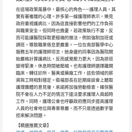
在這場政策風暴中，最核心的角色——護理人員，其
實有著複雜的心理。許多第一線護理師表示，樂見
政府重視護病比，因為這直接影響他們的工作負荷
與職業安全。但同時也擔憂，若政策執行不當，反
而可能讓醫院採取更極端的做法，例如強制加班或
調班，導致職業倦怠更嚴重。一位在南部醫學中心
服務五年的護理師坦言，她身邊的同事因為醫院開
始嚴格計算護病比，反而感覺壓力更大，因為排班
變得緊湊，休息時間被壓縮。也有護理師選擇離開
臨床，轉往診所、醫美或藥廠工作，這些領域的薪
資與工時相對穩定。衛福部長在近期座談會上聽取
護理團體的意見後，承諾將加強勞動檢查，確保醫
院不會在人力不足的情況下違法要求護理人員超時
工作。同時，護理公會也呼籲政府應同步提高護理
人員的社會地位與專業尊嚴，而不只是透過數字管
控來解決問題。
【精選推薦文章】