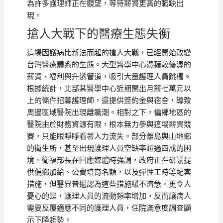
為許多護理師正在觀望，等待薪資更高的職缺出
現。
搶人大戰下的醫療生態失衡
這場因護病比新法而起的搶人大戰，已經開始改變
台灣醫療體系的生態。大型醫學中心憑藉較優渥的
薪資、福利與升遷管道，吸引大量護理人員跳槽。
根據統計，北部某醫學中心近期開出月薪七萬元以
上的條件招募護理師，還提供簽約金與宿舍，導致
周邊區域醫院出現離職潮。相對之下，偏鄉地區的
醫院由於財務資源有限，根本無力參與這場薪資競
賽，只能眼睜睜看著人力流失。部分離島與山地鄉
的衛生所，甚至出現護理人員空缺率超過四成的困
境。衛福部長在回應媒體時強調，政府正在研議提
供偏鄉加給、公費培育名額，以及彈性工時等配套
措施，但醫界普遍認為這些措施緩不濟急。更令人
憂心的是，護理人員的流動頻率增加，反而讓病人
需要反覆適應不同的護理人員，住院滿意度調查顯
示下降趨勢。