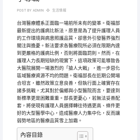
POST BY
ADMIN
生活情報
台灣醫療體系正面臨一場前所未有的變革。衛福部
最新提出的護病比新法，原意是為了提升護理人員
的工作環境與病患照護品質，卻意外引發醫界強烈
關注與擔憂。新法要求各醫療院所必須在限期內達
到更嚴格的護病比例，否則將面臨罰則。然而，在
護理人力長期短缺的現實下，這項政策可能導致各
大醫院展開一場激烈的「搶人大戰」，進一步惡化
區域醫療資源不均的問題。衛福部長在近期公開場
合坦言，雖然政策立意良善，但執行面上確實存在
諸多挑戰，尤其對於偏鄉與小型醫院而言，要達到
新標準更是困難重重。部長更憂心，若無法妥善配
套，將使現有護理人員選擇轉往待遇更高、條件更
好的大型醫學中心，造成醫療人力集中化，反而讓
弱勢地區的醫療品質雪上加霜。
內容目錄