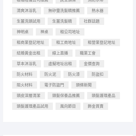
清爽沐浴乳
無矽靈洗髮精推薦
熱水器
生薑洗頭試用
生薑洗髮精
社群話題
神明桌
神桌
租公司地址
租商業登記地址
租工商地址
租營業登記地址
結婚黃金出租
線上直播
職業工會
草本沐浴乳
虛擬地址出租
金價查詢
防火材料
防火泥
防火漆
防盜扣
阻火材料
電子防盜門
頭條新聞
頭皮深層清潔
頭髮保養品推薦
頭髮護理產品
頭髮護理產品試用
風向節目
飾金買賣