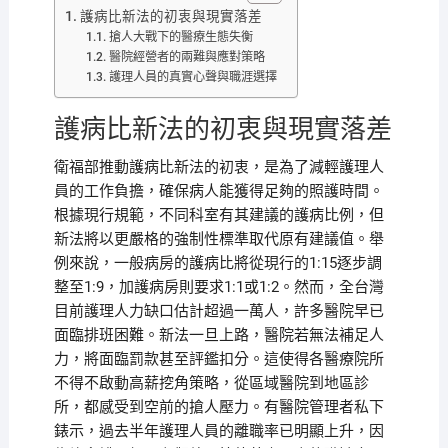
護病比新法的初衷與現實落差
搶人大戰下的醫療生態失衡
醫院經營者的兩難與應對策略
護理人員的真實心聲與職涯選擇
護病比新法的初衷與現實落差
衛福部推動護病比新法的初衷，是為了減輕護理人
員的工作負擔，確保病人能獲得足夠的照護時間。
根據現行規範，不同科室有其建議的護病比例，但
新法將以更嚴格的強制性標準取代原有建議值。舉
例來說，一般病房的護病比將從現行的1:15逐步調
整至1:9，加護病房則要求1:1或1:2。然而，全台灣
目前護理人力缺口估計超過一萬人，許多醫院早已
面臨排班困難。新法一旦上路，醫院若無法補足人
力，將面臨罰款甚至評鑑扣分。這使得各醫療院所
不得不啟動高薪挖角策略，從區域醫院到地區診
所，都感受到空前的搶人壓力。有醫院管理者私下
錶示，過去半年護理人員的離職率已明顯上升，因