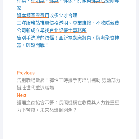
神桌、
神明桌
、
佛具
、佛像、訂做與
佛具店
整修專
家
資本額簽證費用
收多少才合理
三洋服務站
推薦價格透明、專業維修、不收隱藏費
公司新成立尋找
台北記帳士事務所
告別手洗牌的煩惱！全新
電動麻將桌
，牌咖聚會神
器，輕鬆開戰！
文
Previous
Previous
post:
告別職場斷層！彈性工時攜手再培訓補助 勞動部力
章
挺壯世代重返職場
導
Next
Next
覽
post:
護理之家協會示警：長照機構在收費與人力雙重壓
力下苦撐，未來恐爆倒閉潮？