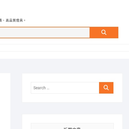
價、高品質燈具。
Search
…
Search
…