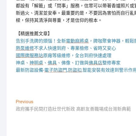
都設有「解籤」或「問事」服務，信眾可以帶著香爐照片或
新過火、清潔並安奉。最重要的是，不要因為害怕而自行亂
樑，保持其清淨與尊重，才是信仰的根本。
【精選推薦文章】
告別手洗牌的煩惱！全新
電動麻將桌
，牌咖聚會神器，輕鬆
熱泵維修
不求人快速到府、專業檢修、省時又安心
國際牌服務站
原廠等級維修，全台到府快速處理
神桌、
神明桌
、
佛具
、佛像、訂做與
佛具店
整修專家
最新防盜設備-
電子防盜門
,
防盜扣
,智能安裝有效達到警示作
文
Previous
Previous
post:
政府攜手民間打造壯世代新政 高齡友善職場成台灣新典範
章
導
覽