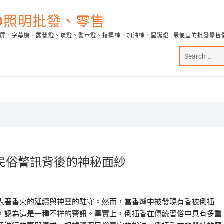
ED照明批發、零售
示屏、字幕機、露營燈、崁燈、警示燈、指揮棒、加油棒、聖誕燈…最便宜的批發零售
民俗警訊背後的神秘面紗
表著香火的延續與神靈的駐守。然而，當香爐中被發現有香被倒插
，認為這是一種不祥的警訊。事實上，倒插香在傳統習俗中具有多重