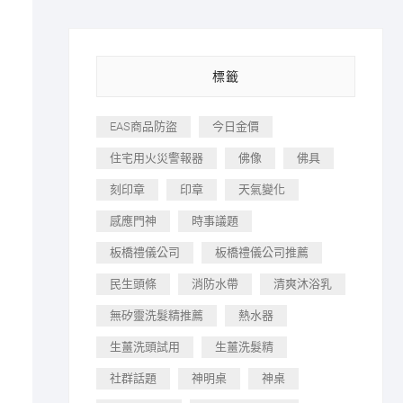
標籤
EAS商品防盜
今日金價
住宅用火災警報器
佛像
佛具
刻印章
印章
天氣變化
感應門神
時事議題
板橋禮儀公司
板橋禮儀公司推薦
民生頭條
消防水帶
清爽沐浴乳
無矽靈洗髮精推薦
熱水器
生薑洗頭試用
生薑洗髮精
社群話題
神明桌
神桌