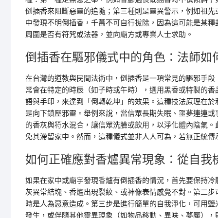
倒插香來阻斷惡靈的追隨；第三種則是靈異警示，例如祖先
中發現不明倒插香，千萬不可自行拔除，因為這可能是某種
周圍是否有符咒或法器，並向廟方或專業人士求助。
倒插香在驅邪儀式中的角色：法師如
在台灣的道教與民間法術中，倒插香是一項常見的驅邪手段
常會在特定的時辰（如子時或午時），選用黑香或特製的香
語與手印，來達到「倒轉乾坤」的效果。這種技法原理在於
是向下鎮壓邪靈。舉例來說，當信眾長期失眠、噩夢連連或
的香灰與符水混合，讓信眾洗臉或飲用，以淨化體內陰氣。
免其滯留家中。然而，這種儀式並非人人可為，若無正統傳
如何正確應對香爐異常現象：從自我
如果在家中或廟宇發現香爐有倒插香的情況，首先要保持冷
灰異常結塊、香爐出現裂紋、或神像表情感覺不對。第二步
時是人為惡意造成。第三步是進行簡單的自我淨化，可用鹽
發生，或伴隨其他靈異現象（如物品移動、異味、夢魘），