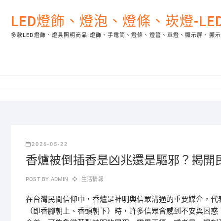
Skip
to
LED燈飾、燈泡、燈條、崁燈-L
content
多款LED燈飾、燈具照明商品:燈飾、手電筒、燈條、燈管、車燈、顯示屏、顯
2026-05-22
香爐被倒插香是凶兆還是驅邪？揭開
POST BY
ADMIN
生活情報
在台灣民間信仰中，香爐是神明與信眾溝通的重要媒介，代
（即香腳朝上、香頭朝下）時，許多信眾會感到不安與困惑