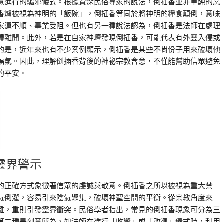
意進行的驅邪儀式。根據資深民俗專家的說法，倒插香並非單純的惡
香爐被視為神明的「飯碗」，倒插香等同於將神明的糧食顛倒，意味
家運不順、事業受阻。但也有另一種說法認為，倒插香是法師在處理
體離開。此外，若是在自家神壇發現倒插香，可能代表有外靈入侵或
的是，近年來也有不少案例顯示，倒插香是某些不肖份子用來破壞他
福氣。因此，理解倒插香背後的神祕宗教含意，不僅能幫助信眾避免
的平安。
靈界警示
的正確方式象徵著信眾的虔誠與敬意。倒插香之所以被視為重大禁
氣倒灌，容易引來陰氣聚集，破壞神聖空間的平衡。從宗教角度來
離，重則引發靈界衝突。民俗學者指出，常見的倒插香現象可分為三
第二種是刻意所為，如法師在進行「收驚」或「改運」儀式時，利用