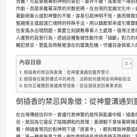
含義，可能象徵著對神明的冒犯、靈界干擾，或者是一場刻
作劇，而是承載著深厚的宗教密碼。在台灣的宮廟文化中，
著斷絕香火或對神靈的不敬，容易引起神明不悅，進而導致
冤親債主或超渡亡魂時的特殊手法，用以鎮壓邪祟或引導靈
住家風水出現問題，需要立刻請教專業人士處理。值得注意
人運勢的惡意行為，透過這種象徵性動作來「插斷」對方的
觸犯禁忌，更能及時察覺潛在的靈異危機，守護自身與家人
內容目錄
倒插香的禁忌與象徵：從神靈溝通到靈界警示
倒插香在驅邪儀式中的角色：法師如何運用這項神秘技法
如何正確應對香爐異常現象：從自我檢測到專業求助
倒插香的禁忌與象徵：從神靈溝通到
在台灣傳統信仰中，香爐代表神靈的居所與能量中樞，插香
忌，是因為它違反了陰陽調和的原理：香頭朝下意味著將陽
看，倒插香等同於對神明下達「逐客令」，輕則導致神靈遠
種：第一種是無意之舉，例如香腳過長或插香時不慎傾斜；