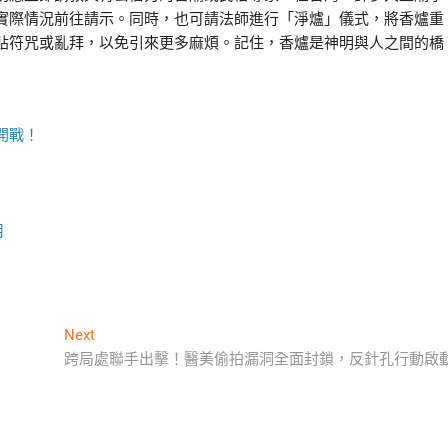
實際情況前往請示。同時，也可請法師進行「淨爐」儀式，將香爐重
貼符咒或亂拜，以免引來更多麻煩。記住，香爐是神明與人之間的橋
開戰！
用
Next
Next
post:
跨局處聯手出擊！醫美偷拍漏洞全面封鎖，反針孔行動啟