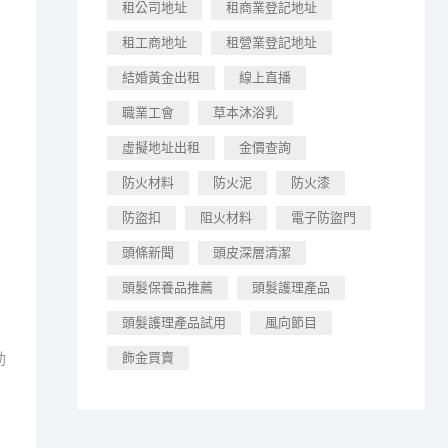
租公司地址
租商業登記地址
租工商地址
租營業登記地址
結婚黃金出租
線上直播
職業工會
草本沐浴乳
虛擬地址出租
金價查詢
防火材料
防火泥
防火漆
防盜扣
阻火材料
電子防盜門
頭條新聞
頭皮深層清潔
頭髮保養品推薦
頭髮護理產品
頭髮護理產品試用
風向節目
動
飾金買賣