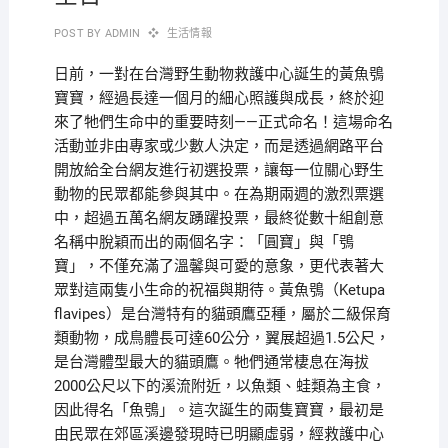
POST BY
ADMIN
生活情報
日前，一對在台灣野生動物救護中心誕生的黃魚鴞
寶寶，經過長達一個月的細心照護與成長，終於迎
來了牠們生命中的重要時刻——正式命名！這場命名
活動並非由專家或少數人決定，而是透過網路平台
開放給全台網友進行初選投票，讓每一位關心野生
動物的民眾都能參與其中。在為期兩週的激烈票選
中，超過五萬名網友踴躍投票，最終從數十組創意
名稱中脫穎而出的兩個名字：「圓寶」與「鴞
寶」，不僅充滿了溫馨與可愛的意象，更代表著大
眾對這兩隻小生命的祝福與期待。黃魚鴞（Ketupa
flavipes）是台灣特有的貓頭鷹亞種，屬於二級保育
類動物，成鳥體長可達60公分，翼展超過1.5公尺，
是台灣體型最大的貓頭鷹。牠們通常棲息在海拔
2000公尺以下的溪流附近，以魚類、蛙類為主食，
因此得名「魚鴞」。這次誕生的兩隻寶寶，最初是
由民眾在郊區溪邊發現時已明顯虛弱，經救護中心