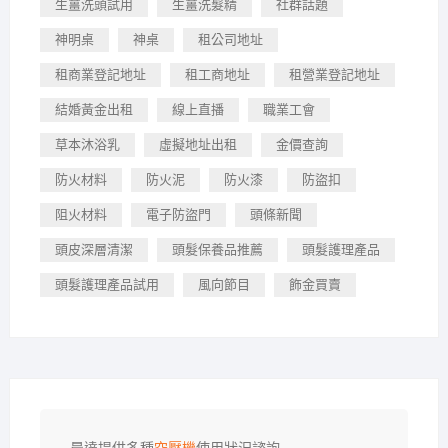
生薑洗頭試用
生薑洗髮精
社群話題
神明桌
神桌
租公司地址
租商業登記地址
租工商地址
租營業登記地址
結婚黃金出租
線上直播
職業工會
草本沐浴乳
虛擬地址出租
金價查詢
防火材料
防火泥
防火漆
防盜扣
阻火材料
電子防盜門
頭條新聞
頭皮深層清潔
頭髮保養品推薦
頭髮護理產品
頭髮護理產品試用
風向節目
飾金買賣