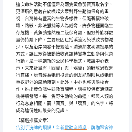
這次命名活動不僅僅是為兩隻黃魚鴞寶寶取名字，
更深層的意義在於喚起大眾對野生動物保育的重
視。台灣擁有豐富的生物多樣性，但隨著棲地破
壞、路殺、非法獵捕等人為威脅，許多物種面臨生
存危機。黃魚鴞雖然是二級保育類，但野外族群數
量仍持續下降，主要原因包括溪流污染導致食物減
少，以及沿岸開發干擾繁殖。透過網友初選投票的
方式，讓民眾從被動接收資訊轉變為主動參與保育
行動，是一種創新的公民科學模式。救護中心表
示，未來計畫將「圓寶」與「鴞寶」的野放過程進
行直播，讓曾經為牠們投票的網友能親眼見證牠們
重返野外的感動時刻。此外，中心也將與學校合
作，推出黃魚鴞生態教育課程，讓這股保育浪潮能
夠持續發酵。每一隻野生動物的命運，都與人類的
行為息息相關，而「圓寶」與「鴞寶」的名字，將
成為這份連結最美的見證。
【精選推薦文章】
告別手洗牌的煩惱！全新
電動麻將桌
，牌咖聚會神