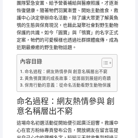
團隊緊急安置、給予營養補給與醫療照護，才逐漸
恢復健康。隨著牠們羽翼漸豐、開始主動進食，救
護中心決定舉辦命名活動，除了讓大眾更了解黃魚
鴞的生態與保育現況，也藉此凝聚社會對野生動物
保護的共識。如今「圓寶」與「鴞寶」的名字正式
定案，牠們的可愛模樣也透過社群媒體瘋傳，成為
近期最療癒的野生動物話題。
內容目錄
命名過程：網友熱情參與 創意名稱層出不窮
黃魚鴞寶寶的成長故事：從孱弱到展翅的奇蹟
保育行動的意義：從命名活動看野生動物保護
命名過程：網友熱情參與 創
意名稱層出不窮
這場命名初選活動從開始便引起廣泛迴響。救護中
心在官方粉絲專頁發布公告，開放網友在留言區提
出自己心中的理想名字，短短三天就收集到超過三