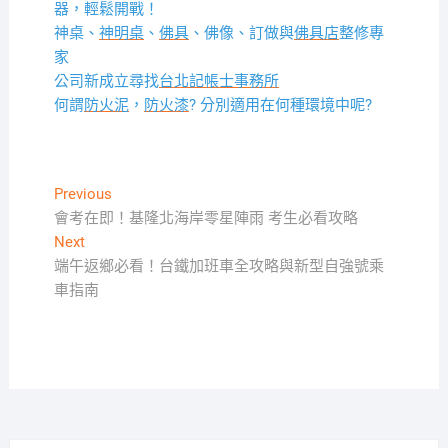
器，輕鬆開戰！
神桌、
神明桌
、
佛具
、佛像、訂做與
佛具店
整修專
家
公司新成立尋找
台北記帳士事務所
何謂
防火泥
，
防火漆
? 分別適用在何種環境中呢?
文
Previous
Previous
post:
會考在即！基隆北海岸零星陣雨 考生必看攻略
章
Next
Next
導
post:
端午返鄉必看！台鐵加班車全攻略與新型自強號乘
覽
車指南