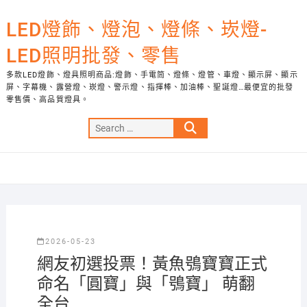
Skip
to
LED燈飾、燈泡、燈條、崁燈-
content
LED照明批發、零售
多款LED燈飾、燈具照明商品:燈飾、手電筒、燈條、燈管、車燈、顯示屏、顯示
屏、字幕機、露營燈、崁燈、警示燈、指揮棒、加油棒、聖誕燈…最便宜的批發
零售價、高品質燈具。
Search
…
2026-05-23
網友初選投票！黃魚鴞寶寶正式
命名「圓寶」與「鴞寶」 萌翻
全台