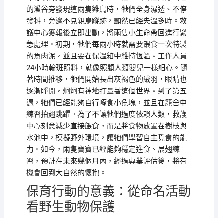
的溪谷旁發現這兩隻雛鳥時，牠們全身濕透、不停
發抖，旁邊不見親鳥蹤跡，顯然已經失溫多時。救
護中心獲報後立即出動，將兩隻小生命帶回進行緊
急處理。初期，牠們每兩小時就需要餵食一次特製
的魚肉泥，並且要在保溫箱中維持恆溫。工作人員
24小時輪班照料，就像照顧人類嬰兒一樣細心。隨
著時間推移，牠們開始長出灰褐色的絨羽，眼睛也
逐漸睜開，炯炯有神地打量著這個世界。到了第五
週，牠們已經能夠自行啄食小魚塊，並且在籠舍中
練習拍翅跳躍。為了不讓牠們過度依賴人類，救護
中心刻意減少直接餵食，而是將食物放置在樹枝與
水池中，模擬野外環境，讓牠們學習自主覓食的能
力。如今，兩隻寶寶已經能夠穩定進食、展翅練
習，預計在未來幾個月內，經過專業評估後，將有
機會回到大自然的懷抱。
保育行動的意義：從命名活動
看野生動物保護