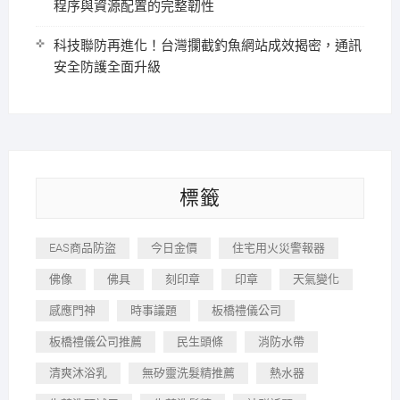
程序與資源配置的完整韌性
科技聯防再進化！台灣攔截釣魚網站成效揭密，通訊
安全防護全面升級
標籤
EAS商品防盜
今日金價
住宅用火災警報器
佛像
佛具
刻印章
印章
天氣變化
感應門神
時事議題
板橋禮儀公司
板橋禮儀公司推薦
民生頭條
消防水帶
清爽沐浴乳
無矽靈洗髮精推薦
熱水器