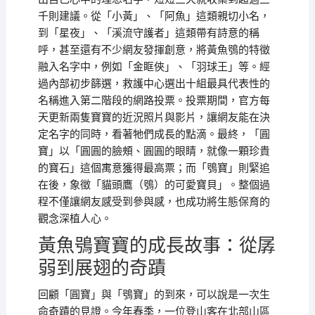
千則建議。從「小黃」、「阿魚」這類親切小名，
到「星夜」、「溪流守護者」這類帶有詩意的稱
呼，甚至還有不少網友發揮創意，將黃魚鴞的特徵
融入名字中，例如「金眶俠」、「羽球王」等。經
過內部初步篩選，救護中心選出十組最具代表性的
名稱進入第二階段的網路投票。投票期間，官方每
天更新兩隻寶寶的近況照片與影片，讓網友能在決
定名字的同時，看著牠們成長的點滴。最終，「圓
寶」以「圓圓的臉頰、圓圓的眼睛，就像一顆珍貴
的寶石」這個寓意獲得最高票；而「鴞寶」則緊追
在後，象徵「貓頭鷹（鴞）的可愛寶貝」。整個過
程不僅讓網友感受到參與感，也成功將生態保育的
觀念深植人心。
黃魚鴞寶寶的成長故事：從孱
弱到展翅的奇蹟
回顧「圓寶」與「鴞寶」的到來，可以說是一次生
命奇蹟的見證。今年春季，一位登山客在北部山區