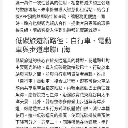
過十萬件一次性餐具的使用，相當於減少約三公噸
的塑膠垃圾。未來計畫導入智慧化租借站，結合手
機APP預約與即時空位查詢，讓服務更便捷。同
時，縣府也與觀光飯店合作，提供客房專屬的環保
餐具組，讓旅客從入住到出遊都能實踐減塑。
低碳旅遊新路徑：自行車、電動
車與步道串聯山海
低碳旅遊的核心在於交通運具的轉型。花蓮縣針對
主要觀光路線，導入低碳電動接駁巴士，行駛於車
站與景點之間，並與自行車租賃業者串聯，推出
「自行車＋電動車」複合式行程。遊客可從火車站
騎乘共享單車至指定站點，再轉乘電動巴士前往鯉
魚潭、慶修院或七星潭，沿途欣賞花東縱谷與太平
洋美景。此外，縣府整修多條登山步道與海岸步
道，鼓勵遊客以步行方式深度體驗自然，減少車輛
使用。這些低碳運具的推廣，使觀光碳排放量預估
下降百分之十五至二十，同時帶動在地導覽、手作