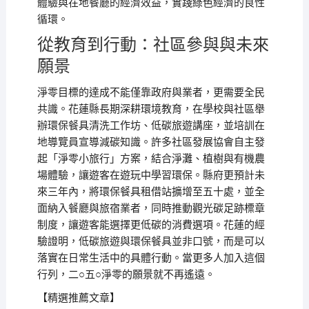
體驗與在地餐廳的經濟效益，實踐綠色經濟的良性
循環。
從教育到行動：社區參與與未來
願景
淨零目標的達成不能僅靠政府與業者，更需要全民
共識。花蓮縣長期深耕環境教育，在學校與社區舉
辦環保餐具清洗工作坊、低碳旅遊講座，並培訓在
地導覽員宣導減碳知識。許多社區發展協會自主發
起「淨零小旅行」方案，結合淨灘、植樹與有機農
場體驗，讓遊客在遊玩中學習環保。縣府更預計未
來三年內，將環保餐具租借站擴增至五十處，並全
面納入餐廳與旅宿業者，同時推動觀光碳足跡標章
制度，讓遊客能選擇更低碳的消費選項。花蓮的經
驗證明，低碳旅遊與環保餐具並非口號，而是可以
落實在日常生活中的具體行動。當更多人加入這個
行列，二○五○淨零的願景就不再遙遠。
【精選推薦文章】