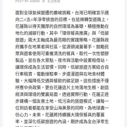
POST BY
ADMIN
生活情報
面對全球氣候變遷的嚴峻挑戰，台灣已明確宣示邁
向二○五○年淨零排放的目標。在這條轉型道路上，
花蓮縣以得天獨厚的自然環境為基礎，積極推動在
地化的減碳行動，其中「環保餐具推廣」與「低碳
旅遊」兩大主軸成為最亮眼的實踐策略。花蓮縣政
府攜手在地業者與社區，從源頭減量著手，鼓勵民
眾與遊客使用可重複清洗的餐具，取代一次性塑膠
製品，並在各大景點、夜市與活動中設置租借站，
讓環保成為生活習慣。同時，低碳旅遊方案結合自
行車租賃、電動接駁車、步道漫遊與在地食材體
驗，大幅降低交通與餐飲的碳足跡。這些措施不僅
呼應中央政策，更在花蓮這片土地落地生根，創造
經濟與環境的雙贏局面。透過實際行動，花蓮正逐
步建構一個友善土地、低污染的旅遊模式，讓每一
位到訪者都能在享受山海美景的同時，為地球盡一
份心力。未來，花蓮將持續擴大環保餐具的覆蓋
率，並深化低碳旅遊的內涵，期許成為全台淨零生