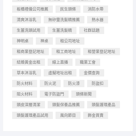
板橋禮儀公司推薦
民生頭條
消防水帶
清爽沐浴乳
無矽靈洗髮精推薦
熱水器
生薑洗頭試用
生薑洗髮精
社群話題
神明桌
神桌
租公司地址
租商業登記地址
租工商地址
租營業登記地址
結婚黃金出租
線上直播
職業工會
草本沐浴乳
虛擬地址出租
金價查詢
防火材料
防火泥
防火漆
防盜扣
阻火材料
電子防盜門
頭條新聞
頭皮深層清潔
頭髮保養品推薦
頭髮護理產品
頭髮護理產品試用
風向節目
飾金買賣