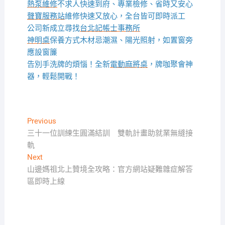
熱泵維修
不求人快速到府、專業檢修、省時又安心
聲寶服務站
維修快速又放心，全台皆可即時派工
公司新成立尋找
台北記帳士事務所
神明桌
保養方式木材忌潮濕、陽光照射，如置窗旁
應設窗簾
告別手洗牌的煩惱！全新
電動麻將桌
，牌咖聚會神
器，輕鬆開戰！
文
Previous
Previous
post:
三十一位訓練生圓滿結訓 雙軌計畫助就業無縫接
章
軌
導
Next
Next
覽
post:
山邊媽祖北上贊境全攻略：官方網站疑難雜症解答
區即時上線