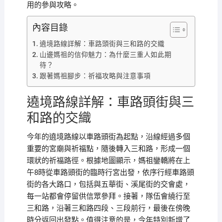
用的參與攻略。
內容目錄
遶境路線詳解：車路頭街與三和路的交織
山邊媽祖的信仰魅力：為什麼三重人如此期
待？
跟著媽祖腳步：祈福攻略與注意事項
遶境路線詳解：車路頭街與三
和路的交織
今年的遶境路線以車路頭街為起點，沿線經過多個
重要的宮廟與祈福點，隨後轉入三和路，形成一個
環狀的祈福路徑。根據地圖顯示，媽祖鑾轎將在上
午8時從車路頭街的臨時行宮出發，依序行經車路頭
街的各大路口，包括與五華街、溪尾街的交會處，
每一站都會停留供信眾參拜。接著，隊伍會繞行至
三和路，沿著三和路四段、三段前行，最後在傍晚
時分返回出發點。值得注意的是，今年特別新增了