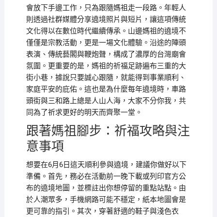
會放下手邊工作，只為跟隨媽祖走一段路。年輕人
則透過社群媒體分享遶境照片與短片，讓這項傳統
文化得以在數位時代繼續傳承。山邊媽祖的遶境不
僅僅是宗教活動，更是一場文化體驗。沿途的陣頭
表演、傳統藝閣與鞭炮聲，構成了濃厚的台灣廟會
氛圍。更重要的是，媽祖的祈福足跡遍布三重的大
街小巷，據說只要誠心跟隨，就能得到事業順利、
家庭平安的庇佑。這也是為什麼每年遶境時，車路
頭街與三和路上總是人山人海，大家不分你我，共
同為了祈求更好的明天而齊聚一堂。
跟著媽祖腳步：祈福攻略與注
意事項
想要在6月6日這天順利參與遶境，建議你做好以下
準備。首先，務必在活動前一晚下載或列印官方公
布的遶境地圖，並標註出你想停留的重點站點。由
於人潮眾多，手機網路可能不穩定，紙本地圖會是
更可靠的指引。其次，穿著舒適的鞋子與淺色衣