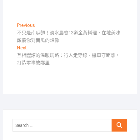
文
Previous
Previous
post:
不只是南瓜麵！淡水農會13道金黃料理，在地美味
章
顛覆你對南瓜的想像
導
Next
Next
覽
post:
互相體諒的溫暖馬路：行人走穿線、機車守距離，
打造零事故鄰里
Search
…