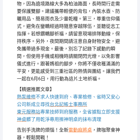
物，因為遶境路線大多為柏油路面，長時間行走需
要保護雙腳。建議攜帶輕便的背包，內裝水壺、防
曬用品、簡易雨衣及少量乾糧。第三，尊重信仰儀
式，避免在鑾轎經過時隨意穿越隊伍，並聽從志工
指揮。若想鑽轎腳祈福，請留意現場排隊動線，保
持秩序。另外，夜間期間請注意自身財物安全，避
免攜帶過多現金。最後，別忘了記錄下感動的瞬
間，但使用手機或相機時請關閉閃光燈，以免影響
儀式進行。跟著媽祖的腳步，你將不僅收穫滿滿的
平安，更能感受到三重社區的熱情與團結。讓我們
一起在6月6日，用行動為這片土地祈福。
【精選推薦文章】
熱泵維修
不求人快速到府、專業檢修、省時又安心
公司新成立尋找
台北記帳士事務所
東元服務站
專業技師到府服務，全省據點立即支援
神桌
髒了用乾淨專用擦神明桌的抹布清理
告別手洗牌的煩惱！全新
電動麻將桌
，牌咖聚會神
器，輕鬆開戰！