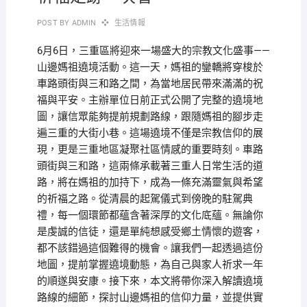
POST BY
ADMIN
生活情報
6月6日，三重區將迎來一場盛大的宗教文化盛事——
山邊媽祖遶境活動。這一天，媽祖的鑾轎將穿梭於
車路頭街與三和路之間，為當地居民帶來滿滿的祝
福與平安。主辦單位日前正式公開了完整的遶境地
圖，讓信眾能夠提前規劃路線，跟隨媽祖的腳步走
遍三重的大街小巷。這場遶境不僅是宗教信仰的展
現，更是三重地區凝聚社區情感的重要時刻。車路
頭街與三和路，這兩條承載著三重人日常生活的道
路，將在媽祖的加持下，成為一條充滿靈氣與希望
的祈福之路。從清晨的起駕儀式到傍晚的駐駕典
禮，每一個環節都蘊含著深厚的文化底蘊。無論你
是虔誠的信徒，還是單純想感受鄉土情懷的遊客，
都不該錯過這個難得的機會。讓我們一起透過這份
地圖，提前掌握遶境動態，為自己與家人祈求一年
的順遂與安康。接下來，本文將帶你深入解讀遶境
路線的細節，探討山邊媽祖的信仰力量，並提供實