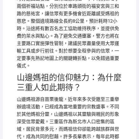
兩個祈福站點，分別位於車路頭街的福安宮與三和
路的慈祐宮，讓信眾有更多機會近距離感受媽祖的
慈悲。整個遶境路線全長約8公里，預計耗時12小
時。沿途將有數百名志工協助維持秩序，並提供免
費的茶水與點心。為了避免交通壅塞，警方也將在
主要路口實施彈性管制，建議民眾盡量使用大眾運
輸工具或步行前往。對於想要全程參與的信眾，一
定要事先熟記地圖上的關鍵轉折點，以免錯過重要
儀式。
山邊媽祖的信仰魅力：為什麼
三重人如此期待？
山邊媽祖源自苗栗後龍，近年來多次受邀至三重舉
辦遶境活動，已經成為當地重要的宗教盛事。不同
於其他媽祖分靈，山邊媽祖以其靈驗與親民的形象
深受信眾愛戴。三重區作為新北市人口密集的區
域，居民背景多元，而媽祖信仰卻能跨越族群與世
代，成為共同的慰藉。許多長輩表示，每年此時都