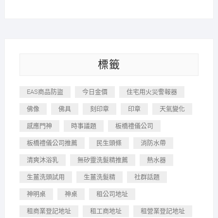
標籤
EAS商品防盜
今日金價
住宅用火災警報器
佛像
佛具
刻印章
印章
天氣變化
感應門神
時事議題
板橋禮儀公司
板橋禮儀公司推薦
民生頭條
消防水帶
清爽沐浴乳
無矽靈洗髮精推薦
熱水器
生薑洗頭試用
生薑洗髮精
社群話題
神明桌
神桌
租公司地址
租商業登記地址
租工商地址
租營業登記地址