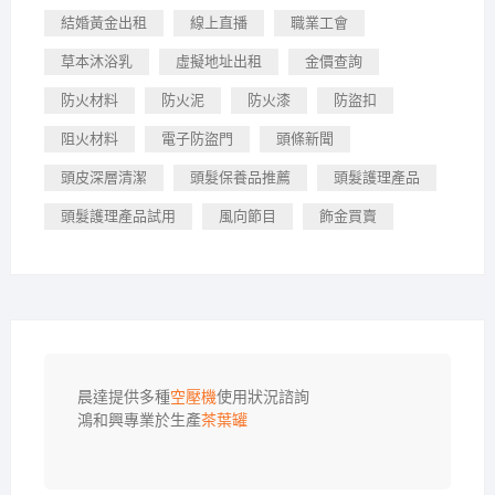
結婚黃金出租
線上直播
職業工會
草本沐浴乳
虛擬地址出租
金價查詢
防火材料
防火泥
防火漆
防盜扣
阻火材料
電子防盜門
頭條新聞
頭皮深層清潔
頭髮保養品推薦
頭髮護理產品
頭髮護理產品試用
風向節目
飾金買賣
晨達提供多種
空壓機
使用狀況諮詢

鴻和興專業於生產
茶葉罐