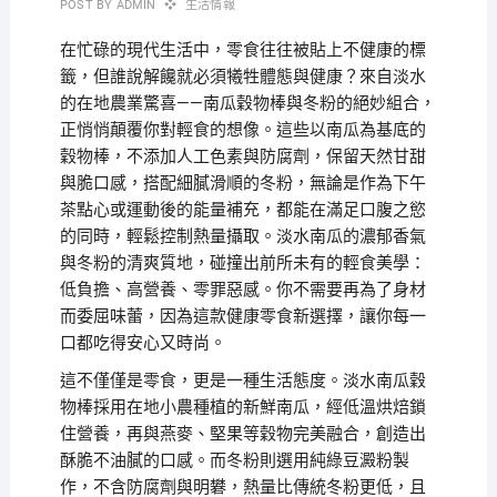
POST BY
ADMIN
生活情報
在忙碌的現代生活中，零食往往被貼上不健康的標
籤，但誰說解饞就必須犧牲體態與健康？來自淡水
的在地農業驚喜——南瓜穀物棒與冬粉的絕妙組合，
正悄悄顛覆你對輕食的想像。這些以南瓜為基底的
穀物棒，不添加人工色素與防腐劑，保留天然甘甜
與脆口感，搭配細膩滑順的冬粉，無論是作為下午
茶點心或運動後的能量補充，都能在滿足口腹之慾
的同時，輕鬆控制熱量攝取。淡水南瓜的濃郁香氣
與冬粉的清爽質地，碰撞出前所未有的輕食美學：
低負擔、高營養、零罪惡感。你不需要再為了身材
而委屈味蕾，因為這款健康零食新選擇，讓你每一
口都吃得安心又時尚。
這不僅僅是零食，更是一種生活態度。淡水南瓜穀
物棒採用在地小農種植的新鮮南瓜，經低溫烘焙鎖
住營養，再與燕麥、堅果等穀物完美融合，創造出
酥脆不油膩的口感。而冬粉則選用純綠豆澱粉製
作，不含防腐劑與明礬，熱量比傳統冬粉更低，且