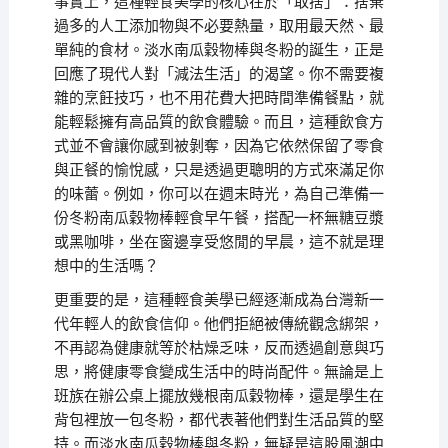
事實上，這種輕食美學的核心在於「取捨」：捨棄
過多的人工添加物與不必要熱量，取用最天然、最
單純的食材。淡水南瓜穀物棒與冬粉的誕生，正是
回應了現代人對「減法生活」的渴望。你不需要複
雜的烹飪技巧，也不用花費大把時間準備餐點，就
能輕鬆擁有高品質的飲食體驗。而且，這種飲食方
式並不會讓你感到被剝奪，因為它依然保留了零食
與正餐的愉悅感，只是透過更聰明的方式來滿足你
的味蕾。例如，你可以在週末時光，為自己準備一
份冬粉南瓜穀物棒輕食早午餐，搭配一杯無糖豆漿
或黑咖啡，坐在窗邊享受悠閒的早晨，這不就是理
想中的生活嗎？
更重要的是，這種輕食美學已經逐漸成為台灣新一
代年輕人的飲食信仰。他們拒絕被傳統觀念綁架，
不再認為健康就等於枯燥乏味，反而透過創意與巧
思，將健康零食變成生活中的時尚配件。無論是上
班族在辦公桌上擺放幾根南瓜穀物棒，還是學生在
背包裡放一包冬粉，都代表著他們對生活品質的堅
持。而淡水南瓜穀物棒與冬粉，無疑是這股風潮中