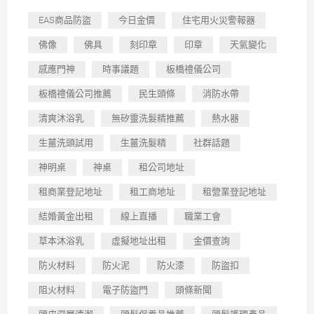
EAS商品防盜
今日金價
住宅用火災警報器
佛像
佛具
刻印章
印章
天氣變化
感應門神
時事議題
板橋禮儀公司
板橋禮儀公司推薦
民生頭條
消防水帶
清爽沐浴乳
無矽靈洗髮精推薦
熱水器
生薑洗頭試用
生薑洗髮精
社群話題
神明桌
神桌
租公司地址
租商業登記地址
租工商地址
租營業登記地址
結婚黃金出租
線上直播
職業工會
草本沐浴乳
虛擬地址出租
金價查詢
防火材料
防火泥
防火漆
防盜扣
阻火材料
電子防盜門
頭條新聞