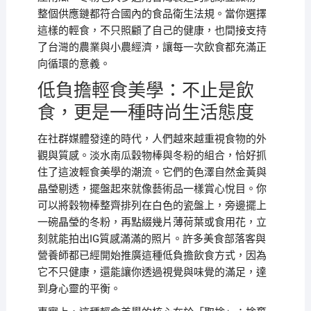
整個供應鏈都符合國內的食品衛生法規。當你選擇
這樣的輕食，不只照顧了自己的健康，也間接支持
了台灣的農業與小農經濟，讓每一次飲食都充滿正
向循環的意義。
低負擔輕食美學：不止是飲
食，更是一種時尚生活態度
在社群媒體發達的時代，人們越來越重視食物的外
觀與質感。淡水南瓜穀物棒與冬粉的組合，恰好抓
住了這波輕食美學的潮流。它們的色澤自然金黃與
晶瑩剔透，擺盤起來就像藝術品一樣賞心悅目。你
可以將穀物棒整齊排列在白色的瓷盤上，旁邊擺上
一碗晶瑩的冬粉，再點綴幾片薄荷葉或食用花，立
刻就能拍出IG質感滿滿的照片。許多美食部落客與
營養師都已經開始推廣這種低負擔飲食方式，因為
它不只健康，還能讓你透過視覺與味覺的滿足，達
到身心靈的平衡。