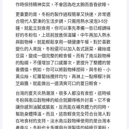
作時保持精神奕奕，不會因為吃太飽而昏昏欲睡。
更重要的是，冬粉的製作過程簡單又快速，非常適
合現代人緊湊的生活步調。只需用熱水浸泡3-5分
鐘，就能立刻食用。你可以事先準備一些已經調味
好的冬粉包，上班前放進保溫罐，中午再加入熱水
與穀物棒，就能輕鬆享用一頓健康午餐。對於喜歡
變化的人來說，冬粉還可以加入各式蔬菜、雞絲或
豆腐，變成一個完整的輕食餐。而有了南瓜穀物棒
的點綴，不僅增加了口感層次，更提升了整體的營
養價值。例如，你可以將穀物棒捏碎，與冬粉、小
黃瓜絲、紅蘿蔔絲攪拌均勻，再淋上一點檸檬汁與
芝麻醬，就能做出一道清爽可口的夏日輕食。
台灣的夏天炎熱潮濕，很多人都沒有食慾，這時候
冬粉與南瓜穀物棒的組合就顯得格外討喜。它不會
讓你感到油膩或脹氣，反而能在補充體力的同時，
幫助身體降溫。而且，這款輕食完全符合台灣人對
在地食材的支持，淡水南瓜穀物棒使用的是台灣本
產南瓜，冬粉也大多選用台灣製造的純綠豆澱粉，