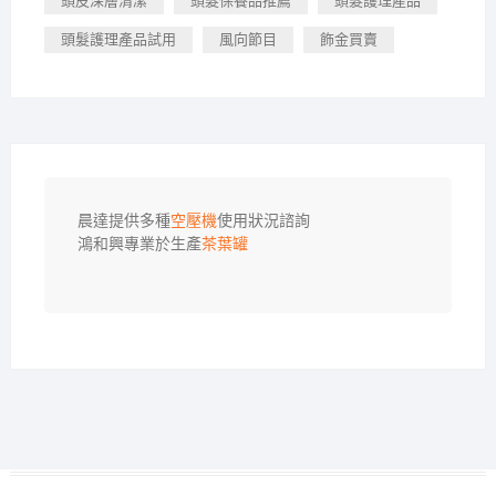
頭皮深層清潔
頭髮保養品推薦
頭髮護理產品
頭髮護理產品試用
風向節目
飾金買賣
晨達提供多種
空壓機
使用狀況諮詢

鴻和興專業於生產
茶葉罐