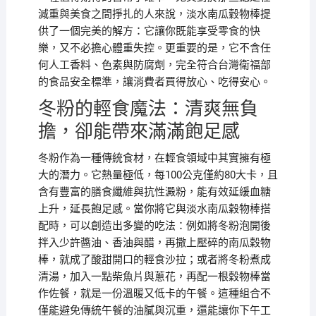
減重與美食之間掙扎的人來說，淡水南瓜穀物棒提
供了一個完美的解方：它讓你既能享受零食的快
樂，又不必擔心體重失控。更重要的是，它不含任
何人工香料、色素與防腐劑，完全符合台灣衛福部
的食品安全標準，讓消費者買得放心、吃得安心。
冬粉的輕食魔法：清爽無負
擔，卻能帶來滿滿飽足感
冬粉作為一種傳統食材，在輕食領域中其實擁有極
大的潛力。它熱量極低，每100公克僅約80大卡，且
含有豐富的膳食纖維與抗性澱粉，能有效延緩血糖
上升，延長飽足感。當你將它與淡水南瓜穀物棒搭
配時，可以創造出多變的吃法：例如將冬粉泡開後
拌入少許醬油、香油與醋，再撒上壓碎的南瓜穀物
棒，就成了酸甜開口的輕食沙拉；或者將冬粉煮成
清湯，加入一點柴魚片與蔥花，再配一根穀物棒當
作佐餐，就是一份溫暖又低卡的午餐。這種組合不
僅能避免傳統午餐的油膩與沉重，還能讓你下午工