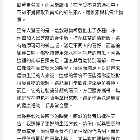
餅乾更營養，而且能讓孩子在享受零食的過程中，
不知不覺攝取到南瓜的維生素A、纖維素與抗氧化物
質。
更令人驚喜的是，這款穀物棒還推出了多種口味，
例如加入黑芝麻的養生版、搭配抹茶的清新版，還
有增添可可的微苦版，滿足不同人的喜好。而無論
哪種口味，都堅持使用淡水在地生產的南瓜，因為
這裡的南瓜日照充足，甜度與香氣特別濃郁。每一
口都像在品嘗秋天的陽光，溫暖而滿足。對於追求
健康生活的人來說，這樣的零食不僅能讓你擺脫對
垃圾食物的依賴，還能為日常飲食增添更多樂趣。
而且，它的包裝設計簡約環保，方便隨身攜帶，無
論是放在包包裡隨手拿出來吃，還是作為送給朋友
的健康禮物，都非常合適。
當你將穀物棒咬下的瞬間，喀滋的聲音彷彿在宣
告：我選擇了更好的生活方式。這份口感與營養的
雙重享受，讓健康零食不再是枯燥的代名詞，而是
一種值得期待的日常小確幸。尤其對於那些總是在