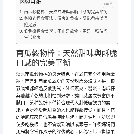
內容目錄
南瓜穀物棒：天然甜味與酥脆口感的完美平衡
冬粉的輕食魔法：清爽無負擔，卻能帶來滿滿
飽足感
低負擔輕食美學：不止是飲食，更是一種時尚
生活態度
南瓜穀物棒：天然甜味與酥脆
口感的完美平衡
淡水南瓜穀物棒的最大特色，在於它完全不用精緻
糖，而是利用南瓜本身的天然甜度來調味。每一根
穀物棒都經過反覆測試，確保燕麥、糙米、南瓜籽
與蔓越莓乾的比例恰到好處，讓口感層次豐富卻不
膩口。這種設計不僅符合現代人對低糖飲食的需
求，更讓不愛吃甜食的人也能輕鬆接受。而且，它
的酥脆感來自低溫長時間烘烤，而非油炸，所以即
使多吃幾根，也不會感到油膩或罪惡。許多媽媽們
更是將它當作孩子的課後點心，因為它比市售糖果