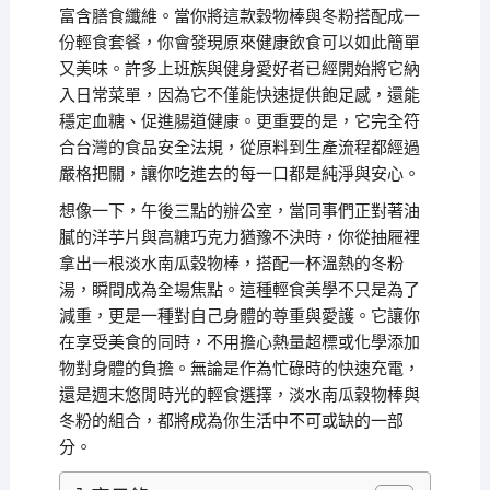
富含膳食纖維。當你將這款穀物棒與冬粉搭配成一
份輕食套餐，你會發現原來健康飲食可以如此簡單
又美味。許多上班族與健身愛好者已經開始將它納
入日常菜單，因為它不僅能快速提供飽足感，還能
穩定血糖、促進腸道健康。更重要的是，它完全符
合台灣的食品安全法規，從原料到生產流程都經過
嚴格把關，讓你吃進去的每一口都是純淨與安心。
想像一下，午後三點的辦公室，當同事們正對著油
膩的洋芋片與高糖巧克力猶豫不決時，你從抽屜裡
拿出一根淡水南瓜穀物棒，搭配一杯溫熱的冬粉
湯，瞬間成為全場焦點。這種輕食美學不只是為了
減重，更是一種對自己身體的尊重與愛護。它讓你
在享受美食的同時，不用擔心熱量超標或化學添加
物對身體的負擔。無論是作為忙碌時的快速充電，
還是週末悠閒時光的輕食選擇，淡水南瓜穀物棒與
冬粉的組合，都將成為你生活中不可或缺的一部
分。