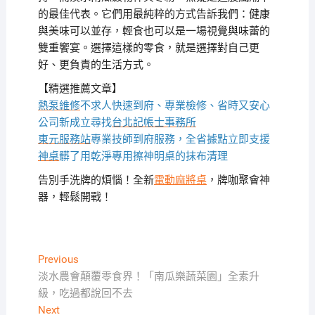
的最佳代表。它們用最純粹的方式告訴我們：健康
與美味可以並存，輕食也可以是一場視覺與味蕾的
雙重饗宴。選擇這樣的零食，就是選擇對自己更
好、更負責的生活方式。
【精選推薦文章】
熱泵維修
不求人快速到府、專業檢修、省時又安心
公司新成立尋找
台北記帳士事務所
東元服務站
專業技師到府服務，全省據點立即支援
神桌
髒了用乾淨專用擦神明桌的抹布清理
告別手洗牌的煩惱！全新
電動麻將桌
，牌咖聚會神
器，輕鬆開戰！
文
Previous
Previous
post:
淡水農會顛覆零食界！「南瓜樂蔬菜園」全素升
章
級，吃過都說回不去
導
Next
Next