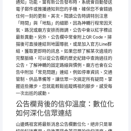
通知」功能，當有新公告發布時，系統會自動發送
電子郵件或推播通知到您的手機，確保您不會錯過
任何一刻的更新。其次，閱讀公告時請特別注意
「時間」與「地點」的細節，因為神轎行程常因天
氣、路況或廟方安排而微調，公告中會以紅字標註
最新異動。另外，公告欄中常會附上QR Code，掃
描後可直接連結到地圖導航，或是加入官方Line群
組，獲取更即時的訊息。如果您想了解某次遶境的
完整脈絡，可以從公告欄的歷史紀錄中查詢過往的
公告，了解神轎的固定路線與慣例。廟方也會在公
告中附加「常見問題」連結，例如停車資訊、交通
管制、供品準備等，讓信眾一次搞定所有疑問。掌
握這些撇步，您就能輕鬆追蹤媽祖的腳步，感受每
一次出巡的感動。
公告欄背後的信仰溫度：數位化
如何深化信眾連結
山邊媽祖宮將最新消息公告欄數位化，絕非只是單