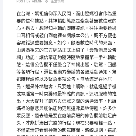
POST BY
ADMIN
生活情報
在台灣，媽祖信仰深入民間，而山邊媽祖宮作為重
要的信仰據點，其神轎動態總是牽動著無數信眾的
心。過去，想得知神轎的即時資訊，往往需要透過
口耳相傳或親自到廟裡查閱紙本公告，既不方便也
容易錯過重要訊息。如今，隨著數位時代的來臨，
山邊媽祖宮的官方網站正式上線了「最新消息公告
欄」功能，讓信眾能夠隨時隨地掌握第一手神轎動
態。這個公告欄不僅整合了神轎出巡、駐駕、回鑾
等各項行程，還包含廟方舉辦的各類活動通知、祭
祀時程調整以及緊急事項公告。無論您是在地居
民，還是外地遊客，只要連上網路，就能透過手機
或電腦第一時間獲得最準確的資訊。這項服務的推
出，大大提升了廟方與信眾之間的溝通效率，也讓
媽祖的慈悲與庇佑能夠更無遠弗屆地傳遞。許多信
眾反應，過去總是要在廟前廣場的佈告欄前駐足許
久，才能拼湊出完整的行程；現在只要輕輕一點，
不僅能清楚看到神轎的起駕時間、路線規劃，還能