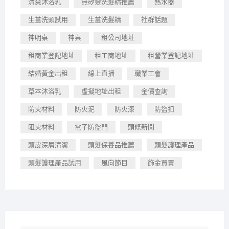
清爽沐浴乳
無矽靈洗髮精推薦
熱水器
生薑洗頭試用
生薑洗髮精
社群話題
神明桌
神桌
租公司地址
租商業登記地址
租工商地址
租營業登記地址
結婚黃金出租
線上直播
職業工會
草本沐浴乳
虛擬地址出租
金價查詢
防火材料
防火泥
防火漆
防盜扣
阻火材料
電子防盜門
頭條新聞
頭皮深層清潔
頭髮保養品推薦
頭髮護理產品
頭髮護理產品試用
風向節目
飾金買賣