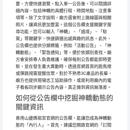
要，方便快速瀏覽。點入單一公告後，可以閱讀詳
細內容，包括神轎的具體行程、時間地點、注意事
項等。除了文字說明，廟方還會附上路線圖與相關
照片，讓資訊更加豐富。這個公告欄支援關鍵字搜
尋功能，您可以輸入「神轎」、「遶境」、「駐
駕」等關鍵字，快速篩選出感興趣的訊息。此外，
公告欄也提供分類標籤，例如「活動公告」、「神
轎動態」、「緊急通知」等，便於依類別查找。廟
方會安排專人負責維護，確保每則公告都能即時更
新，並在發生重大異動時，透過官網首頁的跑馬燈
或彈跳視窗提醒信眾。對於不熟悉3C產品的長輩，
廟方也提供現場志工協助操作，或是利用廟內的電
子看板同步顯示公告內容，真正做到資訊無落差。
如何從公告欄中挖掘神轎動態的
關鍵資訊
善用山邊媽祖宮官網的公告欄，能讓您成為神轎動
態的「內行人」。首先，建議您開啟官網的「訂閱