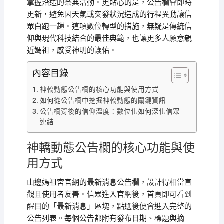
掌握沿途的祭典活動。更貼心的是，公告欄會即時
更新，避免因天氣或突發狀況造成的行程異動讓信
眾白跑一趟。這項數位轉型的措施，無疑是傳統信
仰與現代科技結合的最佳典範，也讓更多人願意親
近媽祖，感受神明的護佑。
內容目錄
神轎動態公告欄的核心功能與使用方式
如何從公告欄中挖掘神轎動態的關鍵資訊
公告欄背後的信仰溫度：數位化如何深化信眾
連結
神轎動態公告欄的核心功能與使
用方式
山邊媽祖宮官網的最新消息公告欄，設計得相當直
觀且使用者友善。信眾進入官網後，首頁即可看到
醒目的「最新消息」區塊，點選後便會進入完整的
公告列表。每個公告都附有發布日期、標題與摘