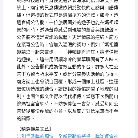
純的科技應用，背後更蘊含著深厚的信仰溫度。傳
統上，廟宇的訊息傳遞依賴於勤快的走訪與口語傳
播，但這樣的模式容易遺漏遠方的信眾。如今，透
過官網公告欄，一位旅居國外的遊子也能在媽祖起
駕的同時，透過螢幕感受到現場的薰香與鑼鼓聲。
公告欄不僅是資訊的載體，更是情感的連結。廟方
在撰寫公告時，會加入溫暖的詞句，例如「媽祖婆
邀請您一起來散步」、「神轎即將進庄，請準備鞭
炮迎接」，這些用語讓冰冷的螢幕瞬間有了人味。
此外，公告欄也成為信眾互動的平台，許多人在公
告下方留言祈求平安，或是分享參與活動的心得，
廟方誌工也會親自回覆，形成一個線上社區。這種
數位與傳統的結合，讓媽祖的護佑跨越了地理的限
制，也讓信仰文化得以代代相傳。當您下次點開山
邊媽祖宮官網時，不妨多停留一會兒，感受每則公
告背後那份虔誠的心意，以及廟方對信眾無微不至
的關懷。
【精選推薦文章】
告別手洗牌的煩惱！全新
電動麻將桌
，牌咖聚會神