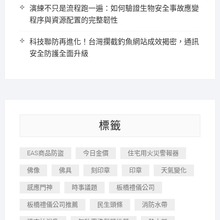
演練不只是流程跑一遍：如何驗證生物安全事故應變
程序與資源配置的完整韌性
科技聯防再進化！台灣攔截釣魚網站成效揭密，通訊
安全防護全面升級
標籤
EAS商品防盜
今日金價
住宅用火災警報器
佛像
佛具
刻印章
印章
天氣變化
感應門神
時事議題
板橋禮儀公司
板橋禮儀公司推薦
民生頭條
消防水帶