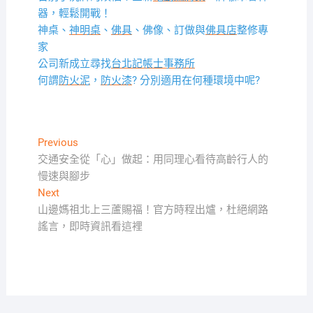
器，輕鬆開戰！
神桌、
神明桌
、
佛具
、佛像、訂做與
佛具店
整修專
家
公司新成立尋找
台北記帳士事務所
何謂
防火泥
，
防火漆
? 分別適用在何種環境中呢?
文
Previous
Previous
post:
交通安全從「心」做起：用同理心看待高齡行人的
章
慢速與腳步
導
Next
Next
覽
post:
山邊媽祖北上三蘆賜福！官方時程出爐，杜絕網路
謠言，即時資訊看這裡