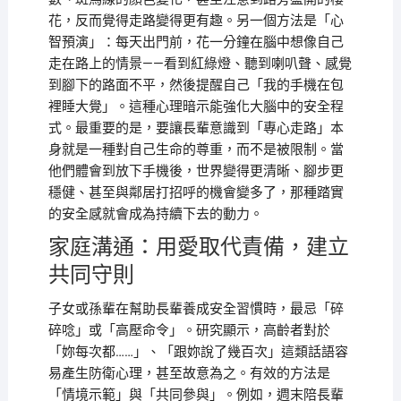
花，反而覺得走路變得更有趣。另一個方法是「心
智預演」：每天出門前，花一分鐘在腦中想像自己
走在路上的情景——看到紅綠燈、聽到喇叭聲、感覺
到腳下的路面不平，然後提醒自己「我的手機在包
裡睡大覺」。這種心理暗示能強化大腦中的安全程
式。最重要的是，要讓長輩意識到「專心走路」本
身就是一種對自己生命的尊重，而不是被限制。當
他們體會到放下手機後，世界變得更清晰、腳步更
穩健、甚至與鄰居打招呼的機會變多了，那種踏實
的安全感就會成為持續下去的動力。
家庭溝通：用愛取代責備，建立
共同守則
子女或孫輩在幫助長輩養成安全習慣時，最忌「碎
碎唸」或「高壓命令」。研究顯示，高齡者對於
「妳每次都……」、「跟妳說了幾百次」這類話語容
易產生防衛心理，甚至故意為之。有效的方法是
「情境示範」與「共同參與」。例如，週末陪長輩