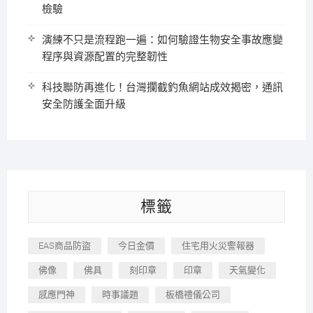
檢驗
演練不只是流程跑一遍：如何驗證生物安全事故應變
程序與資源配置的完整韌性
科技聯防再進化！台灣攔截釣魚網站成效揭密，通訊
安全防護全面升級
標籤
EAS商品防盜
今日金價
住宅用火災警報器
佛像
佛具
刻印章
印章
天氣變化
感應門神
時事議題
板橋禮儀公司