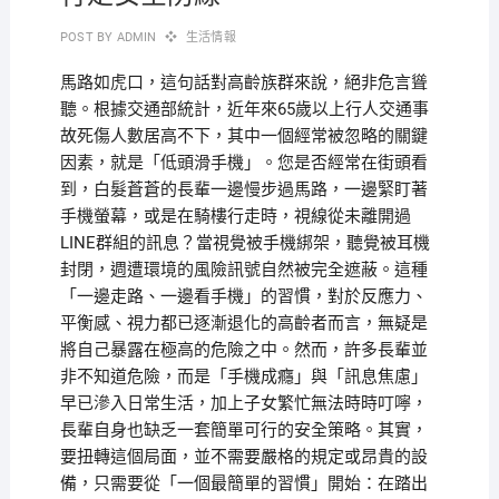
POST BY
ADMIN
生活情報
馬路如虎口，這句話對高齡族群來說，絕非危言聳
聽。根據交通部統計，近年來65歲以上行人交通事
故死傷人數居高不下，其中一個經常被忽略的關鍵
因素，就是「低頭滑手機」。您是否經常在街頭看
到，白髮蒼蒼的長輩一邊慢步過馬路，一邊緊盯著
手機螢幕，或是在騎樓行走時，視線從未離開過
LINE群組的訊息？當視覺被手機綁架，聽覺被耳機
封閉，週遭環境的風險訊號自然被完全遮蔽。這種
「一邊走路、一邊看手機」的習慣，對於反應力、
平衡感、視力都已逐漸退化的高齡者而言，無疑是
將自己暴露在極高的危險之中。然而，許多長輩並
非不知道危險，而是「手機成癮」與「訊息焦慮」
早已滲入日常生活，加上子女繁忙無法時時叮嚀，
長輩自身也缺乏一套簡單可行的安全策略。其實，
要扭轉這個局面，並不需要嚴格的規定或昂貴的設
備，只需要從「一個最簡單的習慣」開始：在踏出