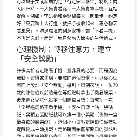
可以與子女或鄰居約定「行走安全夥伴」制度：兩
人同行時，一人負責看路、一人負責拿手機，互相
提醒。例如，李奶奶和張爺爺每天一起散步，約定
好「只要踏上人行道，就把手機收起來，專心聊天
看風景」。透過環境的刻意安排，讓「不看手機」
不再是忍耐，而是一種自然融入節奏的生活儀式。
心理機制：轉移注意力，建立
「安全獎勵」
許多高齡者走路看手機，並非真的必要，而是因為
無聊、習慣或焦慮。要戒除這個習慣，可以從心理
層面上設計「安全獎勵」機制。舉例來說，一位70
歲的陳伯伯以前總是在等紅燈時拿出手機看股票，
後來他女兒幫他設定一個簡單目標：每成功一次
「全程過馬路不看手機」，就在日曆上貼一張貼
紙，累積五張貼紙就可以換一個小獎勵（例如一盒
最喜歡的鳳梨酥）。這個小小遊戲讓陳伯伯從被動
提醒變成主動挑戰，走路時開始觀察路口的號誌秒
數、斑馬線的顏色變化，甚至注意到路旁盛開的櫻