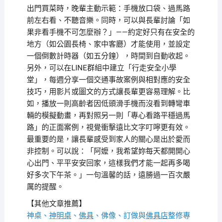
出門買菜時，晚輩主動示範：手機放口袋、過馬路
前左右看、不聽音樂。同時，可以與長輩討論「如
果非看手機不可怎麼辦？」——約定好只有在安全的
地方（如公園長椅、家中客廳）才能使用，並設定
一個倒數計時器（如五分鐘），時間到自動收起。
另外，可以在LINE群組中建立「行走安全小學
堂」，每週分享一個交通事故案例與相對應的安全
技巧，用影片或圖文的方式讓長輩更容易理解。比
如，播放一則高齡者因低頭滑手機而沒看到轉彎車
輛的模擬動畫，再對照另一則「專心看路平穩過馬
路」的正面案例，視覺衝擊遠比文字叮嚀更有效。
最重要的是，讓長輩感受到家人的關心是出於愛而
非控制。可以說：「阿嬤，我希望妳每天都開開心
心出門、平平安安回家，這樣我們才能一起再多喝
好多次下午茶。」一句溫馨的話，遠勝過一百次嚴
厲的提醒。
【其他文章推薦】
神桌、
神明桌
、
佛具
、佛像、訂做與
佛具店
整修專