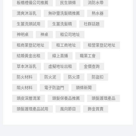
板橋禮儀公司推薦
民生頭條
消防水帶
清爽沐浴乳
無矽靈洗髮精推薦
熱水器
生薑洗頭試用
生薑洗髮精
社群話題
神明桌
神桌
租公司地址
租商業登記地址
租工商地址
租營業登記地址
結婚黃金出租
線上直播
職業工會
草本沐浴乳
虛擬地址出租
金價查詢
防火材料
防火泥
防火漆
防盜扣
阻火材料
電子防盜門
頭條新聞
頭皮深層清潔
頭髮保養品推薦
頭髮護理產品
頭髮護理產品試用
風向節目
飾金買賣