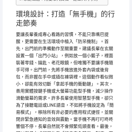
環境設計：打造「無手機」的行
走節奏
要讓長輩養成專心看路的習慣，不能只靠嘴巴提
醒，更需要在生活環境中植入「防呆機制」。首
先，出門前的準備動作至關重要。建議長輩在玄關
設置一個「出門小站」，例如放一個小籃子，裡面
裝著零錢、鑰匙、老花眼鏡，但唯獨不要讓手機隨
手可得。出門前，先將手機放進外套內袋或後背
包，而非握在手中或插在褲袋裡。這個動作看似微
小，卻能有效切斷「拿起手機的衝動鏈」。其次，
善用實體按鍵手機或大螢幕功能型手機，減少操作
滑動螢幕的需求。許多長輩使用智慧型手機，卻只
為了接聽電話或LINE語音，不如將手機設定為「簡
易模式」，移除所有非必要的應用程式捷徑，並關
閉非緊急通知的音效與震動。當手機不再叮叮咚咚
響個不停，長輩自然就不會頻繁低頭查看。最後，