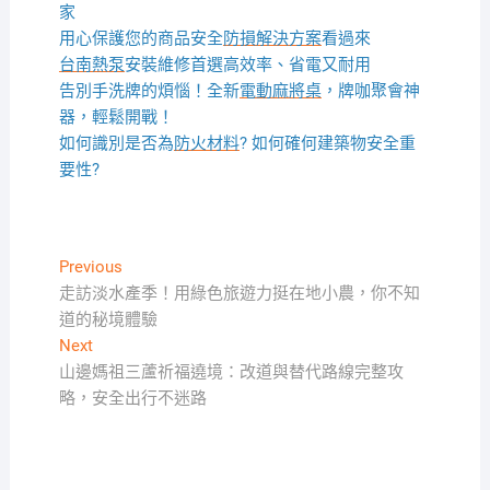
家
用心保護您的商品安全
防損解決方案
看過來
台南熱泵
安裝維修首選高效率、省電又耐用
告別手洗牌的煩惱！全新
電動麻將桌
，牌咖聚會神
器，輕鬆開戰！
如何識別是否為
防火材料
? 如何確何建築物安全重
要性?
文
Previous
Previous
post:
走訪淡水產季！用綠色旅遊力挺在地小農，你不知
章
道的秘境體驗
導
Next
Next
覽
post:
山邊媽祖三蘆祈福遶境：改道與替代路線完整攻
略，安全出行不迷路