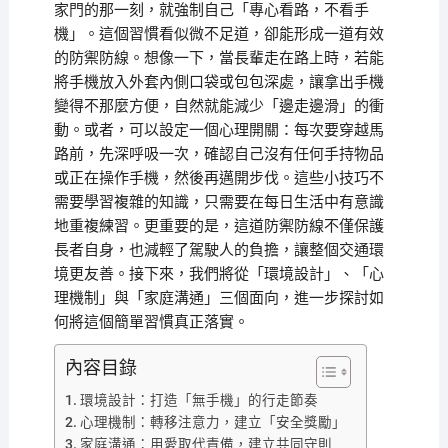
家門的那一刻，就強制自己「專心看路，不看手
機」。這個習慣看似微不足道，卻能形成一道有效
的防禦防線。想像一下，當長輩走在路上時，若能
將手機放入外套內側口袋或包包深處，讓拿出手機
變得不那麼方便，自然就能減少「邊走邊滑」的衝
動。或者，可以設定一個心理開關：每次要穿越馬
路前，先深呼吸一次，確認自己沒有任何手持物品
或正在操作手機，然後再邁開步伐。這些小技巧不
需要學習複雜的知識，只需要在每日生活中有意識
地重複練習。更重要的是，這道防禦防線不僅保護
長者自身，也減輕了駕駛人的負擔，讓整個交通環
境更友善。接下來，我們將從「環境設計」、「心
理機制」與「家庭溝通」三個面向，進一步探討如
何將這個簡單習慣真正落實。
內容目錄
環境設計：打造「無手機」的行走節奏
心理機制：轉移注意力，建立「安全獎勵」
家庭溝通：用愛取代責備，建立共同守則