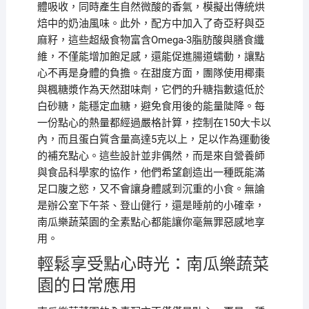
體吸收，同時產生自然微酸的香氣，模擬出傳統烘
焙中的奶油風味。此外，配方中加入了奇亞籽與亞
麻籽，這些超級食物富含Omega-3脂肪酸與膳食纖
維，不僅能增加飽足感，還能促進腸道蠕動，讓點
心不再是身體的負擔。在甜度方面，團隊使用椰棗
與楓糖漿作為天然甜味劑，它們的升糖指數遠低於
白砂糖，能穩定血糖，避免食用後的能量陡降。每
一份點心的熱量都經過嚴格計算，控制在150大卡以
內，而且蛋白質含量高達5克以上，足以作為運動後
的補充點心。這些設計並非偶然，而是來自營養師
與食品科學家的協作，他們希望創造出一種既能滿
足口腹之慾，又不會讓身體感到沉重的小食。無論
是辦公室下午茶、登山健行，還是睡前的小確幸，
南瓜樂蔬菜園的全素點心都能讓你毫無罪惡感地享
用。
輕鬆享受點心時光：南瓜樂蔬菜
園的日常應用