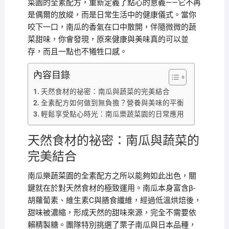
菜園的全素配方，重新定義了點心的意義——它不再
是偶爾的放縱，而是日常生活中的健康儀式。當你
咬下一口，南瓜的香氣在口中散開，伴隨微微的蔬
菜甜味，你會發現，原來健康與美味真的可以並
存，而且一點也不犧牲口感。
內容目錄
天然食材的祕密：南瓜與蔬菜的完美結合
全素配方如何做到無負擔？營養與美味的平衡
輕鬆享受點心時光：南瓜樂蔬菜園的日常應用
天然食材的祕密：南瓜與蔬菜的
完美結合
南瓜樂蔬菜園的全素配方之所以能夠如此出色，關
鍵就在於對天然食材的極致運用。南瓜本身富含β-
胡蘿蔔素、維生素C與膳食纖維，經過低溫烘焙後，
甜味被濃縮，形成天然的甜味來源，完全不需要依
賴精製糖。團隊特別挑選了栗子南瓜與日本品種，