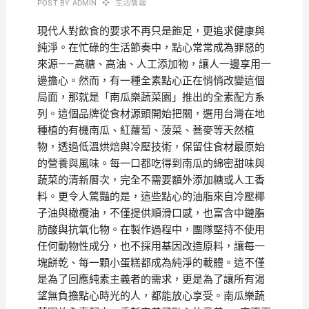
POST BY
ADMIN
生活情報
現代人對飲食的要求不再只是飽足，更追求健康與
純淨。在忙碌的生活節奏中，點心常常成為罪惡的
來源——高糖、高油、人工添加物，讓人一邊享用一
邊擔心。然而，有一種全素點心正在悄悄改變這個
局面，那就是「南瓜樂蔬菜園」推出的全素配方系
列。這個品牌從食材源頭開始把關，選用台灣在地
種植的有機南瓜、紅蘿蔔、菠菜、蕎麥等天然植
物，透過低溫烘焙與冷壓技術，保留住食材最原始
的營養與風味。每一口都吃得到南瓜的綿密甜味與
蔬菜的清新層次，完全不需要額外添加糖或人工香
料。更令人驚豔的是，這些點心的油脂來自冷壓椰
子油與橄欖油，不僅提供順滑口感，也富含中鏈脂
肪酸與抗氧化物。在製作過程中，團隊堅持不使用
任何動物性成分，也不採用基因改造原料，讓每一
塊餅乾、每一顆小蛋糕都成為純淨的載體。這不僅
是為了回應純素主義者的需求，更是為了讓所有渴
望無負擔點心時光的人，都能放心享受。南瓜樂蔬