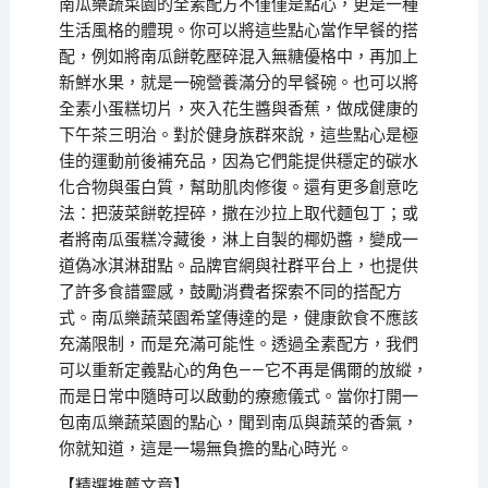
南瓜樂蔬菜園的全素配方不僅僅是點心，更是一種
生活風格的體現。你可以將這些點心當作早餐的搭
配，例如將南瓜餅乾壓碎混入無糖優格中，再加上
新鮮水果，就是一碗營養滿分的早餐碗。也可以將
全素小蛋糕切片，夾入花生醬與香蕉，做成健康的
下午茶三明治。對於健身族群來說，這些點心是極
佳的運動前後補充品，因為它們能提供穩定的碳水
化合物與蛋白質，幫助肌肉修復。還有更多創意吃
法：把菠菜餅乾捏碎，撒在沙拉上取代麵包丁；或
者將南瓜蛋糕冷藏後，淋上自製的椰奶醬，變成一
道偽冰淇淋甜點。品牌官網與社群平台上，也提供
了許多食譜靈感，鼓勵消費者探索不同的搭配方
式。南瓜樂蔬菜園希望傳達的是，健康飲食不應該
充滿限制，而是充滿可能性。透過全素配方，我們
可以重新定義點心的角色——它不再是偶爾的放縱，
而是日常中隨時可以啟動的療癒儀式。當你打開一
包南瓜樂蔬菜園的點心，聞到南瓜與蔬菜的香氣，
你就知道，這是一場無負擔的點心時光。
【精選推薦文章】