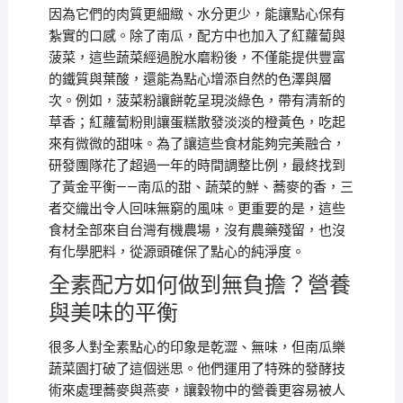
因為它們的肉質更細緻、水分更少，能讓點心保有
紮實的口感。除了南瓜，配方中也加入了紅蘿蔔與
菠菜，這些蔬菜經過脫水磨粉後，不僅能提供豐富
的鐵質與葉酸，還能為點心增添自然的色澤與層
次。例如，菠菜粉讓餅乾呈現淡綠色，帶有清新的
草香；紅蘿蔔粉則讓蛋糕散發淡淡的橙黃色，吃起
來有微微的甜味。為了讓這些食材能夠完美融合，
研發團隊花了超過一年的時間調整比例，最終找到
了黃金平衡——南瓜的甜、蔬菜的鮮、蕎麥的香，三
者交織出令人回味無窮的風味。更重要的是，這些
食材全部來自台灣有機農場，沒有農藥殘留，也沒
有化學肥料，從源頭確保了點心的純淨度。
全素配方如何做到無負擔？營養
與美味的平衡
很多人對全素點心的印象是乾澀、無味，但南瓜樂
蔬菜園打破了這個迷思。他們運用了特殊的發酵技
術來處理蕎麥與燕麥，讓穀物中的營養更容易被人