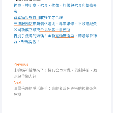
神桌、
神明桌
、
佛具
、佛像、訂做與
佛具店
整修專
家
資本額簽證費用
收多少才合理
三洋服務站
推薦價格透明、專業維修、不收隱藏費
公司新成立尋找
台北記帳士事務所
告別手洗牌的煩惱！全新
電動麻將桌
，牌咖聚會神
器，輕鬆開戰！
文
Previous
Previous
post:
山邊媽祖贊境來了！橘18公車大亂，管制時間、取
章
消站位懶人包
導
Next
Next
覽
post:
清晨傍晚的隱形殺手：高齡者暗色穿搭的視覺死角
危機