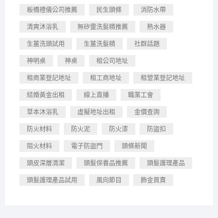
板橋禮儀公司推薦
民生頭條
消防水帶
清爽沐浴乳
無矽靈洗髮精推薦
熱水器
生薑洗頭試用
生薑洗髮精
社群話題
神明桌
神桌
租公司地址
租商業登記地址
租工商地址
租營業登記地址
結婚黃金出租
線上直播
職業工會
草本沐浴乳
虛擬地址出租
金價查詢
防火材料
防火泥
防火漆
防盜扣
阻火材料
電子防盜門
頭條新聞
頭皮深層清潔
頭髮保養品推薦
頭髮護理產品
頭髮護理產品試用
風向節目
飾金買賣