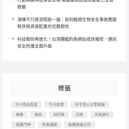
行動網路降速演習登場 關鍵基礎設施應變能力全面
檢驗
演練不只是流程跑一遍：如何驗證生物安全事故應變
程序與資源配置的完整韌性
科技聯防再進化！台灣攔截釣魚網站成效揭密，通訊
安全防護全面升級
標籤
EAS商品防盜
今日金價
住宅用火災警報器
佛像
佛具
刻印章
印章
天氣變化
感應門神
時事議題
板橋禮儀公司