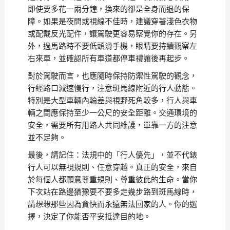
即使要多花一兩分鐘，換來的卻是全身而退的保
障。如果是夜間或視線不佳時，建議穿著淺色衣物
或配戴反光配件，讓駕駛更容易察覺你的存在。另
外，過馬路時不要低頭滑手機，眼睛要持續觀察左
右來車，並確認所有車道都停車禮讓後再起步。
對於駕駛而言，也應隨時保持防禦性駕駛的觀念，
行經路口減速慢行，注意斑馬線附近的行人動態。
特別是大型車輛內輪差與視野死角較多，行人與車
輛之間應保持至少一公尺的安全距離。交通環境的
安全，需要所有用路人共同維護，單靠一方的注意
並不足夠。
最後，請記住：法規中的「行人優先」，並不代錶
行人可以無視規則、任意穿越。真正的安全，來自
於每個人都願意尊重規則、尊重彼此的生命。當你
下次站在路邊猶豫要不要多走幾步路到斑馬線時，
請想想那些因為貪快而永遠無法回家的人。你的選
擇，決定了你能否平安抵達目的地。