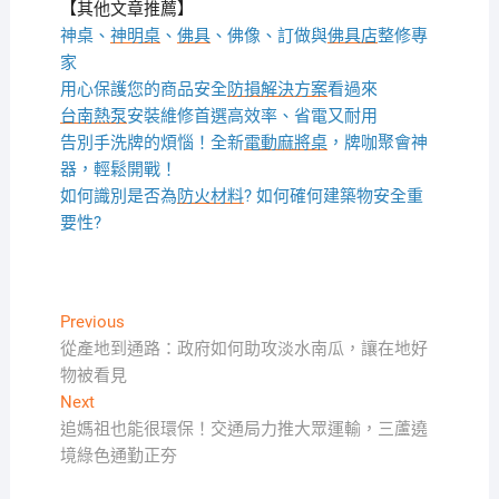
【其他文章推薦】
神桌、
神明桌
、
佛具
、佛像、訂做與
佛具店
整修專
家
用心保護您的商品安全
防損解決方案
看過來
台南熱泵
安裝維修首選高效率、省電又耐用
告別手洗牌的煩惱！全新
電動麻將桌
，牌咖聚會神
器，輕鬆開戰！
如何識別是否為
防火材料
? 如何確何建築物安全重
要性?
文
Previous
Previous
post:
從產地到通路：政府如何助攻淡水南瓜，讓在地好
章
物被看見
導
Next
Next
覽
post:
追媽祖也能很環保！交通局力推大眾運輸，三蘆遶
境綠色通勤正夯