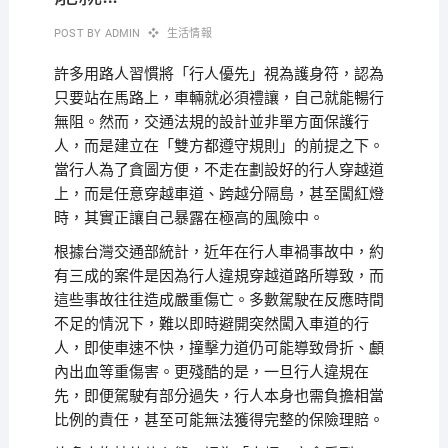
POST BY
ADMIN
生活情報
許多用路人習慣將「行人優先」視為護身符，認為
只要站在馬路上，車輛就必須禮讓，自己就能暢行
無阻。然而，交通法規的設計並非單方面保護行
人，而是建立在「雙方都遵守規則」的前提之下。
當行人為了貪圖方便，不走在劃設好的行人穿越道
上，而是任意穿越車道、跨越分隔島，甚至闖紅燈
時，其實正讓自己暴露在極高的風險中。
根據台灣交通部統計，近年在行人車禍事故中，約
有三成的案件是因為行人違規穿越道路所導致，而
這些事故往往造成嚴重傷亡。多數駕駛在反應時間
不足的情況下，難以即時避開突然闖入車道的行
人，即使車速不快，撞擊力道仍可能導致骨折、顱
內出血等重傷害。更殘酷的是，一旦行人違規在
先，即便駕駛有部分過失，行人本身也需負擔相當
比例的責任，甚至可能無法獲得完整的保險理賠。