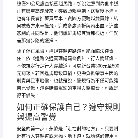
線僅20公尺處直接衝越馬路，卻沒注意到內側車道
正有機車高速駛來，導致頭部重創，送醫後不治。
也有年長者推著買菜車，貪圖方便跨越雙黃線，結
果被後方來車撞飛，造成多處骨折與內出血。這些
悲劇的共同點是：他們離斑馬線其實都很近，但就
差那幾步路的選擇。
除了傷亡風險，違規穿越道路還可能面臨法律責
任。依《道路交通管理處罰條例》，行人闖紅燈、
不依規定行走行人穿越道，可處新台幣300元至500
元罰鍰。若因違規導致車禍，更需負擔肇事主因的
刑責與民事賠償。也就是說，違規行為不僅可能讓
自己受傷，還得賠償駕駛的車損與醫療費，可說是
得不償失。
如何正確保護自己？遵守規則
與提高警覺
安全的第一步，永遠是「走在對的地方」。只要附
近有行人穿越道或天橋、地下道，就請務必使用。