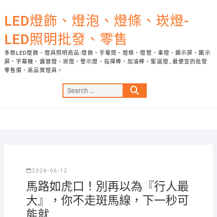
Skip
to
LED燈飾、燈泡、燈條、崁燈-
content
LED照明批發、零售
多款LED燈飾、燈具照明商品:燈飾、手電筒、燈條、燈管、車燈、顯示屏、顯示
屏、字幕機、露營燈、崁燈、警示燈、指揮棒、加油棒、聖誕燈…最便宜的批發
零售價、高品質燈具。
Search
…
2026-06-12
馬路如虎口！別再以為『行人最
大』，你不走斑馬線，下一秒可
能就…