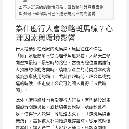
響
不走斑馬線的致命風險：事故統計與真實案例
如何正確保護自己？遵守規則與提高警覺
為什麼行人會忽略斑馬線？心
理因素與環境影響
行人捨棄近在咫尺的斑馬線，原因往往不僅是
「懶」這麼簡單。從心理學角度來看，人類天生傾
向選擇最短、最省時的路徑，當斑馬線位置偏離行
人預設的移動方向時，繞路所產生的時間成本就會
成為放棄使用的藉口。尤其在趕時間、趕公車或捷
運的時候，多走幾十公尺可能讓人覺得「浪費時
間」。
此外，環境設計也會影響行人行為。有些路段斑馬
線設置間距過長，或標線老舊模糊、號誌秒數不
足，使得行人覺得「等紅燈太久」、「走斑馬線更
麻煩」。當多數人都開始違規穿越時，從眾效應便
會發酵，讓人產生「大家都這樣走，應該沒關係