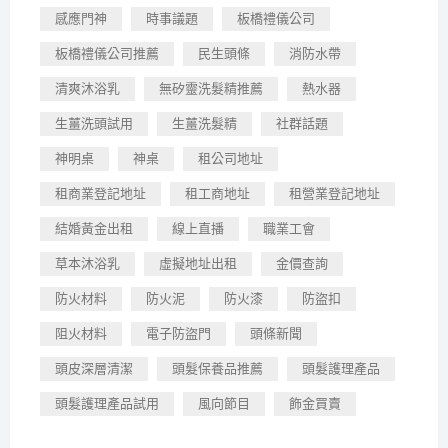
感應門神
時事議題
板橋禮儀公司
板橋禮儀公司推薦
民生頭條
消防水帶
清爽沐浴乳
無矽靈洗髮精推薦
熱水器
生薑洗頭試用
生薑洗髮精
社群話題
神明桌
神桌
租公司地址
租商業登記地址
租工商地址
租營業登記地址
結婚黃金出租
線上直播
職業工會
草本沐浴乳
虛擬地址出租
金價查詢
防火材料
防火泥
防火漆
防盜扣
阻火材料
電子防盜門
頭條新聞
頭皮深層清潔
頭髮保養品推薦
頭髮護理產品
頭髮護理產品試用
風向節目
飾金買賣