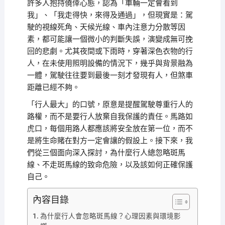
許多人抱持僥倖心態，認為「車輛一定會看到
我」、「我走得快，來得及通過」，但現實是：駕
駛的視線死角、天候光線、車內注意力分散等因
素，都可能讓一個微小的判斷失誤，演變成無可挽
回的悲劇。尤其夜間或下雨時，穿著深色衣物的行
人，在未使用照明設備的情況下，幾乎與背景融為
一體，駕駛往往要到最後一刻才發現有人，但煞車
距離已經不夠。
「行人最大」的口號，原意是提醒駕駛尊重行人的
路權，而不是要行人放棄自我保護的責任。馬路如
虎口，每個用路人都應該將安全放在第一位，而不
是將生命賭在對方一定會讓的假設上。接下來，我
們從三個面向深入探討，為什麼行人總忽略斑馬
線、不走斑馬線的致命危險，以及該如何正確保護
自己。
內容目錄
為什麼行人會忽略斑馬線？心理因素與環境影