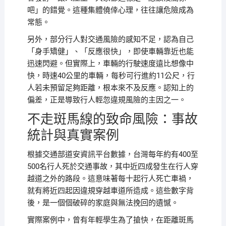
吧」的錯覺。這種集體僥倖心理，往往讓危險成為
常態。
另外，部分行人對交通風險的感知不足，認為自己
「身手矯健」、「反應很快」，即使車輛靠近也能
迅速閃避。但實際上，車輛的行駛速度遠比想像中
快，時速40公里的車輛，每秒可行進約11公尺，行
人若未預留足夠距離，根本來不及反應。認知上的
偏差，正是導致行人輕忽違規風險的主因之一。
不走斑馬線的致命風險：事故
統計與真實案例
根據交通部道安資訊平台數據，台灣每年約有400至
500名行人死於交通事故，其中近四成發生在行人穿
越道之外的路段。這意味著每十起行人死亡車禍，
就有將近四起因違規穿越車道所造成。這些數字背
後，是一個個破碎的家庭與無法挽回的遺憾。
實際案例中，曾有年輕學生為了搶快，在距離斑馬