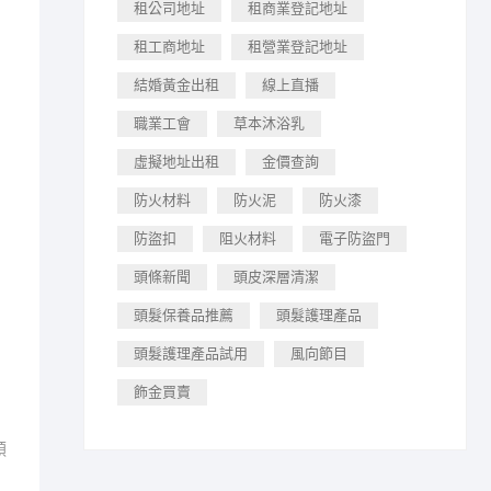
租公司地址
租商業登記地址
租工商地址
租營業登記地址
結婚黃金出租
線上直播
職業工會
草本沐浴乳
虛擬地址出租
金價查詢
防火材料
防火泥
防火漆
防盜扣
阻火材料
電子防盜門
頭條新聞
頭皮深層清潔
頭髮保養品推薦
頭髮護理產品
頭髮護理產品試用
風向節目
飾金買賣
順