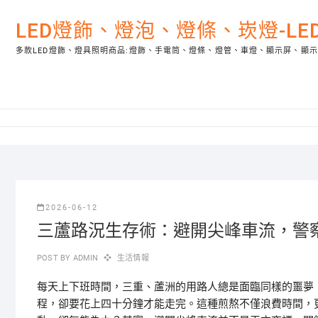
Skip
to
LED燈飾、燈泡、燈條、崁燈-L
content
多款LED燈飾、燈具照明商品:燈飾、手電筒、燈條、燈管、車燈、顯示屏、顯
2026-06-12
三蘆路況生存術：避開尖峰車流，警
POST BY
ADMIN
生活情報
每天上下班時間，三重、蘆洲的用路人總是面臨同樣的噩夢
程，卻要花上四十分鐘才能走完。這種煎熬不僅浪費時間，