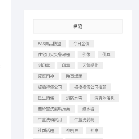
標籤
EAS商品防盜
今日金價
住宅用火災警報器
佛像
佛具
機
刻印章
印章
天氣變化
感應門神
時事議題
板橋禮儀公司
板橋禮儀公司推薦
民生頭條
消防水帶
清爽沐浴乳
無矽靈洗髮精推薦
熱水器
生薑洗頭試用
生薑洗髮精
社群話題
神明桌
神桌