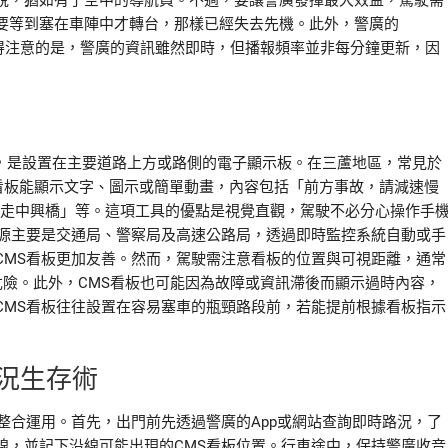
說，猶如有了空中的導航員。不過，要讓警廣發揮最大效益，駕駛需
要等到塞在車陣中才轉台，那樣已經失去先機。此外，警廣的
得注意的是，警廣的資訊雖然即時，但播報頻率並非每分鐘更新，因
可變資訊標誌，是設置在主要道路上方或路側的電子顯示板。在三蘆地區，常見於
看板能顯示文字、圖示或簡單動畫，內容包括「前方事故，請減速慢
北可走中興橋」等。這項工具的優點是視覺直觀，駕駛不必分心操作手
來源主要是交通局、警察局及高速公路局，透過即時監控系統自動或手
CMS看板更加友善。然而，駕駛需注意看板的位置與可視距離，通常
危險。此外，CMS看板也可能因為故障或資訊滯後而顯示過時內容，
CMS看板往往設置在容易塞車的瓶頸路段前，若能提前根據看板指示
況生存術
整合運用。首先，出門前先透過警廣的App或網站查詢即時路況，了
線，並記下沿線可能出現的CMS看板位置。行車途中，保持警廣收音