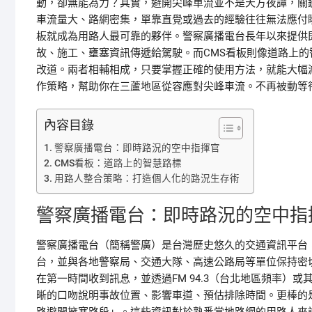
動，卻無能為力？其實，避開尖峰車流並不是天方夜譚，關
車流量大、路網密集，單靠直覺或過去的經驗往往無法應付
板就成為用路人最可靠的夥伴。警察廣播電台長年以來提供
故、施工、壅塞資訊傳遞給駕駛。而CMS看板則像道路上
改道。兩者相輔相成，只要掌握正確的使用方法，就能大幅
作策略，幫助你在三蘆地區從容應對尖峰車流。不再被動等
內容目錄
警察廣播電台：即時路況的空中指揮官
CMS看板：道路上的智慧路標
用路人整合策略：打造個人化的路況生存術
警察廣播電台：即時路況的空中指
警察廣播電台（簡稱警廣）是台灣歷史悠久的交通資訊平台
台，並與各地警察局、交通大隊、高速公路局等單位保持密
在第一時間收到訊息，並透過FM 94.3（台北地區頻率）
晰的口吻說明事故位置、影響車道、預估排除時間。更棒的