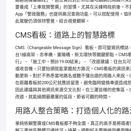
路避開擁塞路段」。這些資訊對於熟悉當地路網的用路人來
要養成「上車就開警廣」的習慣，尤其在尖峰時段前後。不
App「警政服務」也提供路況查詢功能，可以搭配使用。值
此駕駛仍須保持警覺，結合視覺觀察。
CMS看板：道路上的智慧路標
CMS（Changeable Message Sign）看板，即
台1線高架、忠孝橋、重陽橋、新北環快等關鍵節點。CMS
行」、「施工中，預計19:00結束」、「改道建議：往台
或收音機，只要抬頭就能掌握前方路況。CMS看板的資訊
動更新。對於不熟悉當地路名或聽不懂台語的用路人來說，
在距離看板前200公尺就應該留意，避免臨時變換車道造成
因此建議與其他資訊來源交叉比對。在三蘆這樣的密集區，
改道，就能繞開最壅塞的區段，節省可觀的時間。
用路人整合策略：打造個人化的路
單純依賴警廣或CMS看板都不夠全面，真正的高手是將兩者
解三蘆地區整體交通狀況。接著，規劃好主要路線與備用路