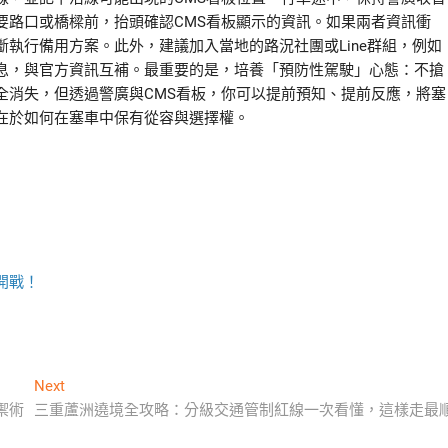
要路口或橋樑前，抬頭確認CMS看板顯示的資訊。如果兩者資訊衝
執行備用方案。此外，建議加入當地的路況社團或Line群組，例如
息，與官方資訊互補。最重要的是，培養「預防性駕駛」心態：不搶
全消失，但透過警廣與CMS看板，你可以提前預知、提前反應，將塞
在於如何在塞車中保有從容與選擇權。
開戰！
Next
Next
post:
禦術
三重蘆洲遶境全攻略：分級交通管制紅線一次看懂，這樣走最