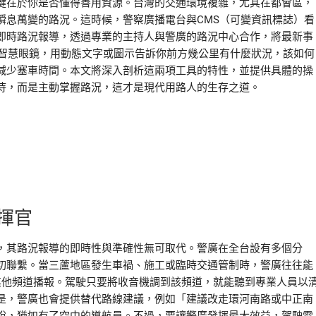
鍵在於你是否懂得善用資源。台灣的交通環境複雜，尤其在都會區，
瞬息萬變的路況。這時候，警察廣播電台與CMS（可變資訊標誌）看
即時路況報導，透過專業的主持人與警廣的路況中心合作，將最新事
的智慧眼鏡，用動態文字或圖示告訴你前方幾公里有什麼狀況，該如何
減少塞車時間。本文將深入剖析這兩項工具的特性，並提供具體的操
待，而是主動掌握路況，這才是現代用路人的生存之道。
揮官
，其路況報導的即時性與準確性無可取代。警廣在全台設有多個分
切聯繫。當三蘆地區發生車禍、施工或臨時交通管制時，警廣往往能
或其他頻道播報。駕駛只要將收音機調到該頻道，就能聽到專業人員以
是，警廣也會提供替代路線建議，例如「建議改走環河南路或中正南