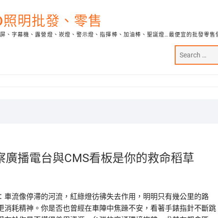
ED照明批發、零售
示屏、字幕機、露營燈、崁燈、警示燈、指揮棒、加油棒、聖誕燈…最便宜的批發零售
察廣播電台與CMS看板是你的救命稻草
：車流像停滯的河流，紅綠燈彷彿失去作用，明明只有幾公里的路
更消耗精神。你是否也曾經在車陣中焦躁不安，看著手錶指針不斷跳