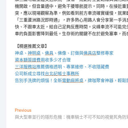
機開啟，但音量適中，避免干擾導航提示。同時，在接近重
突，應以現場觀察為準，例如看到前方車流確實緩慢，就果斷
「三重蘆洲路況即時通」，許多熱心用路人會分享第一手消
快、不跟車太近，給自己足夠反應時間。尖峰車流不可能完
車的負面影響降到最低。生存術的關鍵不在於避免塞車，而
【精選推薦文章】
神桌、
神明桌
、
佛具
、佛像、訂做與
佛具店
整修專家
資本額簽證費用
收多少才合理
三洋服務站
推薦價格透明、專業維修、不收隱藏費
公司新成立尋找
台北記帳士事務所
告別手洗牌的煩惱！全新
電動麻將桌
，牌咖聚會神器，輕鬆
文
Previous
Previous
post:
與大型車並行的隱形危機：機車騎士不可不知的視覺死角防
章