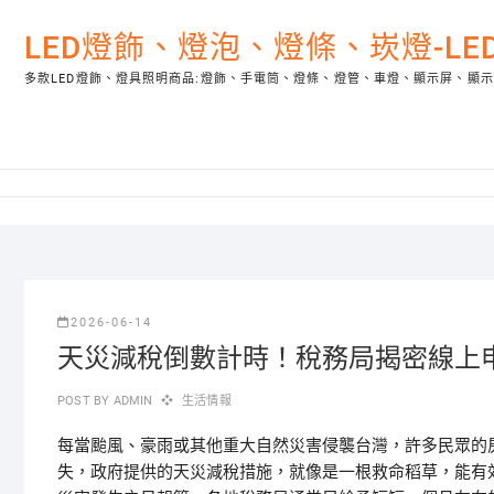
Skip
to
LED燈飾、燈泡、燈條、崁燈-L
content
多款LED燈飾、燈具照明商品:燈飾、手電筒、燈條、燈管、車燈、顯示屏、顯
2026-06-14
天災減稅倒數計時！稅務局揭密線上
POST BY
ADMIN
生活情報
每當颱風、豪雨或其他重大自然災害侵襲台灣，許多民眾的
失，政府提供的天災減稅措施，就像是一根救命稻草，能有