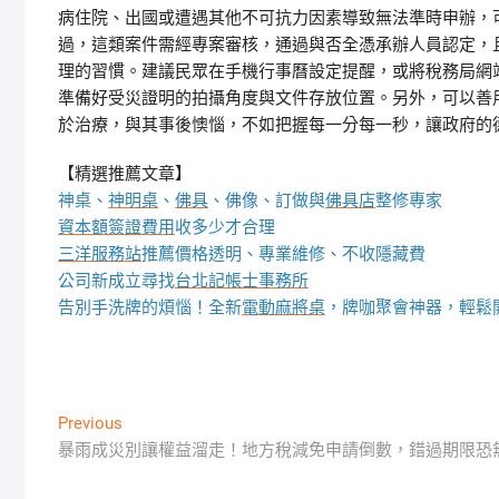
病住院、出國或遭遇其他不可抗力因素導致無法準時申辦，
過，這類案件需經專案審核，通過與否全憑承辦人員認定，
理的習慣。建議民眾在手機行事曆設定提醒，或將稅務局網
準備好受災證明的拍攝角度與文件存放位置。另外，可以善
於治療，與其事後懊惱，不如把握每一分每一秒，讓政府的
【精選推薦文章】
神桌、
神明桌
、
佛具
、佛像、訂做與
佛具店
整修專家
資本額簽證費用
收多少才合理
三洋服務站
推薦價格透明、專業維修、不收隱藏費
公司新成立尋找
台北記帳士事務所
告別手洗牌的煩惱！全新
電動麻將桌
，牌咖聚會神器，輕鬆
文
Previous
Previous
post:
暴雨成災別讓權益溜走！地方稅減免申請倒數，錯過期限恐
章
導