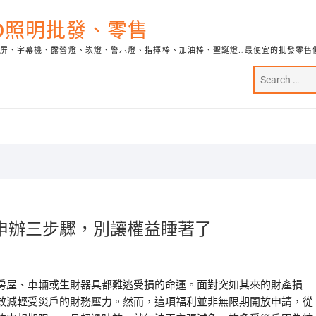
ED照明批發、零售
示屏、字幕機、露營燈、崁燈、警示燈、指揮棒、加油棒、聖誕燈…最便宜的批發零售
申辦三步驟，別讓權益睡著了
房屋、車輛或生財器具都難逃受損的命運。面對突如其來的財產損
效減輕受災戶的財務壓力。然而，這項福利並非無限期開放申請，從