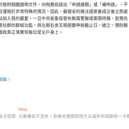
可檢附相關證明文件，向稅務局提出「申請展期」或「補申請」。不
且僅限於非常特殊的情況。因此，最穩妥的做法還是養成災後立即處
站加入我的最愛，一旦中央氣象局發布颱風警報或豪雨特報，就預先
用社群的群組功能，與左鄰右舍互相提醒申辦截止日。總之，預防勝
德政真正落實到每位受災戶身上。
開戰！
Next
Next
post:
無法受理
災後權益不流失！房屋地價牌照稅天災減免申請期限一次