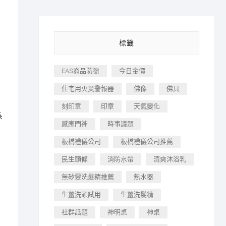
標籤
EAS商品防盜
今日金價
住宅用火災警報器
佛像
佛具
刻印章
印章
天氣變化
系
感應門神
時事議題
板橋禮儀公司
板橋禮儀公司推薦
民生頭條
消防水帶
清爽沐浴乳
無矽靈洗髮精推薦
熱水器
生薑洗頭試用
生薑洗髮精
社群話題
神明桌
神桌