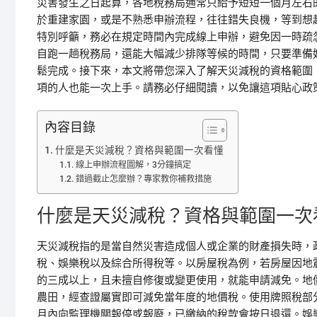
災害發生之日起算，各地稅務局通常只給予短短一個月左右
於重建家園，或是不熟悉申辦流程，往往錯失良機，等到想
特別呼籲，務必在規定時間內完成線上申辦，避免因一時疏
自跑一趟稅務局，還能大幅減少排隊等候的時間，只要準備
鬆完成。接下來，本文將帶您深入了解天災減稅的資格範圍
項的人也能一次上手。請務必仔細閱讀，以免讓這項貼心政
內容目錄
什麼是天災減稅？資格與範圍一次看懂
線上申辦流程圖解，3分鐘搞定
錯過截止怎麼辦？專家教你補救措施
什麼是天災減稅？資格與範圍一次
天災減稅指的是當自然災害造成個人或企業的財產損失時，
稅、娛樂稅以及綜合所得稅等。以房屋稅為例，若房屋因地
的三成以上，且未擅自修復或變更使用，就能申請減免。地
農田，經查證屬實即可減免當年度的地價稅。使用牌照稅部
月內向監理機關報停或報廢，已繳納的稅款會按日退還。娛