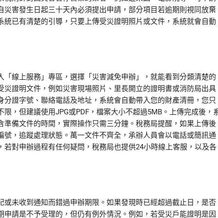
自災害發生日起三十天內必須提出申請，部分項目若逾期則視同放棄
系統已有清楚的引導，只要上傳受災證明照片或文件，系統就會自動
入「線上服務」專區，選擇「災害減免申辦」，就能看到分類清楚的
受災證明文件，例如災害現場照片、里長開立的證明書或消防局出具
身分證字號、聯絡電話及地址，系統會自動帶入您的財產清冊，您只
限，但建議使用JPG或PDF，檔案大小不超過5MB。上傳完成後，
含準備文件的時間，實際操作只需三分鐘。稅務局提醒，如果上傳後
編號，追蹤處理狀態。萬一文件不齊全，承辦人員會以電話或簡訊通
，若對申辦過程有任何疑問，稅務局也提供24小時線上客服，以及各
記或未收到通知而錯過申辦期限。如果發現時已經超過截止日，是否
期申請是不予受理的，但仍有例外情況。例如，若受災戶能證明是因