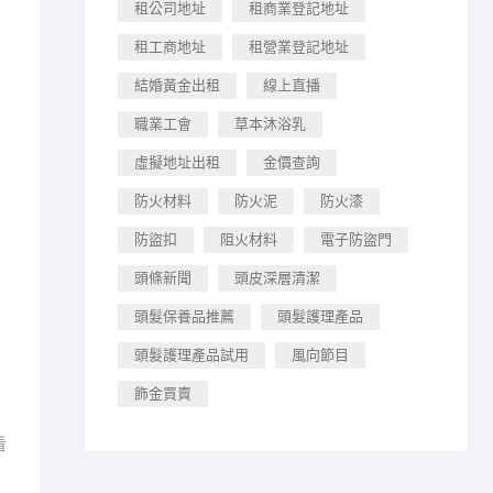
租公司地址
租商業登記地址
租工商地址
租營業登記地址
結婚黃金出租
線上直播
職業工會
草本沐浴乳
虛擬地址出租
金價查詢
防火材料
防火泥
防火漆
防盜扣
阻火材料
電子防盜門
頭條新聞
頭皮深層清潔
頭髮保養品推薦
頭髮護理產品
頭髮護理產品試用
風向節目
飾金買賣
看