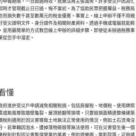
的申報期限，一旦超過時效，就無法再主張減免。許多受災戶因為忙
起時才發現截止日已過，悔不當初。為了協助民眾把握權益，稅務局
忽而損失數千甚至數萬元的稅金優惠。事實上，線上申辦不僅不用親
好受災證明文件、身分證件及相關財產資料，透過手機或電腦就能輕
，並用最簡單的方式教您線上申辦的詳細步驟，即使從未辦過稅務事
策從您手中溜走。
看懂
政府准許受災戶申請減免相關稅捐，包括房屋稅、地價稅、使用牌照
震或颱風導致牆壁龜裂、屋頂掀翻等損壞，只要毀損面積達整棟建築
價稅則適用於因災害導致土地無法正常使用的情況，例如土石流淹沒
分，若車輛因泡水、遭掉落物砸毀等無法使用，可在災害發生後一個
樂稅則針對因災害暫停營業的業者，例如遊樂園、電影院等，可申請