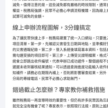
減免。值得注意的是，這些減免都有嚴格的時效限制，通常
權益。稅務局強調，民眾不必擔心申請流程複雜，因為線上
試算可減免的金額。
線上申辦流程圖解，3分鐘搞定
為了讓民眾快速上手，稅務局建置了統一入口網站，只要進
項目清單。第一步，先確認災害發生日期與地點，並準備好
的災害通報紀錄。第二步，登入系統後填寫基本資料，包括
需勾選受損的項目即可。第三步，上傳受災證明檔案，格式不
統會立即跳出收件編號，代表申辦已成功遞件。整個過程不
遲遲未收到審核結果通知，可以透過查詢進度功能輸入收件
知補件，請務必在期限內補上，否則將影響審查結果。另外
分局的專線電話，民眾不必擔心求助無門。
錯過截止怎麼辦？專家教你補救措施
雖然稅務局一再宣導時效的重要性，但仍有許多民眾因為忘
就完全沒有機會了呢？專家表示，依照現行法規，原則上逾