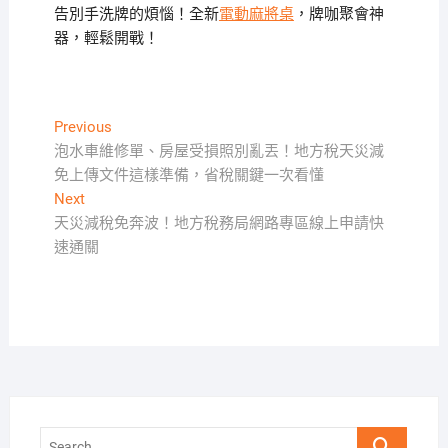
告別手洗牌的煩惱！全新
電動麻將桌
，牌咖聚會神
器，輕鬆開戰！
文
Previous
Previous
post:
泡水車維修單、房屋受損照別亂丟！地方稅天災減
章
免上傳文件這樣準備，省稅關鍵一次看懂
導
Next
Next
覽
post:
天災減稅免奔波！地方稅務局網路專區線上申請快
速通關
Search