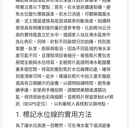
補助與保險理賠多以淹水深度作為計算基準。拍攝
時需注意以下要點：首先，在水退前儘速拍攝，避
免水位變化導致誤差。若水已消退，可觀察牆面水
痕、泥土殘留或傢具底部濕痕來判斷高度。拍攝時
使用具有明確刻度的量尺或參考物，比如將30公分
高的寶特瓶直立於水中，或請家人站在淹水區旁作
為比例尺。同時，針對不同房間分別拍攝，特別是
客廳、臥室、廚房與衛浴，因為不同區域的淹水深
度可能不同，且理賠項目會細分。每張照片應包含
房間全貌與水位特寫，全貌照片能證明淹水範圍覆
蓋多個空間，特寫則需對焦於水位線標記處，確保
刻度清晰可辨。此外，建議在照片中加入當天報紙
或具有日期顯示的設備，以證明拍攝時間，避免後
續爭議。若使用手機拍照，請關閉美顏或濾鏡功
能，保持原始色彩與細節，並將照片保留原始Exif資
訊（如GPS定位），以利審核人員核對災損地點。
1. 標記水位線的實用方法
為了讓水位高度一目瞭然，可在淹水當下或消退後