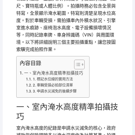
尺、寶特瓶或人體比例）。拍攝時務必包含全景與
特寫，全景顯示淹水範圍，特寫則清楚呈現水位高
度。對於車輛受損，需拍攝車內外積水狀況、引擎
室進水痕跡、座椅泡水高度、電子設備損壞情況
等，同時記錄車牌、車身辨識碼（VIN）與周圍環
境。以下將詳細說明三個主要拍攝重點，讓您按圖
索驥完成拍照作業。
內容目錄
一、室內淹水高度精準拍攝技巧
1. 標記水位線的實用方法
2. 車輛受損必拍部位清單
3. 申請水災減免的後續步驟
一、室內淹水高度精準拍攝技
巧
室內淹水高度的紀錄是申請水災減免的核心，政府