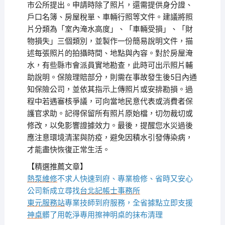
市公所提出。申請時除了照片，還需提供身分證、
戶口名簿、房屋稅單、車輛行照等文件。建議將照
片分類為「室內淹水高度」、「車輛受損」、「財
物損失」三個類別，並製作一份簡易說明文件，描
述每張照片的拍攝時間、地點與內容。對於房屋淹
水，有些縣市會派員實地勘查，此時可出示照片輔
助說明。保險理賠部分，則需在事故發生後5日內通
知保險公司，並依其指示上傳照片或安排勘損。過
程中若遇審核爭議，可向當地民意代表或消費者保
護官求助。記得保留所有照片原始檔，切勿裁切或
修改，以免影響證據效力。最後，提醒您水災過後
應注意環境清潔與防疫，避免因積水引發傳染病，
才能盡快恢復正常生活。
【精選推薦文章】
熱泵維修
不求人快速到府、專業檢修、省時又安心
公司新成立尋找
台北記帳士事務所
東元服務站
專業技師到府服務，全省據點立即支援
神桌
髒了用乾淨專用擦神明桌的抹布清理