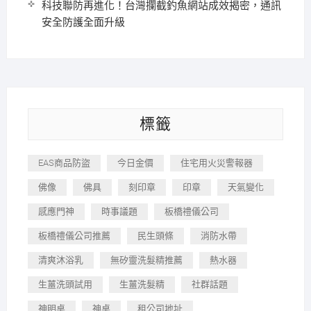
科技聯防再進化！台灣攔截釣魚網站成效揭密，通訊
安全防護全面升級
標籤
EAS商品防盜
今日金價
住宅用火災警報器
佛像
佛具
刻印章
印章
天氣變化
感應門神
時事議題
板橋禮儀公司
板橋禮儀公司推薦
民生頭條
消防水帶
清爽沐浴乳
無矽靈洗髮精推薦
熱水器
生薑洗頭試用
生薑洗髮精
社群話題
神明桌
神桌
租公司地址