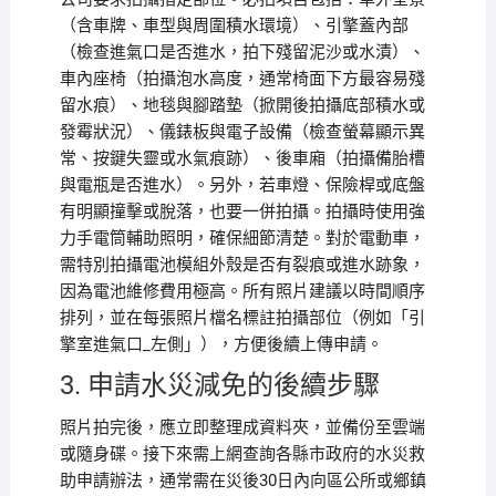
（含車牌、車型與周圍積水環境）、引擎蓋內部
（檢查進氣口是否進水，拍下殘留泥沙或水漬）、
車內座椅（拍攝泡水高度，通常椅面下方最容易殘
留水痕）、地毯與腳踏墊（掀開後拍攝底部積水或
發霉狀況）、儀錶板與電子設備（檢查螢幕顯示異
常、按鍵失靈或水氣痕跡）、後車廂（拍攝備胎槽
與電瓶是否進水）。另外，若車燈、保險桿或底盤
有明顯撞擊或脫落，也要一併拍攝。拍攝時使用強
力手電筒輔助照明，確保細節清楚。對於電動車，
需特別拍攝電池模組外殼是否有裂痕或進水跡象，
因為電池維修費用極高。所有照片建議以時間順序
排列，並在每張照片檔名標註拍攝部位（例如「引
擎室進氣口_左側」），方便後續上傳申請。
3. 申請水災減免的後續步驟
照片拍完後，應立即整理成資料夾，並備份至雲端
或隨身碟。接下來需上網查詢各縣市政府的水災救
助申請辦法，通常需在災後30日內向區公所或鄉鎮