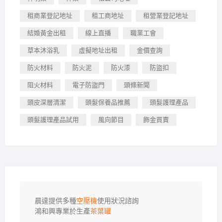
租商業登記地址
租工商地址
租營業登記地址
結婚黃金出租
線上直播
職業工會
草本沐浴乳
虛擬地址出租
金價查詢
防火材料
防火泥
防火漆
防盜扣
阻火材料
電子防盜門
頭條新聞
頭皮深層清潔
頭髮保養品推薦
頭髮護理產品
頭髮護理產品試用
風向節目
飾金買賣
晨達提供多種
空壓機
使用狀況諮詢

鴻和興專業於生產
茶葉罐