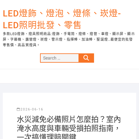
Skip
to
LED燈飾、燈泡、燈條、崁燈-
content
LED照明批發、零售
多款LED燈飾、燈具照明商品:燈飾、手電筒、燈條、燈管、車燈、顯示屏、顯示
屏、字幕機、露營燈、崁燈、警示燈、指揮棒、加油棒、聖誕燈…最便宜的批發
零售價、高品質燈具。
Search
…
2026-06-16
水災減免必備照片怎麼拍？室內
淹水高度與車輛受損拍照指南，
一次搞懂理賠關鍵