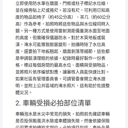
立即使用防水筆在牆面、門框或柱子標記水位線，
並在線旁貼上尺或捲尺。若沒有尺，可利用已知高
度的物品如椅子（約45公分高）、茶几（約60公分
高）作為參考，拍照時將這些物品與水位線同時入
鏡。另一種方式是使用雷射測距儀量測水面至地面
的高度，但需確保儀器防水。對於木質地板或裝
潢，淹水可能導致膨脹變形，拍攝時除了水位高
度，還要拍下地板翹起、牆面剝落等細節，這些都
是申請裝潢理賠的依據。紀錄時最好製作一份表
格，標註每個房間的最高水位、面積與受損物品，
並將照片依序編號對應，讓審核人員能快速比對。
如果社區有管理委員會，可請管委會開立淹水證
明，並附上公共區域的淹水照片，這有助於佐證整
體災況。
2. 車輛受損必拍部位清單
車輛泡水是水災中常見的損失，拍照前先確認車輛
是否投保颱風洪水險或車體損失險，然後依據保險
公司要求拍攝指定部位。必拍項目包括：車外全景