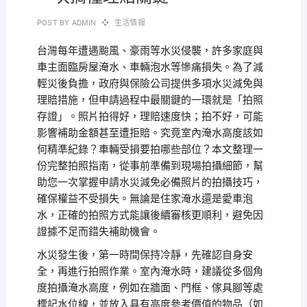
POST BY
ADMIN
生活情報
台灣每年遭遇颱風、豪雨等水災侵襲，許多家庭與
車主面臨房屋淹水、車輛泡水等慘痛損失。為了減
輕災後負擔，政府與保險公司提供多項水災減免與
理賠措施，但申請過程中最關鍵的一環就是「拍照
存證」。照片拍得好，理賠速度快；拍不好，可能
影響補助金額甚至遭拒賠。究竟室內淹水高度該如
何精準紀錄？車輛受損要拍哪些部位？本文整理一
份完整拍照指南，從事前準備到現場拍攝細節，幫
助您一次掌握申請水災減免必備照片的拍攝技巧，
確保權益不受損失。無論是住家淹水還是愛車泡
水，正確的拍照方式能讓後續審核更順利，避免因
證據不足而錯失補助機會。
水災發生後，第一時間保持冷靜，先確認自身安
全，再進行拍照作業。室內淹水時，建議從多個角
度拍攝淹水高度，例如在牆面、門框、傢具腳等處
標記水位線，並放入具有高度參考價值的物品（如