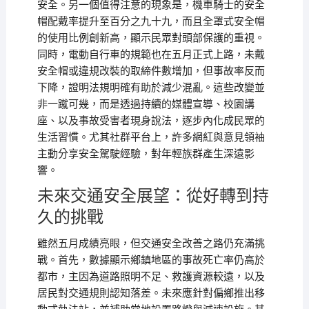
安全。另一個值得注意的現象是，機車騎士的安全
帽配戴率提升至百分之九十九，而且全罩式安全帽
的使用比例創新高，顯示民眾對頭部保護的重視。
同時，電動自行車的規範也在五月正式上路，未戴
安全帽或違規改裝的取締件數增加，但事故率反而
下降，證明法規明確有助於減少混亂。這些改變並
非一蹴可幾，而是透過持續的媒體宣導、校園講
座、以及事故受害者現身說法，逐步內化成民眾的
生活習慣。尤其社群平台上，許多網紅與意見領袖
主動分享安全駕駛經驗，對年輕族群產生深遠影
響。
未來交通安全展望：從好轉到持
久的挑戰
雖然五月成績亮眼，但交通安全改善之路仍充滿挑
戰。首先，數據顯示鄉鎮地區的事故死亡率仍高於
都市，主因為道路照明不足、救護資源較遠，以及
居民對交通規則認知落差。未來應針對偏鄉推出移