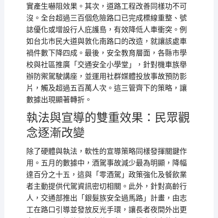
實產生嚇阻效果。其次，道路工程改善同樣功不可
沒。全台超過三百個危險路口已完成標線重整、號
誌優化或增設行人庇護島，有效降低人車衝突。例
如台北市民大道與敦化南路口的改造，就讓該處車
禍件數下降四成。最後，安全教育層面，各縣市學
校與社區推廣「交通安全小學堂」，針對機車族舉
辦防禦駕駛講座，並運用社群媒體投放事故預防影
片，觸及超過五百萬人次。這三管齊下的策略，讓
數據出現顯著轉折。
執法與宣導的雙重效果：民眾觀
念逐漸改變
除了硬體與執法，軟性的宣導策略同樣發揮關鍵作
用。五月的數據中，酒駕事故減少最為明顯，降幅
達百分之十五，這與「零酒駕」政策強化及餐飲業
者主動提供代駕資訊密切相關。此外，針對高齡行
人，交通部推出「銀髮族安全過馬路」計畫，由志
工在路口引導並發放反光手環，讓長者夜間外出更