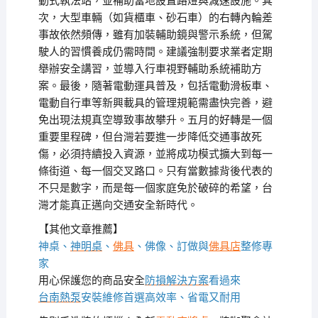
動式執法站，並補助當地設置路燈與減速設施。其
次，大型車輛（如貨櫃車、砂石車）的右轉內輪差
事故依然頻傳，雖有加裝輔助鏡與警示系統，但駕
駛人的習慣養成仍需時間。建議強制要求業者定期
舉辦安全講習，並導入行車視野輔助系統補助方
案。最後，隨著電動運具普及，包括電動滑板車、
電動自行車等新興載具的管理規範需盡快完善，避
免出現法規真空導致事故攀升。五月的好轉是一個
重要里程碑，但台灣若要進一步降低交通事故死
傷，必須持續投入資源，並將成功模式擴大到每一
條街道、每一個交叉路口。只有當數據背後代表的
不只是數字，而是每一個家庭免於破碎的希望，台
灣才能真正邁向交通安全新時代。
【其他文章推薦】
神桌、
神明桌
、
佛具
、佛像、訂做與
佛具店
整修專
家
用心保護您的商品安全
防損解決方案
看過來
台南熱泵
安裝維修首選高效率、省電又耐用