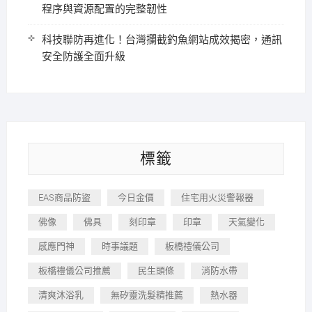
程序與資源配置的完整韌性
科技聯防再進化！台灣攔截釣魚網站成效揭密，通訊
安全防護全面升級
標籤
EAS商品防盜
今日金價
住宅用火災警報器
佛像
佛具
刻印章
印章
天氣變化
感應門神
時事議題
板橋禮儀公司
板橋禮儀公司推薦
民生頭條
消防水帶
清爽沐浴乳
無矽靈洗髮精推薦
熱水器