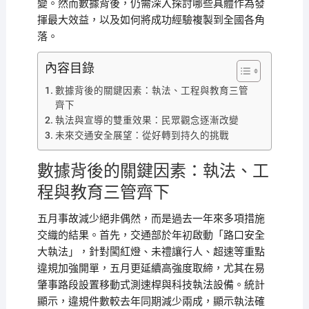
變。然而數據背後，仍需深入探討哪些具體作為發
揮最大效益，以及如何將成功經驗複製到全國各角
落。
內容目錄
數據背後的關鍵因素：執法、工程與教育三管
齊下
執法與宣導的雙重效果：民眾觀念逐漸改變
未來交通安全展望：從好轉到持久的挑戰
數據背後的關鍵因素：執法、工
程與教育三管齊下
五月事故減少絕非偶然，而是過去一年來多項措施
交織的結果。首先，交通部於年初啟動「路口安全
大執法」，針對闖紅燈、未禮讓行人、超速等重點
違規加強開單，五月更延續高強度取締，尤其在易
肇事路段設置移動式測速桿與科技執法設備。統計
顯示，違規件數較去年同期減少兩成，顯示執法確