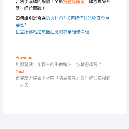
告別手洗牌的煩惱！全新
電動麻將桌
，牌咖聚會神
器，輕鬆開戰！
如何識別是否為
防火材料
? 如何確何建築物安全重
要性?
日立服務站
給您最細緻的尊榮維修體驗
文
Previous
Previous
post:
無照駕駛：年輕人的生命賭注，你輸得起嗎？
章
Next
Next
導
post:
育兒壓力爆表？社區「喘息服務」為年輕父母撐起
覽
一片天