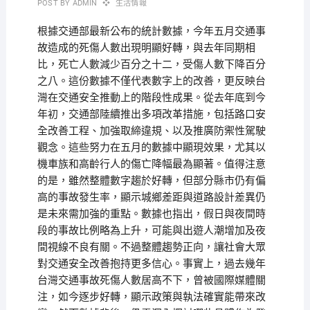
POST BY
ADMIN
生活情報
根據交通部最新公布的統計數據，今年五月交通事
故造成的死傷人數出現明顯好轉，與去年同期相
比，死亡人數減少百分之十二，受傷人數下降百分
之八。這份數據不僅代表數字上的改善，更反映台
灣在交通安全推動上的階段性成果。從去年底到今
年初，交通部陸續推出多項改革措施，包括路口安
全改善工程、加強取締違規、以及推廣防禦性駕駛
觀念。這些努力在五月的數據中顯現效果，尤其以
機車族和高齡行人的傷亡降幅最為顯著。值得注意
的是，雖然整體數字趨於好轉，但部分縣市仍有偏
高的事故發生率，顯示城鄉差距與道路設計差異仍
是未來需加強的重點。數據也指出，假日與夜間時
段的事故比例略為上升，可能與出遊人潮增加及夜
間視線不良有關。不過整體趨勢正向，讓社會大眾
對交通安全改善抱持更多信心。事實上，過去幾年
台灣交通事故死傷人數居高不下，曾被國際媒體關
注，如今逐步好轉，顯示政策與執法確實能帶來改