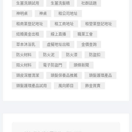
生薑洗頭試用
生薑洗髮精
社群話題
神明桌
神桌
租公司地址
租商業登記地址
租工商地址
租營業登記地址
結婚黃金出租
線上直播
職業工會
草本沐浴乳
虛擬地址出租
金價查詢
防火材料
防火泥
防火漆
防盜扣
阻火材料
電子防盜門
頭條新聞
頭皮深層清潔
頭髮保養品推薦
頭髮護理產品
頭髮護理產品試用
風向節目
飾金買賣