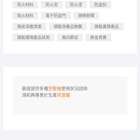
防火材料
防火泥
防火漆
防盜扣
阻火材料
電子防盜門
頭條新聞
頭皮深層清潔
頭髮保養品推薦
頭髮護理產品
頭髮護理產品試用
風向節目
飾金買賣
晨達提供多種
空壓機
使用狀況諮詢

鴻和興專業於生產
茶葉罐