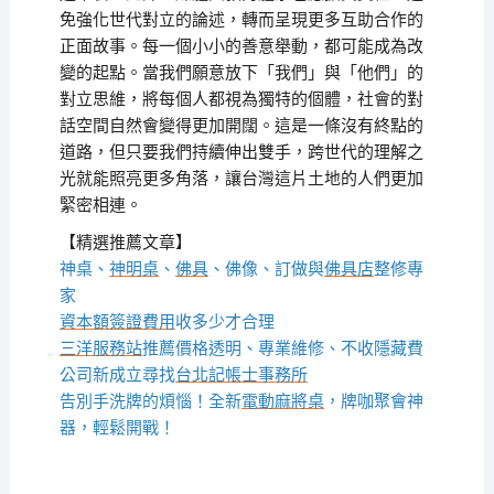
免強化世代對立的論述，轉而呈現更多互助合作的
正面故事。每一個小小的善意舉動，都可能成為改
變的起點。當我們願意放下「我們」與「他們」的
對立思維，將每個人都視為獨特的個體，社會的對
話空間自然會變得更加開闊。這是一條沒有終點的
道路，但只要我們持續伸出雙手，跨世代的理解之
光就能照亮更多角落，讓台灣這片土地的人們更加
緊密相連。
【精選推薦文章】
神桌、
神明桌
、
佛具
、佛像、訂做與
佛具店
整修專
家
資本額簽證費用
收多少才合理
三洋服務站
推薦價格透明、專業維修、不收隱藏費
公司新成立尋找
台北記帳士事務所
告別手洗牌的煩惱！全新
電動麻將桌
，牌咖聚會神
器，輕鬆開戰！