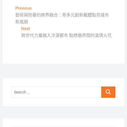
文
Previous
Previous
post:
藝術與防暴的跨界融合：用多元創新載體點亮城市
章
新風貌
導
Next
Next
覽
post:
跨世代力量融入冷漠都市 點燃巷弄間的溫情火花
Search
…