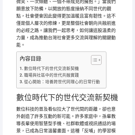
微笑、一次傾聽、一個不帶成見的擁抱。」當我們
願意放下防備，以開放的態度接納不同世代的觀
點，社會便會因此變得更加溫暖且富有韌性。這不
僅是個人層次的修練，更是整個社會朝向共融前進
的必經之路。讓我們一起思考，如何讓這股溫柔的
力量，成為推動台灣社會更多交流與理解的關鍵動
能。
內容目錄
數位時代下的世代交流新契機
職場與社區中的世代共融實踐
從心開始：培養跨世代同理心的日常行動
數位時代下的世代交流新契機
數位科技的普及看似拉大了世代間的距離，卻也意
外創造了許多互動的新可能。許多家庭中，孫輩教
導長輩使用智慧型手機、社群軟體或視訊通話的場
景，已成為日常溫馨畫面。這種「反哺」的學習模