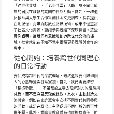
「跨世代共餐」、「老少共學」活動，讓不同年齡
層的居民在輕鬆的氛圍中自然互動。例如，一群退
休教師與大學生合作策劃社區文史調查，長者提供
在地記憶，青年貢獻數位記錄技術，成果不僅豐富
了社區文化資源，更讓參與者結下深厚情誼。這些
實例證明，當我們有意識地創造跨世代交流的場
域，社會就能在不知不覺中累積更多理解與合作的
資本。
從心開始：培養跨世代同理心
的日常行動
要促成跨越世代的深度理解，最終還是要回歸到個
人的心態轉變與日常實踐。首先，我們需要練習
「積極聆聽」——不帶預設立場去理解對方的經驗與
感受，而不是急著反駁或說教。其次，主動創造交
流機會，例如在家庭聚會中安排不同世代共同參與
的活動，或是在職場上主動邀請不同年齡的同事共
進午餐。此外，媒體與教育體系也應擔負責任，避