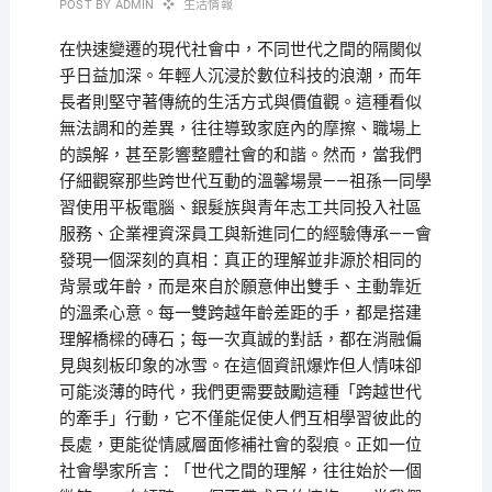
POST BY
ADMIN
生活情報
在快速變遷的現代社會中，不同世代之間的隔閡似
乎日益加深。年輕人沉浸於數位科技的浪潮，而年
長者則堅守著傳統的生活方式與價值觀。這種看似
無法調和的差異，往往導致家庭內的摩擦、職場上
的誤解，甚至影響整體社會的和諧。然而，當我們
仔細觀察那些跨世代互動的溫馨場景——祖孫一同學
習使用平板電腦、銀髮族與青年志工共同投入社區
服務、企業裡資深員工與新進同仁的經驗傳承——會
發現一個深刻的真相：真正的理解並非源於相同的
背景或年齡，而是來自於願意伸出雙手、主動靠近
的溫柔心意。每一雙跨越年齡差距的手，都是搭建
理解橋樑的磚石；每一次真誠的對話，都在消融偏
見與刻板印象的冰雪。在這個資訊爆炸但人情味卻
可能淡薄的時代，我們更需要鼓勵這種「跨越世代
的牽手」行動，它不僅能促使人們互相學習彼此的
長處，更能從情感層面修補社會的裂痕。正如一位
社會學家所言：「世代之間的理解，往往始於一個