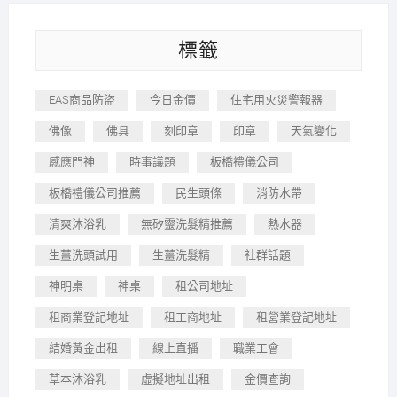
標籤
EAS商品防盜
今日金價
住宅用火災警報器
佛像
佛具
刻印章
印章
天氣變化
感應門神
時事議題
板橋禮儀公司
板橋禮儀公司推薦
民生頭條
消防水帶
清爽沐浴乳
無矽靈洗髮精推薦
熱水器
生薑洗頭試用
生薑洗髮精
社群話題
神明桌
神桌
租公司地址
租商業登記地址
租工商地址
租營業登記地址
結婚黃金出租
線上直播
職業工會
草本沐浴乳
虛擬地址出租
金價查詢