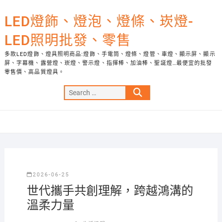
Skip
to
LED燈飾、燈泡、燈條、崁燈-
content
LED照明批發、零售
多款LED燈飾、燈具照明商品:燈飾、手電筒、燈條、燈管、車燈、顯示屏、顯示
屏、字幕機、露營燈、崁燈、警示燈、指揮棒、加油棒、聖誕燈…最便宜的批發
零售價、高品質燈具。
Search
…
2026-06-25
世代攜手共創理解，跨越鴻溝的
溫柔力量